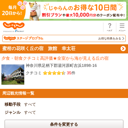
じゃらん
お得な特典をみる
蜜柑の花咲く丘の宿 旅館 幸太荘
夕食・朝食クチコミ高評価★全室から海が見える丘の宿
神奈川県足柄下郡湯河原町吉浜1898-16
クチコミ
35
件
周辺観光情報一覧
移動手段
すべて
ジャンル
すべて
条件を変更する