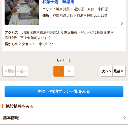
和菓子処 味楽庵
エリア：
神奈川県 > 湯河原・真鶴・小田原
住所：
神奈川県足柄下郡湯河原町宮上230
アクセス：
JR東海道本線湯河原駅より伊豆箱根・登山バス2番線奥湯河
原行6分、宮上会館前よりすぐ
宿からのアクセス：
・車で10分
1/2ページ
1
|< 最初
< 前へ
2
次へ >
最後 >|
料金・宿泊プラン一覧をみる
施設情報をみる
基本情報