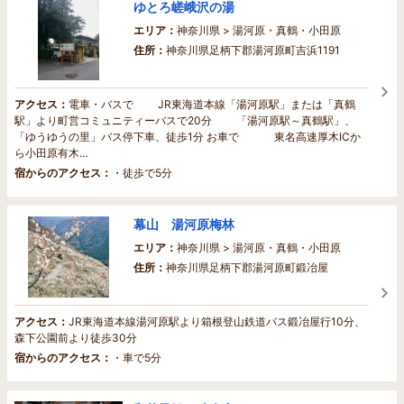
ゆとろ嵯峨沢の湯
エリア：
神奈川県 > 湯河原・真鶴・小田原
住所：
神奈川県足柄下郡湯河原町吉浜1191
アクセス：
電車・バスで JR東海道本線「湯河原駅」または「真鶴
駅」より町営コミュニティーバスで20分 「湯河原駅～真鶴駅」、
「ゆうゆうの里」バス停下車、徒歩1分 お車で 東名高速厚木ICか
ら小田原有木…
宿からのアクセス：
・徒歩で5分
幕山 湯河原梅林
エリア：
神奈川県 > 湯河原・真鶴・小田原
住所：
神奈川県足柄下郡湯河原町鍛冶屋
アクセス：
JR東海道本線湯河原駅より箱根登山鉄道バス鍛冶屋行10分、
森下公園前より徒歩30分
宿からのアクセス：
・車で5分