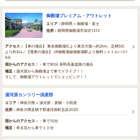
御殿場プレミアム・アウトレット
エリア：
静岡県 > 御殿場・富士
住所：
静岡県御殿場市深沢1312
アクセス：
【車の場合】 東名御殿場ICより東京方面へ約2km、足柄SIC
より約3㎞／【電車の場合】 JR御殿場線御殿場駅より無料シャトルバス1
5分
宿からのアクセス：
・車で90分 有料高速道路の場合
補足：
湯河原から御殿場まで車でドライブ！！
そして、御殿場アウトレットでショッピング！！
湯河原カンツリー倶楽部
エリア：
神奈川県 > 湯河原・真鶴・小田原
住所：
神奈川県足柄下郡湯河原町吉浜2020
宿からのアクセス：
・車で10分
補足：
幸太荘から車で１０分