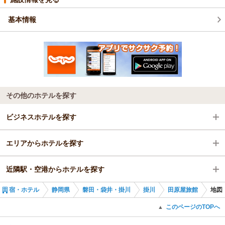
基本情報
その他のホテルを探す
ビジネスホテルを探す
エリアからホテルを探す
静岡県
近隣駅・空港からホテルを探す
磐田・袋井・掛川
静岡県
宿・ホテル
静岡県
磐田・袋井・掛川
掛川
田原屋旅館
地図
掛川
磐田・袋井・掛川
掛川駅
このページのTOPへ
▲
掛川駅
掛川
掛川市役所前駅