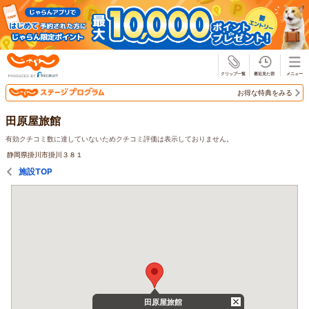
じゃらん
お得な特典をみる
田原屋旅館
有効クチコミ数に達していないためクチコミ評価は表示しておりません。
静岡県掛川市掛川３８１
施設TOP
田原屋旅館