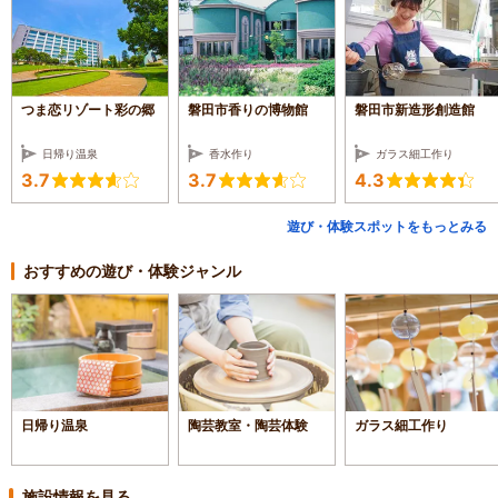
つま恋リゾート彩の郷
磐田市香りの博物館
磐田市新造形創造館
日帰り温泉
香水作り
ガラス細工作り
3.7
3.7
4.3
遊び・体験スポットをもっとみる
おすすめの遊び・体験ジャンル
日帰り温泉
陶芸教室・陶芸体験
ガラス細工作り
施設情報を見る