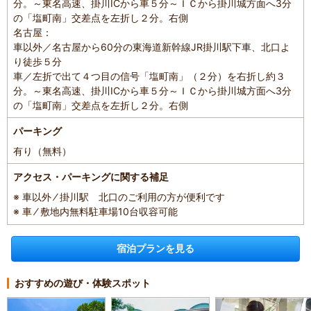
分。～東名高速、掛川ICから車５分～ＩＣから掛川城方面へ3分
の「塩町南」交差点を左折し２分。右側
名古屋：
車以外／名古屋から60分の東海道新幹線JR掛川駅下車、北口よ
り徒歩５分
車／左折で出て４つ目の信号「塩町南」（２分）を右折し約３
分。～東名高速、掛川ICから車５分～ＩＣから掛川城方面へ3分
の「塩町南」交差点を左折し２分。右側
パーキング
有り（無料）
アクセス・パーキングに関する補足
※ 車以外 ⁄ 掛川駅 北口のご利用の方が便利です
※ 車 ⁄ 敷地内無料駐車場10台収容可能
宿泊プランを見る
おすすめの遊び・体験スポット