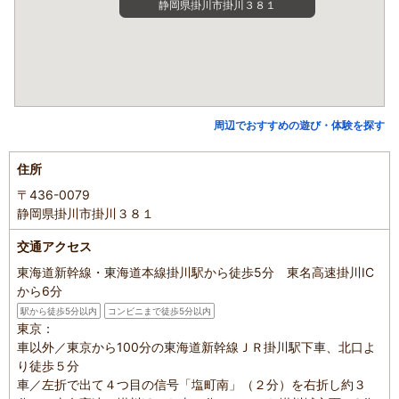
静岡県掛川市掛川３８１
周辺でおすすめの遊び・体験を探す
住所
〒436-0079
静岡県掛川市掛川３８１
交通アクセス
東海道新幹線・東海道本線掛川駅から徒歩5分 東名高速掛川IC
から6分
駅から徒歩5分以内
コンビニまで徒歩5分以内
東京：
車以外／東京から100分の東海道新幹線ＪＲ掛川駅下車、北口よ
り徒歩５分
車／左折で出て４つ目の信号「塩町南」（２分）を右折し約３