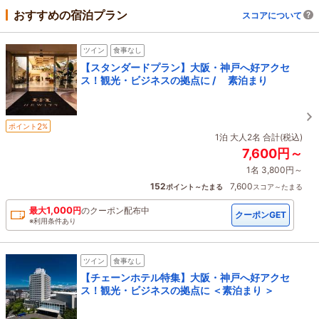
おすすめの宿泊プラン
スコアについて
ツイン
食事なし
【スタンダードプラン】大阪・神戸へ好アクセ
ス！観光・ビジネスの拠点に / 素泊まり
2
ポイント
%
1泊 大人2名 合計(税込)
7,600円～
1名 3,800円～
152
7,600
ポイント～たまる
スコア～たまる
1,000
最大
円
の
クーポン配布中
クーポンGET
※利用条件あり
ツイン
食事なし
【チェーンホテル特集】大阪・神戸へ好アクセ
ス！観光・ビジネスの拠点に ＜素泊まり ＞