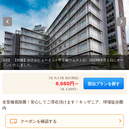
1/23
【外観】ホテルヒューイット甲子園ウェストが、2018年8月１日にオー
プンいたしました。
1泊 大人2名 合計(税込)
6,660円～
宿泊プランを探す
1名 3,330円～
全室徹底除菌！安心してご滞在頂けます！キッザニア、球場徒歩圏
内
クーポンを確認する