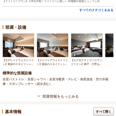
【ファミリープラン】小学生半額！ファミリーに嬉しい 60種類の朝食ビュッフェ付
すべてのクチコミをみる
部屋・設備
【モデレートウェストツイ
【スーペリアウェストツイ
【エグゼクティブハリウッ
ン】新設のスタイリッシュ
ン】新設のスタイリッシュ
ドツイン】神戸・六甲山の
な客室は機能的で洗練され
な客室は機能的で洗練され
美しい眺望が目の前に広が
たご滞在を提供いたしま
たご滞在を提供いたしま
ります。
標準的な部屋設備
す。
す。
全室バストイレ・全室シャワー・全室冷暖房・テレビ・衛星放送・空の冷蔵
庫・ズボンプレッサー（貸出含む）
部屋情報をもっとみる
基本情報
すべて開く