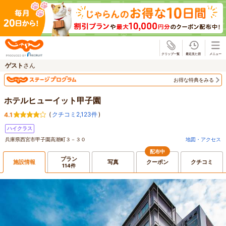
じゃらん
ゲスト
さん
お得な特典をみる
ホテルヒューイット甲子園
(
クチコミ2,123件
)
4.1
ハイクラス
兵庫県西宮市甲子園高潮町３－３０
地図・アクセス
配布中
プラン
施設情報
写真
クーポン
クチコミ
114件