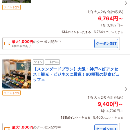
2
ポイント
%
1泊 大人2名 合計(税込)
6,764円～
1名 3,382円～
134
6,764
ポイント～たまる
スコア～たまる
1,000
最大
円
の
クーポン配布中
クーポンGET
※利用条件あり
ツイン
朝のみ
【スタンダードプラン】大阪・神戸へ好アクセ
ス！観光・ビジネスに最適！60種類の朝食ビュ
ッフェ
2
ポイント
%
1泊 大人2名 合計(税込)
9,400円～
1名 4,700円～
188
9,400
ポイント～たまる
スコア～たまる
1,000
最大
円
の
クーポン配布中
クーポンGET