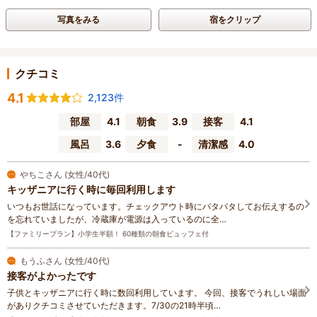
写真をみる
宿をクリップ
クチコミ
4.1
2,123件
部屋
4.1
朝食
3.9
接客
4.1
風呂
3.6
夕食
-
清潔感
4.0
やちこさん (女性/40代)
キッザニアに行く時に毎回利用します
いつもお世話になっています。チェックアウト時にバタバタしてお伝えするの
を忘れていましたが、冷蔵庫が電源は入っているのに全…
【ファミリープラン】小学生半額！ 60種類の朝食ビュッフェ付
もうふさん (女性/40代)
接客がよかったです
子供とキッザニアに行く時に数回利用しています。 今回、接客でうれしい場面
がありクチコミさせていただきます。7/30の21時半頃…