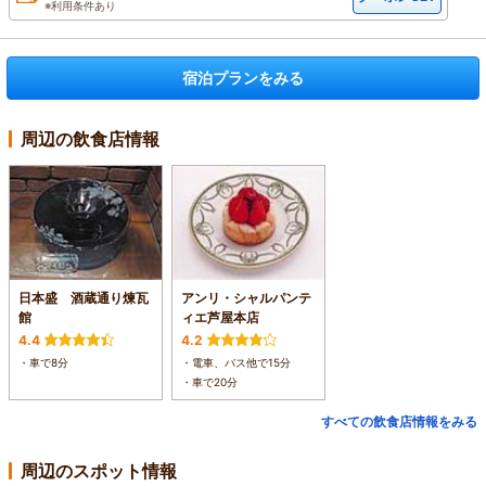
※利用条件あり
宿泊プランをみる
周辺の飲食店情報
日本盛 酒蔵通り煉瓦
アンリ・シャルパンテ
館
ィエ芦屋本店
4.4
4.2
・車で8分
・電車、バス他で15分
・車で20分
すべての飲食店情報をみる
周辺のスポット情報