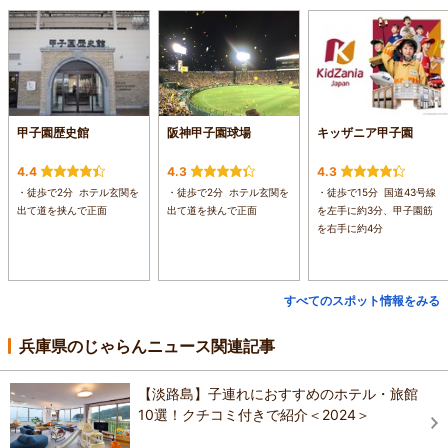
甲子園歴史館
阪神甲子園球場
キッザニア甲子園
4.4
4.3
4.3
・徒歩で2分 ホテル玄関を
・徒歩で2分 ホテル玄関を
・徒歩で15分 国道43号線
出て道を挟んで正面
出て道を挟んで正面
を左手に約3分、甲子園筋
を右手に約4分
すべてのスポット情報をみる
兵庫県のじゃらんニュース関連記事
【淡路島】子連れにおすすめのホテル・旅館
10選！クチコミ付きで紹介＜2024＞