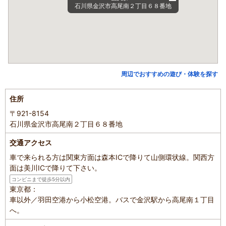
石川県金沢市高尾南２丁目６８番地
周辺でおすすめの遊び・体験を探す
住所
〒921-8154
石川県金沢市高尾南２丁目６８番地
交通アクセス
車で来られる方は関東方面は森本ICで降りて山側環状線。関西方
面は美川ICで降りて下さい。
コンビニまで徒歩5分以内
東京都：
車以外／羽田空港から小松空港。バスで金沢駅から高尾南１丁目
へ。