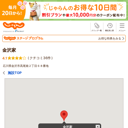
じゃらん
お得な特典をみる
金沢家
(
クチコミ36件
)
4.1
石川県金沢市高尾南２丁目６８番地
施設TOP
金沢家