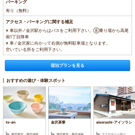
パーキング
有り（無料）
アクセス・パーキングに関する補足
※ 車以外 ⁄ 金沢駅からはバスをご利用下さい。⑧乗り場から高尾
南1丁目降車
※ 車 ⁄ 金沢家に向かって右側が無料駐車場となります。
空いている所をご利用下さい。
宿泊プランを見る
おすすめの遊び・体験スポット
to-an
金沢茶寮
aisorashi-アイソラシ
陶芸教室・陶芸体験
陶芸教室・陶芸体験
アクセサリー作り