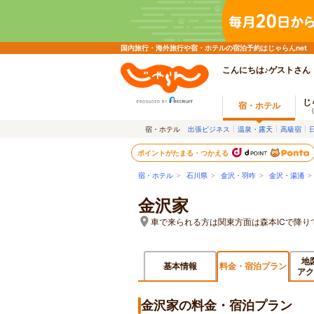
国内旅行・海外旅行や宿・ホテルの宿泊予約はじゃらんnet
こんにちは♪ゲストさん
じ
宿・ホテル
宿・ホテル
出張ビジネス
温泉・露天
高級宿
ポイントがたまる・つかえる
宿・ホテル
>
石川県
>
金沢・羽咋
>
金沢・湯涌
金沢家
車で来られる方は関東方面は森本ICで降り
地
基本情報
料金・宿泊プラン
アク
金沢家の料金・宿泊プラン