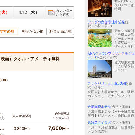
大人だけの、
夜のくつろぎ
時間。
カレンダー
1（火）
8/12（水）
から選択
アンダの森 加賀山中温泉
(加
賀・小松・辰口)
すすめ順
料金が安い順
料金が高い順
滞在２６時間
お子様大人気
ボールプール
も貸切風呂も
ぜ～んぶ無料
ANAクラウンプラザホテル金沢
by IHG
(金沢・羽咋)
x（映画）タオル・アメニティ無料
金沢駅兼六園
口より駅前徒
歩１分！
0:00
チサンバジェット金沢駅前
(金
沢・羽咋)
全国旅行支援対象ホテル。駅近
ホテルでリーズナブルプライ
ス！
金沢国際ホテル
(金沢・羽咋)
金沢国際ホテル【屋外中駐車場
ント
合計(税込)
無料】ビジネス・ご旅行に最適
大人1名(税込)
1泊 大人2名
ア
東急ステイ金沢
(金沢・羽咋)
7,600
１月・２月宿泊限定！朝食無料
3,800円～
円～
ト～
プラン販売中
ア～