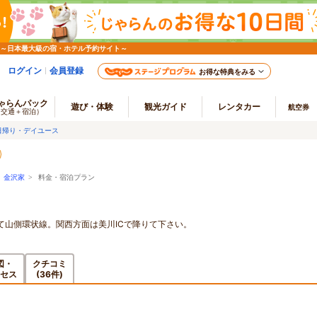
 ～日本最大級の宿・ホテル予約サイト～
ログイン
会員登録
お得な特典をみる
ゃらんパック
遊び・体験
観光ガイド
レンタカー
航空券
（交通＋宿泊）
日帰り・デイユース
>
金沢家
> 料金・宿泊プラン
て山側環状線。関西方面は美川ICで降りて下さい。
図・
クチコミ
セス
(36件)