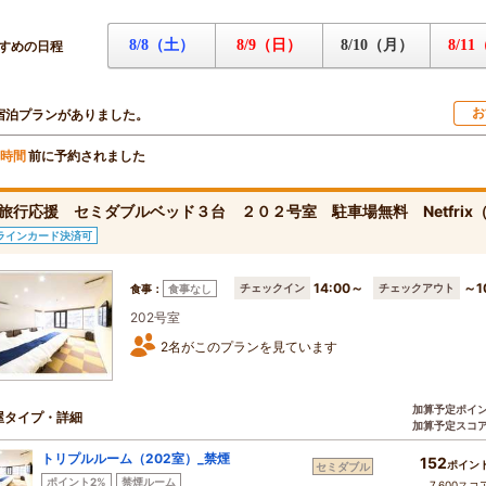
8/8（土）
8/9（日）
8/10（月）
8/1
すめの日程
お
宿泊プランがありました。
前に予約されました
時間
旅行応援 セミダブルベッド３台 ２０２号室 駐車場無料 Netfri
ラインカード決済可
14:00～
～1
チェックイン
チェックアウト
食事：
食事なし
202号室
2名がこのプランを見ています
加算予定ポイ
屋タイプ・詳細
加算予定スコ
トリプルルーム（202室）_禁煙
152
ポイン
セミダブル
ポイント2%
禁煙ルーム
7,600スコ