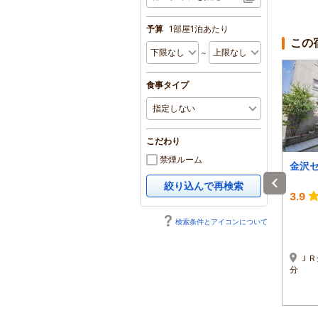
予算
1部屋1泊あたり
この
～
食事タイプ
こだわり
禁煙ルーム
ホテルエコノ東金沢
ARIGATO STAY金沢
金沢
駅前（旧ホテルトレン
絞り込んで再検索
ド金沢駅前）
3.8
4.3
3.9
1泊 大人2名 合計(税込)
1泊 大人2名 合計(税込)
検索条件とアイコンについて
6,400円～
6,200円～
1名 3,200円～
1名 3,100円～
■北陸新幹線「金沢駅」
金沢駅西口より徒歩約3
ＪＲ
から車5分■北陸自動車道
分
分
「金沢東IC」から10分