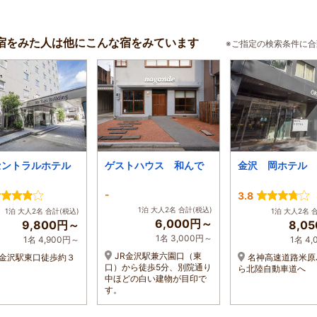
宿をみた人は他にこんな宿をみています
※ご指定の検索条件に
セントラルホテル
ゲストハウス 和んで
金沢 岡ホテル
-
3.8
1泊 大人2名 合計(税込)
1泊 大人2名 合計(税込)
1泊 大人2名 
6,000円～
9,800円～
8,0
1名 3,000円～
1名 4,900円～
1名 4
JR金沢駅兼六園口（東
金沢駅東口徒歩約３
名神高速道路米原
口）から徒歩5分、別院通り
ら北陸自動車道へ
中ほどの白い建物が目印で
す。