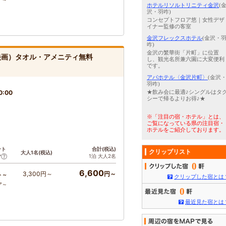
ホテルリソルトリニティ金沢
(
沢・羽咋)
コンセプトフロア悠｜女性デザ
イナー監修の客室
金沢フレックスホテル
(金沢・
咋)
金沢の繁華街「片町」に位置
（映画）タオル・アメニティ無料
し、観光名所兼六園に大変便利
です。
アパホテル〈金沢片町〉
(金沢
羽咋)
0:00
★飲み会に最適♪シングルはタ
シーで帰るよりお得♪★
※「注目の宿・ホテル」とは、
ご覧になっている県の注目宿・
ホテルをご紹介しております。
ント
合計(税込)
クリップリスト
大人1名(税込)
1泊 大人2名
ア
0
6,600
3,300円～
円～
ト～
クリップした宿とは
ア～
0
最近見た宿とは