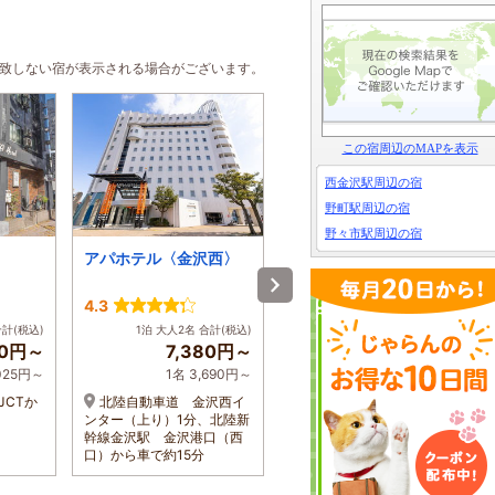
合致しない宿が表示される場合がございます。
この宿周辺のMAPを表示
西金沢駅周辺の宿
野町駅周辺の宿
野々市駅周辺の宿
アパホテル〈金沢西〉
ホテルリブマックス金
沢駅前
4.3
3.8
合計(税込)
1泊 大人2名 合計(税込)
1泊 大人2名 合計(税込)
50円～
7,380円～
5,100円～
,025円～
1名 3,690円～
1名 2,550円～
JCTか
北陸自動車道 金沢西イ
JR北陸本線/北陸新幹線
ンター（上り）1分、北陸新
『金沢駅』西口より徒歩約
幹線金沢駅 金沢港口（西
10分, 小松空港よりリムジン
口）から車で約15分
バスで50分。