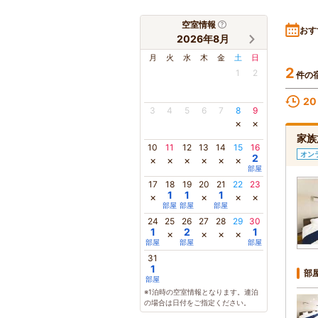
空室情報
おす
2026年8月
月
火
水
木
金
土
日
2
1
2
件の
20
3
4
5
6
7
8
9
×
×
家族
10
11
12
13
14
15
16
オン
2
×
×
×
×
×
×
部屋
17
18
19
20
21
22
23
1
1
1
×
×
×
×
部屋
部屋
部屋
24
25
26
27
28
29
30
1
2
1
×
×
×
×
部屋
部屋
部屋
31
1
部
部屋
※1泊時の空室情報となります。連泊
の場合は日付をご指定ください。