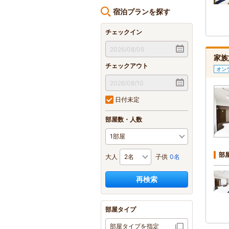
宿泊プランを探す
チェックイン
家族
チェックアウト
オン
日付未定
部屋数・人数
部
大人
子供
0名
再検索
部屋タイプ
部屋タイプを指定