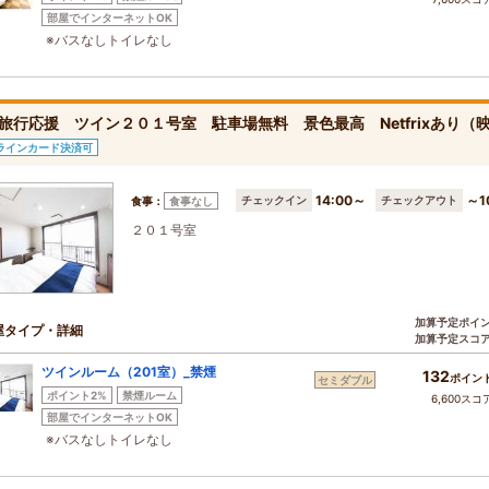
部屋でインターネットOK
※バスなしトイレなし
旅行応援 ツイン２０１号室 駐車場無料 景色最高 Netfrixあり
ラインカード決済可
14:00～
～1
チェックイン
チェックアウト
食事：
食事なし
２０１号室
加算予定ポイ
屋タイプ・詳細
加算予定スコ
ツインルーム（201室）_禁煙
132
ポイン
セミダブル
ポイント2%
禁煙ルーム
6,600スコ
部屋でインターネットOK
※バスなしトイレなし