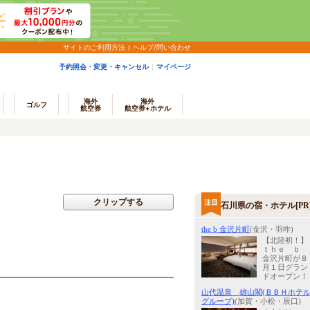
サイトのご利用方法
ヘルプ/問い合わせ
予約照会・変更・キャンセル
マイページ
海外
海外
ゴルフ
航空券
航空券+ホテル
クリップする
石川県の宿・ホテル[PR
the b 金沢片町
(金沢・羽咋)
【北陸初！】
ｔｈｅ ｂ
金沢片町が８
月１日グラン
ドオープン！
山代温泉 雄山閣(ＢＢＨホテ
グループ)
(加賀・小松・辰口)