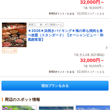
32,000円～
1名 16,000円～
640
32,000
ポイント～たまる
スコア～たまる
和室
朝・夕
禁煙ルーム
★2026★浜焼きバイキング★海の幸も焼肉も食
べ放題（スタンダード）【オーシャンビュー・和
風館客室】
ポイントUP
1泊 大人2名 合計(税込)
32,000円～
1名 16,000円～
640
32,000
ポイント～たまる
スコア～たまる
宿泊プランをみる
周辺のスポット情報