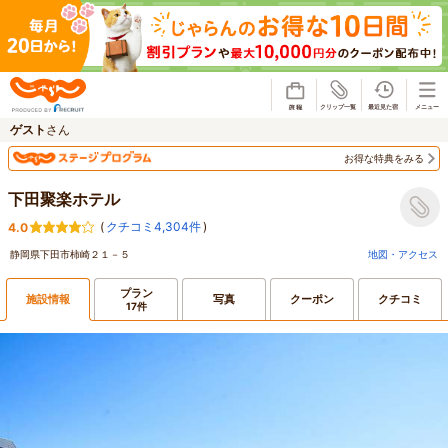
じゃらん
ゲスト
さん
お得な特典をみる
下田聚楽ホテル
(
クチコミ4,304件
)
4.0
静岡県下田市柿崎２１－５
地図・アクセス
プラン
施設情報
写真
クーポン
クチコミ
17件