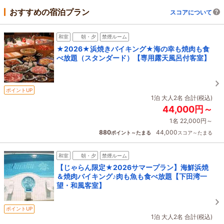
おすすめの宿泊プラン
スコアについて
和室
朝・夕
禁煙ルーム
★2026★浜焼きバイキング★海の幸も焼肉も食
べ放題（スタンダード）【専用露天風呂付客室】
ポイントUP
1泊 大人2名 合計(税込)
44,000円～
1名 22,000円～
880
44,000
ポイント～たまる
スコア～たまる
和室
朝・夕
禁煙ルーム
【じゃらん限定★2026サマープラン】海鮮浜焼
＆焼肉バイキング♪肉も魚も食べ放題【下田湾一
望・和風客室】
ポイントUP
1泊 大人2名 合計(税込)