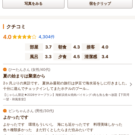
写真をみる
宿をクリップ
クチコミ
4.0
4,304件
部屋
3.7
朝食
4.3
接客
4.0
風呂
3.3
夕食
4.5
清潔感
3.4
ひーたんさん (女性/40代)
夏の始まりは聚楽から
2ヶ月ぶりの来訪です。 夏休み最初の旅行は伊豆で海水浴をしに行きました。
十分に遊んでチェックインしてまたホテルのプール…
【じゃらん限定★2026サマープラン】海鮮浜焼＆焼肉バイキング♪肉も魚も食べ放題【下田湾
一望・和風客室】
ビンちゃんさん (男性/30代)
よかったです
よかったです 環境もういいし 海にも近かったです 料理美味しかった
色々種類多かった まだ行くとしたらまだ住みたいです