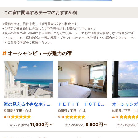
この宿に関連するテーマのおすすめ宿
※最安料金は、日付未定、1泊1部屋大人2名の料金です。
※ご指定の検索条件に合致しない宿が表示される場合がございます。
※個人の主観の違いやAIによる自動出力などのため、テーマと宿泊施設が合致しない場合がござ
います。また、宿泊施設の一部の部屋・プランにしかテーマが合致しない場合があります。必
ずご自身で内容をご確認ください。
#
オーシャンビューが魅力の宿
海の見える小さなホテル アリエッタ
ＰＥＴＩＴ ＨＯＴＥＬ ＶＥＳＳＥＬ（プチホテル ベッセル）
静岡県 / 下田・白浜
静岡県 / 下田・白浜
静岡県 / 下田・白
4.9
5.0
4.9
11,600円～
9,800円～
大人2名(税込)
大人2名(税込)
大人2名(税込)