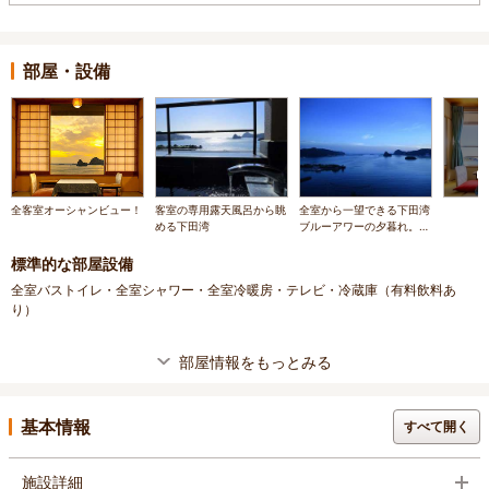
部屋・設備
全客室オーシャンビュー！
客室の専用露天風呂から眺
全室から一望できる下田湾
める下田湾
ブルーアワーの夕暮れ。ペ
リーが愛した青い海に会い
に行こう！
標準的な部屋設備
全室バストイレ・全室シャワー・全室冷暖房・テレビ・冷蔵庫（有料飲料あ
り）
部屋情報をもっとみる
基本情報
すべて開く
施設詳細