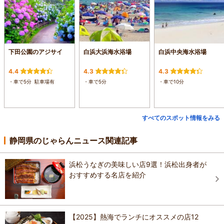
下田公園のアジサイ
白浜大浜海水浴場
白浜中央海水浴場
4.4
4.3
4.3
・車で5分 駐車場有
・車で5分
・車で10分
すべてのスポット情報をみる
静岡県のじゃらんニュース関連記事
浜松うなぎの美味しい店9選！浜松出身者が
おすすめする名店を紹介
【2025】熱海でランチにオススメの店12