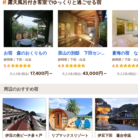
#
露天風呂付き客室でゆっくりと過ごせる宿
お宿 森のおくりもの
里山の別邸 下田セントラルホテル
蒼海の宿 な
静岡県 / 下田・白浜
静岡県 / 下田・白浜
静岡県 / 下田・白
5.0
4.9
4.8
17,400円～
43,000円～
大人2名(税込)
大人2名(税込)
大人2名(税込)
周辺のおすすめ宿
伊豆の美ビーチ多々戸
リブマックスリゾート
伊豆下田 蓮台寺温