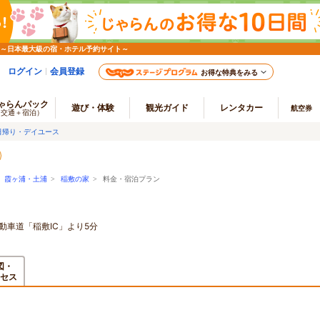
 ～日本最大級の宿・ホテル予約サイト～
ログイン
会員登録
お得な特典をみる
ゃらんパック
遊び・体験
観光ガイド
レンタカー
航空券
（交通＋宿泊）
日帰り・デイユース
>
霞ヶ浦・土浦
>
稲敷の家
> 料金・宿泊プラン
動車道「稲敷IC」より5分
図・
セス