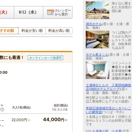
海と山に囲ま
れた大自然の
カレンダー
隠れ家
1（火）
8/12（水）
から選択
湖北ホテル
(霞ヶ浦・土浦・鹿
島・潮来)
すすめ順
料金が安い順
料金が高い順
つくば鶏のグ
リルが人気の
レストラン併
設 自転車持
ち込み可
ホテル新まこも
(霞ヶ浦・土浦
人数にも最適！
オンラインカード決済可
鹿島・潮来)
ツインベッド
◆最大４名◆
駐車場無料◆
0:00
大型車可◆洗
濯機利用無料
土浦神立ヒルズ 工業団地隣接
店(BBHホテルグループ)
(霞ヶ
浦・土浦・鹿島・潮来)
神立駅よりお車にて約５分！周
辺工業地帯にもアクセス抜群♪
ント
合計(税込)
大人1名(税込)
常総広域地域交流センターいこ
1泊 大人2名
ア
いの郷常総
(つくば・牛久)
１名様より宿泊ＯＫ！日帰り入
44,000
22,000円～
円～
ト～
浴やレストランのみ利用も可能
です
ア～
ひたち湯海の宿 はぎ屋
(北茨