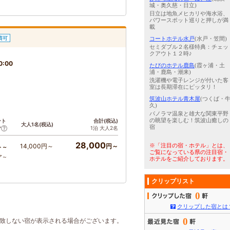
城・奥久慈・日立)
日立は地魚メヒカリや海水浴、
パワースポット巡りと押しが満
載
済可
コートホテル水戸
(水戸・笠間)
セミダブル２名様特典：チェッ
クアウト１２時♪
0:00
たびのホテル鹿島
(霞ヶ浦・土
浦・鹿島・潮来)
洗濯機や電子レンジが付いた客
室は長期滞在にピッタリ！
筑波山ホテル青木屋
(つくば・
久)
パノラマ温泉と雄大な関東平野
の眺望を楽しむ！筑波山癒しの
ント
合計(税込)
大人1名(税込)
宿
1泊 大人2名
ア
28,000
14,000円～
円～
※「注目の宿・ホテル」とは、
ト～
ご覧になっている県の注目宿・
ア～
ホテルをご紹介しております。
クリップリスト
0
クリップした宿とは
0
合致しない宿が表示される場合がございます。