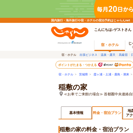
国内旅行・海外旅行や宿・ホテルの宿泊予約はじゃらんnet
こんにちは♪ゲストさん
じ
宿・ホテル
宿・ホテル
出張ビジネス
温泉・露天
高級宿
ポイントがたまる・つかえる
宿・ホテル
>
茨城県
>
霞ヶ浦・土浦・鹿島・潮来
稲敷の家
≪お車でご来館の場合≫ 首都圏中央連絡自
地
基本情報
料金・宿泊プラン
アク
稲敷の家の料金・宿泊プラン