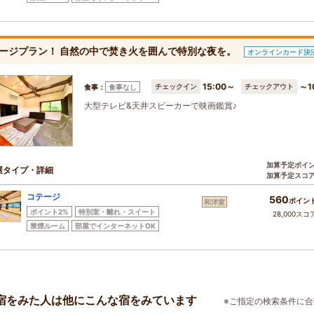
ージプラン！ 自然の中で焚き火を囲んで特別な夜を。
オンラインカード決
15:00～
～1
チェックイン
チェックアウト
食事：
食事なし
大型テレビ&天井スピーカーで映画鑑賞♪
加算予定ポイ
屋タイプ・詳細
加算予定スコ
コテージ
560
ポイン
和洋室
ポイント2%
特別室・離れ・スイート
28,000スコ
禁煙ルーム
部屋でインターネットOK
宿をみた人は他にこんな宿をみています
※ご指定の検索条件に