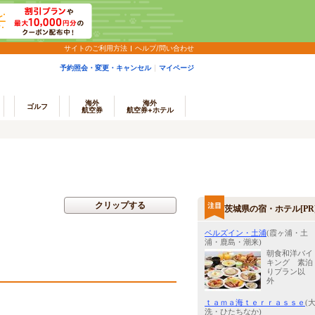
サイトのご利用方法
ヘルプ/問い合わせ
予約照会・変更・キャンセル
マイページ
海外
海外
ゴルフ
航空券
航空券+ホテル
クリップする
茨城県の宿・ホテル[PR
ベルズイン・土浦
(霞ヶ浦・土
浦・鹿島・潮来)
朝食和洋バイ
キング 素泊
りプラン以
外
ｔａｍａ海ｔｅｒｒａｓｓｅ
(
洗・ひたちなか)