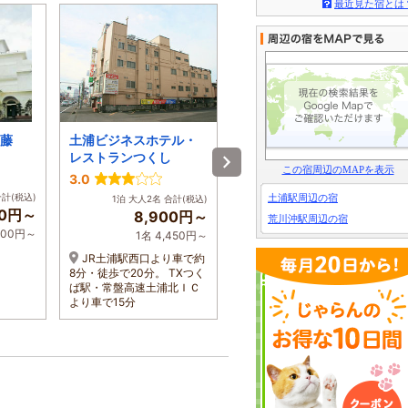
最近見た宿とは
藤
土浦ビジネスホテル・
ホテルルートイン土浦
レストランつくし
この宿周辺のMAPを表示
3.0
4.3
合計(税込)
土浦駅周辺の宿
1泊 大人2名 合計(税込)
1泊 大人2名 合計(税込)
00円～
8,900円～
12,800円～
荒川沖駅周辺の宿
400円～
1名 4,450円～
1名 6,400円～
JR土浦駅西口より車で約
常磐自動車道 土浦北ICよ
8分・徒歩で20分。 TXつく
り 車で約11分 5.7km、JR常
ば駅・常盤高速土浦北ＩＣ
磐線 土浦駅より 車で約8分
より車で15分
2.4km