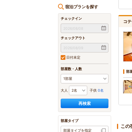
宿泊プランを探す
チェックイン
コテ
チェックアウト
日付未定
部屋数・人数
部
大人
子供
0名
再検索
部屋タイプ
この
部屋タイプを指定