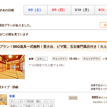
8/8（土）
8/9（日）
8/10（月）
8/1
すめの日程
お
宿泊プランがありました。
がこの宿を見ています
プラン！BBQ道具一式無料！焚火台、ピザ窯、五右衛門風呂付き！大
15:00～
～1
チェックイン
チェックアウト
食事：
食事なし
7つの寝室で大人数でもOK♪
加算予定ポイ
屋タイプ・詳細
加算予定スコ
母屋
880
ポイン
和洋室
ポイント2%
特別室・離れ・スイート
44,000スコ
禁煙ルーム
部屋でインターネットOK