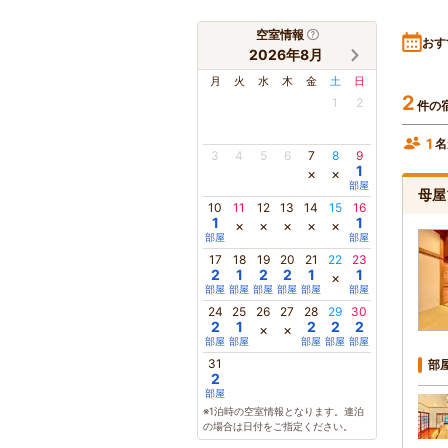
空室情報
おす
2026年8月
月
火
水
木
金
土
日
2
1
2
件の
1
名
3
4
5
6
7
8
9
1
×
×
部屋
母屋
10
11
12
13
14
15
16
1
1
×
×
×
×
×
部屋
部屋
17
18
19
20
21
22
23
2
1
2
2
1
1
×
部屋
部屋
部屋
部屋
部屋
部屋
24
25
26
27
28
29
30
2
1
2
2
2
×
×
部屋
部屋
部屋
部屋
部屋
31
部
2
部屋
※1泊時の空室情報となります。連泊
の場合は日付をご指定ください。