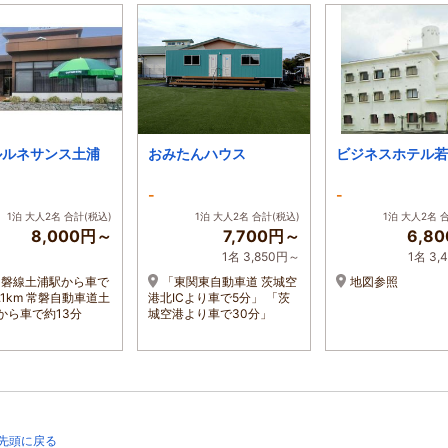
ルルネサンス土浦
おみたんハウス
ビジネスホテル若
-
-
1泊 大人2名 合計(税込)
1泊 大人2名 合計(税込)
1泊 大人2名 
8,000円～
7,700円～
6,8
1名 3,850円～
1名 3,
常磐線土浦駅から車で
「東関東自動車道 茨城空
地図参照
.1km 常磐自動車道土
港北ICより車で5分」 「茨
Cから車で約13分
城空港より車で30分」
先頭に戻る