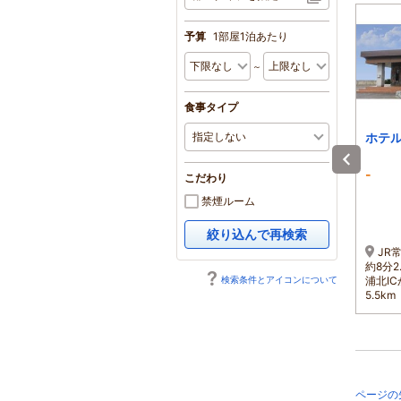
予算
1部屋1泊あたり
～
食事タイプ
ビジネス旅館土浦
ザ・セレクトン土浦駅
ホテ
前
-
-
4.4
こだわり
1泊 大人2名 合計(税込)
1泊 大人2名 合計(税込)
禁煙ルーム
12,000円～
6,740円～
1名 6,000円～
1名 3,370円～
絞り込んで再検索
常磐線JR土浦駅よりお車
JR
JR土浦駅東口より徒歩約
で約3分
約8分2
4分
検索条件とアイコンについて
浦北I
5.5km
ページの