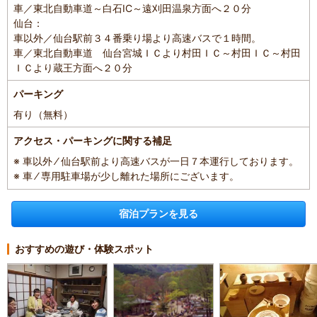
車／東北自動車道～白石IC～遠刈田温泉方面へ２０分
仙台：
車以外／仙台駅前３４番乗り場より高速バスで１時間。
車／東北自動車道 仙台宮城ＩＣより村田ＩＣ～村田ＩＣ～村田
ＩＣより蔵王方面へ２０分
パーキング
有り（無料）
アクセス・パーキングに関する補足
※ 車以外 ⁄ 仙台駅前より高速バスが一日７本運行しております。
※ 車 ⁄ 専用駐車場が少し離れた場所にございます。
宿泊プランを見る
おすすめの遊び・体験スポット