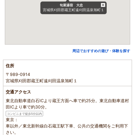
旬菜湯宿 大忠
宮城県刈田郡蔵王町遠刈田温泉旭町１
周辺でおすすめの遊び・体験を探す
住所
〒989-0914
宮城県刈田郡蔵王町遠刈田温泉旭町１
交通アクセス
東北自動車道白石ICより蔵王方面へ車で約25分。東北自動車道村
田ICより車で約30分。
コンビニまで徒歩5分以内
東京：
車以外／東北新幹線白石蔵王駅下車、公共の交通機関をご利用下
さい。