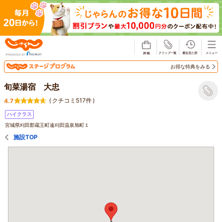
じゃらん
お得な特典をみる
旬菜湯宿 大忠
(
クチコミ517件
)
4.7
ハイクラス
宮城県刈田郡蔵王町遠刈田温泉旭町１
施設TOP