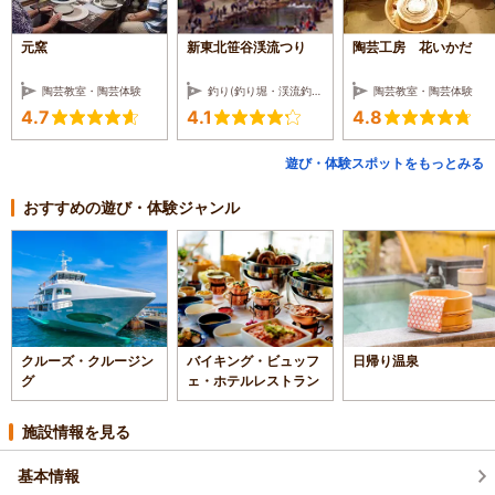
元窯
新東北笹谷渓流つり
陶芸工房 花いかだ
陶芸教室・陶芸体験
釣り(釣り堀・渓流釣り・海釣り等)
陶芸教室・陶芸体験
4.7
4.1
4.8
遊び・体験スポットをもっとみる
おすすめの遊び・体験ジャンル
クルーズ・クルージン
バイキング・ビュッフ
日帰り温泉
グ
ェ・ホテルレストラン
施設情報を見る
基本情報