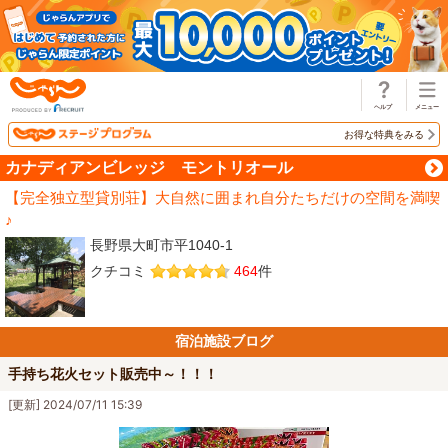
じゃらん
お得な特典をみる
カナディアンビレッジ モントリオール
【完全独立型貸別荘】大自然に囲まれ自分たちだけの空間を満喫
♪
長野県大町市平1040-1
クチコミ
464
件
宿泊施設ブログ
手持ち花火セット販売中～！！！
[更新] 2024/07/11 15:39