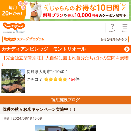
じゃらん
お得な特典をみる
カナディアンビレッジ モントリオール
【完全独立型貸別荘】大自然に囲まれ自分たちだけの空間を満喫
♪
長野県大町市平1040-1
クチコミ
464
件
宿泊施設ブログ
収穫の秋☆お米キャンペーン実施中！！
[更新] 2024/09/19 15:09