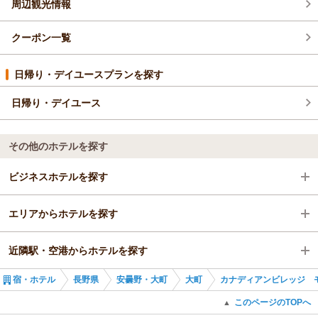
周辺観光情報
クーポン一覧
日帰り・デイユースプランを探す
日帰り・デイユース
その他のホテルを探す
ビジネスホテルを探す
エリアからホテルを探す
長野県
近隣駅・空港からホテルを探す
安曇野・大町
長野県
宿・ホテル
長野県
安曇野・大町
大町
カナディアンビレッジ 
大町
安曇野・大町
信濃大町駅
このページのTOPへ
▲