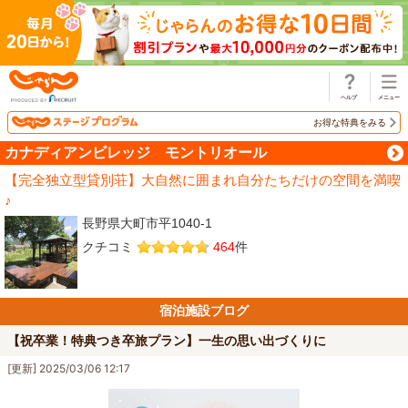
じゃらん
お得な特典をみる
カナディアンビレッジ モントリオール
【完全独立型貸別荘】大自然に囲まれ自分たちだけの空間を満喫
♪
長野県大町市平1040-1
クチコミ
464
件
宿泊施設ブログ
【祝卒業！特典つき卒旅プラン】一生の思い出づくりに
[更新] 2025/03/06 12:17