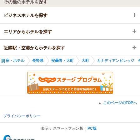
その他のホテルを探す
ビジネスホテルを探す
エリアからホテルを探す
長野県
近隣駅・空港からホテルを探す
安曇野・大町
長野県
宿・ホテル
長野県
安曇野・大町
大町
カナディアンビレッジ 
大町
安曇野・大町
信濃大町駅
大町
信濃常盤駅
簗場駅
このページのTOPへ
▲
プライバシーポリシー
表示：
スマートフォン版
PC版
(C) Recruit Co., Ltd.