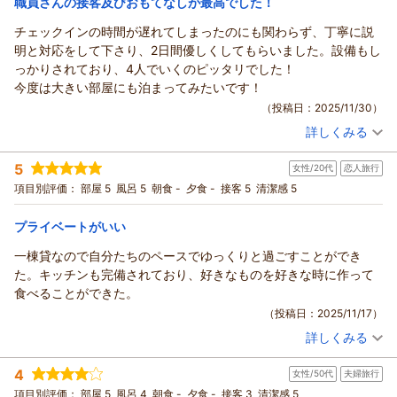
職員さんの接客及びおもてなしが最高でした！
き、ありがとうございました。
チェックインの時間が遅れてしまったのにも関わらず、丁寧に説
カナディアンビレッジ モントリオールからの返信
（返信日：2026/03/03）
明と対応をして下さり、2日間優しくしてもらいました。設備もし
ひとまつ様
っかりされており、4人でいくのピッタリでした！
いつもご利用いただきましてありがとうございます。
今度は大きい部屋にも泊まってみたいです！
ごゆっくりとお過ごしいただけましたでしょうか。
（投稿日：2025/11/30）
この度は、高いご評価をいただき大変うれしく思っておりま
詳しくみる
す。
宿泊時期：
2025年11月宿泊 (友達旅行)
性格も様々、タイプも色々といったスタッフが、ご滞在中ご満
投稿者：
そらくんさん
(男性/20代)
5
喫いただけますように、ご不便がないように、という思いを一
女性/20代
恋人旅行
宿泊プラン：
【貸別荘／スタンダードプラン】スタイルに合わせた選べる６
タイプのログコテージ
つにしてお客さまをお迎えしております。
その他
食事なし
項目別評価：
部屋 5
風呂 5
朝食 -
夕食 -
接客 5
清潔感 5
宿泊価格帯：
お客様からいただく『お言葉』や『思い』をありがたく頂戴
5,001～6,000円(大人一人あたり/税込)
し、皆様に『また来たい！』と思っていただけるよう、スタッ
プライベートがいい
カナディアンビレッジ モントリオールからの返信
フ一同頑張りたいと思います。
一棟貸なので自分たちのペースでゆっくりと過ごすことができ
寒い毎日が続いております、どうぞご自愛くださいませ。
そらくん 様
た。キッチンも完備されており、好きなものを好きな時に作って
ひとまつ様のまたのお越しをお待ちしております。
この度は、ご利用いただきありがとうございました。
食べることができた。
この度は、ご利用＆クチコミへのご投稿をいただきありがとう
今回ご利用いただいた、Aタイプの棟は、一番リーズナブルな
（投稿日：2025/11/17）
ございました。
コテージです。
詳しくみる
お友達との有意義なお時間をお過ごしいただけたご様子、私ど
（返信日：2026/01/26）
宿泊時期：
2025年09月宿泊 (恋人旅行)
ももうれしくお思っております。
投稿者：
ゆさん
(女性/20代)
4
女性/50代
夫婦旅行
宿泊プラン：
【貸別荘／スタンダードプラン】スタイルに合わせた選べる６
是非、次回は2階建てのBタイプ・川沿いのARタイプもおススメ
タイプのログコテージ
その他
食事なし
項目別評価：
部屋 5
風呂 4
朝食 -
夕食 -
接客 3
清潔感 5
ですので利用してみてください。