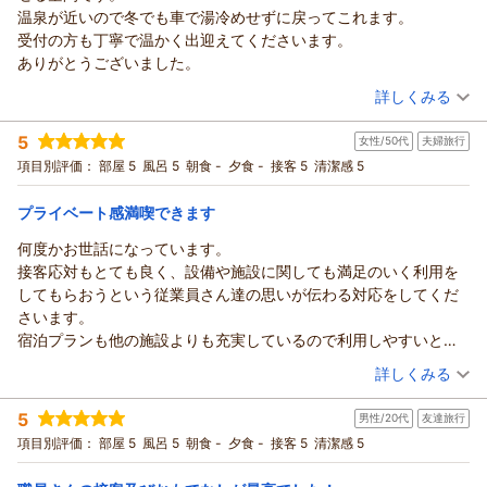
ひとまつ 様
温泉が近いので冬でも車で湯冷めせずに戻ってこれます。
ます！
いつもご利用いただきありがとうございます。
受付の方も丁寧で温かく出迎えてくださいます。
もちろん、温泉の割引を利用して、大きなお風呂や、サウナ、
私どものコテージをお気に入りいただき、本当にうれしく思っ
ありがとうございました。
露天風呂もご利用いただけます。
ております。
（投稿日：2026/03/01）
今回は連休中でしたので、私どもスタッフも、せわしなく動い
お越しいただくたびに、笑顔を見せていただき、
詳しくみる
ておりましたので、
「また来るからよろしくね！」とおっしゃって下さるので、
宿泊時期：
2026年02月宿泊 (友達旅行)
至らぬ点もあったかとは思いますが、お楽しみいただけて嬉し
私どもスタッフも『ほっこり』とした気持ちでお見送りをして
5
女性/50代
夫婦旅行
投稿者：
プティさん (女性/40代)
く思っております。
おります。
宿泊プラン：
【直前割】【３０％OFF】【１月・２月限定】★おふたりさま
項目別評価：
部屋 5
風呂 5
朝食 -
夕食 -
接客 5
清潔感 5
次回は、季節を変えてお越しいただき、より信州大町を満喫し
プラン★
手作りのお料理やお菓子を、管理棟に差し入れてくださった
その他
食事なし
ていただければ...と思います。
宿泊価格帯：
り、
8,001～9,000円(大人一人あたり/税込)
プライベート感満喫できます
またお会いできます事を、楽しみにしております。
様々なお気づかいをいただいております上に、私どもの接客に
何度かお世話になっています。
この度は、ご利用＆クチコミへのご投稿と高いご評価をいただ
カナディアンビレッジ モントリオールからの返信
お褒めの言葉をいただいてしまい、
接客応対もとても良く、設備や施設に関しても満足のいく利用を
き、誠にありがとうございました。
非常に恐縮しております。
プティ 様
してもらおうという従業員さん達の思いが伝わる対応をしてくだ
また次回お越しいただきました際には、笑顔でお出迎えさせて
（返信日：2026/05/09）
この度は『モントリオール』をご利用いただきありがとうござ
さいます。
いただきますので、
いました。
宿泊プランも他の施設よりも充実しているので利用しやすいと思
今後とも変わらぬご愛顧をいただけましたら幸いです。
４度目のご利用との事、いつもご利用ありがとうございます。
います。
（投稿日：2026/01/24）
この度は、ご利用＆クチコミへのご投稿と高いご評価をいただ
私どもに対して、高いご評価と温かいお言葉をいただき、スタ
詳しくみる
大町温泉郷に程近く、割引券も購入出来ます。
き、ありがとうございました。
ッフ一同感激しております。
宿泊時期：
2026年01月宿泊 (夫婦旅行)
レンタル品も充実しています。
今後も、ぜひご利用いただき、『モントリオール』の新しい魅
（返信日：2026/04/25）
5
男性/20代
友達旅行
投稿者：
ひとまつさん
(女性/50代)
プライベート感を満喫したい、時間を気にする事なくゆっくりし
力を見つけて頂ければ嬉しいです。
宿泊プラン：
【直前割】【３０％OFF】【１月・２月限定】★おふたりさま
項目別評価：
部屋 5
風呂 5
朝食 -
夕食 -
接客 5
清潔感 5
たい方におすすめです。
プラン★地元産コシヒカリ３合付き！！
次回のご利用を、楽しみにお待ちしております。
その他
食事なし
宿泊価格帯：
この度は、ご利用＆クチコミへのご投稿・高いご評価をいただ
8,001～9,000円(大人一人あたり/税込)