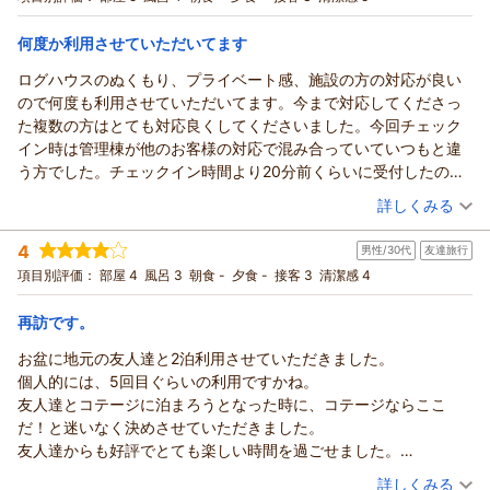
宿泊価格帯：
10,001～11,000円(大人一人あたり/税込)
その折には、また丁寧に、優しくご対応させていただきます。
何度か利用させていただいてます
（笑）
カナディアンビレッジ モントリオールからの返信
またお会いできるのを楽しみにお待ちしております。
ログハウスのぬくもり、プライベート感、施設の方の対応が良い
この度は、ご利用＆クチコミへのご投稿、併せて高いご評価を
ゆ様
ので何度も利用させていただいてます。今まで対応してくださっ
いただきありがとうございました。
この度は、『カナディアンビレッジモントリオール』をご利用
た複数の方はとても対応良くしてくださいました。今回チェック
いただきありがとうございました。
（返信日：2025/12/01）
イン時は管理棟が他のお客様の対応で混み合っていていつもと違
各コテージが独立しておりますので、気兼ねなくお楽しみいた
う方でした。チェックイン時間より20分前くらいに受付したので
だけます。
すが、早かったのか分かりませんがちょっと含みを持った言い方
（投稿日：2025/10/17）
詳しくみる
お食事のタイミングも、お時間の過ごされ方も自由なところ
をされた事、いつも無料でお借りしていたので加湿器をお借りし
が、レンタルコテージならではの良いところかと思います。
宿泊時期：
2025年10月宿泊 (夫婦旅行)
たい旨を話したら、この時期にですか？と言われたり、ちょっと
4
紅葉も終わり、北アルプスの雪化粧が一段ときれいになってき
男性/30代
友達旅行
投稿者：
ひとまつさん
(女性/50代)
気になる発言がありました。チェックイン時間は過ぎる場合は連
宿泊プラン：
【貸別荘／スタンダードプラン】スタイルに合わせた選べる６
ました。
項目別評価：
部屋 4
風呂 3
朝食 -
夕食 -
接客 3
清潔感 4
絡する様に決められているのは知っていましたしアンケートを書
タイプのログコテージ
その他
食事なし
季節を変え、是非またお越しくだいませ。
いたり時間がかかる事を想定した上で時間前に行ったのですが何
宿泊価格帯：
10,001～11,000円(大人一人あたり/税込)
この度は、ご利用＆クチコミへのご投稿をいただきありがとう
再訪です。
時から何時までなら良いのか？ちょっと疑問を感じる対応でし
ございました。
た。
お盆に地元の友人達と2泊利用させていただきました。
カナディアンビレッジ モントリオールからの返信
（返信日：2025/11/18）
個人的には、5回目ぐらいの利用ですかね。
ひとまつ 様
友人達とコテージに泊まろうとなった時に、コテージならここ
いつもご利用いただきありがとうございます。
だ！と迷いなく決めさせていただきました。
チェックイン時の対応に至らない点がございました事、誠に申
友人達からも好評でとても楽しい時間を過ごせました。
し訳なく、残念に思っております。
コテージ付近からの山々の景色が本当に最高です。
（投稿日：2025/08/25）
ご存じのとおり、少ないスタッフでの運営ですが、お迎えする
詳しくみる