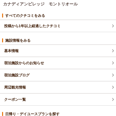
る『ログコテージ』を
ざいました。
カナディアンビレッジ モントリオール
今後も続けてまいりたいと思っておりますので、是非またお越
清潔感・接客に対しまして、お褒めのお言葉をいただき大変う
しください。
れしく思います。
すべてのクチコミをみる
ご一緒いただいたご友人の方たちにも、是非また・・・とお伝
お部屋のエアコンについてですが、今回ご利用いただいたカナ
えください。
ディアンコテージ（A/AW ﾀｲﾌﾟ）
投稿から1年以上経過したクチコミ
この度は、ご利用＆クチコミへのご投稿をいただきありがとう
につきましては、寝室のエアコンがございません。
ございました。
リバーサイド（AR/ARW)・２階建て（B)につきましては、寝室
施設情報をみる
にも設置されておりますので、
（返信日：2025/08/27）
次回ご利用の際には、是非そちらをお選びいただき、快適にお
基本情報
過ごしいただければと思います。
リビングのエアコンにつきまして確認し対応いたします。ご指
宿泊施設からのお知らせ
摘ありがとうございました。
スタッフ一同、皆様に快適なコテージをご提供できるよう頑張
っておりますので、
宿泊施設ブログ
またお越しいただき、様々な視点でのご助言をいただければと
思っております。
周辺観光情報
この度は、ご利用＆クチコミへのご投稿と高いご評価をいただ
き、ありがとうございました。
クーポン一覧
またのご予約をお待ちしております。
（返信日：2025/08/29）
日帰り・デイユースプランを探す