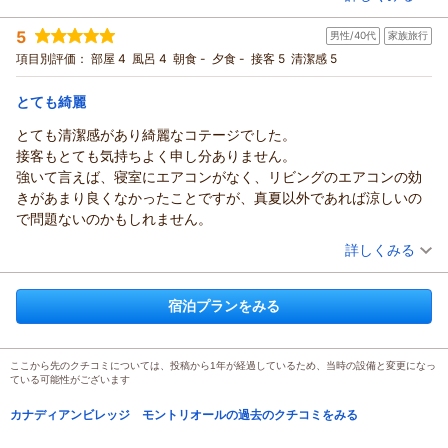
生憎2日目が雨でBBQができなかったですが、それもまた旅の思い
にあたりましては、
宿泊時期：
2025年08月宿泊 (友達旅行)
出となりました。
なるべくお客様のお気持ちを大事に考えて、ご対応させていた
5
男性/40代
家族旅行
投稿者：
たあちゃんさん
(男性/30代)
また利用させていただきます。
だく様、心がけております。
宿泊プラン：
【お盆休み・連泊限定】2025年8月9日～2025年8月17日期間
項目別評価：
部屋 4
風呂 4
朝食 -
夕食 -
接客 5
清潔感 5
ありがとうございました(^^)
内
先日の状況は、何か他の事情があったのかも知れませんが、他
その他
食事なし
宿泊価格帯：
のお客様もいらっしゃいましたので、
7,001～8,000円(大人一人あたり/税込)
とても綺麗
気持ちの焦りが出てしまったのかもしれません。（まだまだ未
とても清潔感があり綺麗なコテージでした。
カナディアンビレッジ モントリオールからの返信
熟でスミマセン！）
接客もとても気持ちよく申し分ありません。
とは言え、ひとまつ様に疑問を感じさせてしまったことは、事
たあちゃん 様
強いて言えば、寝室にエアコンがなく、リビングのエアコンの効
実ですので、
この度は、『モントリオール』をご利用いただきありがとうご
きがあまり良くなかったことですが、真夏以外であれば涼しいの
反省し、今後に生かしていきたいと思います。
ざいました。
で問題ないのかもしれません。
今後とも、変わらぬご愛顧をお願いいたします。
ご友人とのご旅行に、「コテージならココだ！・・」とお決め
（投稿日：2025/08/25）
この度は、ご利用＆クチコミへのご投稿と高いご評価をいただ
いただいたとの事。
詳しくみる
き、ありがとうございました。
非常に光栄に思っております。
宿泊時期：
2025年08月宿泊 (家族旅行)
数ある宿泊施設の中で、「ココだ！」と言ってもらえること
（返信日：2025/10/18）
投稿者：
わさびあじさん (男性/40代)
宿泊プランをみる
は、
宿泊プラン：
【貸別荘／スタンダードプラン】スタイルに合わせた選べる６
タイプのログコテージ
私どもSTAFFにとりましては、何よりの励みになります。あり
その他
食事なし
宿泊価格帯：
がとうございます。
13,001～14,000円(大人一人あたり/税込)
ここから先のクチコミについては、投稿から1年が経過しているため、当時の設備と変更になっ
今回のご利用でも、お楽しみいただけたご様子で、ご友人にも
ている可能性がございます
カナディアンビレッジ モントリオールからの返信
ご好評との事ですので、
きっとまた来ていただけるものと確信しております。
カナディアンビレッジ モントリオールの過去のクチコミをみる
わさびあじ 様
お友達やご家族で、時間を気にせず・自由にお楽しみいただけ
この度は、『モントリオール』をご利用いただきありがとうご