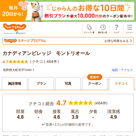
じゃらん
お得な特典をみる
カナディアンビレッジ モントリオール
(
クチコミ464件
)
4.7
長野県大町市平1040-1
地図・アクセス
配布中
施設情報
プラン
写真
クーポン
クチコミ
4.7
クチコミ総合
(464件)
部屋
朝食
接客
風呂
夕食
清潔感
4.8
-
4.6
3.9
-
4.9
※｢普通=3.0｣が評価時の基準です。