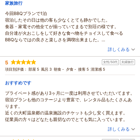
宿泊価格帯：
5,001～6,000円(大人一人あたり/税込)
家族旅行
今回BBQプランで1泊
カナディアンビレッジ モントリオールからの返信
宿泊したその日は他の客も少なくとても静かでした。
まっちゃん 様
食器・家電その他全てが揃っていてまるで別荘の様です。
この度は、『モントリオール』をご利用いただきありがとうご
自分達が火おこしをして好きな食べ物をチョイスして食べる
ざいました。
BBQならではの良さと楽しさを満喫出来ました。
楽しい思い出をお作りいただけたとの事、私どもスタッフもう
その後、夜は花火で娘は大満足とても楽しい1日を過ごせました
（投稿日：2026/07/19）
れしく思います。
詳しくみる
が、あえて言うならこの場所・季節は虫（蚊・クモその他）が多
お書き込みいただいた、昼間のエアコンにつきましては、今年
宿泊時期：
2026年07月宿泊 (家族旅行)
いので対策が必要ですが、そこはこちらに宿泊するならばご愛嬌
の『酷暑』の影響もあり、
5
女性/50代
夫婦旅行
投稿者：
とんちゃんさん
(男性/50代)
でと言う事で
日中の室内は、なかなか冷えにくい場合がございます。
宿泊プラン：
【食材全持ち込みバーベキュープラン】専用スペースで楽しむ
項目別評価：
部屋 5
風呂 3
朝食 -
夕食 -
接客 5
清潔感 5
チェックインからチェックアウトまで、スタッフさん達の対応も
BBQ★お好きな食材をご自由に！コンロセット付
特にＡタイプは、寝室のエアコンがございませんので、そう感
その他
食事なし
良くアウトの際は記念撮影までして頂きました。この日は3泊旅行
宿泊価格帯：
じやすいかと思います。
11,001～12,000円(大人一人あたり/税込)
おすすめです
のラストで大変心良く帰宅の途に付けました。
夕方以降、朝方までは窓を開ければ気持ちのいい風が入ってく
またこの施設には来たいと思いますので、その際はよろしくお願
プライベート感があり3ヶ月に一度は利用させていただいてます。
カナディアンビレッジ モントリオールからの返信
るのですが・・・。
いします。
宿泊プランも他のコテージより豊富で、レンタル品もたくさんあ
ここ数年の状況を考えて、先日、いくつかのお部屋のエアコン
とんちゃん 様
ありがとうございました。
ります。
を新しものに替えさせてはいただいたのですが、
この度は、『モントリオール』をご利用いただきありがとうご
近くの大町温泉郷の温泉施設のチケットも少し安く買えます。
徐々に改善していこうと思います。（ぜひ次回は、寝室にエア
ざいました。
従業員の方々はどなたも親切なのでとても気に入っています。
コンのあるAR・Bタイプをご利用ください。）
ご家族で、お楽しみいただけたご様子に、私どもも、"ほっこ
（投稿日：2026/07/18）
自然の中でのご滞在ですので、夏の虫対策は、確かに必須で
り"とした気持ちになりました。
詳しくみる
す。
別荘のようにご利用いただける、手軽にアウトドア気分で過ご
宿泊時期：
2026年07月宿泊 (夫婦旅行)