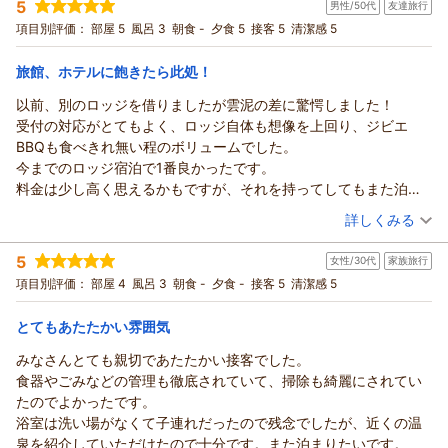
虫よけスプレー等のご用意をお願いいたします。
せる、花火もOK！
5
男性/50代
友達旅行
投稿者：
ひとまつさん
(女性/50代)
お客さまからのご要望もあり、有料ではありますが、蚊取り線
私どもが、アピールしたい部分をすべてご体験していただいた
宿泊プラン：
★★ アウトドアライフを満喫！ 『ゆったり連泊♪ログラン
項目別評価：
部屋 5
風呂 3
朝食 -
夕食 5
接客 5
清潔感 5
香のご提供（有料）も始めました。
ピング！！』 ★★
上に、
その他
食事なし
ご入用の際には、お気軽にお声をおかけください。
宿泊価格帯：
スタッフにお褒めのお言葉までいただき、光栄に思っていま
11,001～12,000円(大人一人あたり/税込)
旅館、ホテルに飽きたら此処！
またのご利用を、楽しみにお待ちしております。
す。
以前、別のロッジを借りましたが雲泥の差に驚愕しました！
この度は、ご利用＆クチコミへのご投稿ありがとうございまし
カナディアンビレッジ モントリオールからの返信
またお越しいただきます時は、ぜひ季節を変えて、違いをお楽
受付の対応がとてもよく、ロッジ自体も想像を上回り、ジビエ
た。
しみいただければ幸いです。
ひとまつ 様
BBQも食べきれ無い程のボリュームでした。
季節が違うと、また新しい魅力を感じていただけます。
（返信日：2026/07/27）
いつもご利用いただきありがとうございます。
今までのロッジ宿泊で1番良かったです。
またお会いできますことを楽しみにお待ちしております。
『モントリオール』の良いところ・悪いところ充分にご理解の
料金は少し高く思えるかもですが、それを持ってしてもまた泊ま
この度は、ご利用＆クチコミへのご投稿と高いご評価をいただ
上、
りたいと思える施設と従業員さんの対応でした。
（投稿日：2026/05/10）
き、ありがとうございました。
ご利用いただき、とても光栄に思っております。
詳しくみる
もし、ジビエが苦手ならBBQは食材を購入してすると良いと思い
今後とも、お気づきになられたことがございましたら、
（返信日：2026/07/20）
宿泊時期：
2026年05月宿泊 (友達旅行)
ます。
お教えいただき、より良い環境を作っていきたいと思っており
5
女性/30代
家族旅行
投稿者：
シンヤさん
(男性/50代)
ますので、
宿泊プラン：
【食材付きバーベキュープラン】専用スペースで楽しむ地元産
項目別評価：
部屋 4
風呂 3
朝食 -
夕食 -
接客 5
清潔感 5
ジビエＢＢＱ★コンロセット付・持ち込みも可
何なりとご意見をお聞かせください。
その他
夕のみ
宿泊価格帯：
またのご利用を、楽しみにお待ちしております。
12,001～13,000円(大人一人あたり/税込)
とてもあたたかい雰囲気
この度は、ご利用＆クチコミへのご投稿と高いご評価をいただ
みなさんとても親切であたたかい接客でした。
カナディアンビレッジ モントリオールからの返信
きありがとうございました。
食器やごみなどの管理も徹底されていて、掃除も綺麗にされてい
シンヤ 様
（返信日：2026/07/19）
たのでよかったです。
先日は、ご利用いただきありがとうございました。
浴室は洗い場がなくて子連れだったので残念でしたが、近くの温
地元食材を使った『ジビエBBQ』、ご堪能いただけたようで良
泉を紹介していただけたので十分です。また泊まりたいです。