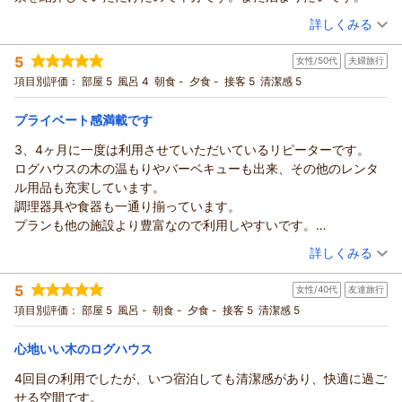
かったです。
（投稿日：2026/05/06）
更に、施設やスタッフにも、お褒めのお言葉をいただき、『１
詳しくみる
番良かった・また泊まりたい』という、
宿泊時期：
2026年05月宿泊 (家族旅行)
私どものモチベーションが上がるワードでのクチコミをいただ
5
女性/50代
夫婦旅行
投稿者：
まいさん
(女性/30代)
きました事、大変嬉しく思っております。
宿泊プラン：
【ゴールデンウィーク】2026年5月2日～2026年5月5日期間内
項目別評価：
部屋 5
風呂 4
朝食 -
夕食 -
接客 5
清潔感 5
★お日にち限定プラン★
是非、次回は、季節を変えてお越しいただき、また違った楽し
その他
食事なし
宿泊価格帯：
みを見つけていただけたらな～と思います。
7,001～8,000円(大人一人あたり/税込)
プライベート感満載です
またお会いできます事を楽しみにお待ちしております。
3、4ヶ月に一度は利用させていただいているリピーターです。
カナディアンビレッジ モントリオールからの返信
この度は、ご利用＆クチコミへのご投稿と高いご評価をいただ
ログハウスの木の温もりやバーベキューも出来、その他のレンタ
き、ありがとうございました。
まい 様
ル用品も充実しています。
この度は、『モントリオール』をご利用いただきありがとうご
（返信日：2026/05/14）
調理器具や食器も一通り揃っています。
ざいました。
プランも他の施設より豊富なので利用しやすいです。
スタッフの接客や、施設につきまして、お褒めのお言葉をいた
何より接客応対が皆さんとても良く、利用に不自由な事があれば
（投稿日：2026/04/24）
だき、
詳しくみる
可能な限り改善してくださいます。
私どもの、今後の励みとして、ありがたく受け取らせていただ
宿泊時期：
2026年04月宿泊 (夫婦旅行)
近くには歩いていける温泉郷もあるので散歩がてら温泉の利用も
きます。
5
女性/40代
友達旅行
投稿者：
ひとまつさん
(女性/50代)
可能です。
今回ご利用いただいた、Aタイプのコテージは、リーズナブル
宿泊プラン：
★★ アウトドアライフを満喫！ 『ゆったり連泊♪ログラン
項目別評価：
部屋 5
風呂 -
朝食 -
夕食 -
接客 5
清潔感 5
プライベートを重視したい方にはおすすめです。
ピング！！』 ★★
なタイプです。
その他
食事なし
コスパは良いと思います。
宿泊価格帯：
ＡＲ・Ｂタイプにつきましては、洗い場のあるユニットバスと
11,001～12,000円(大人一人あたり/税込)
心地いい木のログハウス
なっております。
4回目の利用でしたが、いつ宿泊しても清潔感があり、快適に過ご
カナディアンビレッジ モントリオールからの返信
是非、次回はそちらのタイプを選んでいただければ、
せる空間です。
お部屋でゆっくりとご入浴いただけますので、オススメいたし