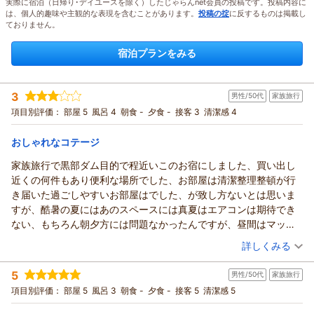
実際に宿泊（日帰り･デイユースを除く）したじゃらんnet会員の投稿です。投稿内容に
は、個人的趣味や主観的な表現を含むことがあります。
投稿の掟
に反するものは掲載し
ておりません。
宿泊プランをみる
3
男性/50代
家族旅行
項目別評価：
部屋 5
風呂 4
朝食 -
夕食 -
接客 3
清潔感 4
おしゃれなコテージ
家族旅行で黒部ダム目的で程近いこのお宿にしました、買い出し
近くの何件もあり便利な場所でした、お部屋は清潔整理整頓が行
き届いた過ごしやすいお部屋はでした、が致し方ないとは思いま
すが、酷暑の夏にはあのスペースには真夏はエアコンは期待でき
ない、もちろん朝夕方には問題なかったんですが、昼間はマック
スに下げても、なかなか冷えないと感じました、各部屋にはエア
（投稿日：2026/07/26）
詳しくみる
コンがありませんので、ドア開けての就寝でしょう、基本プラン
宿泊時期：
2026年07月宿泊 (家族旅行)
でしたがパラソル横のスペースも十分ありBBQも楽しめました、
5
男性/50代
家族旅行
投稿者：
まっちゃんさん
(男性/50代)
玄関のデッキスペースも便利に使えます、ほのかな木の香り、お
宿泊プラン：
【貸別荘／スタンダードプラン】スタイルに合わせた選べる６
項目別評価：
部屋 5
風呂 3
朝食 -
夕食 -
接客 5
清潔感 5
しゃれな外観、夏の良い思い出が出来ました
タイプのログコテージ
その他
食事なし
、夏は防虫対策は必須です、