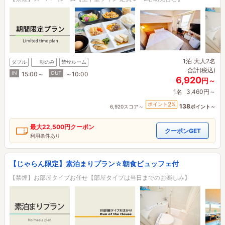
1泊
大人2名
ダブル
朝のみ
禁煙ルーム
合計(税込)
IN
OUT
15:00～
～10:00
6,920
円～
1名
3,460円～
2
ポイント
%
138
6,920スコア～
ポイント～
最大
22,500円
クーポン
クーポンGET
利用条件あり
【じゃらん限定】素泊まりプラン☆朝食ビュッフェ付
【禁煙】お部屋タイプお任せ【部屋タイプは当日までのお楽しみ】