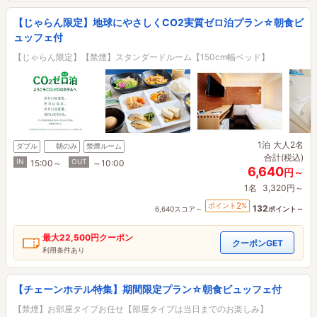
【じゃらん限定】地球にやさしくCO2実質ゼロ泊プラン☆朝食ビ
ュッフェ付
【じゃらん限定】【禁煙】スタンダードルーム【150cm幅ベッド】
1泊
大人2名
ダブル
朝のみ
禁煙ルーム
合計(税込)
IN
OUT
15:00～
～10:00
6,640
円～
1名
3,320円～
2
ポイント
%
132
6,640スコア～
ポイント～
最大
22,500円
クーポン
クーポンGET
利用条件あり
【チェーンホテル特集】期間限定プラン☆朝食ビュッフェ付
【禁煙】お部屋タイプお任せ【部屋タイプは当日までのお楽しみ】