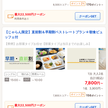
2
ポイント
%
170
8,500スコア～
ポイント～
最大
22,500円
クーポン
クーポンGET
利用条件あり
【じゃらん限定】直前割＆早期割ベストレートプラン☆朝食ビュ
ッフェ付
【禁煙】お部屋タイプお任せ【部屋タイプは当日までのお楽しみ】
1泊
大人2名
シングル
朝のみ
禁煙ルーム
合計(税込)
IN
OUT
15:00～
～10:00
7,800
円～
1名
3,900円～
2
ポイント
%
156
7,800スコア～
ポイント～
最大
22,500円
クーポン
クーポンGET