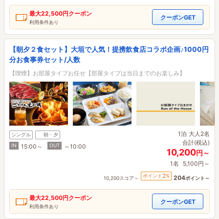
最大
22,500円
クーポン
クーポンGET
利用条件あり
【朝夕２食セット】大垣で人気！提携飲食店コラボ企画♪1000円
分お食事券セット/人数
【喫煙】お部屋タイプお任せ【部屋タイプは当日までのお楽しみ】
1泊
大人2名
シングル
朝・夕
合計(税込)
IN
OUT
15:00～
～10:00
10,200
円～
1名
5,100円～
2
ポイント
%
204
10,200スコア～
ポイント～
最大
22,500円
クーポン
クーポンGET
利用条件あり