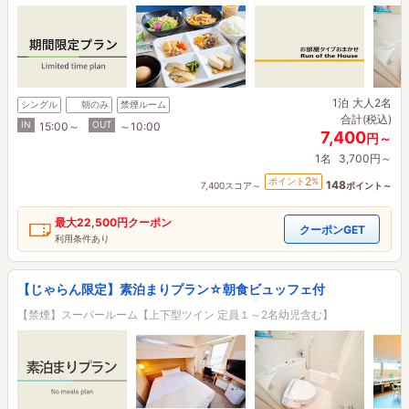
1泊
大人2名
シングル
朝のみ
禁煙ルーム
合計(税込)
IN
OUT
15:00～
～10:00
7,400
円～
1名
3,700円～
2
ポイント
%
148
7,400スコア～
ポイント～
最大
22,500円
クーポン
クーポンGET
利用条件あり
【じゃらん限定】素泊まりプラン☆朝食ビュッフェ付
【禁煙】スーパールーム【上下型ツイン 定員１～2名幼児含む】