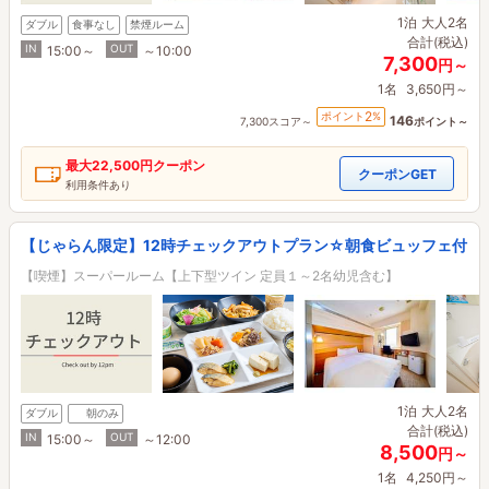
1泊
大人2名
ダブル
食事なし
禁煙ルーム
合計(税込)
IN
OUT
15:00～
～10:00
7,300
円～
1名
3,650円～
2
ポイント
%
146
7,300スコア～
ポイント～
最大
22,500円
クーポン
クーポンGET
利用条件あり
【じゃらん限定】12時チェックアウトプラン☆朝食ビュッフェ付
【喫煙】スーパールーム【上下型ツイン 定員１～2名幼児含む】
1泊
大人2名
ダブル
朝のみ
合計(税込)
IN
OUT
15:00～
～12:00
8,500
円～
1名
4,250円～