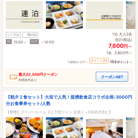
1泊
大人2名
シングル
朝のみ
合計(税込)
IN
OUT
15:00～
～10:00
7,600
円～
1名
3,800円～
2
ポイント
%
152
7,600スコア～
ポイント～
最大
22,500円
クーポン
クーポンGET
利用条件あり
【朝夕２食セット】大垣で人気！提携飲食店コラボ企画♪3000円
分お食事券セット/人数
【禁煙】スーパールーム【上下型ツイン 定員１～2名幼児含む】