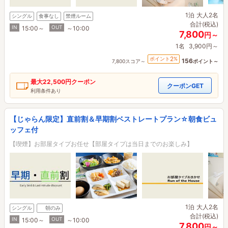
1泊
大人2名
シングル
食事なし
禁煙ルーム
合計(税込)
IN
OUT
15:00～
～10:00
7,800
円～
1名
3,900円～
2
ポイント
%
156
7,800スコア～
ポイント～
最大
22,500円
クーポン
クーポンGET
利用条件あり
【じゃらん限定】直前割＆早期割ベストレートプラン☆朝食ビュ
ッフェ付
【喫煙】お部屋タイプお任せ【部屋タイプは当日までのお楽しみ】
1泊
大人2名
シングル
朝のみ
合計(税込)
IN
OUT
15:00～
～10:00
7,800
円～