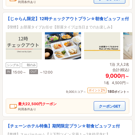
利用条件あり
【じゃらん限定】12時チェックアウトプラン☆朝食ビュッフェ付
【喫煙】お部屋タイプお任せ【部屋タイプは当日までのお楽しみ】
1泊
大人2名
シングル
朝のみ
合計(税込)
IN
OUT
15:00～
～12:00
9,000
円～
1名
4,500円～
2
ポイント
%
180
9,000スコア～
ポイント～
最大
22,500円
クーポン
クーポンGET
利用条件あり
【チェーンホテル特集】期間限定プラン☆朝食ビュッフェ付
【禁煙】スーパールーム【上下型ツイン 定員１～2名幼児含む】