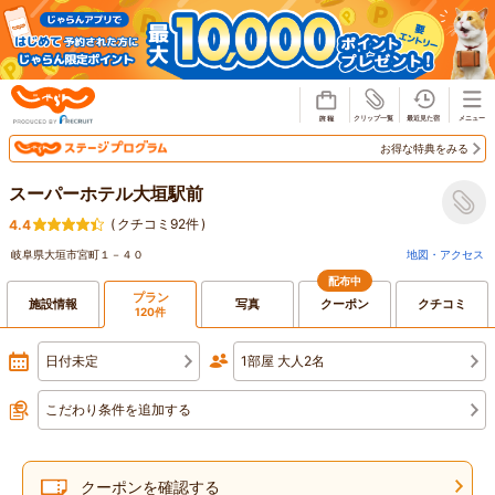
じゃらん
お得な特典をみる
スーパーホテル大垣駅前
(
クチコミ92件
)
4.4
岐阜県大垣市宮町１－４０
地図・アクセス
配布中
プラン
施設情報
写真
クーポン
クチコミ
120件
日付未定
1部屋 大人2名
こだわり条件を追加する
クーポンを確認する