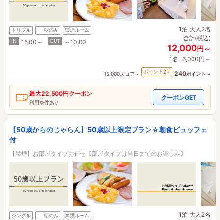
1泊
大人2名
トリプル
朝のみ
禁煙ルーム
合計(税込)
IN
OUT
15:00～
～10:00
12,000
円～
1名
6,000円～
2
ポイント
%
240
12,000スコア～
ポイント～
最大
22,500円
クーポン
クーポンGET
利用条件あり
【50歳からのじゃらん】50歳以上限定プラン☆朝食ビュッフェ
付
【禁煙】お部屋タイプお任せ【部屋タイプは当日までのお楽しみ】
1泊
大人2名
シングル
朝のみ
禁煙ルーム