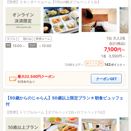
【禁煙】スタンダードルーム【150cm幅ダブルベッド１台】
1泊
大人2名
ダブル
朝のみ
禁煙ルーム
合計(税込)
IN
OUT
15:00～
～10:00
7,100
円～
1名
3,550円～
2
ポイント
%
142
7,100スコア～
ポイント～
最大
22,500円
クーポン
クーポンGET
利用条件あり
【50歳からのじゃらん】50歳以上限定プラン☆朝食ビュッフェ
付
【禁煙】トリプルルーム【ダブルベッド2台+ロフトベッド1台】