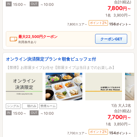
合計(税込)
IN
OUT
15:00～
～10:00
7,800
円～
1名
3,900円～
2
ポイント
%
156
7,800スコア～
ポイント～
最大
22,500円
クーポン
クーポンGET
利用条件あり
オンライン決済限定プラン☆朝食ビュッフェ付
【禁煙】お部屋タイプお任せ【部屋タイプは当日までのお楽しみ】
1泊
大人2名
シングル
朝のみ
禁煙ルーム
合計(税込)
IN
OUT
15:00～
～10:00
7,700
円～
1名
3,850円～
2
ポイント
%
154
7,700スコア～
ポイント～