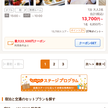
1泊
大人2名
ダブル
朝・夕
禁煙ルーム
合計(税込)
IN
OUT
15:00～
～10:00
13,700
円～
1名
6,850円～
2
ポイント
%
274
13,700スコア～
ポイント～
最大
22,500円
クーポン
クーポンGET
利用条件あり
1
2
3
|< 最初
< 前へ
次へ >
最後 >|
宿泊と交通のセットプランを探す