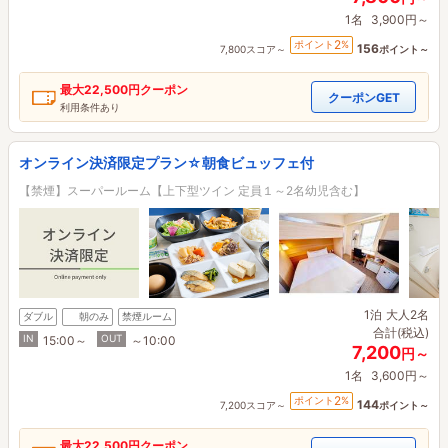
1名
3,900円～
2
ポイント
%
156
7,800スコア～
ポイント～
最大
22,500円
クーポン
クーポンGET
利用条件あり
オンライン決済限定プラン☆朝食ビュッフェ付
【禁煙】スーパールーム【上下型ツイン 定員１～2名幼児含む】
1泊
大人2名
ダブル
朝のみ
禁煙ルーム
合計(税込)
IN
OUT
15:00～
～10:00
7,200
円～
1名
3,600円～
2
ポイント
%
144
7,200スコア～
ポイント～
最大
22,500円
クーポン