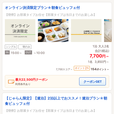
オンライン決済限定プラン☆朝食ビュッフェ付
【喫煙】お部屋タイプお任せ【部屋タイプは当日までのお楽しみ】
1泊
大人2名
シングル
朝のみ
合計(税込)
IN
OUT
15:00～
～10:00
7,700
円～
1名
3,850円～
2
ポイント
%
154
7,700スコア～
ポイント～
最大
22,500円
クーポン
クーポンGET
利用条件あり
【じゃらん限定】【連泊】2泊以上でおススメ！連泊プラン☆朝
食ビュッフェ付
【喫煙】お部屋タイプお任せ【部屋タイプは当日までのお楽しみ】