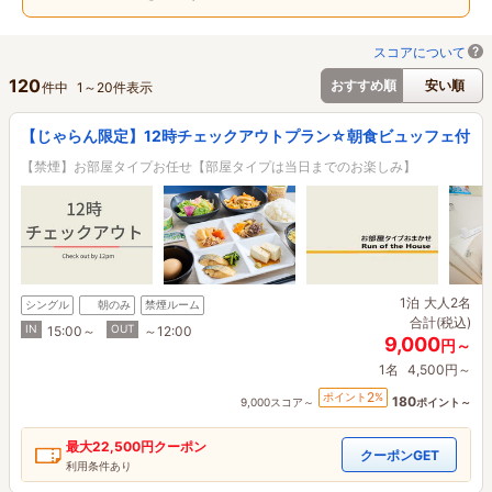
スコアについて
120
おすすめ順
安い順
件中
1
～
20
件表示
【じゃらん限定】12時チェックアウトプラン☆朝食ビュッフェ付
【禁煙】お部屋タイプお任せ【部屋タイプは当日までのお楽しみ】
1泊
大人2名
シングル
朝のみ
禁煙ルーム
合計(税込)
IN
OUT
15:00～
～12:00
9,000
円～
1名
4,500円～
2
ポイント
%
180
9,000スコア～
ポイント～
最大
22,500円
クーポン
クーポンGET
利用条件あり