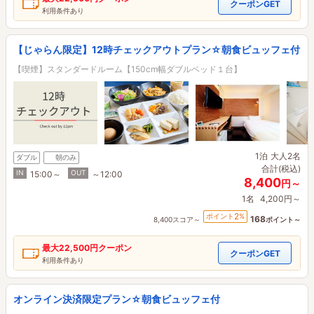
クーポンGET
利用条件あり
【じゃらん限定】12時チェックアウトプラン☆朝食ビュッフェ付
【喫煙】スタンダードルーム【150cm幅ダブルベッド１台】
1泊
大人2名
ダブル
朝のみ
合計(税込)
IN
OUT
15:00～
～12:00
8,400
円～
1名
4,200円～
2
ポイント
%
168
8,400スコア～
ポイント～
最大
22,500円
クーポン
クーポンGET
利用条件あり
オンライン決済限定プラン☆朝食ビュッフェ付