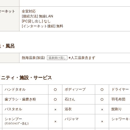
ターネット
全室対応
[接続方法] 無線LAN
[PC貸し出し] なし
[インターネット接続] 無料
泉・風呂
熱海温泉(加温)
※人工温泉含まず
温泉掛け流し
メニティ・施設・サービス
ハンドタオル
ボディソープ
ドライヤー
○
○
歯ブラシ・歯磨き粉
石けん
羽毛布団
○
○
バスタオル
浴衣
髭剃り
×
×
シャンプー
パジャマ
シャワーキ
×
×
(ﾘﾝｽｲﾝｼｬﾝﾌﾟｰ含む)