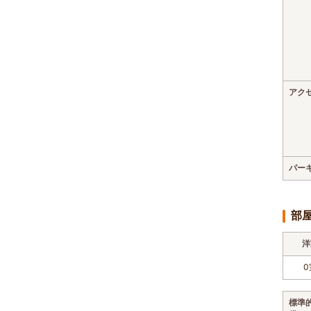
アク
パー
部
洋
0
標準