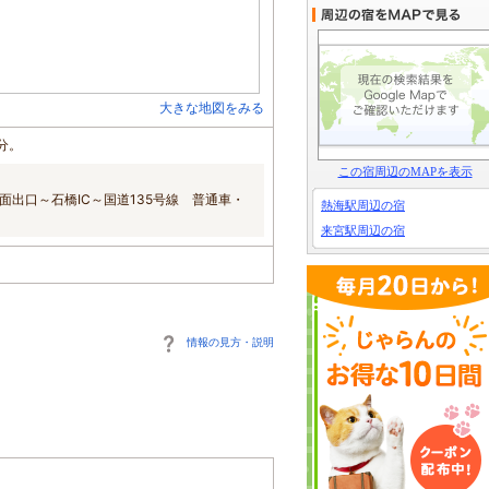
大きな地図をみる
分。
この宿周辺のMAPを表示
面出口～石橋IC～国道135号線 普通車・
熱海駅周辺の宿
来宮駅周辺の宿
情報の見方・説明