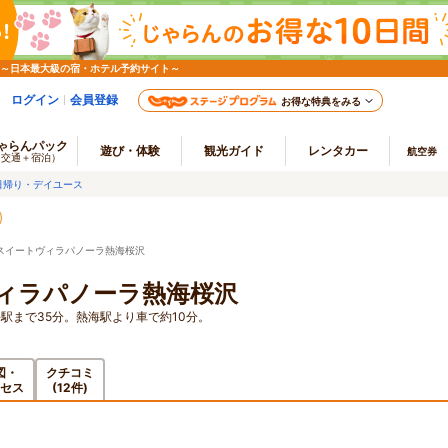
 ～日本最大級の宿・ホテル予約サイト～
ログイン
会員登録
お得な特典をみる
ゃらんパック
遊び・体験
観光ガイド
レンタカー
航空券
（交通＋宿泊）
日帰り・デイユース
スイートヴィラパノーラ熱海桜沢
ィラパノーラ熱海桜沢
駅まで35分。熱海駅より車で約10分。
図・
クチコミ
セス
(12件)