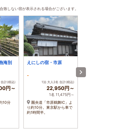
に合致しない宿が表示される場合がございます。
熱海別
えにしの宿・市原
あざみ庵熱海
-
-
 合計(税込)
1泊 大人2名 合計(税込)
1泊 大人2名 合計(税込)
500円～
22,950円～
33,086円～
1名 11,475円～
1名 16,543円～
約10分
圏央道「市原鶴舞IC」よ
熱海駅から車で約10分
り約10分。東京駅から車で
約1時間半。