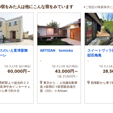
の宿をみた人は他にこんな宿をみています
※ご指定の検索条件
スのいえ富津新舞
ARTISAN tomioka
スイートヴィラ
ーレ
邸双梅庵
-
-
1泊 大人2名 合計(税込)
1泊 大人2名 合計(税込)
1泊 大人2名
60,000円～
43,000円～
28,
1名 21,500円～
貫町駅より徒歩約２２
東京から ：上信越自動車
熱海駅から車で
／ 富津中央インターチェ
道→富岡IC→富岡製糸場方
から車で約６分
面（3分）→ Artisan