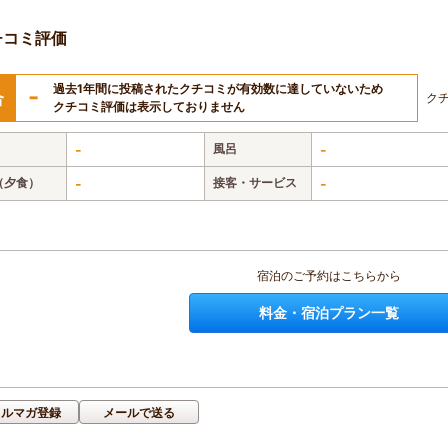
チコミ評価
過去1年間に投稿されたクチコミが有効数に達していないため
-
合
ク
クチコミ評価は表示しておりません
-
風呂
-
（夕食）
-
接客・サービス
-
宿泊のご予約はこちらから
料金・宿泊プラン一覧
メルマガ登録
メールで送る