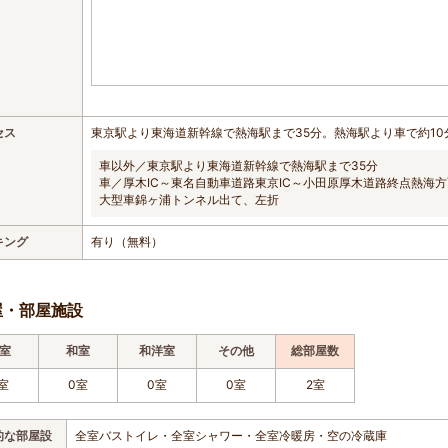
セス
東京駅より東海道新幹線で熱海駅まで35分。熱海駅より車で約10
車以外／東京駅より東海道新幹線で熱海駅まで35分
車／厚木IC～東名自動車道路東京IC～小田原厚木道路終点熱海方
大型車錦ヶ浦トンネル出て、左折
キング
有り（無料）
屋・部屋施設
室
和室
和洋室
その他
総部屋数
室
0室
0室
0室
2室
的な部屋設
全室バストイレ・全室シャワー・全室冷暖房・空の冷蔵庫