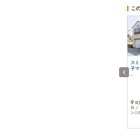
こ
ＥＡＳＴ ＬＯＧ Ｈ
pleasant stay
スミ
ＯＵＳＥ 藏
子マ
-
-
-
)
1泊 大人2名 合計(税込)
1泊 大人2名 合計(税込)
～
21,000円～
22,000円～
1名 10,500円～
1名 11,000円～
館山道富浦ICからR１２
GoogleMAPにて
佐
７号線・県道２９６号線・
Pleasant stay と入力くだ
分 
時
県道88号線 車で約１５分
さい 最寄り駅：東浪見
ンジ
程度
駅 タクシーの利用：上総
一ノ宮駅