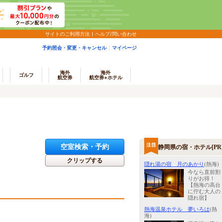
サイトのご利用方法
ヘルプ/問い合わせ
予約照会・変更・キャンセル
マイページ
海外
海外
ゴルフ
航空券
航空券+ホテル
空室検索・予約
静岡県の宿・ホテル[PR
クリップする
隠れ湯の宿 月のあかり
(熱海)
今なら直前割
りがお得！
【熱海の高台
に佇む大人の
隠れ宿】
熱海温泉ホテル 夢いろは
(熱
海)