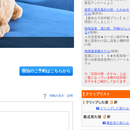
客室アンケートより
絶景と露天風呂の宿 たかみホ
テル
(東伊豆)
【夏休み子供半額プラン】をご
用意いたしました！
熱海温泉 湯の宿 平鶴(ひら
る)
(熱海)
４月空室有★クーポン発行中★
海と源泉かけ流し温泉と磯料理
3
/
5
プライベート温泉
の宿
熱海後楽園ホテル
(熱海)
部屋口コミ４．８★全客室海一
望☆自家源泉使用のリゾートホ
テル
宿泊のご予約はこちらから
※「注目の宿・ホテル」とは、
ご覧になっている県の注目宿・
ホテルをご紹介しております。
クリップリスト
情報の見方・説明
0
クリップした宿とは
0
最近見た宿とは