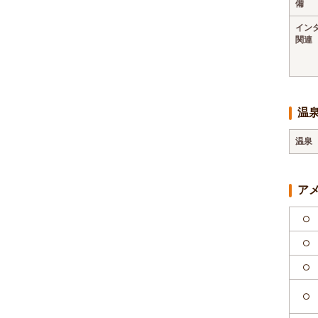
備
イン
関連
温
温泉
ア
○
○
○
○