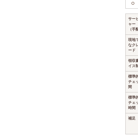
○
サー
ャー
（手
現地
なク
ード
領収
イス
標準
チェ
間
標準
チェ
時間
補足