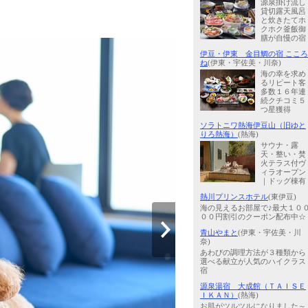
源泉掛け流し
貸切露天風呂
と炊きたてホ
クホク釜飯御
膳が自慢の宿
伊豆・伊東 金目鯛の宿 こころ
ね
(伊東・宇佐美・川奈)
海の幸を求め
るリピート客
多数１６年連
続クチコミ５
つ星獲得
ソラトニワ熱海伊豆山（旧ゆと
りろ熱海）
(熱海)
サウナ・露
天・整い・焚
火テラス付ヴ
ィラオープン
｜ドッグ棟有
熱川プリンスホテル
(東伊豆)
海の見えるお部屋で♪最大１０
００円割引のクーポン配布中☆
青山やまと
(伊東・宇佐美・川
奈)
あわびの調理方法が３種類から
選べる献立が人気のハイクラス
宿
源泉湯宿 大成館（ＴＡＩＳＥ
ＩＫＡＮ）
(熱海)
お肌がツルツルになりました～