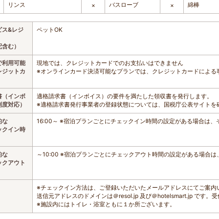
リンス
バスローブ
綿棒
×
×
ビス&レジ
ペットOK
配含む）
で利用可能
現地では、クレジットカードでのお支払いはできません
レジットカ
※オンラインカード決済可能なプランでは、クレジットカードによる
書（インボ
適格請求書（インボイス）の要件を満たした領収書を発行します。
制度対応）
※適格請求書発行事業者の登録状態については、国税庁公表サイトを
的な
16:00～ ※宿泊プランごとにチェックイン時間の設定がある場合は
ックイン時
的な
～10:00 ※宿泊プランごとにチェックアウト時間の設定がある場合
ックアウト
※チェックイン方法は、ご登録いただいたメールアドレスにてご案内
送信元アドレスのドメインは＠resol.jp 及び＠hotelsmart.jp 
※施設内にはトイレ・浴室ともに１か所ございます。