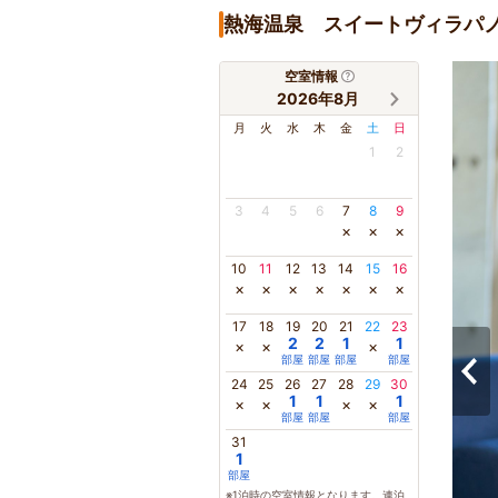
熱海温泉 スイートヴィラパ
空室情報
2026年8月
月
火
水
木
金
土
日
1
2
3
4
5
6
7
8
9
×
×
×
10
11
12
13
14
15
16
×
×
×
×
×
×
×
17
18
19
20
21
22
23
2
2
1
1
×
×
×
部屋
部屋
部屋
部屋
24
25
26
27
28
29
30
1
1
1
×
×
×
×
部屋
部屋
部屋
31
1
部屋
※1泊時の空室情報となります。連泊