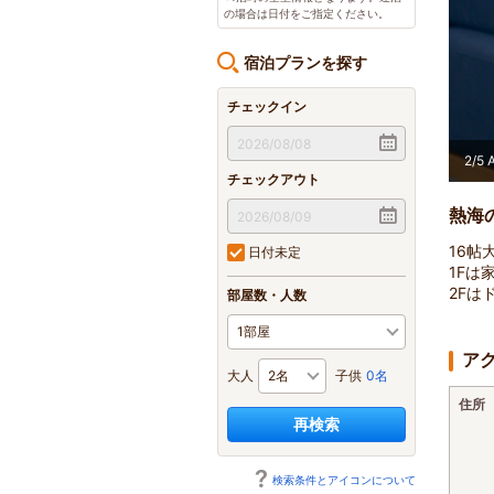
の場合は日付をご指定ください。
宿泊プランを探す
チェックイン
2
/
5
チェックアウト
熱海
16帖
日付未定
1Fは
2Fは
部屋数・人数
ア
大人
子供
0名
住所
再検索
検索条件とアイコンについて