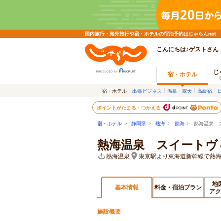
国内旅行・海外旅行や宿・ホテルの宿泊予約はじゃらんnet
こんにちは♪ゲストさん
じ
宿・ホテル
宿・ホテル
出張ビジネス
温泉・露天
高級宿
ポイントがたまる・つかえる
宿・ホテル
>
静岡県
>
熱海
>
熱海
> 熱海温泉 
熱海温泉 スイートヴ
熱海温泉
東京駅より東海道新幹線で熱海
地
基本情報
料金・宿泊プラン
アク
施設概要