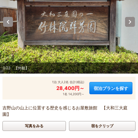
1/23
【外観】
1泊 大人2名 合計(税込)
28,400円～
宿泊プランを探す
1名 14,200円～
吉野山の山上に位置する歴史を感じるお屋敷旅館 【大和三大庭
園】
写真をみる
宿をクリップ