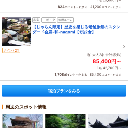
1名 20,600円～
824
41,200
ポイント～たまる
スコア～たまる
和室
朝・夕
禁煙ルーム
【じゃらん限定】歴史を感じる老舗旅館のスタン
ダード会席-和-nagomi【1泊2食】
2
ポイント
%
1泊 大人2名 合計(税込)
85,400円～
1名 42,700円～
1,708
85,400
ポイント～たまる
スコア～たまる
宿泊プランをみる
周辺のスポット情報