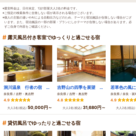
※最安料金は、日付未定、1泊1部屋大人2名の料金です。
※ご指定の検索条件に合致しない宿が表示される場合がございます。
※個人の主観の違いやAIによる自動出力などのため、テーマと宿泊施設が合致しない場合がござ
います。また、宿泊施設の一部の部屋・プランにしかテーマが合致しない場合があります。必
ずご自身で内容をご確認ください。
#
露天風呂付き客室でゆっくりと過ごせる宿
洞川温泉 行者の宿 角甚（Kadojin）
吉野山の四季を展望 料理自慢の宿 吉野荘 湯川屋
奈良県 / 吉野・奥吉野
奈良県 / 吉野・奥吉野
奈良県 / 奈良・
4.9
4.8
4.9
50,000円～
31,680円～
大人2名(税込)
大人2名(税込)
大人2名(税込
#
貸切風呂でゆったりと過ごせる宿