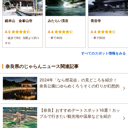
総本山 金峯山寺
みたらい渓谷
長谷寺
4.5
4.4
4.4
・徒歩で8分 当館より約１
・車で40分
・車で60分
キロ
すべてのスポット情報をみる
奈良県のじゃらんニュース関連記事
2024年「なら燈花会」の見どころを紹介！
奈良公園にゆらめくろうそくの灯りが幻想的
【奈良】おすすめデートスポット16選！カッ
プルで行きたい観光地や温泉などを紹介