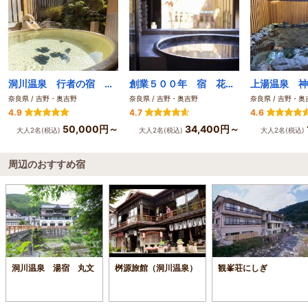
洞川温泉 行者の宿 角甚（Kadojin）
創業５００年 宿 花屋徳兵衛（洞川温泉）
上湯温泉 神
奈良県 / 吉野・奥吉野
奈良県 / 吉野・奥吉野
奈良県 / 吉野・奥
4.9
4.7
4.6
50,000円～
34,400円～
大人2名(税込)
大人2名(税込)
大人2名(税込)
周辺のおすすめ宿
洞川温泉 湯宿 丸文
桝源旅館（洞川温泉）
観峯荘にしぎ