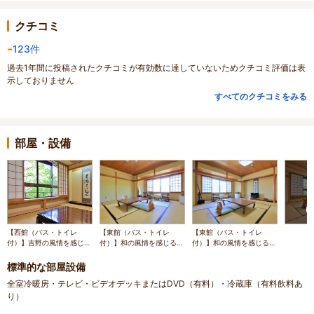
クチコミ
-
123件
過去1年間に投稿されたクチコミが有効数に達していないためクチコミ評価は表
示しておりません
すべてのクチコミをみる
部屋・設備
【西館（バス・トイレ
【東館（バス・トイレ
【東館（バス・トイレ
付）】吉野の風情を感じる
付）】和の風情を感じる客
付）】和の風情を感じる客
客室でお寛ぎください
室です
室です
標準的な部屋設備
全室冷暖房・テレビ・ビデオデッキまたはDVD（有料）・冷蔵庫（有料飲料あ
り）