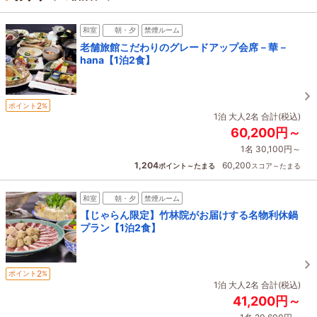
和室
朝・夕
禁煙ルーム
老舗旅館こだわりのグレードアップ会席－華－
hana【1泊2食】
2
ポイント
%
1泊 大人2名 合計(税込)
60,200円～
1名 30,100円～
1,204
60,200
ポイント～たまる
スコア～たまる
和室
朝・夕
禁煙ルーム
【じゃらん限定】竹林院がお届けする名物利休鍋
プラン【1泊2食】
2
ポイント
%
1泊 大人2名 合計(税込)
41,200円～