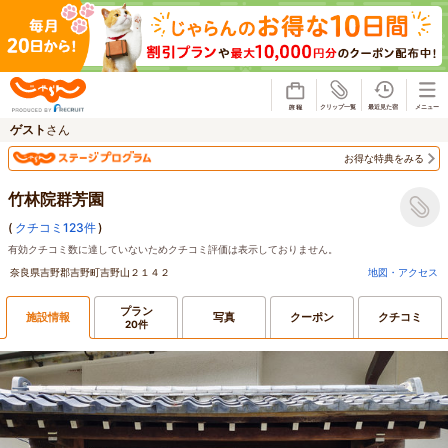
じゃらん
ゲスト
さん
お得な特典をみる
竹林院群芳園
(
クチコミ123件
)
有効クチコミ数に達していないためクチコミ評価は表示しておりません。
奈良県吉野郡吉野町吉野山２１４２
地図・アクセス
プラン
施設情報
写真
クーポン
クチコミ
20件