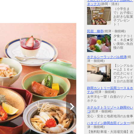
くれたけインプレミアム静岡ア
ネックス
(静岡・清水)
（小学生ま
で）お子様に
お好きな駄菓
子プレゼン
ト！
民宿 柳亭
(焼津・御前崎)
夕食クチコミ
４．８点★安
い美味い魚自
慢の宿
ホテルシーラックパル焼津
(焼
津・御前崎)
【シングルル
ーム】１６㎡
の広さにセミ
ダブルベッド
１台のお部屋
静岡カントリー浜岡コース＆ホ
テル
(焼津・御前崎)
太平洋を一望！白亜のリゾート
ホテル
ホテルテトラリゾート静岡やい
づ
(焼津・御前崎)
安心・安全と地産地消のお食事
ハタゴイン静岡吉田インター
(
津・御前崎)
【無料駐車場・大浴場完備】吉