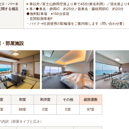
セス・パーキ
※ 車以外 ⁄ 富士山静岡空港より車で45分(東名利用）／清水港より
に関する補足
※ 車 ⁄ ◆東名：静岡IC 約25分／新東名：藤枝岡部IC 約20分
◆無料駐車場 ※150台収容
・玄関前身障者P
・バイク→社員使用の駐輪場をご案内致します（問い合わせ要）
屋・部屋施設
室
和室
和洋室
その他
総部屋数
9室
66室
0室
0室
97室
の内訳（部屋タイプと広さ）