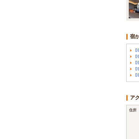
宿
【
【
【
【
【
ア
住所