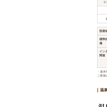
シ
部屋
標準
備
イン
関連
・基本
ご希望
温