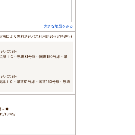
大きな地図をみる
津駅南口より無料送迎バス利用約8分(定時運行)
送迎バス8分
焼津ＩＣ～県道81号線～国道150号線～県
送迎バス8分
焼津ＩＣ～県道81号線～国道150号線～県道
発～◆
15/13:45/