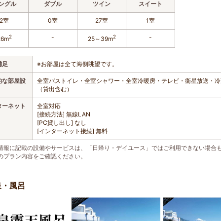
ングル
ダブル
ツイン
スイート
2室
0室
27室
1室
2
-
2
-
26m
25～39m
補足
※お部屋は全て海側眺望です。
的な部屋設
全室バストイレ・全室シャワー・全室冷暖房・テレビ・衛星放送・冷
（貸出含む）
ターネット
全室対応
[接続方法] 無線LAN
[PC貸し出し] なし
[インターネット接続] 無料
情報に記載の設備やサービスは、「日帰り・デイユース」ではご利用できない場合
のプラン内容をご確認ください。
泉・風呂