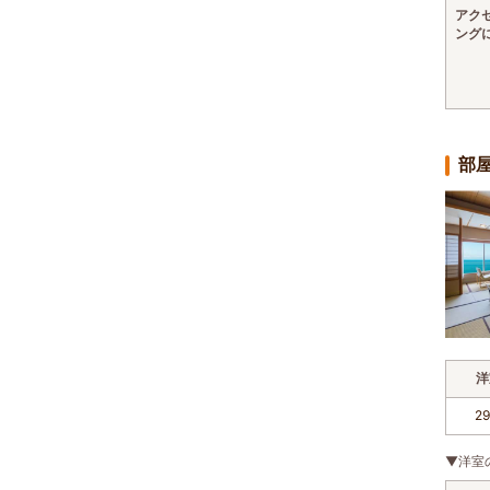
アク
ング
部
洋
2
▼洋室