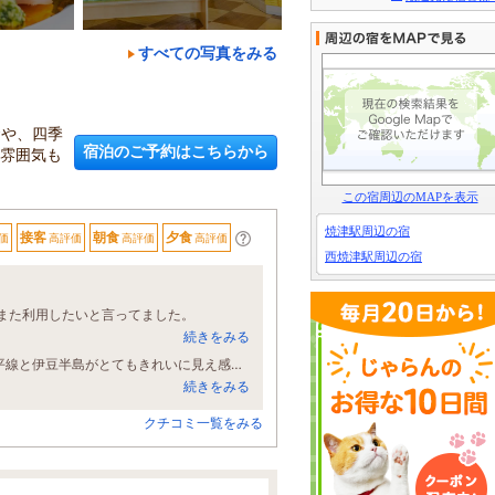
すべての写真をみる
食や、四季
宿泊のご予約はこちらから
の雰囲気も
この宿周辺のMAPを表示
焼津駅周辺の宿
接客
朝食
夕食
価
高評価
高評価
高評価
西焼津駅周辺の宿
また利用したいと言ってました。
続きをみる
今回は両親と自分の家族で、2部屋にわかれて宿泊しました。10階の最上階で水平線と伊豆半島がとてもきれいに見え感動でした。夕食の会席料理も魚介をふんだんに使ってあって、大満足でした。 もともと地元が焼津で、高齢の両親を連れて近場でゆっくりしたいという思いで宿泊しましたが、両親も喜んでくれて、本当に楽しいひとときでした。また別の機会に利用したいです。
続きをみる
クチコミ一覧をみる