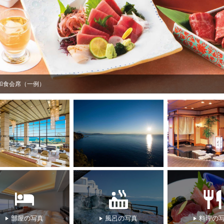
【和室12.5帖・44平米（定員4名）】
部屋の写真
風呂の写真
料理の