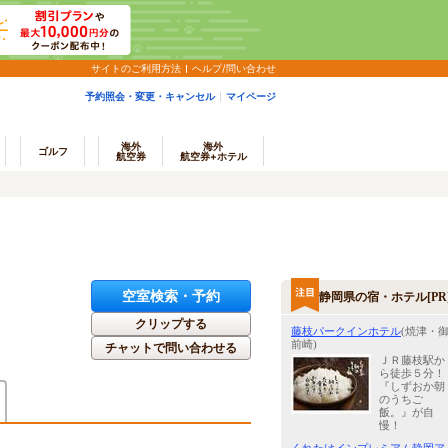
サイトのご利用方法
ヘルプ/問い合わせ
予約照会・変更・キャンセル
マイページ
海外
海外
ゴルフ
航空券
航空券+ホテル
空室検索・予約
静岡県の宿・ホテル[PR
クリップする
藤枝パークインホテル
(焼津・
前崎)
チャットで問い合わせる
ＪＲ藤枝駅か
ら徒歩５分！
『しずおか朝
のうちご
飯。』が自
慢！