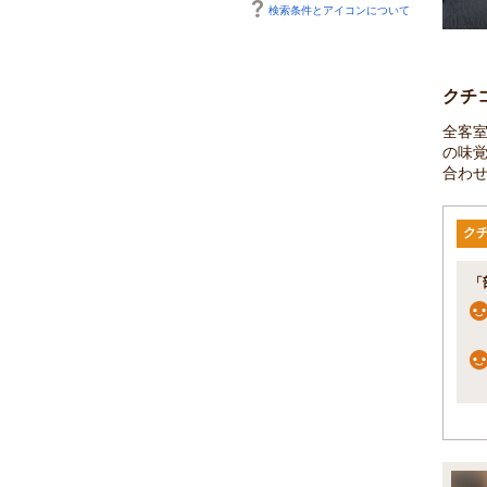
検索条件とアイコンについて
クチ
全客
の味覚
合わ
ク
「