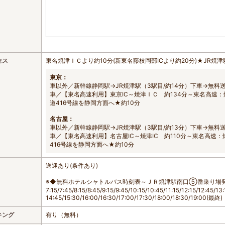
セス
東名焼津ＩＣより約10分(新東名藤枝岡部ICより約20分)★JR焼
東京：
車以外／新幹線静岡駅→JR焼津駅（3駅目/約14分）下車→無料
車／【東名高速利用】東京IC～焼津ＩＣ 約134分～東名高速：
道416号線を静岡方面へ★約10分
名古屋：
車以外／新幹線静岡駅→JR焼津駅（3駅目/約13分）下車→無料
車／【東名高速利用】名古屋IC～焼津IC 約110分～東名高速：
416号線を静岡方面へ★約10分
送迎あり(条件あり)
※◆無料ホテルシャトルバス時刻表～ＪＲ焼津駅南口⑤番乗り場
7:15/7:45/8:15/8:45/9:15/9:45/10:15/10:45/11:15/12:15/12:45/13:
14:45/15:30/16:00/16:30/17:00/17:30/18:00/18:30/19:00(最終)
キング
有り（無料）