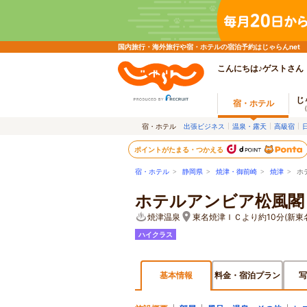
国内旅行・海外旅行や宿・ホテルの宿泊予約はじゃらんnet
こんにちは♪ゲストさん
じ
宿・ホテル
宿・ホテル
出張ビジネス
温泉・露天
高級宿
ポイントがたまる・つかえる
宿・ホテル
>
静岡県
>
焼津・御前崎
>
焼津
> ホ
ホテルアンビア松風閣
焼津温泉
東名焼津ＩＣより約10分(新東
ハイクラス
基本情報
料金・宿泊プラン
写