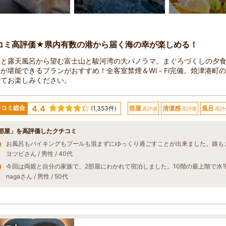
コミ高評価★県内有数の港から届く海の幸が楽しめる！
室と露天風呂から望む富士山と駿河湾の大パノラマ。まぐろづくしの夕
が堪能できるプランがおすすめ！全客室禁煙＆Wi－Fi完備。焼津港町
せてお楽しみください。
4.4
チコミ総合
(1,353件)
部屋
清潔感
風呂
高評価
高評価
高評
部屋」を高評価したクチコミ
お風呂もバイキングもプールも混まずにゆっくり過ごすことが出来ました。娘も
ヨツピさん / 男性 / 40代
nagaさん / 男性 / 50代