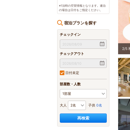
※1泊時の空室情報となります。連泊
の場合は日付をご指定ください。
宿泊プランを探す
チェックイン
3
/
5
チェックアウト
日付未定
部屋数・人数
大人
子供
0名
再検索