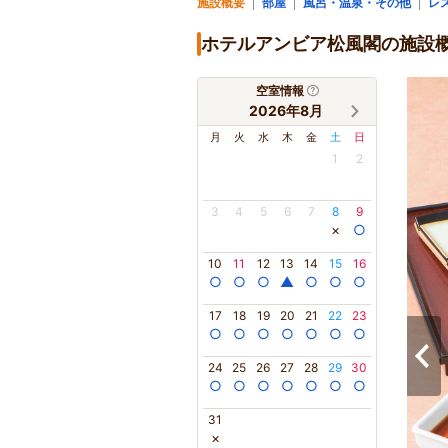
施設概要
部屋
風呂・温泉・その他
レ
ホテルアンビア松風閣の施設
空室情報
2026年8月
月
火
水
木
金
土
日
1
2
3
4
5
6
7
8
9
×
○
10
11
12
13
14
15
16
○
○
○
▲
○
○
○
17
18
19
20
21
22
23
○
○
○
○
○
○
○
24
25
26
27
28
29
30
○
○
○
○
○
○
○
31
×