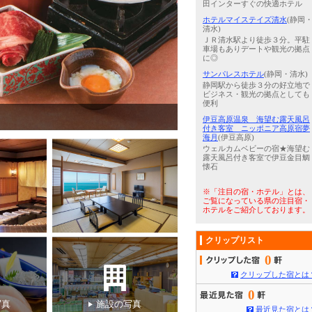
田インターすぐの快適ホテル
ホテルマイステイズ清水
(静岡
清水)
ＪＲ清水駅より徒歩３分。平駐
車場もありデートや観光の拠点
に◎
サンパレスホテル
(静岡・清水)
静岡駅から徒歩３分の好立地で
ビジネス・観光の拠点としても
便利
4
/
5
【お造り（一例）】
伊豆高原温泉 海望む露天風呂
付き客室 ニッポニア高原宿夢
海月
(伊豆高原)
ウェルカムベビーの宿★海望む
露天風呂付き客室で伊豆金目鯛
懐石
※「注目の宿・ホテル」とは、
ご覧になっている県の注目宿・
ホテルをご紹介しております。
クリップリスト
0
クリップした宿とは
0
写真
施設の写真
最近見た宿とは