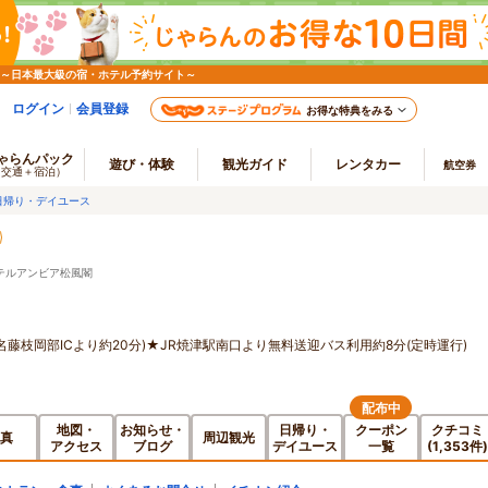
 ～日本最大級の宿・ホテル予約サイト～
ログイン
会員登録
お得な特典をみる
ゃらんパック
遊び・体験
観光ガイド
レンタカー
航空券
（交通＋宿泊）
日帰り・デイユース
テルアンビア松風閣
名藤枝岡部ICより約20分)★JR焼津駅南口より無料送迎バス利用約8分(定時運行)
配布中
地図・
お知らせ・
日帰り・
クーポン
クチコミ
真
周辺観光
アクセス
ブログ
デイユース
一覧
(1,353件)