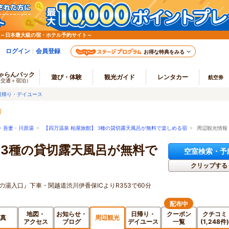
 ～日本最大級の宿・ホテル予約サイト～
ログイン
会員登録
お得な特典をみる
ゃらんパック
遊び・体験
観光ガイド
レンタカー
航空券
（交通＋宿泊）
日帰り・デイユース
・吾妻・川原湯
>
【四万温泉 柏屋旅館】 3種の貸切露天風呂が無料で楽しめる宿
> 周辺観光情報
 3種の貸切露天風呂が無料で
空室検索・予
クリップする
湯入口』下車・関越道渋川伊香保ICよりR353で60分
配布中
地図・
お知らせ・
日帰り・
クーポン
クチコミ
真
周辺観光
アクセス
ブログ
デイユース
一覧
(1,248件)