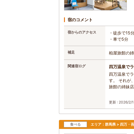
宿のコメント
宿からのアクセス
・徒歩で15
・車で5分
補足
柏屋旅館の姉
関連宿ログ
四万温泉でラ
四万温泉でラ
す。 それが
旅館の姉妹店
更新 : 2026/2/1
食べる
エリア：
群馬県 > 四万・