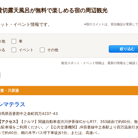
の貸切露天風呂が無料で楽しめる宿の周辺観光
ポット・イベント情報です。
※宿のコメントは、宿泊施設が更新し
ス他
車
絞り込む
べる
イベント
その他
観光スポット・イベント情報は、最新の情報をご確認
吾妻・川原湯
シマテラス
群馬県吾妻郡中之条町四万4237-43
【アクセス】
【クルマ】関越自動車道渋川伊香保ICからR17、353経由で約60分。
共駐車場をご利用ください。／【公共交通機関】JR吾妻線中之条駅より四万温泉行
スで約40分、桐の木平バス停下車徒歩1分。または、高速バ…