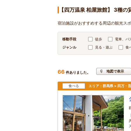
【四万温泉 柏屋旅館】 3種
宿泊施設がおすすめする周辺の観光ス
移動手段
徒歩
電車、バ
ジャンル
見る・遊ぶ
食
66
地図で表示
件ありました。
食べる
エリア：
群馬県 > 四万・