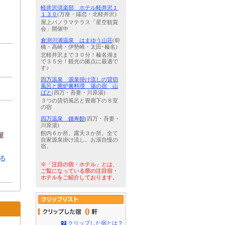
軽井沢倶楽部 ホテル軽井沢１
１３０
(万座・嬬恋・北軽井沢)
屋上パノラマテラス「星空観賞
会」開催中
倉渕川浦温泉 はまゆう山荘
(前
橋・高崎・伊勢崎・太田･榛名)
北軽井沢まで３０分！榛名湖ま
で３５分！観光の拠点に最適で
す♪
四万温泉 源泉掛け流しの貸切
風呂と囲炉裏料理 湯の宿 山
ばと
(四万・吾妻・川原湯)
３つの貸切風呂と畳廊下の８室
の宿
四万温泉 鍾寿館
(四万・吾妻・
川原湯)
館内６か所。露天３か所。全て
屋
自家源泉掛け流し。お湯自慢の
宿。
る
※「注目の宿・ホテル」とは、
ご覧になっている県の注目宿・
ホテルをご紹介しております。
0
クリップした宿とは？