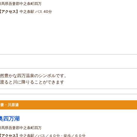
群馬県吾妻郡中之条町四万
【アクセス】
中之条駅 バス 40分
然豊かな四万温泉のシンボルです。
渡ると川に降りることができます
吾妻・川原湯
奥四万湖
群馬県吾妻郡中之条町四万
【アクセス】
中之条駅／バス／４０分・徒歩／６０分