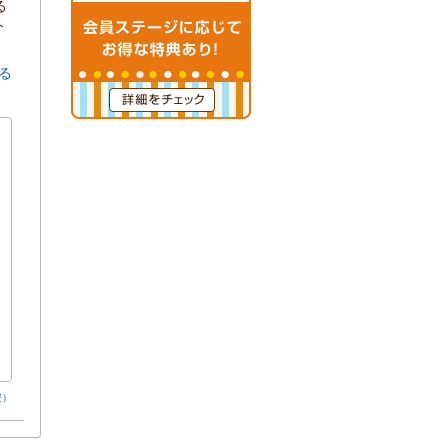
る
介
る
安）