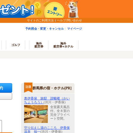
サイトのご利用方法
ヘルプ/問い合わせ
予約照会・変更・キャンセル
マイページ
海外
海外
ゴルフ
航空券
航空券+ホテル
約
群馬県の宿・ホテル[PR]
奥伊香保 旅邸 諧暢楼（かい
ちょうろう）
(渋川・伊香保)
全室露天風呂
付。全８室の
完全プライベ
ート空間。
守り伝えし湯のこころ 伊香保
温泉 福一
(渋川・伊香保)