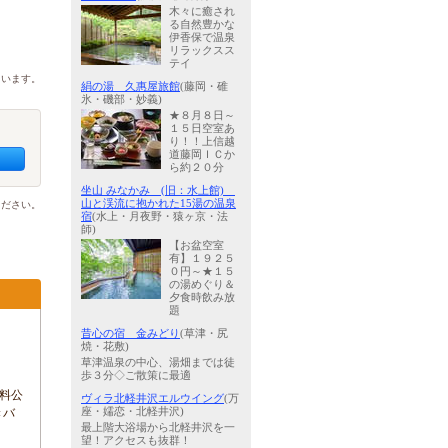
木々に癒され
る自然豊かな
伊香保で温泉
リラックスス
テイ
ています。
絹の湯 久惠屋旅館
(藤岡・碓
氷・磯部・妙義)
★８月８日～
１５日空室あ
り！！上信越
道藤岡ＩＣか
ら約２０分
坐山 みなかみ (旧：水上館)
山と渓流に抱かれた15湯の温泉
ください。
宿
(水上・月夜野・猿ヶ京・法
師)
【お盆空室
有】１９２５
０円～★１５
の湯めぐり＆
夕食時飲み放
題
昔心の宿 金みどり
(草津・尻
焼・花敷)
草津温泉の中心、湯畑までは徒
歩３分◇ご散策に最適
無料公
ヴィラ北軽井沢エルウイング
(万
きバ
座・嬬恋・北軽井沢)
最上階大浴場から北軽井沢を一
望！アクセスも抜群！