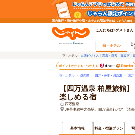
国内旅行・海外旅行や宿・ホテルの宿泊予約はじゃらんnet
こんにちは♪ゲストさん
じ
宿・ホテル
宿・ホテル
出張ビジネス
温泉・露天
高級宿
ポイントがたまる・つかえる
宿・ホテル
>
群馬県
>
四万・吾妻・川原湯
>
四万
【四万温泉 柏屋旅館】
楽しめる宿
四万温泉
JR吾妻線中之条駅、四万温泉行バス『清流の
基本情報
料金・宿泊プラン
写