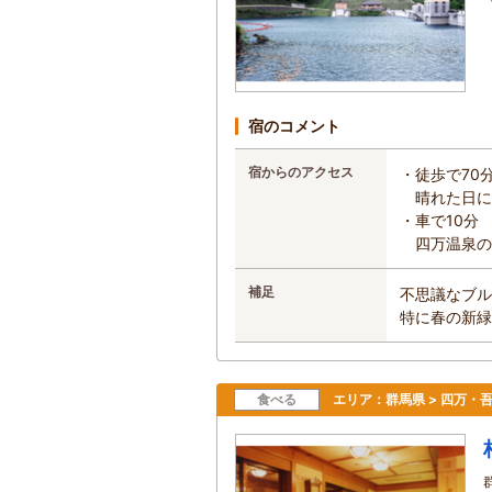
宿のコメント
宿からのアクセス
・徒歩で70
晴れた日に
・車で10分
四万温泉の
補足
不思議なブル
特に春の新緑
食べる
エリア：
群馬県 > 四万・