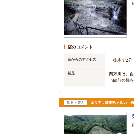
宿のコメント
宿からのアクセス
・徒歩で2分
補足
四万川は、自
当館前の橋を
見る・遊ぶ
エリア：
群馬県 > 四万・