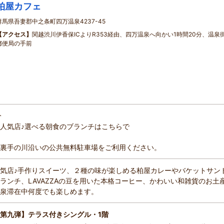
柏屋カフェ
群馬県吾妻郡中之条町四万温泉4237-45
【アクセス】
関越渋川伊香保ICよりR353経由、四万温泉へ向かい1時間20分、温泉
郵便局の手前
分
人気店♪選べる朝食のブランチはこちらで
裏手の川沿いの公共無料駐車場をご利用ください。
気店♪手作りスイーツ、２種の味が楽しめる柏屋カレーやバケットサン
ランチ、LAVAZZAの豆を用いた本格コーヒー、かわいい和雑貨のお土
泉滞在中何度でも楽しめます。
第九弾】テラス付きシングル・1階