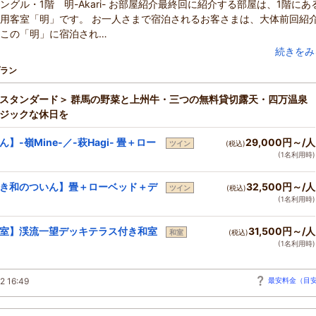
ングル・1階 明-Akari- お部屋紹介最終回に紹介する部屋は、1階にあ
用客室「明」です。 お一人さまで宿泊されるお客さまは、大体前回紹
この「明」に宿泊され…
続きをみ
ラン
スタンダード＞ 群馬の野菜と上州牛・三つの無料貸切露天・四万温泉
ジックな休日を
】-嶺Mine-／-萩Hagi- 畳＋ロー
29,000円～/人
ツイン
(税込)
(1名利用時)
き和のついん】畳＋ローベッド＋デ
32,500円～/人
ツイン
(税込)
(1名利用時)
室】渓流一望デッキテラス付き和室
31,500円～/人
和室
(税込)
(1名利用時)
2 16:49
最安料金（目