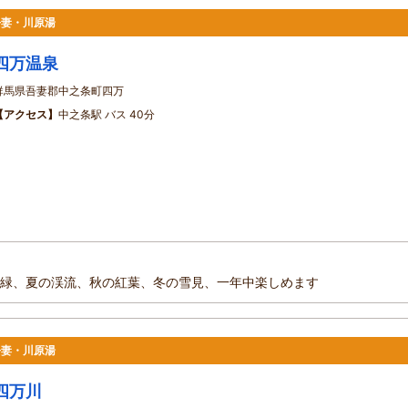
吾妻・川原湯
四万温泉
群馬県吾妻郡中之条町四万
【アクセス】
中之条駅 バス 40分
緑、夏の渓流、秋の紅葉、冬の雪見、一年中楽しめます
吾妻・川原湯
四万川