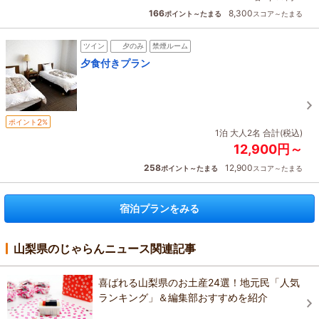
166
8,300
ポイント～たまる
スコア～たまる
ツイン
夕のみ
禁煙ルーム
夕食付きプラン
2
ポイント
%
1泊 大人2名 合計(税込)
12,900円～
258
12,900
ポイント～たまる
スコア～たまる
宿泊プランをみる
山梨県のじゃらんニュース関連記事
喜ばれる山梨県のお土産24選！地元民「人気
ランキング」＆編集部おすすめを紹介