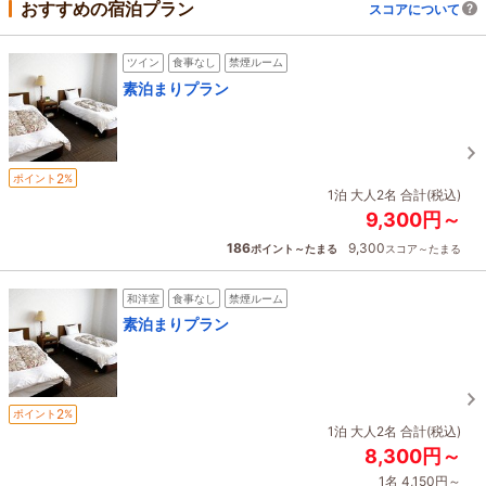
おすすめの宿泊プラン
スコアについて
ツイン
食事なし
禁煙ルーム
素泊まりプラン
2
ポイント
%
1泊 大人2名 合計(税込)
9,300円～
186
9,300
ポイント～たまる
スコア～たまる
和洋室
食事なし
禁煙ルーム
素泊まりプラン
2
ポイント
%
1泊 大人2名 合計(税込)
8,300円～
1名 4,150円～