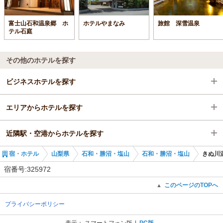
富士山石和温泉郷 ホ
ホテルやまなみ
旅館 深雪温泉
テル石庭
その他のホテルを探す
ビジネスホテルを探す
エリアからホテルを探す
山梨県
近隣駅・空港からホテルを探す
石和・勝沼・塩山
山梨県
宿・ホテル
山梨県
石和・勝沼・塩山
石和・勝沼・塩山
きぬ川
春日居町駅
石和・勝沼・塩山
春日居町駅
宿番号:325972
春日居町駅
石和温泉駅
このページのTOPへ
▲
プライバシーポリシー
山梨市駅
表示：
スマートフォン版
PC版