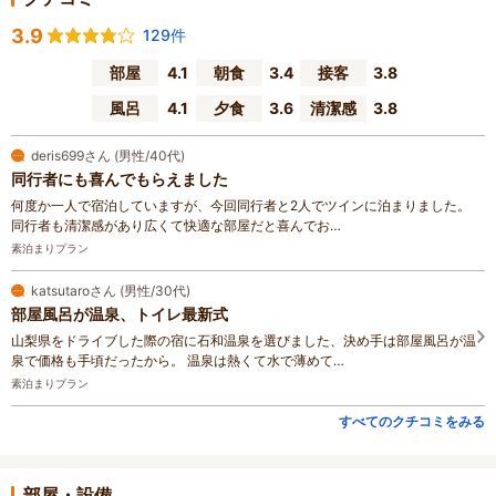
3.9
129件
部屋
4.1
朝食
3.4
接客
3.8
風呂
4.1
夕食
3.6
清潔感
3.8
deris699さん (男性/40代)
同行者にも喜んでもらえました
何度か一人で宿泊していますが、今回同行者と2人でツインに泊まりました。
同行者も清潔感があり広くて快適な部屋だと喜んでお…
素泊まりプラン
katsutaroさん (男性/30代)
部屋風呂が温泉、トイレ最新式
山梨県をドライブした際の宿に石和温泉を選びました、決め手は部屋風呂が温
泉で価格も手頃だったから。 温泉は熱くて水で薄めて…
素泊まりプラン
すべてのクチコミをみる
部屋・設備