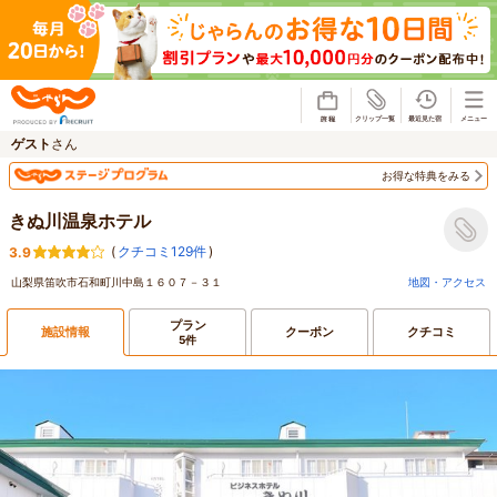
じゃらん
ゲスト
さん
お得な特典をみる
きぬ川温泉ホテル
(
クチコミ129件
)
3.9
山梨県笛吹市石和町川中島１６０７－３１
地図・アクセス
プラン
施設情報
クーポン
クチコミ
5件