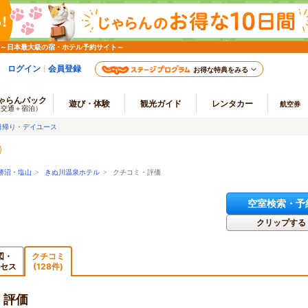
 ～日本最大級の宿・ホテル予約サイト～
ログイン
会員登録
お得な特典をみる
ゃらんパック
遊び・体験
観光ガイド
レンタカー
航空券
（交通＋宿泊）
日帰り・デイユース
勝沼・塩山
>
きぬ川温泉ホテル
> クチコミ・評価
空室検索・予
クリップする
図・
クチコミ
セス
(128件)
・評価