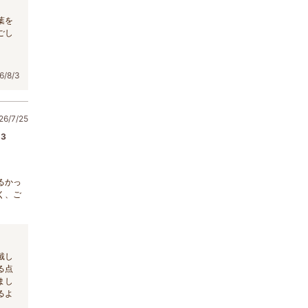
葉を
ごし
/8/3
6/7/25
3
るかっ
く、ご
戴し
る点
まし
るよ