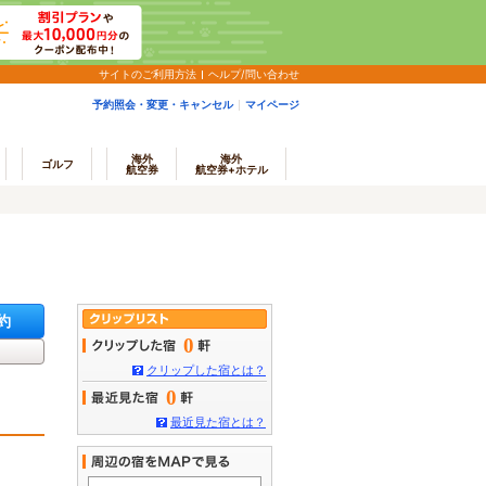
サイトのご利用方法
ヘルプ/問い合わせ
予約照会・変更・キャンセル
マイページ
海外
海外
ゴルフ
航空券
航空券+ホテル
約
0
クリップした宿とは？
0
最近見た宿とは？