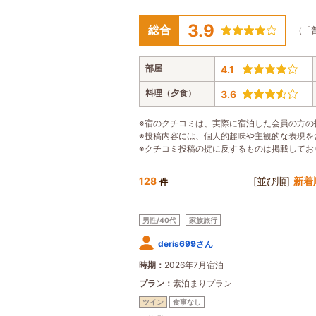
3.9
総合
（「
部屋
4.1
料理（夕食）
3.6
※宿のクチコミは、実際に宿泊した会員の方の
※投稿内容には、個人的趣味や主観的な表現を
※クチコミ投稿の掟に反するものは掲載してお
128
[並び順]
新着
件
男性/40代
家族旅行
deris699さん
時期
2026年7月宿泊
プラン
素泊まりプラン
ツイン
食事なし