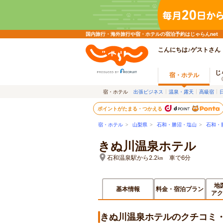
国内旅行・海外旅行や宿・ホテルの宿泊予約はじゃらんnet
こんにちは♪ゲストさん
じ
宿・ホテル
宿・ホテル
出張ビジネス
温泉・露天
高級宿
ポイントがたまる・つかえる
宿・ホテル
>
山梨県
>
石和・勝沼・塩山
>
石和・
きぬ川温泉ホテル
石和温泉駅から2.2㎞ 車で6分
地
基本情報
料金・宿泊プラン
アク
きぬ川温泉ホテルのクチコミ