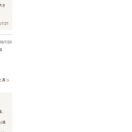
大き
7/21
/7/20
3
と真っ
葉、
お過