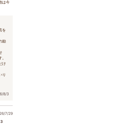
他は今
店を
の励
せ
す。
だけ
いり
/8/3
6/7/29
3