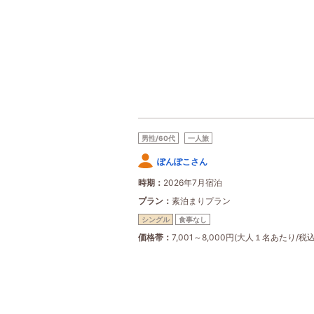
男性/60代
一人旅
ぽんぽこさん
時期
2026年7月宿泊
プラン
素泊まりプラン
シングル
食事なし
価格帯
7,001～8,000円(大人１名あたり/税込