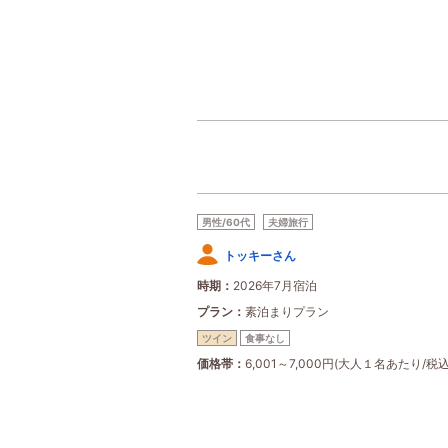
男性/60代
夫婦旅行
トッキーさん
時期
2026年7月宿泊
プラン
素泊まりプラン
ツイン
食事なし
価格帯
6,001～7,000円(大人１名あたり/税込