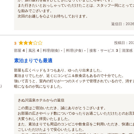
また行きたいとおっしゃっていただけたことは、スタッフ一同にとって
な励みでございます。
次回のお越しを心よりお待ちしております。
返信日：2026/
投稿日：2026
3
部屋
4
風呂
4
料理(朝食)
-
料理(夕食)
-
接客・サービス
3
清潔感
素泊まりでも最適
部屋も広くベッドも３つもあり、ゆったり出来ました。
素泊まりでしたが、近くにコンビニ＆飲食店もあるので十分でした。
強いて言うと、室内の灯りが一つのスイッチで管理されているので、消す
)
暗になるのが気になりました。
きぬ川温泉ホテルからの返信
この度はご宿泊いただき、誠にありがとうございます。
お部屋の広さやベッド数についてゆったりお過ごしいただけたとのお言
大変うれしく拝見いたしました。
また、素泊まりでも周辺のコンビニや飲食店をご利用いただき、快適に
ごしいただけたようで安心いたしました。