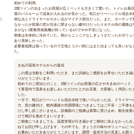
初めての利用。
2階ツインの泊まったお部屋が広くベッドも大きくて驚いた。トイレお風
屋のバスルームで温泉が入れるのが良かった。蛇口がツーハンドル混合水
)
倒な点とドライヤーが小さい点がマイナス部分だった。また、カーテンで
なかったが部屋の窓が完全に閉まらない建付けだったりホテル内の通路は
きかない(業務用扇風機が回っている)のでやや不安になった。
朝食は全体的に冷めていた。朝からニンニクなしぎょうざだったがボリュ
あり美味しかった。
必要最低限は揃っているので立地とコスパ的にはまた泊まっても良いかな
た。
きぬ川温泉ホテルからの返信
この度は当館をご利用いただき、また詳細なご感想をお寄せいただき誠
りがとうございます。
初めてのご宿泊とのこと、2階ツインのお部屋の広さや大きめのベッド
て客室内で温泉をお楽しみいただけたとのお言葉、大変嬉しく拝読いた
した。
一方で、蛇口がツーハンドル混合水栓で使いづらかった点、ドライヤー
力、窓の建付け、館内通路の空調環境につきましてはご不安・ご不便を
けし申し訳ございません。設備面のご指摘は真摯に受け止め、順次改善
けて検討を進めてまいります。
ご朝食につきましても、温度管理が行き届かずご期待に添えなかった点
ねてお詫び申し上げます。その中でも、ぎょうざの味やボリュームにつ
お褒めいただきありがとうございます。調理・提供方法の見直しを図り