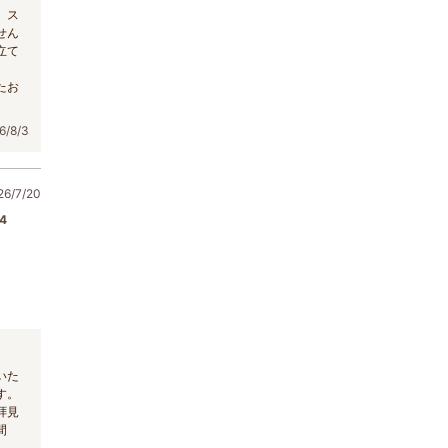
、ス
せん
立て
たお
/8/3
/7/20
4
いた
す。
拝見
間