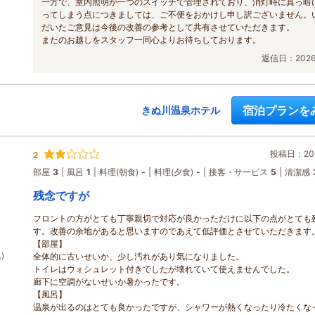
一方で、室内照明が一つのスイッチで管理されており、消灯時に真っ暗
ってしまう点につきましては、ご不便をおかけし申し訳ございません。
だいたご意見は今後の改善の参考として共有させていただきます。
またのお越しをスタッフ一同心よりお待ちしております。
返信日：2026/
宿泊プランを
きぬ川温泉ホテル
投稿日：202
2
部屋
3
風呂
1
料理(朝食)
-
料理(夕食)
-
接客・サービス
5
清潔感
残念ですが
フロントの方がとても丁寧親切で対応が良かっただけに以下の点がとても
す。改善の余地があると思いますのであえて低評価とさせていただきます
【部屋】
)
全体的に古いせいか、少し汚れがあり気になりました。
トイレはウォシュレット付きでしたが壊れていて使えませんでした。
廊下に空調がないせいか暑かったです。
【風呂】
温泉が出るのはとても良かったですが、シャワーが熱くなったり冷たくな