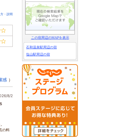
見方・説明
この宿周辺のMAPを表示
石和温泉駅周辺の宿
塩山駅周辺の宿
潔感
）
6/8/2
5
た。
店の料