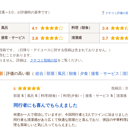
普通＝3.0」が評価時の基準です）
クチコミ評価の
風呂
料理（朝食）
4.1
3.4
接客・サービス
清潔感
3.8
3.7
投稿です。（日帰り・デイユースに対する投稿は含まれておりません。）
含むことがあります。
りません。詳細は、
クチコミ投稿の掟
をご覧ください。
順
評価の高い順
（
総合
部屋
風呂
朝食
夕食
接客・サービス
清
投稿日：202
5
部屋
5
風呂
5
料理(朝食)
-
料理(夕食)
-
接客・サービス
5
清潔感
同行者にも喜んでもらえました
何度か一人で宿泊していますが、今回同行者と2人でツインに泊まりまし
同行者も清潔感があり広くて快適な部屋だと喜んでおり、併設の中華料理
理も美味しいと気に入ってもらえました。