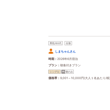
男性/60代
出張
しまちゃんさん
時期
2026年6月宿泊
プラン
朝食付きプラン
シングル
朝のみ
価格帯
9,001～10,000円(大人１名あたり/税