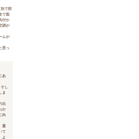
呂別で部
栓で面
気付か
空調が
ームが
と思っ
にあ
、そし
しま
の出
おか
に向
、重
いて
、よ