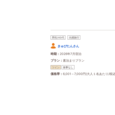
男性/40代
夫婦旅行
きゅぴたんさん
時期
2026年7月宿泊
プラン
素泊まりプラン
ツイン
食事なし
価格帯
6,001～7,000円(大人１名あたり/税込