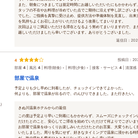
また、朝食につきましては規定時間にお越しいただいたにもかかわらず
タッフの不在やお料理が冷めていた点でご期待に沿えず申し訳ございま
でした。ご指摘を真摯に受け止め、提供方法や準備体制を見直し、出来
を気持ちよくお召し上がりいただけるよう改善してまいります。
次回はよりご満足いただける滞在となるよう努めてまいりますので、ま
越しいただけましたら幸いでございます。ありがとうございました。
返信日：2026
投稿日：2026
4
部屋
4
風呂
4
料理(朝食)
-
料理(夕食)
-
接客・サービス
4
清潔感
部屋で温泉
予定よりも少し早めに到着したが、チェックインできてよかった。
何よりも、部屋で温泉が出るので、のんびりできました。また行きたい。
)
きぬ川温泉ホテルからの返信
この度は予定より早いご到着にもかかわらず、スムーズにチェックイン
だけたとのこと、安心してご滞在を始めていただけて何よりでございま
お部屋で温泉をゆっくりお楽しみいただけたとのお言葉、大変うれしく
いたしました。周りを気にせず、好きなタイミングで温泉に浸かれる時
が、旅の疲れを癒すひとときになっていましたら幸いです。