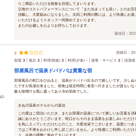
りご満足いただける朝食を目指してまいります。
立地やコストパフォーマンスについて「また泊まっても良い」とのお言
頂戴し、大変励みになりました。次回ご利用の際には、より快適にお過
いただけるようスタッフ一同努めてまいります。
またのお越しを心よりお待ちしております。
返信日：2026
投稿日：202
2
部屋
3
風呂
3
料理(朝食)
2
料理(夕食)
-
接客・サービス
2
清潔感
部屋風呂で温泉ドバドバは貴重な宿
部屋風呂の蛇口をひねると、温泉がドバドバ出るので嬉しいです。少しぬ
たですが長湯出来ました。朝食は規定時間に食堂へ行きましたが誰もいな
飯も味噌汁も既に盛ってあり冷め気味でした。
込)
きぬ川温泉ホテルからの返信
この度はご宿泊いただき、またお部屋の温泉について嬉しいお言葉を頂
誠にありがとうございます。蛇口からそのまま温泉をお楽しみいただけ
を気に入っていただけたとのこと、大変光栄でございます。温度につき
てはご不便をおかけし申し訳ございません。より快適にご利用いただけ
う、今後の調整に努めてまいります。