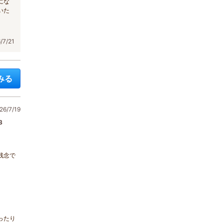
にな
いた
7/21
みる
6/7/19
3
残念で
。
ったり