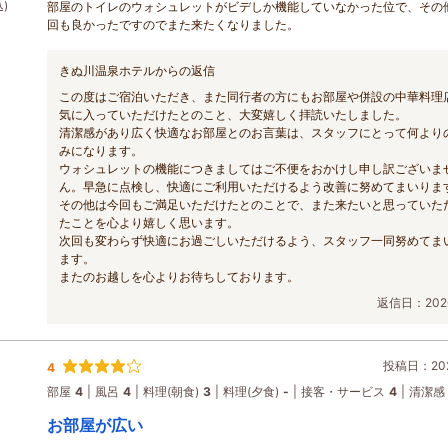
)
部屋のトイレのウォシュレットがビデしか機能していなかった位で、その
回も良かったですのでまた来たくなりました。
きぬ川温泉ホテルからの返信
この度はご宿泊いただき、また同行者の方にもお部屋や併設の中華料理
気に入っていただけたとのこと、大変嬉しく拝読いたしました。
清潔感があり広く快適なお部屋とのお言葉は、スタッフにとって何より
みになります。
ウォシュレットの機能につきましてはご不便をおかけし申し訳ございま
ん。早急に点検し、快適にご利用いただけるよう改善に努めてまいりま
その他は今回もご満足いただけたとのことで、また来たいと思っていた
たことを心より嬉しく思います。
次回も変わらず快適にお過ごしいただけるよう、スタッフ一同努めてま
ます。
またのお越しを心よりお待ちしております。
返信日：2026
投稿日：202
4
部屋
4
風呂
4
料理(朝食)
3
料理(夕食)
-
接客・サービス
4
清潔感
お部屋が広い