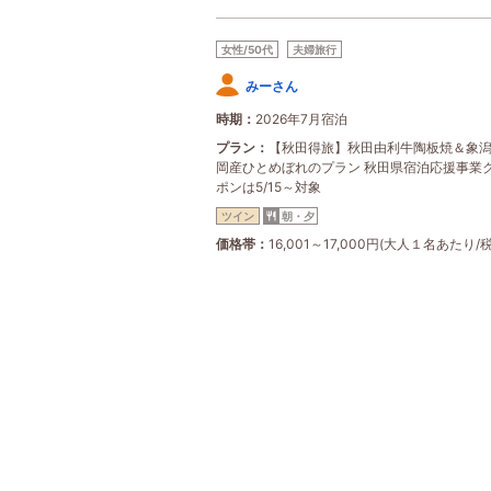
女性/50代
夫婦旅行
みーさん
時期
2026年7月宿泊
プラン
【秋田得旅】秋田由利牛陶板焼＆象
岡産ひとめぼれのプラン 秋田県宿泊応援事業
ポンは5/15～対象
ツイン
朝・夕
価格帯
16,001～17,000円(大人１名あたり/