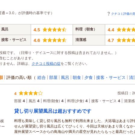
普通＝3.0」が評価時の基準です）
クチコミ評価の
風呂
料理（朝食）
4.5
4.4
接客・サービス
清潔感
4.6
4.7
投稿です。（日帰り・デイユースに対する投稿は含まれておりません。）
含むことがあります。
りません。詳細は、
クチコミ投稿の掟
をご覧ください。
順
評価の高い順
（
総合
部屋
風呂
朝食
夕食
接客・サービス
清
投稿日：202
4
部屋
4
風呂
4
料理(朝食)
4
料理(夕食)
4
接客・サービス
4
清潔感
貸し切り展望風呂は超おすすめです
料理も美味しく貸し切り風呂も無料で利用出来ました、大浴場はあまり評
潟横
せんが展望貸し切り風呂は広くてびっくり、今回は天候があまり良くなか
クー
屋外展望スペースからの鳥海山や満天の星空が見れたらもっと最高だった