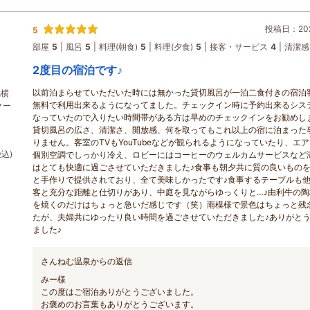
投稿日：202
5
部屋
5
風呂
5
料理(朝食)
5
料理(夕食)
5
接客・サービス
4
清潔感
2度目の宿泊です♪
以前泊まらせていただいた時には無かった貸切風呂が一泊二食付きの宿泊
潟横
無料で利用出来るようになってました。チェックイン時に予約出来るシス
クー
なっていたので入りたい時間帯がある方は早めのチェックインをお勧めし
貸切風呂の広さ、清潔さ、開放感、何を取ってもこれ以上の宿に泊まった
りません。客室のTVもYouTubeなどが観られるようになっていたり、エ
税込)
個別空調でしっかり冷え、ロビーにはコーヒーのウェルカムサービスなど
はとても快適に過ごさせていただきました♪食事も朝夕共に質の良いもの
と手作りで提供されており、全て美味しかったです♪食事するテーブルも
客と充分な距離と仕切りがあり、中庭を見ながらゆっくりと…♪由利牛の陶
を焼くのだけはちょっと急いだ感じです（笑）雨模様で景色はちょっと残
たが、夫婦共にゆったり良い時間を過ごさせていただきました♪ありがと
ました♪
さんねむ温泉からの返信
みー様
この度はご宿泊ありがとうございました。
お褒めのお言葉もありがとうございます。