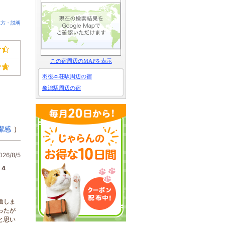
見方・説明
この宿周辺のMAPを表示
羽後本荘駅周辺の宿
象潟駅周辺の宿
潔感
）
6/8/5
4
価しま
ったが
と思い