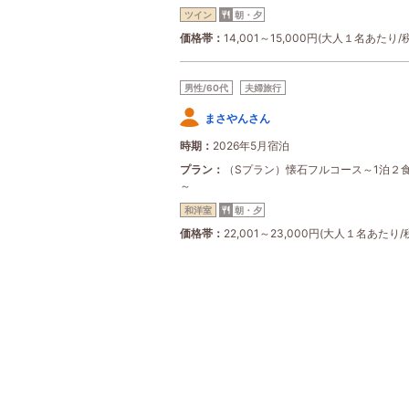
ツイン
朝・夕
価格帯
14,001～15,000円(大人１名あたり/
男性/60代
夫婦旅行
まさやんさん
時期
2026年5月宿泊
プラン
（Sプラン）懐石フルコース～1泊２
～
和洋室
朝・夕
価格帯
22,001～23,000円(大人１名あたり/