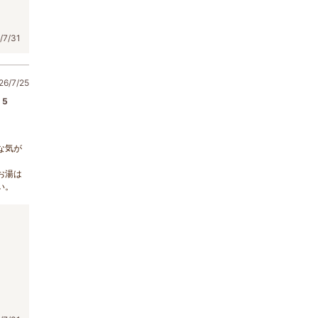
7/31
6/7/25
5
な気が
お湯は
い。