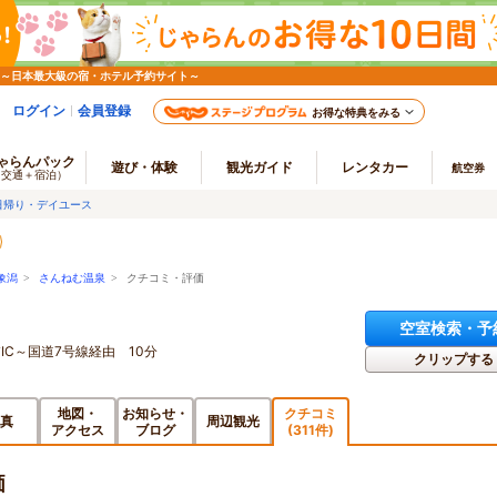
 ～日本最大級の宿・ホテル予約サイト～
ログイン
会員登録
お得な特典をみる
ゃらんパック
遊び・体験
観光ガイド
レンタカー
航空券
（交通＋宿泊）
日帰り・デイユース
象潟
>
さんねむ温泉
> クチコミ・評価
空室検索・予
C～国道7号線経由 10分
クリップする
地図・
お知らせ・
クチコミ
真
周辺観光
アクセス
ブログ
(311件)
価