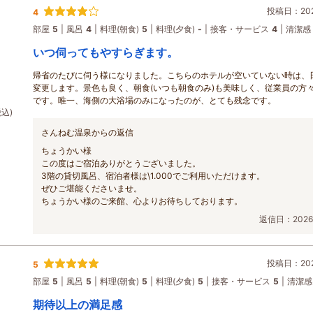
投稿日：2026
4
部屋
5
風呂
4
料理(朝食)
5
料理(夕食)
-
接客・サービス
4
清潔感
いつ伺ってもやすらぎます。
帰省のたびに伺う様になりました。こちらのホテルが空いていない時は、
変更します。景色も良く、朝食(いつも朝食のみ)も美味しく、従業員の方
です。唯一、海側の大浴場のみになったのが、とても残念です。
税込)
さんねむ温泉からの返信
ちょうかい様
この度はご宿泊ありがとうございました。
3階の貸切風呂、宿泊者様は\1.000でご利用いただけます。
ぜひご堪能くださいませ。
ちょうかい様のご来館、心よりお待ちしております。
返信日：2026/
投稿日：2026
5
部屋
5
風呂
5
料理(朝食)
5
料理(夕食)
5
接客・サービス
5
清潔感
期待以上の満足感