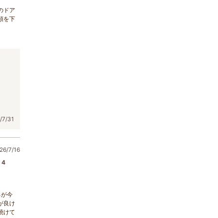
のドア
頭を下
！
7/31
6/7/16
4
るが今
が良け
焼けて