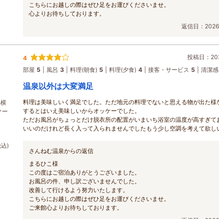
こちらにお越しの際はぜひ足をお運びくださいませ。
心よりお待ちしております。
返信日：2026/
投稿日：202
4
部屋
5
風呂
3
料理(朝食)
5
料理(夕食)
4
接客・サービス
5
清潔感
温泉以外は大変満足
料理は美味しいく満足でした。ただ地元の料理でないと思える物が出た様
潟横
するとはいえ美味しいからオッケーでした。
クー
ただお風呂がちょっとだけ脱衣所の配置がいまいち浴室の温度が高すぎて
いいのだけれど長く入って入られませんでしたもう少し空調を考えて欲し
税込)
さんねむ温泉からの返信
まるひこ様
この度はご宿泊ありがとうございました。
お風呂の件、申し訳ございませんでした。
改善して行けるよう努力いたします。
こちらにお越しの際はぜひ足をお運びくださいませ。
ご来館心よりお待ちしております。