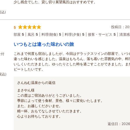
少し残念でした、貸し切り展望風呂はおすすめです。
税込)
投稿日：202
5
部屋
5
風呂
5
料理(朝食)
5
料理(夕食)
5
接客・サービス
5
清潔感
いつもとは違った味わいの旅
これまで何度も宿泊しましたが、今回はデラックスツインの部屋で、いつ
食付
違った味わいを感じました。温泉はもちろん、落ち着いた雰囲気の中、料
いしくいただきました。ゆったりとした時を過ごすことができました。ま
ピートしたいです。
税込)
さんねむ温泉からの返信
まさやん様
この度はご宿泊ありがとうございました。
季節によって使う食材、景色、様々に変化いたします。
また、お越しくださいませ。
精一杯、おもてなしさせていただきます。
心よりお待ちしております。
返信日：2026/