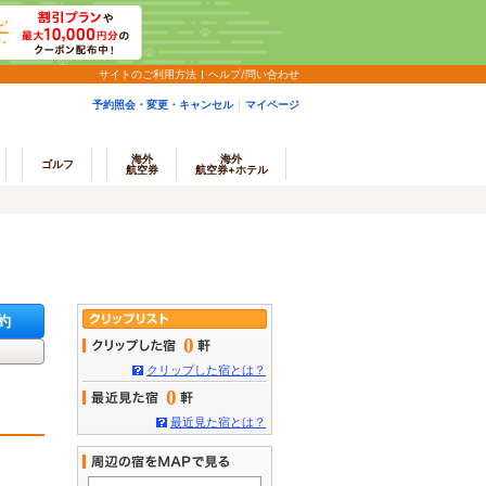
サイトのご利用方法
ヘルプ/問い合わせ
予約照会・変更・キャンセル
マイページ
海外
海外
ゴルフ
航空券
航空券+ホテル
約
0
クリップした宿とは？
0
最近見た宿とは？