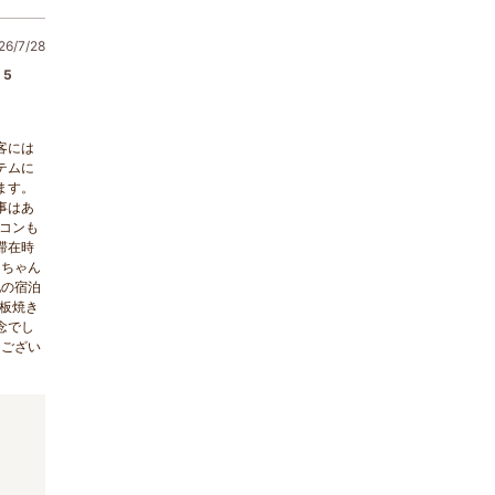
6/7/28
5
客には
テムに
ます。
事はあ
アコンも
滞在時
をちゃん
他の宿泊
板焼き
念でし
うござい