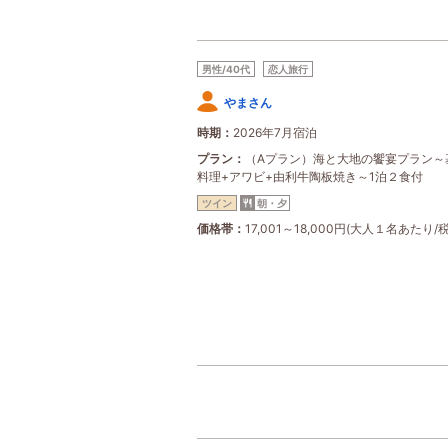
男性/40代
恋人旅行
やまさん
時期
2026年7月宿泊
プラン
（Aプラン）海と大地の饗宴プラン～
料理+アワビ+由利牛陶板焼き～1泊２食付
ツイン
朝・夕
価格帯
17,001～18,000円(大人１名あたり/