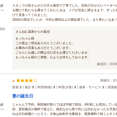
スタッフの皆さんがどの方も親切で丁寧でした。女性の方がエレベーター
潟横
を開けて私たちを乗せてくれたときは、ドアが完全に閉まるまで、ずっと
クー
げて見送ってくれました。
2回目の宿泊でしたが、今回も期待以上の満足感でした。また来たいなあ
税込)
さんねむ温泉からの返信
もっちゃん様
この度はご宿泊ありがとうございました。
お褒めの言葉もありがとうございます。
こちらにお越しの際はぜひ足をお運びくださいませ。
もっちゃん様のご来館、心よりお待ちしております。
返信日：2026/
投稿日：202
4
部屋
2
風呂
5
料理(朝食)
3
料理(夕食)
3
接客・サービス
3
清潔感
妻の誕生日
じゃらんで予約。秋田旅行割りでほぼ半額で宿泊。6年前にも宿泊してい
潟横
回、貸切風呂が無料で使えた。残念ながら雨で外には出れなかったが天気
クー
れば夕日綺麗だったろう。夕食は由利牛当番焼き、固形燃料で焼くとすぐ