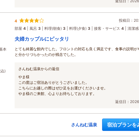
返信日：2026/
投稿日：202
4
部屋
4
風呂
3
料理(朝食)
3
料理(夕食)
3
接客・サービス
4
清潔感
夫婦カップルにピッタリ
とても綺麗な館内でした。フロントの対応も良く満足です、食事の説明が
基本
と分かりづらかったのが残念でした。
さんねむ温泉からの返信
税込)
やま様
この度はご宿泊ありがとうございました。
こちらにお越しの際はぜひ足をお運びくださいませ。
やま様のご来館、心よりお待ちしております。
返信日：2026/
宿泊プランを
さんねむ温泉