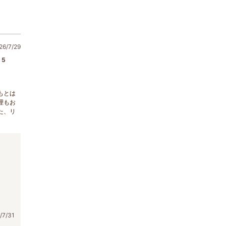
6/7/29
5
もとは
理もお
た、リ
7/31