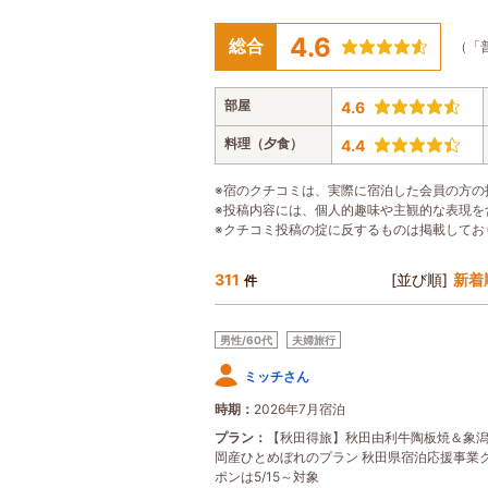
4.6
総合
（「
部屋
4.6
料理（夕食）
4.4
※宿のクチコミは、実際に宿泊した会員の方の
※投稿内容には、個人的趣味や主観的な表現を
※クチコミ投稿の掟に反するものは掲載してお
311
[並び順]
新着
件
男性/60代
夫婦旅行
ミッチさん
時期
2026年7月宿泊
プラン
【秋田得旅】秋田由利牛陶板焼＆象
岡産ひとめぼれのプラン 秋田県宿泊応援事業
ポンは5/15～対象