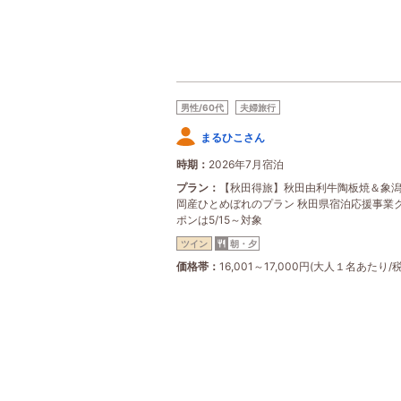
男性/60代
夫婦旅行
まるひこさん
時期
2026年7月宿泊
プラン
【秋田得旅】秋田由利牛陶板焼＆象
岡産ひとめぼれのプラン 秋田県宿泊応援事業
ポンは5/15～対象
ツイン
朝・夕
価格帯
16,001～17,000円(大人１名あたり/