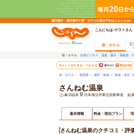
国内旅行・海外旅行や宿・ホテルの宿泊予約はじゃらんnet
こんにちは♪ゲストさん
じ
宿・ホテル
宿・ホテル
出張ビジネス
温泉・露天
高級宿
ポイントがたまる・つかえる
宿・ホテル
>
秋田県
>
横手・鳥海
>
鳥海・本荘・
さんねむ温泉
象潟温泉
日本海沿岸東北自動車道 金浦I
基本情報
料金・宿泊プラン
写
さんねむ温泉のクチコミ・評