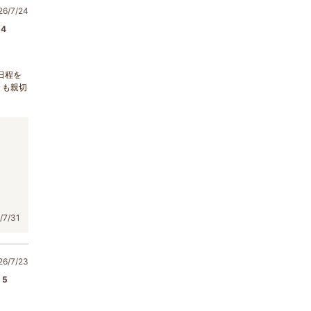
/7/24
4
日程を
々も親切
7/31
/7/23
5