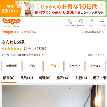
じゃらん
お得な特典をみる
さんねむ温泉
(
クチコミ312件
)
4.6
秋田県にかほ市象潟町字才の神３１‐１
地図・アクセス
施設情報
プラン
写真
クーポン
クチコミ
部屋(6)
風呂(11)
料理(8)
施設(14)
外観(5)
周辺・景観