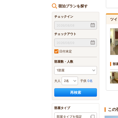
宿泊プランを探す
チェックイン
ツイ
チェックアウト
日付未定
部屋数・人数
部
大人
子供
0名
再検索
部屋タイプ
この
部屋タイプを指定