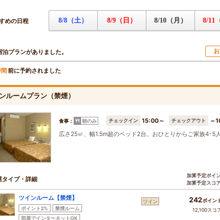
8/8（土）
8/9（日）
8/10（月）
8/1
すめの日程
お
宿泊プランがありました。
前に予約されました
時間
インルームプラン（禁煙）
15:00～
～1
チェックイン
チェックアウト
食事：
朝のみ
広さ25㎡、幅1.5m超のベッド2台。おひとりからご家族4-
加算予定ポイ
屋タイプ・詳細
加算予定スコ
ツインルーム【禁煙】
242
ポイン
ツイン
ポイント2%
禁煙ルーム
12,100スコ
部屋でインターネットOK