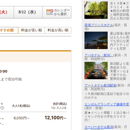
全１４室★ク
チコミ４．８
カレンダー
★館主の料理
1（火）
8/12（水）
から選択
と無料貸切風
呂が人気の宿
苗場プリンスホテル
(湯沢・苗
場)
すすめ順
料金が安い順
料金が高い順
夏は苗場♪屋
はもちろん雨
でも安心な屋
内アクティビ
ティも充実
アパホテル〈新潟〉
(新潟・月
岡・阿賀野川)
新潟駅より直
進徒歩３分。
0:00
朱鷺メッセま
で車で５分。
5人まで宿泊可能
繁華街近隣
アートホテル新潟駅前
(新潟・
岡・阿賀野川)
ＪＲ新潟駅南口直結で徒歩２分
のホテル
ント
合計(税込)
エンゼルグランディア越後中里
大人1名(税込)
1泊 大人2名
ア
(湯沢・苗場)
夏★イベント満載！１泊２食バ
12,100
イキング付き小学生５０００
6,050円～
円～
ト～
円！
ア～
スーパーホテル新潟
(新潟・月