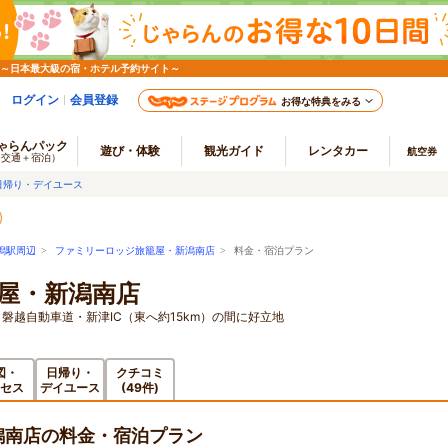
 ～日本最大級の宿・ホテル予約サイト～
ログイン
会員登録
お得な特典をみる
ゃらんパック
遊び・体験
観光ガイド
レンタカー
航空券
（交通＋宿泊）
日帰り・デイユース
潟駅周辺
>
ファミリーロッジ旅籠屋・新潟南店
> 料金・宿泊プラン
屋・新潟南店
と磐越自動車道・新津IC（東へ約15km）の間に好立地
図・
日帰り・
クチコミ
セス
デイユース
(49件)
潟南店の料金・宿泊プラン