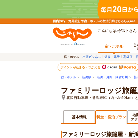
国内旅行・海外旅行や宿・ホテルの宿泊予約はじゃらんnet
こんにちは♪ゲストさん
じ
宿・ホテル
宿・ホテル
出張ビジネス
温泉・露天
高級宿
ポイントがたまる・つかえる
宿・ホテル
>
新潟県
>
新潟・月岡・阿賀野川
>
新
ファミリーロッジ旅籠
北陸自動車道・巻潟東IC（西へ約10km）
地
基本情報
料金・宿泊プラン
アク
ファミリーロッジ旅籠屋・新