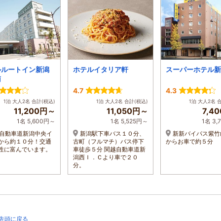
ルルートイン新潟
ホテルイタリア軒
スーパーホテル新
南
4.7
4.3
1泊 大人2名 合計(税込)
1泊 大人2名 合計(税込)
1泊 大人2名 
11,200円～
11,050円～
7,4
1名 5,600円～
1名 5,525円～
1名 3
自動車道新潟中央イ
新潟駅下車バス１０分、
新新バイパス紫竹
から約１０分！交通
古町（フルマチ）バス停下
からお車で約５分
性に富んでいます。
車徒歩５分 関越自動車道新
潟西Ｉ．Ｃより車で２０
分。
先頭に戻る