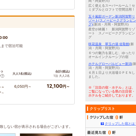
岡・阿賀野川)
広く使えるスーパールーム！セ
ミダブルとロフトで空間活用！
五十嵐邸ガーデン新潟阿賀野リ
ゾート(スノーピークグランピ
グ)
(新潟・月岡・阿賀野川)
星空が綺麗！ 新潟阿賀野リゾ
ート スノーピークグランピン
0:00
グ
咲花温泉 翠玉の湯 佐取館
(新
5人まで宿泊可能
潟・月岡・阿賀野川)
６つの魅力を楽しむ、ゆったり
オールインクルーシブの宿
ホテルグローバルビュー新潟
(
潟・月岡・阿賀野川)
ント
合計(税込)
６月１日より大浴場ＯＰＥＮし
大人1名(税込)
1泊 大人2名
ア
ました。
12,100
6,050円～
円～
ト～
※「注目の宿・ホテル」とは、
ご覧になっている県の注目宿・
ア～
ホテルをご紹介しております。
クリップリスト
0
クリップした宿とは
合致しない宿が表示される場合がございます。
0