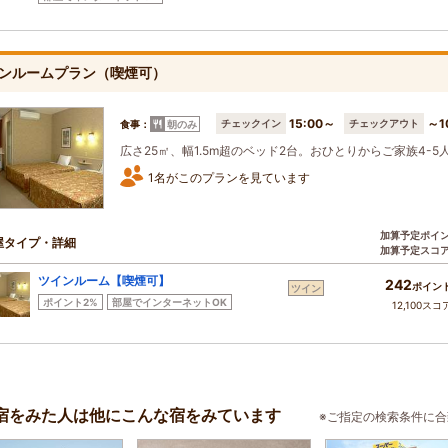
ンルームプラン（喫煙可）
15:00～
～1
チェックイン
チェックアウト
食事：
朝のみ
広さ25㎡、幅1.5m超のベッド2台。おひとりからご家族4-
1名がこのプランを見ています
加算予定ポイ
屋タイプ・詳細
加算予定スコ
ツインルーム【喫煙可】
242
ポイン
ツイン
ポイント2%
部屋でインターネットOK
12,100スコ
宿をみた人は他にこんな宿をみています
※ご指定の検索条件に