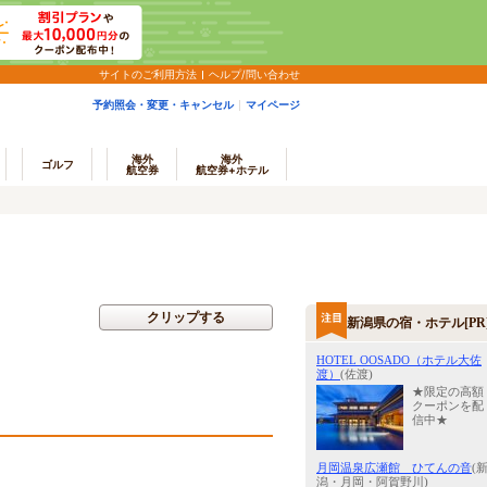
サイトのご利用方法
ヘルプ/問い合わせ
予約照会・変更・キャンセル
マイページ
海外
海外
ゴルフ
航空券
航空券+ホテル
クリップする
新潟県の宿・ホテル[PR
HOTEL OOSADO（ホテル大佐
渡）
(佐渡)
★限定の高額
クーポンを配
信中★
月岡温泉広瀬館 ひてんの音
(
潟・月岡・阿賀野川)