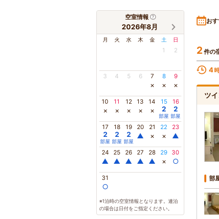
空室情報
おす
2026年8月
月
火
水
木
金
土
日
2
1
2
件の
4
3
4
5
6
7
8
9
×
×
×
ツ
10
11
12
13
14
15
16
2
2
×
×
×
×
×
部屋
部屋
17
18
19
20
21
22
23
2
2
2
▲
×
×
▲
部屋
部屋
部屋
24
25
26
27
28
29
30
▲
▲
▲
▲
▲
×
○
31
部
○
※1泊時の空室情報となります。連泊
の場合は日付をご指定ください。