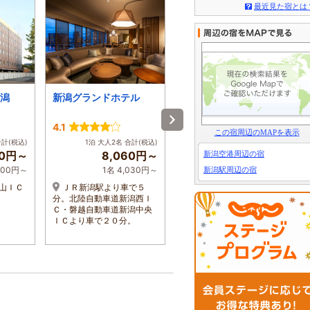
最近見た宿とは
潟
新潟グランドホテル
ホテルオークラ新潟
4.1
4.3
この宿周辺のMAPを表示
合計(税込)
1泊 大人2名 合計(税込)
1泊 大人2名 合計(税込)
00円～
8,060円～
7,000円～
新潟空港周辺の宿
,700円～
1名 4,030円～
1名 3,500円～
新潟駅周辺の宿
山ＩＣ
ＪＲ新潟駅より車で５
JR新潟駅万代口→タクシ
分。北陸自動車道新潟西Ｉ
ーで5分、 新潟空港タクシ
Ｃ・磐越自動車道新潟中央
ー→30分、朱鷺メッセや新
ＩＣより車で２０分。
潟県民会館へもアクセス良
好