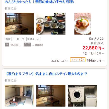
のんびりゆったり！季節の食材の手作り料理♪
和室12畳
1泊
大人2名
和室
朝・夕
禁煙ルーム
合計(税込)
IN
OUT
15:00～
～10:00
22,880
円～
1名
11,440円～
2
ポイント
%
456
22,880スコア～
ポイント～
【素泊まりプラン】気ままに自由ステイ♪最大6名まで
和室12畳