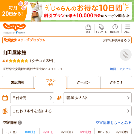
じゃらん
お得な特典をみる
山田屋旅館
(
クチコミ28件
)
4.6
長野県北安曇郡白馬村大字北城５４１０－１
地図・アクセス
プラン
施設情報
クーポン
クチコミ
4件
日付未定
1部屋 大人2名
こだわり条件を追加する
空室情報
空室情報をもっとみる
8/7
(金)
8/8
(土)
8/9
(日)
8/10
(月)
8/11
(火)
8/12
(水)
8/13
(木)