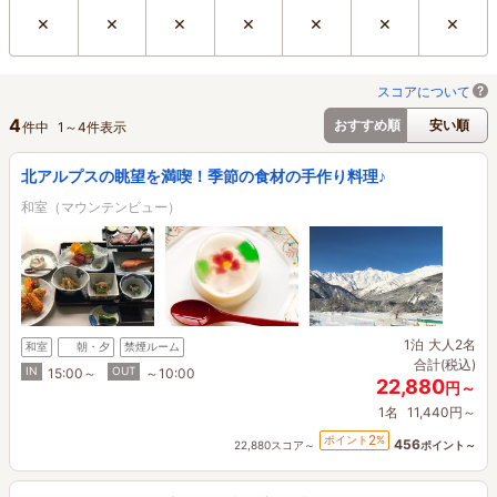
×
×
×
×
×
×
×
スコアについて
4
おすすめ順
安い順
件中
1
～
4
件表示
北アルプスの眺望を満喫！季節の食材の手作り料理♪
和室（マウンテンビュー）
1泊
大人2名
和室
朝・夕
禁煙ルーム
合計(税込)
IN
OUT
15:00～
～10:00
22,880
円～
1名
11,440円～
2
ポイント
%
456
22,880スコア～
ポイント～