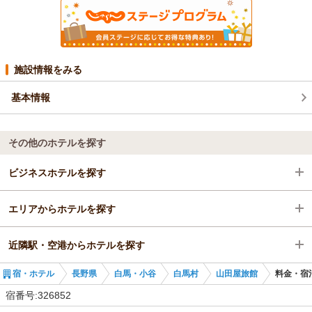
施設情報をみる
基本情報
その他のホテルを探す
ビジネスホテルを探す
エリアからホテルを探す
長野県
近隣駅・空港からホテルを探す
白馬・小谷
長野県
宿・ホテル
長野県
白馬・小谷
白馬村
山田屋旅館
料金・宿
白馬村
白馬・小谷
白馬駅
宿番号:326852