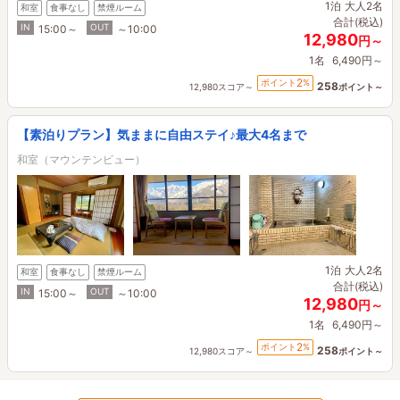
1泊
大人2名
和室
食事なし
禁煙ルーム
合計(税込)
IN
OUT
15:00～
～10:00
12,980
円～
1名
6,490円～
2
ポイント
%
258
12,980スコア～
ポイント～
【素泊りプラン】気ままに自由ステイ♪最大4名まで
和室（マウンテンビュー）
1泊
大人2名
和室
食事なし
禁煙ルーム
合計(税込)
IN
OUT
15:00～
～10:00
12,980
円～
1名
6,490円～
2
ポイント
%
258
12,980スコア～
ポイント～