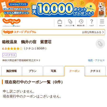
じゃらん
お得な特典をみる
箱根温泉 鶴井の宿 紫雲荘
(
クチコミ806件
)
4.0
ハイクラス
神奈川県足柄下郡箱根町塔之沢９２
地図・アクセス
施設情報
プラン
写真
クーポン
クチコミ
現在発行中のクーポン一覧（0件）
申し訳ございません。
現在発行中のクーポンはございません。