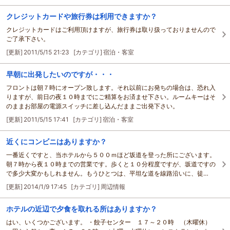
クレジットカードや旅行券は利用できますか？
クレジットカードはご利用頂けますが、旅行券は取り扱っておりませんので
ご了承下さい。
[更新]
2011/5/15 21:23
[カテゴリ]
宿泊・客室
早朝に出発したいのですが・・・
フロントは朝７時にオープン致します。それ以前にお発ちの場合は、恐れ入
りますが、前日の夜１０時までにご精算をお済ませ下さい。ルームキーはそ
のままお部屋の電源スイッチに差し込んだままご出発下さい。
[更新]
2011/5/15 17:41
[カテゴリ]
宿泊・客室
近くにコンビニはありますか？
一番近くですと、当ホテルから５００ｍほど坂道を登った所にございます。
朝７時から夜１０時までの営業です。歩くと１０分程度ですが、坂道ですの
で多少大変かもしれません。もうひとつは、平坦な道を線路沿いに、徒…
[更新]
2014/1/9 17:45
[カテゴリ]
周辺情報
ホテルの近辺で夕食を取れる所はありますか？
はい、いくつかございます。 ・餃子センター １７～２０時 （木曜休）