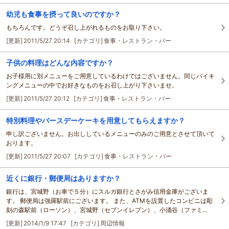
幼児も食事を摂って良いのですか？
もちろんです。どうぞ召し上がれるものをお取り下さい。
[更新]
2011/5/27 20:14
[カテゴリ]
食事・レストラン・バー
子供の料理はどんな内容ですか？
お子様用に別メニューをご用意しているわけではございません。同じバイキ
ングメニューの中でお好きなものをお召し上がり下さいませ。
[更新]
2011/5/27 20:12
[カテゴリ]
食事・レストラン・バー
特別料理やバースデーケーキを用意してもらえますか？
申し訳ございません。お出ししているメニューのみのご用意とさせて頂いて
おります。
[更新]
2011/5/27 20:07
[カテゴリ]
食事・レストラン・バー
近くに銀行・郵便局はありますか？
銀行は、宮城野（お車で５分）にスルガ銀行とさがみ信用金庫がございま
す。 郵便局は強羅駅前にございます。 また、ATMを設置したコンビニは彫
刻の森駅前（ローソン）、宮城野（セブンイレブン）、小涌谷（ファミ…
[更新]
2014/1/9 17:47
[カテゴリ]
周辺情報