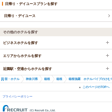
日帰り・デイユースプランを探す
日帰り・デイユース
その他のホテルを探す
ビジネスホテルを探す
エリアからホテルを探す
神奈川県
近隣駅・空港からホテルを探す
箱根
神奈川県
宿・ホテル
神奈川県
箱根
箱根
箱根強羅 ホテルパイプのけむ
強羅駅
箱根
強羅駅
このページのTOPへ
▲
強羅駅
彫刻の森駅
プライバシーポリシー
(C) Recruit Co., Ltd.
小涌谷駅