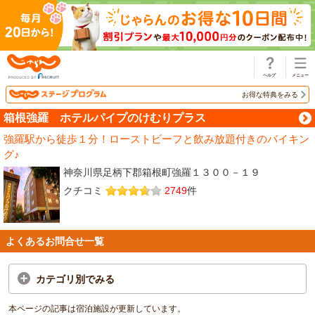
じゃらん
お得な特典をみる
箱根強羅 ホテルパイプのけむりプラス
強羅駅から徒歩１分！ローストビーフと飲み放題付きのバイキン
グ♪
神奈川県足柄下郡箱根町強羅１３００－１９
クチコミ
2749
件
よくあるお問合せ一覧
カテゴリ別でみる
本ページの記事は宿泊施設が更新しています。