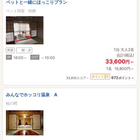
ペットと一緒にほっこりプラン
ペット同室 桔梗
1泊
大人2名
和室
朝・夕
合計(税込)
IN
OUT
16:00～
～10:00
33,600
円～
1名
16,800円～
2
ポイント
%
672
33,600スコア～
ポイント～
みんなでホッコリ温泉 A
暁の間