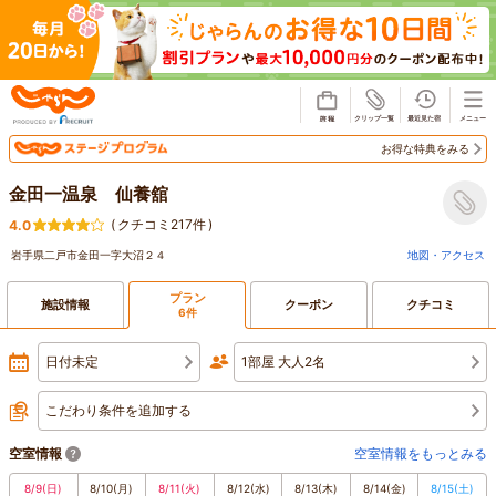
じゃらん
お得な特典をみる
金田一温泉 仙養舘
(
クチコミ217件
)
4.0
岩手県二戸市金田一字大沼２４
地図・アクセス
プラン
施設情報
クーポン
クチコミ
6件
日付未定
1部屋 大人2名
こだわり条件を追加する
空室情報
空室情報をもっとみる
8/9
(日)
8/10
(月)
8/11
(火)
8/12
(水)
8/13
(木)
8/14
(金)
8/15
(土)