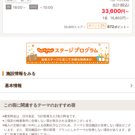
和室
朝・夕
合計(税込)
IN
OUT
16:00～
～10:00
33,600
円～
1名
16,800円～
2
ポイント
%
672
33,600スコア～
ポイント～
施設情報をみる
基本情報
この宿に関連するテーマのおすすめ宿
※最安料金は、日付未定、1泊1部屋大人2名の料金です。
※ご指定の検索条件に合致しない宿が表示される場合がございます。
※個人の主観の違いやAIによる自動出力などのため、テーマと宿泊施設が合致しない場合がござ
います。また、宿泊施設の一部の部屋・プランにしかテーマが合致しない場合があります。必
ずご自身で内容をご確認ください。