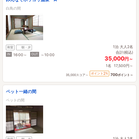
白鳥の間
1泊
大人2名
和室
朝・夕
合計(税込)
IN
OUT
16:00～
～10:00
35,000
円～
1名
17,500円～
2
ポイント
%
700
35,000スコア～
ポイント～
ペット一緒の間
ペットの間
1泊
大人2名