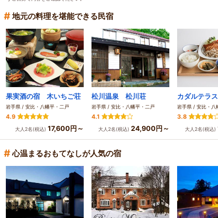
#
地元の料理を堪能できる民宿
果実酒の宿 木いちご荘
松川温泉 松川荘
カダルテラス
岩手県 / 安比・八幡平・二戸
岩手県 / 安比・八幡平・二戸
岩手県 / 安比・
4.9
4.1
3.8
17,600円～
24,900円～
大人2名(税込)
大人2名(税込)
大人2名(税込)
#
心温まるおもてなしが人気の宿