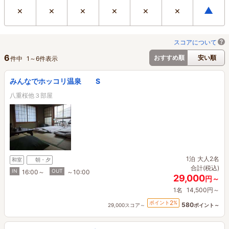
×
×
×
×
×
×
▲
スコアについて
6
おすすめ順
安い順
件中
1
～
6
件表示
みんなでホッコリ温泉 S
八重桜他３部屋
1泊
大人2名
和室
朝・夕
合計(税込)
IN
OUT
16:00～
～10:00
29,000
円～
1名
14,500円～
2
ポイント
%
580
29,000スコア～
ポイント～