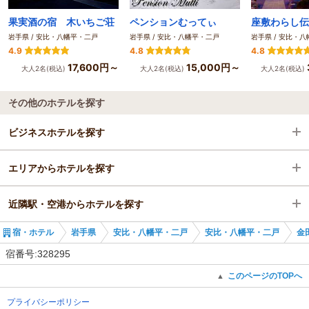
果実酒の宿 木いちご荘
ペンションむってぃ
岩手県 / 安比・八幡平・二戸
岩手県 / 安比・八幡平・二戸
岩手県 / 安比・
4.9
4.8
4.8
17,600円～
15,000円～
大人2名(税込)
大人2名(税込)
大人2名(税込)
その他のホテルを探す
ビジネスホテルを探す
エリアからホテルを探す
岩手県
近隣駅・空港からホテルを探す
安比・八幡平・二戸
岩手県
宿・ホテル
岩手県
安比・八幡平・二戸
安比・八幡平・二戸
金
金田一温泉駅
安比・八幡平・二戸
金田一温泉駅
宿番号:328295
金田一温泉駅
二戸駅
このページのTOPへ
▲
プライバシーポリシー