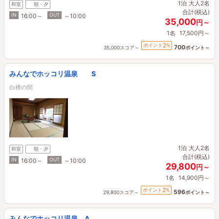
1泊
大人2名
和室
朝・夕
合計(税込)
IN
OUT
16:00～
～10:00
35,000
円～
1名
17,500円～
2
ポイント
%
700
35,000スコア～
ポイント～
みんなでホッコリ温泉 S
白樺の間
1泊
大人2名
和室
朝・夕
合計(税込)
IN
OUT
16:00～
～10:00
29,800
円～
1名
14,900円～
2
ポイント
%
596
29,800スコア～
ポイント～
みんなでホッコリ温泉 A