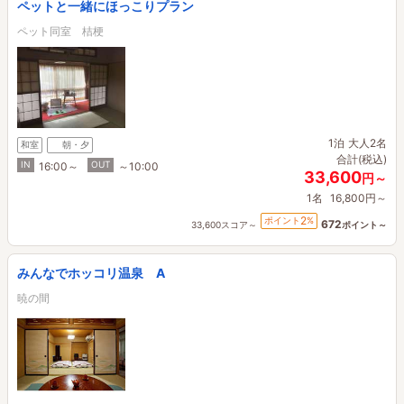
ペットと一緒にほっこりプラン
ペット同室 桔梗
1泊
大人2名
和室
朝・夕
合計(税込)
IN
OUT
16:00～
～10:00
33,600
円～
1名
16,800円～
2
ポイント
%
672
33,600スコア～
ポイント～
みんなでホッコリ温泉 A
暁の間