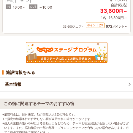
和室
朝・夕
合計(税込)
IN
OUT
16:00～
～10:00
33,600
円～
1名
16,800円～
2
ポイント
%
672
33,600スコア～
ポイント～
施設情報をみる
基本情報
この宿に関連するテーマのおすすめ宿
※最安料金は、日付未定、1泊1部屋大人2名の料金です。
※ご指定の検索条件に合致しない宿が表示される場合がございます。
※個人の主観の違いやAIによる自動出力などのため、テーマと宿泊施設が合致しない場合がござ
います。また、宿泊施設の一部の部屋・プランにしかテーマが合致しない場合があります。必
ずご自身で内容をご確認ください。