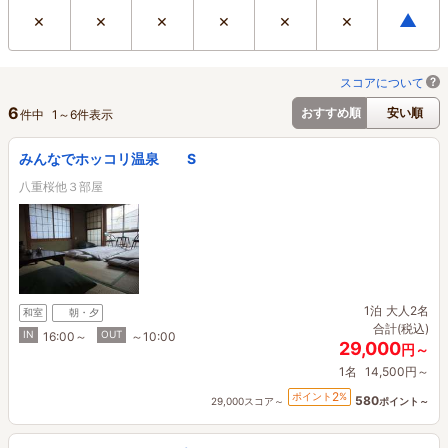
×
×
×
×
×
×
▲
スコアについて
6
おすすめ順
安い順
件中
1
～
6
件表示
みんなでホッコリ温泉 S
八重桜他３部屋
1泊
大人2名
和室
朝・夕
合計(税込)
IN
OUT
16:00～
～10:00
29,000
円～
1名
14,500円～
2
ポイント
%
580
29,000スコア～
ポイント～