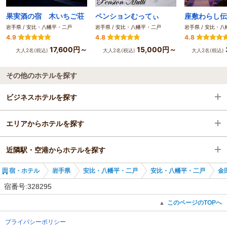
果実酒の宿 木いちご荘
ペンションむってぃ
岩手県 / 安比・八幡平・二戸
岩手県 / 安比・八幡平・二戸
岩手県 / 安比・
4.9
4.8
4.8
17,600円～
15,000円～
大人2名(税込)
大人2名(税込)
大人2名(税込)
その他のホテルを探す
ビジネスホテルを探す
エリアからホテルを探す
岩手県
近隣駅・空港からホテルを探す
安比・八幡平・二戸
岩手県
宿・ホテル
岩手県
安比・八幡平・二戸
安比・八幡平・二戸
金
金田一温泉駅
安比・八幡平・二戸
金田一温泉駅
宿番号:328295
金田一温泉駅
二戸駅
このページのTOPへ
▲
プライバシーポリシー