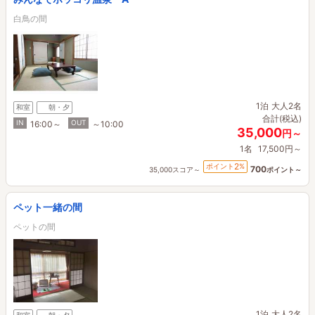
白鳥の間
1泊
大人2名
和室
朝・夕
合計(税込)
IN
OUT
16:00～
～10:00
35,000
円～
1名
17,500円～
2
ポイント
%
700
35,000スコア～
ポイント～
ペット一緒の間
ペットの間
1泊
大人2名