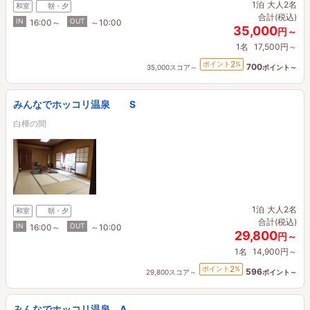
1泊
大人2名
和室
朝・夕
合計(税込)
IN
OUT
16:00～
～10:00
35,000
円～
1名
17,500円～
2
ポイント
%
700
35,000スコア～
ポイント～
みんなでホッコリ温泉 S
白樺の間
1泊
大人2名
和室
朝・夕
合計(税込)
IN
OUT
16:00～
～10:00
29,800
円～
1名
14,900円～
2
ポイント
%
596
29,800スコア～
ポイント～
みんなでホッコリ温泉 A