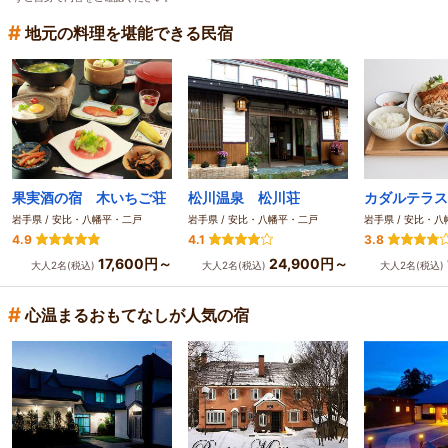
#
地元の料理を堪能できる民宿
果実酒の宿 木いちご荘
松川温泉 松川荘
カダルテラス
岩手県 / 安比・八幡平・二戸
岩手県 / 安比・八幡平・二戸
岩手県 / 安比・
4.9
4.1
3.8
17,600円～
24,900円～
大人2名(税込)
大人2名(税込)
大人2名(税込)
#
心温まるおもてなしが人気の宿