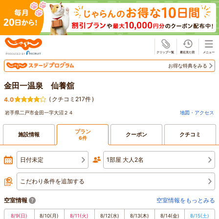
じゃらん
お得な特典をみる
金田一温泉 仙養舘
(
クチコミ217件
)
4.0
岩手県二戸市金田一字大沼２４
地図・アクセス
プラン
施設情報
クーポン
クチコミ
6件
日付未定
1部屋 大人2名
こだわり条件を追加する
空室情報
空室情報をもっとみる
8/9
(日)
8/10
(月)
8/11
(火)
8/12
(水)
8/13
(木)
8/14
(金)
8/15
(土)