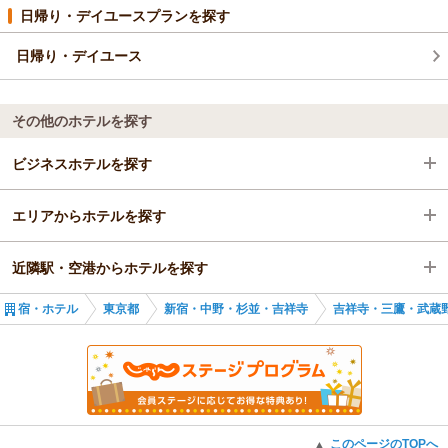
日帰り・デイユースプランを探す
日帰り・デイユース
その他のホテルを探す
ビジネスホテルを探す
エリアからホテルを探す
東京都
近隣駅・空港からホテルを探す
新宿・中野・杉並・吉祥寺
東京都
宿・ホテル
東京都
新宿・中野・杉並・吉祥寺
吉祥寺・三鷹・武蔵
吉祥寺・三鷹・武蔵野
新宿・中野・杉並・吉祥寺
三鷹駅
三鷹駅
吉祥寺・三鷹・武蔵野
武蔵境駅
三鷹駅
吉祥寺駅
このページのTOPへ
▲