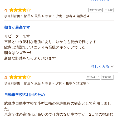
宿泊時期：
2026年05月宿泊 (一人旅)
吉祥寺には美味しいお店がたくさんございます。次回も是非お
投稿者：
つーちゃんさん
(女性/20代)
4
訪ねくださいませ。
女性/50代
一人旅
宿泊プラン：
【じゃらんのお得な10日間】【早割６０/素泊まり】60日前ま
での早期割引予約でお得！
いつの日か機会がございましたらホテル内のレストラン:シズラ
シングル
食事なし
項目別評価：
部屋 5
風呂 4
朝食 5
夕食 -
接客 4
清潔感 4
宿泊価格帯：
ーでのご夕食もお試しくださいませ。
15,001～16,000円(大人一人あたり/税込)
お忙しいところご投稿いただきまして本当にありがとうござい
朝食が最高です
リッチモンドホテル東京武蔵野からの返信
ます。
リピーターです
またのご宿泊を心よりお待ち申し上げております。
この度は数あるホテルの中からリッチモンドホテル東京武蔵野
三鷹という便利な場所にあり、駅からも徒歩で行けます
支配人 小西 フロント 山崎
ホテルをお選びいただきまして、誠にありがとうございます。
館内は清潔でアメニティも高級スキンケアでした
お一人でのご滞在が心地よいひとときとなっておりましたら、
（返信日：2026/07/22）
朝食はシズラー!
私どもにとって何より嬉しいことでございます。館内の清潔さ
新鮮な野菜をたっぷり頂けます
やアメニティにも目を留めていただき、「また利用したい」と
（投稿日：2026/07/10）
詳しくみる
のお言葉を大変嬉しく拝読いたしました。
次回お越しいただく際にも、今回以上に心地よくお過ごしいた
宿泊時期：
2026年06月宿泊 (一人旅)
4
だけるよう、日々のおもてなしを大切にしてまいります。
男性/40代
夫婦旅行
投稿者：
takaさん
(女性/50代)
宿泊プラン：
【じゃらんのお得な10日間】【◆朝食付◆】新鮮野菜でヘルシ
またお会いできる日を、スタッフ一同楽しみにお待ち申し上げ
項目別評価：
部屋 5
風呂 4
朝食 -
夕食 -
接客 5
清潔感 5
ービュッフェスタイル！！
シングル
朝のみ
ております。
宿泊価格帯：
12,001～13,000円(大人一人あたり/税込)
支配人 小西 フロント 笠原
自動車学校の利用のため
（返信日：2026/07/16）
武蔵境自動車学校で小型二輪の免許取得の拠点として利用しまし
リッチモンドホテル東京武蔵野からの返信
た。
この度はリッチモンドホテル東京武蔵野にご宿泊いただきまし
東京全体の宿泊代が高いので仕方のない事ですが、2日間の宿泊代
て誠にありがとうございます。