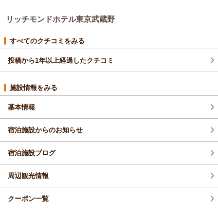
ます。
て誠にありがとうございます。
支配人 小西 フロント 杉澤
リッチモンドホテル東京武蔵野
また、国立競技場でのライブという特別な一日に、数ある宿泊
施設の中から当館をお選びいただきましたこと、重ねて御礼申
（返信日：2026/05/03）
し上げます。
すべてのクチコミをみる
ライブの余韻そのままに、快適にお過ごしいただけましたでし
投稿から1年以上経過したクチコミ
ょうか。
お部屋の広さや立地の利便性、そしてスタッフの対応にご満足
いただけたご様子を拝見し、私どもも大変嬉しく感じておりま
施設情報をみる
す。
これからも心地よいご滞在をお届けできるよう、サービスの向
基本情報
上に努めてまいります。
次回お越しの際にも、安心してお過ごしいただける空間をご用
宿泊施設からのお知らせ
意してお待ちしております。
支配人 小西 フロント 笠原
宿泊施設ブログ
（返信日：2026/05/01）
周辺観光情報
クーポン一覧