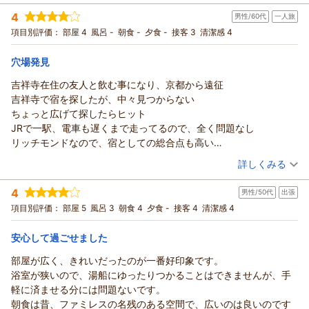
ございます。
宿泊時期：
2026年05月宿泊 (恋人旅行)
4
また、周辺環境についても快適にお過ごしいただけたとのこ
男性/60代
一人旅
投稿者：
motoさん
(男性/50代)
宿泊プラン：
【じゃらんのお得な10日間】【早割３０/素泊まり】30日前ま
と、ありがたく拝見いたしました。
項目別評価：
部屋 4
風呂 -
朝食 -
夕食 -
接客 3
清潔感 4
での早期割引予約でお得！
ダブル
食事なし
これからも、ただ泊まるだけではなく落ち着いて過ごせる場所
宿泊価格帯：
8,001～9,000円(大人一人あたり/税込)
であり続けられるよう努めてまいります。
穴場発見
またのお越しをスタッフ一同お待ちしております。
吉祥寺在住の友人と飲む事になり、京都から遠征
リッチモンドホテル東京武蔵野からの返信
支配人 小西 フロント 笠原
吉祥寺で宿を探したが、中々見つからない
この度はリッチモンドホテル東京武蔵野にご宿泊いただきまし
（返信日：2026/05/13）
ちょっと広げて探したらヒット
て、誠にありがとうございます。
JRで一駅、電車も遅くまで走ってるので、全く問題なし
お部屋につきましては問題なくご利用いただけたとのこと、安
リッチモンドなので、宿としての総合点も高い
心いたしました。
翌朝は新宿に用事があったので、足回りもいい
（投稿日：2026/05/05）
しかしながら、ルームウェアのボタンが1つ欠けていた件につき
詳しくみる
まして、ご不快な思いをおかけし申し訳ございません。今後は
宿泊時期：
2026年03月宿泊 (一人旅)
清掃時・点検時に備品の状態確認をより徹底してまいります。
4
男性/50代
出張
投稿者：
ご飯の友さん
(男性/60代)
また、駐車場に関するご意見をありがとうございます。
宿泊プラン：
【じゃらんのお得な10日間】【早割３０/素泊まり】30日前ま
項目別評価：
部屋 5
風呂 3
朝食 4
夕食 -
接客 4
清潔感 4
での早期割引予約でお得！
チェックイン・チェックアウトの際に駐車場が満車となり、お
シングル
食事なし
宿泊価格帯：
手続きにご不便をおかけしましたこと、重ねてお詫び申し上げ
19,001～20,000円(大人一人あたり/税込)
安心して過ごせました
ます。いただいたご意見を参考に、ホテルご利用のお客様とレ
部屋が広く、きれいだったのが一番好印象です。
リッチモンドホテル東京武蔵野からの返信
ストランご利用のお客様の駐車場運用や、近隣駐車場との提携
浴室が狭いので、湯船にゆったりつかることはできませんが、手
についても今後の検討課題とさせていただきます。
この度は、ご縁ありましてリッチモンドホテル東京武蔵野をご
軽に済ませる分には問題ないです。
またお越しいただけるホテルを目指し、サービス改善に取り組
利用いただきまして
朝食は昔、ファミレスの名残のある空間で、広いのは良いのです
んでまいります。