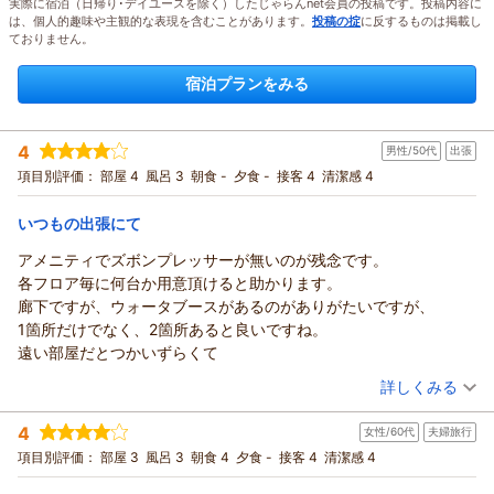
実際に宿泊（日帰り･デイユースを除く）したじゃらんnet会員の投稿です。投稿内容に
は、個人的趣味や主観的な表現を含むことがあります。
投稿の掟
に反するものは掲載し
ておりません。
宿泊プランをみる
4
男性/50代
出張
項目別評価：
部屋 4
風呂 3
朝食 -
夕食 -
接客 4
清潔感 4
いつもの出張にて
アメニティでズボンプレッサーが無いのが残念です。
各フロア毎に何台か用意頂けると助かります。
廊下ですが、ウォータブースがあるのがありがたいですが、
1箇所だけでなく、2箇所あると良いですね。
遠い部屋だとつかいずらくて
（投稿日：2026/08/02）
詳しくみる
宿泊時期：
2026年07月宿泊 (出張)
4
女性/60代
夫婦旅行
投稿者：
T-KONさん
(男性/50代)
宿泊プラン：
【じゃらんスペシャルウィーク】【早割60/素泊り】60日前ま
項目別評価：
部屋 3
風呂 3
朝食 4
夕食 -
接客 4
清潔感 4
での早期割引予約でお得！
シングル
食事なし