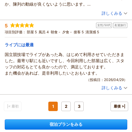
誠にありがとうございます。
か、陳列の動線が良くないように思います。
支配人 小西 フロント 笠原
また、お忙しい中のご投稿、重ねて御礼申し上げます。
何度も行き来したので、皿の種類を増やしたり、ドリンク類がど
（投稿日：2026/05/02）
吉祥寺や新宿･東京駅へのアクセスにご満足いただけ何よりでご
（返信日：2026/05/12）
詳しくみる
こにあるかを明示しておくと良いと思います。味はおいしかった
ざいます。
宿泊時期：
2026年04月宿泊 (出張)
です。
もし次回お近くにお越しの際には、ごゆっくりご朝食も堪能い
5
女性/50代
友達旅行
投稿者：
muraさん
(男性/50代)
ただければ幸いです。
宿泊プラン：
【じゃらんのお得な10日間】【◆朝食付◆】新鮮野菜でヘルシ
項目別評価：
部屋 5
風呂 4
朝食 -
夕食 -
接客 5
清潔感 5
ービュッフェスタイル！
またお目に掛かれます様スタッフ一同お待ちしております。
シングル
朝のみ
宿泊価格帯：
12,001～13,000円(大人一人あたり/税込)
（返信日：2026/05/07）
ライブには最適
国立競技場でライブがあった為、はじめて利用させていただきま
リッチモンドホテル東京武蔵野からの返信
した。最寄り駅にも近いですし、今回利用した部屋は広く、スタ
この度はリッチモンドホテル東京武蔵野にご宿泊いただき誠に
ッフの対応もとても良かったので、満足しております。
ありがとうございます。
また機会があれば、是非利用したいとおもいます。
お部屋の広さや清潔さにつきましてお褒めの言葉を頂戴し、大
（投稿日：2026/04/29）
変嬉しく思っております。
詳しくみる
一方で、浴室の広さにつきましてご不便をおかけし申し訳ござ
宿泊時期：
2026年04月宿泊 (友達旅行)
いません。すぐの改善が難しい点ですが、今後の参考とさせて
投稿者：
ももたんさん
(女性/50代)
いただきます。
宿泊プラン：
【早割60/素泊り】60日前までの早期割引予約でお得！
1
2
3
また、当館2階レストランシズラーのご朝食をご利用いただき誠
|< 最初
ダブル
食事なし
最後 >|
宿泊価格帯：
にありがとうございます。陳列の動線やご案内表示に関する貴
10,001～11,000円(大人一人あたり/税込)
重なご意見は、レストランスタッフとも共有し、より快適にご
宿泊プランをみる
リッチモンドホテル東京武蔵野からの返信
利用いただけるよう改善に努めてまいります。
ぜひまたのご来館をスタッフ一同心よりお待ち申し上げており
この度はリッチモンドホテル東京武蔵野にご利用いただきまし