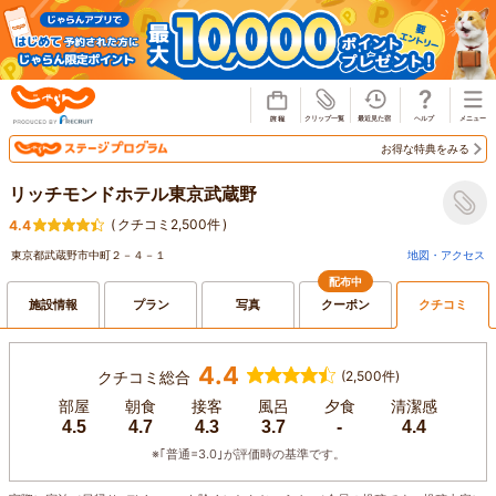
じゃらん
お得な特典をみる
リッチモンドホテル東京武蔵野
(
クチコミ2,500件
)
4.4
東京都武蔵野市中町２－４－１
地図・アクセス
配布中
施設情報
プラン
写真
クーポン
クチコミ
4.4
クチコミ総合
(2,500件)
部屋
朝食
接客
風呂
夕食
清潔感
4.5
4.7
4.3
3.7
-
4.4
※｢普通=3.0｣が評価時の基準です。