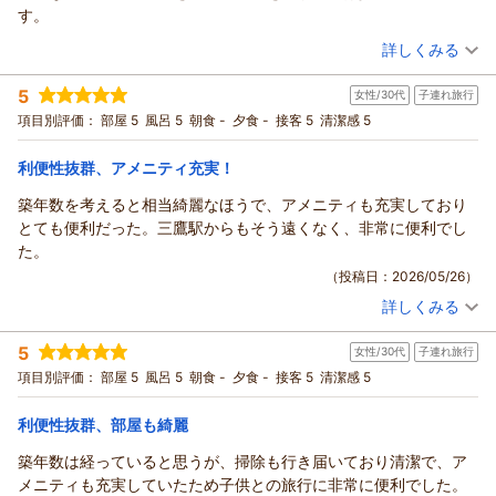
駅からホテルまでの距離につきましては、ご不便をおかけした
す。
面もあったかと存じます。
（投稿日：2026/06/01）
そのような中でも、周辺環境の安心感やスタッフの対応につい
詳しくみる
てお褒めのお言葉をいただき、大変嬉しく拝読いたしました。
宿泊時期：
2026年05月宿泊 (出張)
特にスタッフへのお客様からいただく温かいお声は、私どもに
5
女性/30代
子連れ旅行
投稿者：
ぽんちゃんさん
(女性/60代)
とって何よりの励みでございます。
宿泊プラン：
【じゃらんスペシャルウィーク】【早割30/素泊り】30日前ま
項目別評価：
部屋 5
風呂 5
朝食 -
夕食 -
接客 5
清潔感 5
での早期割引予約でお得！
今後もお客様一人ひとりに寄り添ったサービスを心掛けてまい
シングル
食事なし
宿泊価格帯：
ります。
10,001～11,000円(大人一人あたり/税込)
利便性抜群、アメニティ充実！
またこの街を訪れる機会がございましたら、その際もお手伝い
築年数を考えると相当綺麗なほうで、アメニティも充実しており
リッチモンドホテル東京武蔵野からの返信
できれば幸いでございます。
とても便利だった。三鷹駅からもそう遠くなく、非常に便利でし
支配人 小西 フロント 笠原
この度はリッチモンドホテル東京武蔵野をご利用いただき誠に
た。
ありがとうございます。
（返信日：2026/06/05）
（投稿日：2026/05/26）
御滞在中はごゆっくりお過ごしいただけたようで何よりでござ
詳しくみる
います。
宿泊時期：
2026年05月宿泊 (子連れ旅行)
また、駐車場内にあるフロントまでのエレベーターの位置が分
投稿者：
おゆきさん
(女性/30代)
5
かりづらく、階段でお越しいただきご足労をお掛けしました
女性/30代
子連れ旅行
宿泊プラン：
【素泊り】宿泊以外は不要・シンプルステイプラン
シングル
事、大変申し訳ございませんでした。
項目別評価：
部屋 5
風呂 5
朝食 -
夕食 -
接客 5
清潔感 5
食事なし
今後の課題として改善に努めて参ります。
宿泊価格帯：
12,001～13,000円(大人一人あたり/税込)
お忙しい中クチコミをご投稿いただきありがとうございまし
利便性抜群、部屋も綺麗
た。
リッチモンドホテル東京武蔵野からの返信
築年数は経っていると思うが、掃除も行き届いており清潔で、ア
またのご利用お待ちしております。
数ある中から当ホテルをお選びいただき誠にありがとうござい
メニティも充実していたため子供との旅行に非常に便利でした。
リッチモンドホテル東京武蔵野 支配人小西 フロント進藤