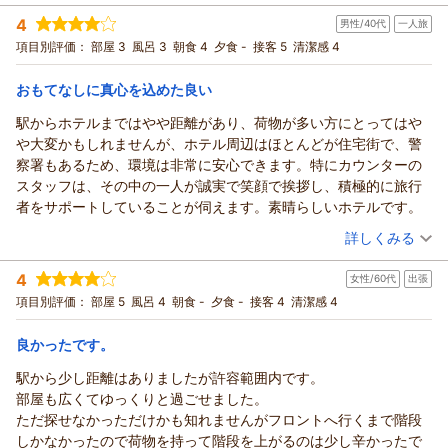
支配人小西
ました。快適にお過ごしいただけたようで、何よりでございま
投稿者：
まろんさん
(女性/50代)
フロント岡田
4
す。
男性/40代
一人旅
宿泊プラン：
【素泊り】宿泊以外は不要・シンプルステイプラン
ダブル
一方で、2階への入口につきましては、レストランの看板が目立
（返信日：2026/06/16）
項目別評価：
部屋 3
風呂 3
朝食 4
夕食 -
接客 5
清潔感 4
食事なし
ち分かりづらく、ご不便をおかけし申し訳ございませんでし
宿泊価格帯：
7,001～8,000円(大人一人あたり/税込)
た。今後のご案内方法改善の参考とさせていただきます。
おもてなしに真心を込めた良い
お忙しい中時間を割いてご投稿いただきましてありがとうござ
リッチモンドホテル東京武蔵野からの返信
駅からホテルまではやや距離があり、荷物が多い方にとってはや
います。
この度はリッチモンドホテル東京武蔵野にご宿泊いただきまし
や大変かもしれませんが、ホテル周辺はほとんどが住宅街で、警
またのお客様のご来館を心よりお待ち申し上げております。
て誠にありがとうございます。
察署もあるため、環境は非常に安心できます。特にカウンターの
支配人 小西 フロント 笠原
ご宿泊にご満足いただけようで、何よりでございます。特に清
スタッフは、その中の一人が誠実で笑顔で挨拶し、積極的に旅行
（返信日：2026/06/12）
掃の清潔さなどをご評価いただく事が出来、大変嬉しく思って
者をサポートしていることが伺えます。素晴らしいホテルです。
おります。
（投稿日：2026/06/04）
詳しくみる
今後もお客様が快適にお過ごしいただけるホテルであるよう、
サービスの向上に励んで参ります。
宿泊時期：
2026年05月宿泊 (一人旅)
4
女性/60代
出張
投稿者：
ビンイさん
(男性/40代)
またのお客様のご来館を心よりお待ち申し上げております。
宿泊プラン：
【じゃらんスペシャルウィーク】【◆早割６０/朝食付◆】60
項目別評価：
部屋 5
風呂 4
朝食 -
夕食 -
接客 4
清潔感 4
支配人 小西 フロント 杉澤
日前までの早期割引予約でお得！
シングル
朝のみ
（返信日：2026/06/06）
宿泊価格帯：
14,001～15,000円(大人一人あたり/税込)
良かったです。
駅から少し距離はありましたが許容範囲内です。
リッチモンドホテル東京武蔵野からの返信
部屋も広くてゆっくりと過ごせました。
この度はリッチモンドホテル東京武蔵野をご利用いただきまし
ただ探せなかっただけかも知れませんがフロントへ行くまで階段
て、誠にありがとうございます。
しかなかったので荷物を持って階段を上がるのは少し辛かったで