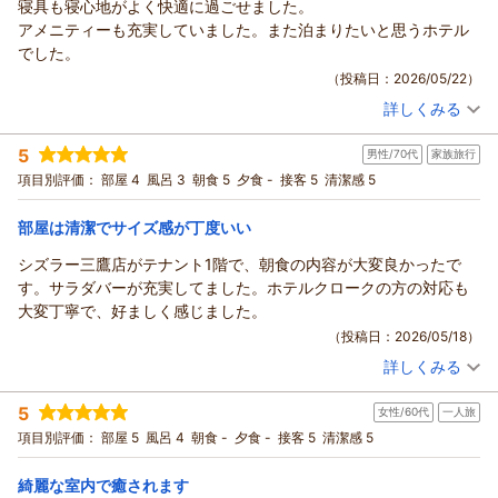
寝具も寝心地がよく快適に過ごせました。
野をお選びいただいたにもかかわらず、客室清掃の不備によ
アメニティーも充実していました。また泊まりたいと思うホテル
り、大変不快な思いをさせてしまいましたことを心よりお詫び
でした。
申し上げます。
（投稿日：2026/05/22）
バス・トイレの床に髪の毛が残っていたとのこと、基本の清
詳しくみる
掃・確認が全くできておらず、お客様のご期待を大きく裏切る
宿泊時期：
2026年05月宿泊 (出張)
結果となりましたこと、深く反省しております。
投稿者：
とーまママさん
(女性/40代)
5
男性/70代
家族旅行
宿泊プラン：
【素泊り】宿泊以外は不要・シンプルステイプラン
「二度と宿泊しない」とのお言葉を重く受け止め、今一度、清
シングル
項目別評価：
部屋 4
風呂 3
朝食 5
夕食 -
接客 5
清潔感 5
掃スタッフおよびフロントスタッフ全員でこの事実を共有し、
食事なし
客室チェック体制の強化と再発防止に努めてまいります。
宿泊価格帯：
22,001～23,000円(大人一人あたり/税込)
部屋は清潔でサイズ感が丁度いい
また、ご質問いただきましたフロントへのご連絡についてでご
ざいますが、お部屋に不備がございました際は、大変お手数で
リッチモンドホテル東京武蔵野からの返信
シズラー三鷹店がテナント1階で、朝食の内容が大変良かったで
すがその場でフロントまでご連絡いただけますと幸いでござい
この度はリッチモンドホテル東京武蔵野にご宿泊いただきまし
す。サラダバーが充実してました。ホテルクロークの方の対応も
ます。すぐに別のお部屋をご提案させていただくか、スタッフ
て誠にありがとうございます。
大変丁寧で、好ましく感じました。
が早急に再清掃に伺うなどの対応をさせていただきます。
お部屋の清潔さや寝具にご満足頂くことが出来、快適にお過ご
（投稿日：2026/05/18）
お客様の大切なお時間を台無しにしてしまいましたこと、重ね
しいただけたようで大変嬉しく思っております。また泊まりた
詳しくみる
てお詫び申し上げます。
いとのお言葉はスタッフ一同にとって何よりの励みとなりま
宿泊時期：
2026年05月宿泊 (家族旅行)
勝手なお願いではございますが、もしまた挽回の機会をいただ
投稿者：
ぽちさん
(男性/70代)
す。
5
けますならば、次回は万全の状態でお客様をお迎えし、心地よ
女性/60代
一人旅
宿泊プラン：
【◆朝食付◆】新鮮野菜でヘルシービュッフェスタイル！
今後もお客様により良いサービスをご提供できるよう、一層の
ダブル
朝のみ
いひとときを提供できるよう、スタッフ一人ひとりが誠心誠
項目別評価：
部屋 5
風呂 4
朝食 -
夕食 -
接客 5
清潔感 5
努力を重ねて参ります。
宿泊価格帯：
11,001～12,000円(大人一人あたり/税込)
意、日々の業務に励んでまいります。
またのお客様のご来館を心よりお待ち申し上げております。
貴重なお時間を割いてご投稿いただきありがとうございます。
綺麗な室内で癒されます
この度はお忙しい中ご投稿頂きまして誠にありがとうございま