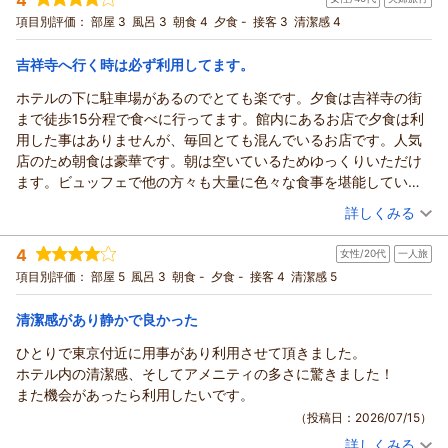
投稿者：
さゆみさん
(女性/40代)
またお伺いさせていただきます。お世話になり、ありがとうござ
宿泊プラン：
【じゃらんスペシャルウィーク】【◆朝食付◆】新鮮野菜でヘ
選んでよかった」と感じていただける滞在をこれからも積み重
項目別評価：
部屋 3
風呂 3
朝食 4
夕食 -
接客 3
清潔感 4
いました！
ルシービュッフェスタイル！
シングル
朝のみ
ねてまいります。
宿泊価格帯：
19,001～20,000円(大人一人あたり/税込)
またお仕事やご旅行で東京へお越しの際に、お迎えできますこ
吉祥寺へ行く時は必ず利用してます。
とを心より楽しみにしております。
ホテルの下に駐車場があるのでとても楽です。夕食は吉祥寺の街
リッチモンドホテル東京武蔵野からの返信
支配人 小西 フロント 笠原
まで徒歩15分程で食べに行ってます。館内にあるお店で夕食は利
リッチモンドホテル東京武蔵野にご宿泊いただきまして誠にあ
（返信日：2026/07/22）
用した事はありませんが、毎回とても混んでいるお店です。人気
りがとうございます。
店のため朝食は豪華です。朝は空いているためゆっくりいただけ
立地、清掃、アメニティに関してお褒めの言葉を賜りまして心
ます。ビュッフェで他の方々も大量に色々な食事を堪能していま
より感謝申し上げます。
す。
（投稿日：2026/07/20）
アメニティコーナーに関しましては「心躍るアメニティ」を目
詳しくみる
標に今後も品揃えをして参ります。
宿泊時期：
2026年05月宿泊 (夫婦旅行)
チーズトーストからしか得られない幸せが、ここにはありま
4
女性/20代
一人旅
投稿者：
りょうさん
(女性/40代)
す。
宿泊プラン：
【◆朝食付◆】新鮮野菜でヘルシービュッフェスタイル！
項目別評価：
部屋 5
風呂 3
朝食 -
夕食 -
接客 4
清潔感 5
少し憂鬱な朝も、きっと笑顔になっていただけるはずでござい
ダブル
朝のみ
宿泊価格帯：
ます。
16,001～17,000円(大人一人あたり/税込)
清潔感があり静かで良かった
この度はお忙しいなかご投稿いただきまして本当にありがとう
ひとりで東京付近に用事があり利用させて頂きました。
リッチモンドホテル東京武蔵野からの返信
ございます。
ホテル内の清潔感、そしてアメニティの多さに驚きました！
次回のご利用を従業員一同お待ち申し上げております。
リッチモンドホテル東京武蔵野をご利用いただきまして誠にあ
また機会があったら利用したいです。
支配人 小西 フロント 山崎
りがとうございます。
（投稿日：2026/07/15）
駐車場や朝食に関しましてお褒めいただき重ねて感謝申し上げ
（返信日：2026/07/21）
詳しくみる
ます。