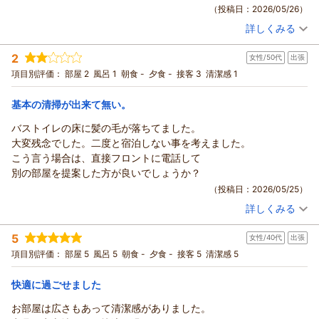
ます。
（投稿日：2026/05/26）
（返信日：2026/06/02）
お忙しい中の高評価のご投稿、重ねて御礼申し上げます。
詳しくみる
アメニティバーにご満足いただけましたようで何よりでござい
宿泊時期：
2026年05月宿泊 (子連れ旅行)
投稿者：
おゆきさん
(女性/30代)
ます。
2
女性/50代
出張
宿泊プラン：
【素泊り】宿泊以外は不要・シンプルステイプラン
シングル
今後とも内容充実と、品を切らさないように努めて参りたいと
項目別評価：
部屋 2
風呂 1
朝食 -
夕食 -
接客 3
清潔感 1
食事なし
存じます。
宿泊価格帯：
20,001～21,000円(大人一人あたり/税込)
お近くまでいらした際には、またお会いできます様スタッフ一
基本の清掃が出来て無い。
同お待ちしております。
リッチモンドホテル東京武蔵野からの返信
（返信日：2026/05/27）
バストイレの床に髪の毛が落ちてました。
この度はリッチモンドホテル東京武蔵野にご宿泊いただきまし
大変残念でした。二度と宿泊しない事を考えました。
て、誠にありがとうございます。
こう言う場合は、直接フロントに電話して
築年数につきましてはご不便をおかけする点もあったかと存じ
別の部屋を提案した方が良いでしょうか？
ますが、その分、清潔さと過ごしやすさで快適にお過ごしいた
（投稿日：2026/05/25）
だけるよう、日々心を込めて整えております。
詳しくみる
特にお子様とのご旅行はお荷物も多く何かと大変かと存じます
宿泊時期：
2026年05月宿泊 (出張)
投稿者：
すーちゃんさん
(女性/50代)
ので、アメニティ面もお役に立てたようで嬉しい限りです。
5
女性/40代
出張
宿泊プラン：
【じゃらんスペシャルウィーク】【早割30/素泊り】30日前ま
ご家族皆さまの旅の思い出の一部になれておりましたら幸いで
での早期割引予約でお得！
シングル
食事なし
項目別評価：
部屋 5
風呂 5
朝食 -
夕食 -
接客 5
清潔感 5
ございます。
宿泊価格帯：
13,001～14,000円(大人一人あたり/税込)
またのお越しを心よりお待ちしております。
快適に過ごせました
支配人 小西 フロント 笠原
リッチモンドホテル東京武蔵野からの返信
（返信日：2026/05/27）
お部屋は広さもあって清潔感がありました。
この度は、数あるホテルの中からリッチモンドホテル東京武蔵