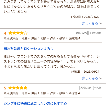
夕飯も近くのイタリアンを予約しましたがそこもとても美味しか
ごみごみしてなくてとても静かで良かった。居酒屋は駅前の反対
リッチモンドホテル東京武蔵野からの返信
す。
ったです！
側に行かないとあまりなさそうだったのが残念。朝食は美味しく
この度はリッチモンドホテル東京武蔵野にご宿泊いただき、誠
支配人 小西 フロント 杉澤
また次回も予約したので宜しくお願いします。
いただけました
にありがとうございます。
（返信日：2026/07/04）
（投稿日：2026/06/29）
初めて当館をご利用いただき、ご期待以上のご滞在となりまし
詳しくみる
たことを大変嬉しく拝読いたしました。客室の清潔さや広いデ
宿泊時期：
2026年05月宿泊 (家族旅行)
スク、ゆったりとお休みいただけるベッド、テレビの機能な
投稿者：
あっちゃんさん
(女性/50代)
4
ど、ご滞在を快適にお過ごしいただけたご様子に安心いたしま
男性/50代
子連れ旅行
宿泊プラン：
【じゃらんスペシャルウィーク】【◆早割３０/朝食付◆】30
日前までの早期割引予約でお得！
した。
ダブル
朝のみ
項目別評価：
部屋 4
風呂 3
朝食 -
夕食 -
接客 4
清潔感 4
宿泊価格帯：
また、この度のご宿泊をきっかけにリッチモンドクラブへご入
10,001～11,000円(大人一人あたり/税込)
会いただき、心より御礼申し上げます。
費用対効果とロケーションよろし
リッチモンドホテル東京武蔵野からの返信
今回は朝食をご利用いただけなかったとのことですが、シズラ
電話や、フロントでのスタッフの対応もとても分かりやすく、レ
ーの朝食は新鮮なサラダバーをはじめ、多くのお客様にご好評
この度はリッチモンドホテル東京武蔵野にご宿泊いただき、誠
ストランでの朝食メニューの内容が多く、とてもおいしかった。
をいただいております。ぜひ次回ご宿泊の際は、お楽しみいた
にありがとうございます。
子どももまた来たいと言ってくれて、良かった。
だけますと幸いです。
客室の大きなデスクがお役に立てたとのこと、大変嬉しく存じ
（投稿日：2026/06/24）
すでに次回のご予約もいただいているとのこと、誠にありがと
ます。また、館内や周辺の落ち着いた環境の中で、ごゆっくり
うございます。再びお迎えできますことを、スタッフ一同心よ
詳しくみる
お過ごしいただけたご様子に安心いたしました。
宿泊時期：
2026年06月宿泊 (子連れ旅行)
り楽しみにしております。
朝食につきましても、美味しくお召し上がりいただけたとのお
投稿者：
〓熊猫さん
(男性/50代)
5
支配人小西
男性/20代
一人旅
宿泊プラン：
【早割14/素泊り】14日前までの早期割引予約でお得！
言葉をありがとうございます。
フロント岡田
ダブル
食事なし
項目別評価：
部屋 4
風呂 4
朝食 -
夕食 -
接客 5
清潔感 4
一方で、周辺の飲食店につきましては、ご期待に沿えず申し訳
宿泊価格帯：
14,001～15,000円(大人一人あたり/税込)
なく存じます。おすすめのお店もご案内しておりますので、お
（返信日：2026/07/04）
シンプルに快適に過ごしたい方におすすめ
気軽にスタッフまでお声がけください。