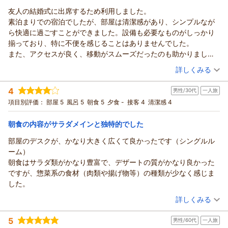
リッチモンドホテル東京武蔵野からの返信
今後も快適にお過ごしいただけるホテルを目指して努めてまい
友人の結婚式に出席するため利用しました。
ります。
この度はリッチモンドホテル東京武蔵野にご宿泊いただき、誠
素泊まりでの宿泊でしたが、部屋は清潔感があり、シンプルなが
またのお越しをスタッフ一同、心よりお待ち申し上げておりま
にありがとうございます。
ら快適に過ごすことができました。設備も必要なものがしっかり
す。
電話やフロントでのスタッフ対応につきまして、温かいお言葉
揃っており、特に不便を感じることはありませんでした。
支配人小西
をお寄せいただき御礼申し上げます。
また、アクセスが良く、移動がスムーズだったのも助かりまし
フロント岡田
分かりやすいご案内を心がけておりますので、そのように感じ
た。結婚式の予定があったためホテルで過ごす時間は長くありま
（投稿日：2026/06/21）
詳しくみる
ていただけたことを嬉しく存じます。
（返信日：2026/06/29）
せんでしたが、ゆっくり休むことができました。
また、朝食につきましてもご満足いただけたとのこと、何より
宿泊時期：
2026年05月宿泊 (一人旅)
華やかなホテルというよりは、落ち着いて安心して宿泊できるホ
4
でございます。
男性/30代
一人旅
投稿者：
まきおさん
(男性/20代)
テルという印象です。また近くに用事がある際は利用したいと思
宿泊プラン：
【早割60/素泊り】60日前までの早期割引予約でお得！
豊富なメニューをお楽しみいただき、ご家族皆さまで気持ちよ
項目別評価：
部屋 5
風呂 5
朝食 5
夕食 -
接客 4
清潔感 4
います。
シングル
食事なし
くお過ごしいただけたご様子が伝わってまいりました。
宿泊価格帯：
15,001～16,000円(大人一人あたり/税込)
なかでも、お子さまから「また来たい」とのお言葉をいただけ
朝食の内容がサラダメインと独特的でした
たことは、私どもにとりまして大変嬉しく、励みとなっており
部屋のデスクが、かなり大きく広くて良かったです（シングルル
リッチモンドホテル東京武蔵野からの返信
ます。
ーム）
今後もご家族皆さまに安心してご利用いただけるホテルを目指
この度はリッチモンドホテル東京武蔵野にご宿泊いただきまし
朝食はサラダ類がかなり豊富で、デザートの質がかなり良かった
して努めてまいります。
て誠にありがとうございます。
ですが、惣菜系の食材（肉類や揚げ物等）の種類が少なく感じま
またのお越しをスタッフ一同、心よりお待ち申し上げておりま
ご友人様のご結婚式という大切なご予定の際に、数あるホテル
した。
す。
の中から当ホテルをお選びいただきましたことを嬉しく思って
（投稿日：2026/06/15）
支配人 小西
おります。
詳しくみる
フロント 岡田
お部屋の清潔さや設備、アクセス面についてご満足いただけた
宿泊時期：
2026年05月宿泊 (一人旅)
とのお言葉をいただき、スタッフ一同大変嬉しく拝読させてい
5
（返信日：2026/06/25）
男性/60代
一人旅
投稿者：
ピカゲットさん
(男性/30代)