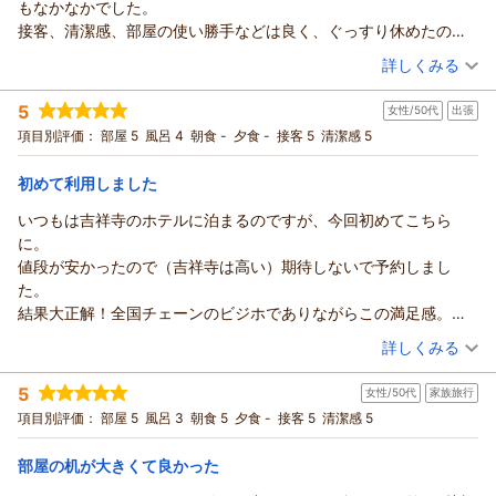
もなかなかでした。
三鷹駅からのアクセスの良さや館内の清潔さ、アメニティにご
接客、清潔感、部屋の使い勝手などは良く、ぐっすり休めたの
満足いただけたようで、大変嬉しく思っております。また、朝
で、予定通りの日程で免許を取得できました。
（投稿日：2026/07/03）
食のシズラーで新鮮な野菜をお楽しみいただけたとのこと、何
詳しくみる
よりでございます。
宿泊時期：
2026年05月宿泊 (夫婦旅行)
今後もお客様が安心して快適にお過ごしいただけるホテルであ
5
女性/50代
出張
投稿者：
もっこ師匠さん
(男性/40代)
るようサービスの向上に励んで参ります。
宿泊プラン：
【素泊り】宿泊以外は不要・シンプルステイプラン
項目別評価：
部屋 5
風呂 4
朝食 -
夕食 -
接客 5
清潔感 5
ダブル
またのお客様のご宿泊をスタッフ一同、心よりお待ちしており
食事なし
ます。
初めて利用しました
宿泊価格帯：
6,001～7,000円(大人一人あたり/税込)
支配人 小西 フロント 杉澤
いつもは吉祥寺のホテルに泊まるのですが、今回初めてこちら
（返信日：2026/07/11）
リッチモンドホテル東京武蔵野からの返信
に。
この度はリッチモンドホテル東京武蔵野にご宿泊いただき誠に
値段が安かったので（吉祥寺は高い）期待しないで予約しまし
ありがとうございます。
た。
大事な資格取得試験での拠点として数あるホテルの中から当館
結果大正解！全国チェーンのビジホでありながらこの満足感。
をご利用いただき、また資格を予定通りに取得できたとお伺い
お部屋も綺麗だし机がひろくてパソコンその他十分におけます。
（投稿日：2026/07/02）
詳しくみる
する事ができ大変嬉しく思っております。
シングルでもベッドが大きいしゆっくりできます。
またスタッフの接客やお部屋の清潔感、使い勝手にご満足いた
宿泊時期：
2026年06月宿泊 (出張)
TVでアプリが利用できるのでそれもGood!
5
女性/50代
家族旅行
投稿者：
だき、ゆっくりお休みいただけたとのお言葉をいただく事が出
けいぱんさん
(女性/50代)
今回は朝食はつけなかったけど朝、みんなレストランで美味しそ
宿泊プラン：
【じゃらんのお得な10日間】【早割３０/素泊まり】30日前ま
項目別評価：
部屋 5
風呂 3
朝食 5
夕食 -
接客 5
清潔感 5
来、大変励みとなります。
うに食べているのを横目で見ながらチェックアウトしました(泣)
での早期割引予約でお得！
シングル
食事なし
今後もお客様が快適に安心してお過ごしいただけるホテルであ
早速リッチモンド会員になりました。
宿泊価格帯：
18,001～19,000円(大人一人あたり/税込)
部屋の机が大きくて良かった
るようサービスの向上に努めてまいります。
駅から少し歩くけど、といっても駅から７分だから許容範囲内。
またのご宿泊をスタッフ一同、心よりお待ち申し上げておりま