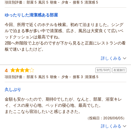
ただきました。ご滞在時間は限られていたとのことですが、ゆ
宿泊プラン：
【じゃらんのお得な10日間】【◆朝食付◆】新鮮野菜でヘルシ
項目別評価：
部屋 5
風呂 5
朝食 -
夕食 -
接客 5
清潔感 5
ービュッフェスタイル！
っくりとお休みいただけたようで何よりでございます。
シングル
朝のみ
宿泊価格帯：
今後もお客様に安心して快適にお過ごしいただけるホテルを目
11,001～12,000円(大人一人あたり/税込)
ゆったりした清潔感ある部屋
指し、サービス向上に努めてまいります。
今回、所用で近くのホテルを検索。初めて泊まりました。シング
リッチモンドホテル東京武蔵野からの返信
またお近くにお越しの際は、ぜひ当ホテルをご利用くださいま
ルで泊まる事が多い中で清潔感、広さ、風呂は大変良くて広いベ
せ。スタッフ一同、心よりお待ち申し上げております。
この度はリッチモンドホテル東京武蔵野にご宿泊いただき、誠
ッドクッションは最高ですね。
支配人 小西 フロント 杉澤
にありがとうございます。
2階へ外階段で上がるのですが下から見ると正面にレストランの看
客室のデスクにつきまして、ご満足いただけたとのこと大変嬉
（返信日：2026/06/22）
板で迷いましたけど。
しく拝読いたしました。広めのデスクは、お仕事やお食事、ち
（投稿日：2026/06/11）
ょっとした作業など、さまざまな場面で快適にご利用いただけ
詳しくみる
るようご用意しておりますので、お役に立てましたことを嬉し
宿泊時期：
2026年06月宿泊 (一人旅)
く存じます。
4
女性/50代
友達旅行
投稿者：
もぐさん
(男性/60代)
また、朝食につきましても、豊富なサラダやデザートをお楽し
宿泊プラン：
【じゃらんスペシャルウィーク】【素泊り】宿泊以外は不要・
項目別評価：
部屋 5
風呂 5
朝食 -
夕食 -
接客 3
清潔感 5
シンプルステイプラン！
みいただけたとのこと、何よりでございます。一方で、お惣菜
シングル
食事なし
宿泊価格帯：
や肉料理などの品数につきましては、ご期待に沿えず申し訳な
11,001～12,000円(大人一人あたり/税込)
久しぶり
く存じます。いただいたご意見はレストランとも共有し、今後
金額も安かったので、期待0でしたが、なんと、部屋、浴室キレ
リッチモンドホテル東京武蔵野からの返信
の参考とさせていただきます。
イ、イスの座り心地、ベッドの寝心地、最高でした。
これからも幅広いお客様にご満足いただけるホテルを目指して
この度はリッチモンドホテル東京武蔵野にご宿泊いただきまし
またここなら宿泊したいと感じまささた。
努めてまいります。
て誠にありがとうございます。
（投稿日：2026/06/05）
またのお越しをスタッフ一同、心よりお待ち申し上げておりま
お部屋の清潔感や広さ、お風呂、そしてベッドのクッションに
す。
詳しくみる
つきましてご満足いただけたとのこと、大変嬉しく拝読いたし
宿泊時期：
2026年06月宿泊 (友達旅行)