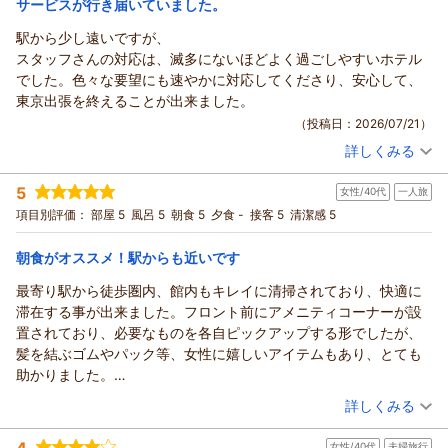
サービスが行き届いていました。
大切なお誕生日の思い出づくりのお手伝いができましたこと
リッチモンドホテル東京武蔵野からの返信
を、スタッフ一同大変光栄に存じます。
駅から少し遠いですが、
またご家族皆様でお越しいただける日を、心よりお待ちしてお
この度はリッチモンドホテル東京武蔵野をご利用いただき誠に
スタッフさんの対応は、滅多にないほどよく過ごしやすいホテル
ります。
ありがとうございます。
でした。色々な要望にも速やかに対応してくださり、安心して、
支配人 小西 フロント 笠原
御滞在中はシズラーの朝食に満足いただけたようで何よりでご
東京出張を終えることが出来ました。
ざいます。
（返信日：2026/07/24）
（投稿日：2026/07/21）
今後もよりよいお食事が提供できるよう、シズラーのスタッフ
詳しくみる
共々精進して参ります。
宿泊時期：
2026年05月宿泊 (出張)
お忙しい中クチコミをご投稿いただきありがとうございまし
投稿者：
りんごさん
(女性/40代)
5
女性/40代
一人旅
宿泊プラン：
【じゃらんのお得な10日間】【早割３０/素泊まり】30日前ま
た。
での早期割引予約でお得！
シングル
食事なし
項目別評価：
部屋 5
風呂 5
朝食 5
夕食 -
接客 5
清潔感 5
またのご利用を心よりお待ち申し上げております。
宿泊価格帯：
13,001～14,000円(大人一人あたり/税込)
リッチモンドホテル東京武蔵野 支配人 小西 フロント 進藤
朝食がオススメ！駅からも近いです
（返信日：2026/07/22）
リッチモンドホテル東京武蔵野からの返信
最寄り駅から徒歩圏内、館内もキレイに清掃されており、快適に
この度はリッチモンドホテル東京武蔵野にご宿泊いただきまし
滞在する事が出来ました。フロント前にアメニティコーナーが設
て、ありがとうございます。
置されており、必要なものを各自ピックアップする形でしたが、
「滅多にないほどよく過ごしやすいホテル」とのお言葉は、私
髪を結ぶゴムやパック等、女性に嬉しいアイテムもあり、とても
どもにとって何より励みになるお褒めの言葉でございます。
助かりました。
ご出張という大切なご滞在の中で、ご要望にもスムーズにお応
また、朝は野菜たっぷりの朝食を楽しむ事が出来ます。シズラー
（投稿日：2026/07/20）
詳しくみる
えでき、安心してお過ごしいただけたことを何より嬉しく存じ
定番の焼き立てチーズトーストもあり、朝からお腹いっぱい幸せ
ます。
宿泊時期：
2026年07月宿泊 (一人旅)
な気分になりました。
4
駅からは少し歩いていただく立地ではございますが、「ここを
女性/40代
夫婦旅行