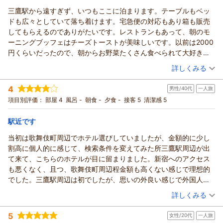
リッチモンドホテル東京武蔵野からの返信
支配人 小西 フロント 笠原
す。
三鷹駅から遠すぎず、いつもここに泊まります。テーブルもベッ
この度はリッチモンドホテル東京武蔵野にご宿泊頂きまして誠
（返信日：2026/05/26）
支配人 小西 フロント 杉澤
ドも広々としていて落ち着けます。宅急便の対応もあり箱も販売
にありがとうございます。
（返信日：2026/05/23）
してもらえるのでありがたいです。レストランもあって、朝のモ
ホテルスタッフの接客にお褒めのお言葉を頂くことが出来、大
ーニングブッフェはチーズトーストが美味しいです。以前は2000
変嬉しく思っております。
円くらいだったので、朝からお野菜たくさん食べられて大好きで
また当ホテルの朝食会場であるシズラーをご利用いただきご満
したが、3000円くらいに値上がりしたので、しかたないと思いな
（投稿日：2026/05/15）
詳しくみる
足いただけたようでございまして、何よりでございます。シズ
がら、利用するか迷うところです。大好きなホテルです。
ラーのご朝食は多くのお客様よりお褒めのお言葉を頂いてお
宿泊時期：
2026年04月宿泊 (一人旅)
4
り、ご好評をいただいております。是非またご宿泊の際にはご
男性/40代
一人旅
投稿者：
にこちゃんさん
(女性/60代)
宿泊プラン：
【じゃらんスペシャルウィーク】【早割14/素泊り】14日前ま
利用いただければと存じます。
項目別評価：
部屋 4
風呂 -
朝食 -
夕食 -
接客 5
清潔感 5
での早期割引予約でお得！
シングル
食事なし
今後もお客様が快適に安心してご宿泊できるホテルであるよ
宿泊価格帯：
11,001～12,000円(大人一人あたり/税込)
う、スタッフ一同今以上に努力を重ねてまいります。
駅近です
この度はお忙しい中ご投稿頂き誠にありがとうございます。
当初は歌舞伎町周辺でホテル選びしていましたが、金額的に少し
リッチモンドホテル東京武蔵野からの返信
支配人 小西 フロント 杉澤
割高に個人的に感じて、検索条件を変えてみた所三鷹駅周辺が出
いつもリッチモンドホテル東京武蔵野にご宿泊いただきまして
（返信日：2026/05/19）
て来て、こちらのホテルが目に留まりました。新宿へのアクセス
誠にありがとうございます。
も悪くなく、且つ、歌舞伎町周辺程金額も高くない感じで理想的
大好きなホテルとのお言葉を頂くことができ、大変嬉しく思っ
でした。三鷹駅周辺は初でしたが、思いの外良い感じで外国人観
ております。
光客も全くと言っていい程見なくて、めっちゃ静かな印象でし
（投稿日：2026/05/11）
またレストランシズラーのご朝食につきましてもご満足いただ
詳しくみる
た。また利用しても良いと思えました
けたようで何よりでございます。ご朝食料金につきましては、
宿泊時期：
2026年05月宿泊 (一人旅)
昨今の状況により改定を行っておりますが、価格以上にご満足
5
女性/20代
一人旅
投稿者：
えるちやんさん
(男性/40代)