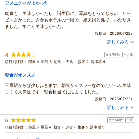
宿泊価格帯：
12,001～13,000円(大人一人あたり/税込)
アメニティがよかった
朝食も、美味しかったし、誕生日に、写真をとってもらい、サー
リッチモンドホテル東京武蔵野からの返信
ビスよかった。夕食もホテルの一階で、娘夫婦と孫で、いただき
この度はリッチモンドホテル東京武蔵野にご宿泊頂きまして誠
ました。すごく美味しかった。
にありがとうございます。
（投稿日：2026/07/22）
ズボンプレッサーにつきましては、ご不便をおかけし申し訳ご
詳しくみる
ざいません。私どものホテルでは、お部屋までお持ちする貸出
宿泊時期：
2026年07月宿泊 (夫婦旅行)
の備品としてご用意しております。ご希望の際は、お気軽にフ
投稿者：
おかきさん
(女性/60代)
4
ロントまでお申し付けください。
女性/60代
一人旅
宿泊プラン：
【◆朝食付◆】新鮮野菜でヘルシービュッフェスタイル！
また、ウォーターサーバーにつきましても、ご意見をお寄せい
ツイン
朝のみ
項目別評価：
部屋 4
風呂 3
朝食 -
夕食 -
接客 4
清潔感 4
宿泊価格帯：
ただきありがとうございます。現在は各フロアの端に1台ずつ設
15,001～16,000円(大人一人あたり/税込)
置しておりますが、お部屋の場所によってはご利用いただきに
朝食がオススメ
リッチモンドホテル東京武蔵野からの返信
くい場合があることを認識しております。恐れ入りますが現時
三鷹駅からは少し歩きます、朝食がシズラーなのでたいへん美味
点では増設の予定はございませんが、お客様よりお寄せいただ
この度はリッチモンドホテル東京武蔵野にご利用いただきまし
しくて大満足です。朝食目当てに泊まりました。
きました貴重なご意見を真摯に受け止め、今後のサービス向上
て誠にありがとうございます。
（投稿日：2026/07/22）
に活かしてまいります。
朝食を美味しくお召し上がりいただけたこと、またお誕生日の
お客様により快適にお過ごしいただけるホテルを目指し、今後
詳しくみる
記念写真など、スタッフのサービスにもご満足いただけたとの
宿泊時期：
2026年05月宿泊 (一人旅)
も真摯に努力を重ねてまいります。またのお客様のご利用を心
お言葉を大変嬉しく拝見いたしました。
投稿者：
ひぐちゃんさん
(女性/60代)
5
よりお待ちしております。
女性/40代
出張
宿泊プラン：
【じゃらんスペシャルウィーク】【早割30/素泊り】30日前ま
ご夕食では1階レストランにて娘様ご夫婦、お孫様とご一緒に楽
での早期割引予約でお得！
支配人 小西 フロント 杉澤
シングル
食事なし
項目別評価：
部屋 5
風呂 4
朝食 -
夕食 -
接客 5
清潔感 5
しいひとときをお過ごしいただき、お料理もご満足いただけた
宿泊価格帯：
13,001～14,000円(大人一人あたり/税込)
ようで何よりでございます。
（返信日：2026/08/03）