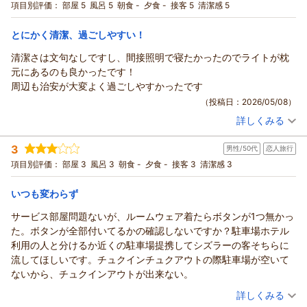
いただける内容をご提供できるよう、今後もサービス向上に努
宿泊プラン：
【じゃらんのお得な10日間】【早割３０/素泊まり】30日前ま
項目別評価：
部屋 5
風呂 5
朝食 -
夕食 -
接客 5
清潔感 5
での早期割引予約でお得！
めてまいります。
シングル
食事なし
宿泊価格帯：
これからも快適にお過ごしいただけるホテルを目指し、スタッ
10,001～11,000円(大人一人あたり/税込)
とにかく清潔、過ごしやすい！
フ一同努力を重ねてまいります。
清潔さは文句なしですし、間接照明で寝たかったのでライトが枕
リッチモンドホテル東京武蔵野からの返信
この度はお忙しいなかご投稿いただきまして誠にありがとうご
元にあるのも良かったです！
ざいます。
この度は、当ホテルをお目に留めていただき、誠にありがとう
周辺も治安が大変よく過ごしやすかったです
支配人 小西 フロント 杉澤
ございます。
（投稿日：2026/05/08）
また、お忙しい中のご投稿、重ねて御礼申し上げます。
（返信日：2026/05/16）
詳しくみる
コメント頂きましたように、新宿まで15分のアクセスの割には
宿泊時期：
2026年05月宿泊 (一人旅)
静かにお過ごししいただけるかと存じますので、また近くまで
投稿者：
はるさん
(女性/20代)
3
お越しの際にはお目にかかれます様、スタッフ一同お待ちして
男性/50代
恋人旅行
宿泊プラン：
【じゃらんスペシャルウィーク】【素泊り】宿泊以外は不要・
シンプルステイプラン
おります。
シングル
食事なし
項目別評価：
部屋 3
風呂 3
朝食 -
夕食 -
接客 3
清潔感 3
宿泊価格帯：
16,001～17,000円(大人一人あたり/税込)
（返信日：2026/05/12）
いつも変わらず
リッチモンドホテル東京武蔵野からの返信
サービス部屋問題ないが、ルームウェア着たらボタンが1つ無かっ
この度はリッチモンドホテル東京武蔵野にご利用いただきまし
た。ボタンが全部付いてるかの確認しないですか？駐車場ホテル
て、誠にありがとうございます。
利用の人と分けるか近くの駐車場提携してシズラーの客そちらに
照明に関しまして、細かな設備まで心地よく感じていただけた
流してほしいです。チュクインチュクアウトの際駐車場が空いて
ことを大変嬉しく存じます。
ないから、チュクインアウトが出来ない。
枕元のライトはできるだけリラックスしてお休みいただけるよ
（投稿日：2026/05/06）
詳しくみる
う選んでおりますので、そのように感じていただけて何よりで