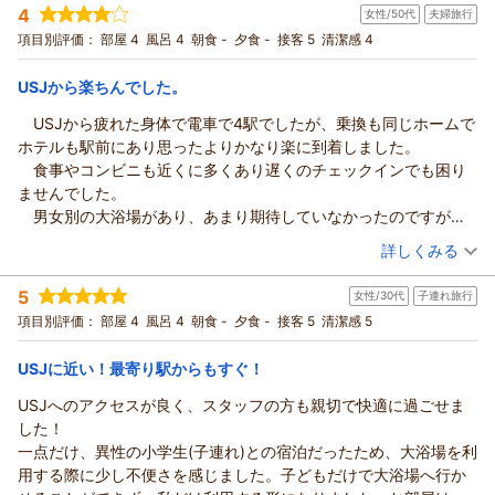
コンセントで何とか使えました。
4
またのご利用をスタッフ一同、心よりお待ちしております。
女性/50代
夫婦旅行
投稿者：
ののさん
(女性/40代)
2連泊だと清掃入らない所も多いですが、ゴミ回収やタオル交換ベ
宿泊プラン：
【早期割６０】［食事なし］ 早めの計画でお得にステイ│大浴
項目別評価：
部屋 4
風呂 4
朝食 -
夕食 -
接客 5
清潔感 4
（返信日：2026/06/13）
ッドメイキングなどしていただき2泊目も1泊目同様気持ちよく過
場・露天風呂あり│駅まで徒歩1分
ツイン
食事なし
ごせました。
宿泊価格帯：
5,001～6,000円(大人一人あたり/税込)
USJから楽ちんでした。
USJから疲れた身体で電車で4駅でしたが、乗換も同じホームで
ホテルソビアル大阪ドーム前からの返信
ホテルも駅前にあり思ったよりかなり楽に到着しました。
この度は当館をご利用いただき、誠にありがとうございます。
食事やコンビニも近くに多くあり遅くのチェックインでも困り
USJへのアクセスがお役に立てたようで何よりでございます。
ませんでした。
また、連泊中も快適にお過ごしいただけたとのお言葉を頂戴
男女別の大浴場があり、あまり期待していなかったのですが思
し、大変嬉しく存じます。
ったより広くてとてもリラックスできました。妻もゆっくり入れ
（投稿日：2026/06/07）
一方で、お部屋の設備や環境につきましてはご不便をおかけ
詳しくみる
たと満足していました。
し、申し訳ございませんでした。いただいたご意見は真摯に受
宿泊時期：
2026年06月宿泊 (夫婦旅行)
ドリンクサービスもコーヒーの他に紅茶や緑茶などもあり、ま
け止め、より快適にお過ごしいただけるよう改善に努めてまい
5
女性/30代
子連れ旅行
投稿者：
よっしぃさん
(女性/50代)
たスイーツまであり夜も朝もありがたく頂きました。
ります。
宿泊プラン：
【注目スペシャル企画／ツイン確約】［食事なし］１名で
項目別評価：
部屋 4
風呂 4
朝食 -
夕食 -
接客 5
清潔感 5
また機会がありましたらお世話になりたいと思います。ありが
広々。２名でお得に。期間限定・快適ステイ
今後も皆様に気持ちよくご利用いただけるホテルを目指してま
ツイン
食事なし
とうございました。
宿泊価格帯：
いりますので、また機会がございましたらぜひご利用ください
3,001～4,000円(大人一人あたり/税込)
USJに近い！最寄り駅からもすぐ！
ませ。スタッフ一同、心よりお待ちしております。
USJへのアクセスが良く、スタッフの方も親切で快適に過ごせま
ホテルソビアル大阪ドーム前からの返信
（返信日：2026/06/13）
した！
この度は当館をご利用いただき、誠にありがとうございます。
一点だけ、異性の小学生(子連れ)との宿泊だったため、大浴場を利
ご滞在中は快適にお過ごしいただけたご様子を伺い、大変嬉し
用する際に少し不便さを感じました。子どもだけで大浴場へ行か
く拝読いたしました。また、大浴場やドリンクサービスにつき