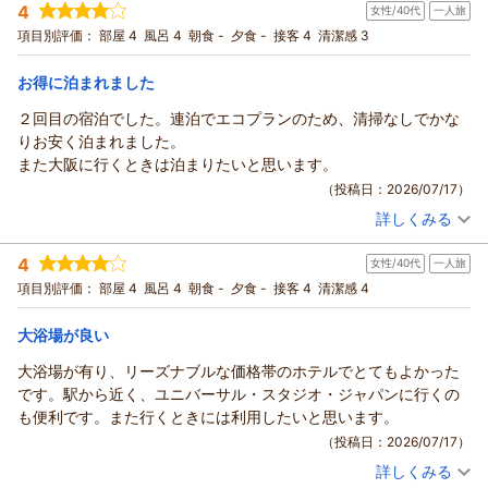
4
また、お部屋から見える電車をお子様にお楽しみいただけたと
女性/40代
一人旅
宿泊プラン：
【限定セール】［朝食付］ 毎朝楽しい。各地のおいしさを味わ
う「旅する朝食」
のこと、スタッフ一同大変嬉しく励みになりました。
シングル
朝のみ
項目別評価：
部屋 4
風呂 4
朝食 -
夕食 -
接客 4
清潔感 3
宿泊価格帯：
ぜひまたご家族皆様でお越しください。スタッフ一同、心より
7,001～8,000円(大人一人あたり/税込)
お待ちしております。
お得に泊まれました
ホテルソビアル大阪ドーム前からの返信
（返信日：2026/07/25）
２回目の宿泊でした。連泊でエコプランのため、清掃なしでかな
この度はご宿泊いただき、また嬉しい口コミをありがとうござ
りお安く泊まれました。
います。
また大阪に行くときは泊まりたいと思います。
朝食を楽しみにお選びいただき、ご期待にお応えできたことを
（投稿日：2026/07/17）
大変嬉しく思います。また、お料理の補充についてもご満足い
詳しくみる
ただけたとのお言葉は、スタッフの励みになります。朝食は少
宿泊時期：
2026年07月宿泊 (一人旅)
しずつメニューを変えておりますので、次回ご利用して頂く際
投稿者：
なつさん
(女性/40代)
4
女性/40代
一人旅
宿泊プラン：
【連泊エコプラン】［食事なし］ 2泊以上で500円OFF／清掃
にはまた違ったメニューをお楽しみいただけるかと思います。
なしでお得に＜駅チカ＆大浴場あり＞
シングル
食事なし
項目別評価：
部屋 4
風呂 4
朝食 -
夕食 -
接客 4
清潔感 4
またのご利用をスタッフ一同、心よりお待ちしております。
宿泊価格帯：
4,001～5,000円(大人一人あたり/税込)
（返信日：2026/07/25）
大浴場が良い
ホテルソビアル大阪ドーム前からの返信
大浴場が有り、リーズナブルな価格帯のホテルでとてもよかった
この度は、当館に2度目のご宿泊誠にありがとうございます。
です。駅から近く、ユニバーサル・スタジオ・ジャパンに行くの
エコプランをご利用いただき、お得にご宿泊いただけたとのご
も便利です。また行くときには利用したいと思います。
感想をお寄せいただき、心より感謝申し上げます。
（投稿日：2026/07/17）
また大阪にお越しの際は、是非当館のご利用お待ちしておりま
詳しくみる
す。
宿泊時期：
2026年05月宿泊 (一人旅)