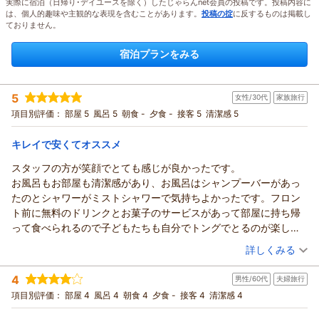
実際に宿泊（日帰り･デイユースを除く）したじゃらんnet会員の投稿です。投稿内容に
は、個人的趣味や主観的な表現を含むことがあります。
投稿の掟
に反するものは掲載し
ておりません。
宿泊プランをみる
5
女性/30代
家族旅行
項目別評価：
部屋 5
風呂 5
朝食 -
夕食 -
接客 5
清潔感 5
キレイで安くてオススメ
スタッフの方が笑顔でとても感じが良かったです。
お風呂もお部屋も清潔感があり、お風呂はシャンプーバーがあっ
たのとシャワーがミストシャワーで気持ちよかったです。フロン
ト前に無料のドリンクとお菓子のサービスがあって部屋に持ち帰
って食べられるので子どもたちも自分でトングでとるのが楽しそ
うでした。とても安かったし駅近くで、居酒屋などたくさん周り
（投稿日：2026/08/01）
詳しくみる
にあり立地も良かったです。
宿泊時期：
2026年07月宿泊 (家族旅行)
4
男性/60代
夫婦旅行
投稿者：
まるさん
(女性/30代)
宿泊プラン：
【お子様歓迎◆ファミリープラン】［食事なし］ 小学生以下な
項目別評価：
部屋 4
風呂 4
朝食 4
夕食 -
接客 4
清潔感 4
ら部屋代が無料！大阪の旅を、楽しくお得に。
ツイン
食事なし