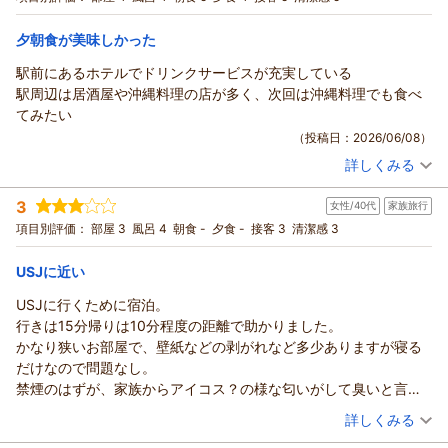
宿泊価格帯：
7,001～8,000円(大人一人あたり/税込)
（返信日：2026/06/13）
夕朝食が美味しかった
ホテルソビアル大阪ドーム前からの返信
駅前にあるホテルでドリンクサービスが充実している
この度は当館をご利用いただき、誠にありがとうございます。
駅周辺は居酒屋や沖縄料理の店が多く、次回は沖縄料理でも食べ
駅近の立地につきまして、お役立ていただけたようで嬉しく存
てみたい
じます。
（投稿日：2026/06/08）
また、お荷物のお預かりにつきましては、ご不便をおかけいた
詳しくみる
しました。貴重なご意見をお寄せいただきありがとうございま
宿泊時期：
2026年05月宿泊 (夫婦旅行)
す。ご利用に際して分かりやすくご案内できるよう、今後の参
投稿者：
舞妓さん
(男性/70代)
3
女性/40代
家族旅行
宿泊プラン：
【２食付き】 イチボに塩漬け豚バラ。肉もりもりプレート＋食
考とさせていただきます。
べ放題サイドブッフェ。生ビールは１杯無料！
ツイン
朝・夕
項目別評価：
部屋 3
風呂 4
朝食 -
夕食 -
接客 3
清潔感 3
これからもより快適にご利用いただけるホテルを目指してまい
宿泊価格帯：
9,001～10,000円(大人一人あたり/税込)
りますので、また機会がございましたらぜひお越しくださいま
USJに近い
せ。スタッフ一同、心よりお待ちしております。
ホテルソビアル大阪ドーム前からの返信
（返信日：2026/06/13）
USJに行くために宿泊。
この度は当館をご利用いただき、誠にありがとうございます。
行きは15分帰りは10分程度の距離で助かりました。
ドリンクサービスについてお喜びいただけたようで、大変嬉し
かなり狭いお部屋で、壁紙などの剥がれなど多少ありますが寝る
く存じます。また、周辺の飲食店にもご興味をお持ちいただき
だけなので問題なし。
ありがとうございます。
禁煙のはずが、家族からアイコス？の様な匂いがして臭いと言わ
当館周辺にはさまざまなお店がございますので、次回お越しの
れ、部屋にあった空気清浄機を使おうと、入口側のコンセントを
（投稿日：2026/06/08）
詳しくみる
際はぜひお食事もお楽しみくださいませ。スタッフからもお勧
使うとドアの開閉が出来ず。持参した延長コードがありデスクの
めさせていただきます。
宿泊時期：
2026年06月宿泊 (家族旅行)