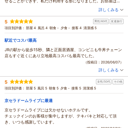
せることができず、私だけ利用する形になりました。お部屋はシ
ましてもご満足いただけたとのこと、何よりでございます。
ャワー室のみだったので、お部屋にも浴槽があるともっと良かっ
（投稿日：2026/06/07）
お客様に少しでも旅の疲れを癒していただけるよう、これから
詳しくみる
たなと思いました。また、カードキーが1枚だったため、私がお風
もサービスの向上に努めてまいります。
宿泊時期：
2026年06月宿泊 (子連れ旅行)
呂に行っている間は部屋の電源が切れ、子どもは持参したスマホ
また大阪へお越しの際は、ぜひ当館をご利用くださいませ。ス
5
男性/60代
友達旅行
投稿者：
ゆきまるさん
(女性/30代)
の明かりで過ごしていました。
タッフ一同、心よりお待ちしております。
宿泊プラン：
【お子様歓迎◆ファミリープラン】［食事なし］ 小学生以下な
項目別評価：
部屋 4
風呂 4
朝食 -
夕食 -
接客 4
清潔感 5
カードキーを2枚発行していただけると、子連れの宿泊者にとって
ら部屋代が無料！大阪の旅を、楽しくお得に。
ツイン
食事なし
（返信日：2026/06/13）
さらに利用しやすいと感じました。
宿泊価格帯：
12,001～13,000円(大人一人あたり/税込)
駅近でコスパ最高
それ以外は満足しており、良い思い出になりました。
JRの駅から徒歩15秒、隣と正面居酒屋、コンビニも牛丼チェーン
ホテルソビアル大阪ドーム前からの返信
店もすぐ近くにあり立地最高コスパも最高でした。
この度は当館をご利用いただき、誠にありがとうございます。
（投稿日：2026/06/07）
アクセスやスタッフの対応についてお褒めのお言葉をいただ
詳しくみる
き、大変嬉しく存じます。ご滞在が良い思い出となりましたこ
宿泊時期：
2026年05月宿泊 (友達旅行)
と、何よりでございます。
投稿者：
ポストンさん
(男性/60代)
5
また、大浴場やカードキーに関する貴重なご意見をお寄せいた
女性/50代
その他
宿泊プラン：
【注目スペシャル企画／ツイン確約】［食事なし］１名で
広々。２名でお得に。期間限定・快適ステイ
だきありがとうございます。お子様とのご宿泊ならではのご不
ツイン
食事なし
項目別評価：
部屋 5
風呂 5
朝食 5
夕食 -
接客 5
清潔感 5
宿泊価格帯：
便をおかけし、申し訳ございませんでした。
3,001～4,000円(大人一人あたり/税込)
カードキーの追加発行はフロントにて承っておりますので、次
京セラドームライブに最適
ホテルソビアル大阪ドーム前からの返信
回ご利用の際はお気軽にお申し付けくださいませ。
京セラドームライブには欠かせないホテルです。
いただいたお声は今後のサービス向上の参考とさせていただき
この度は、当館をご利用いただきありがとうございます。
チェックインのお客様が集中しますが、テキパキと対応して頂
ます。
立地の良さとコストパフォーマンスにご満足いただけたとのお
き、いつも感謝しています。
また大阪へお越しの際は、ぜひご利用くださいませ。スタッフ
言葉を賜り、心より御礼申し上げます。