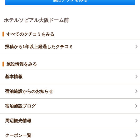
ホテルソビアル大阪ドーム前からの返信
この度は当ホテルをご利用いただき、またご感想をお寄せいた
ホテルソビアル大阪ドーム前
だき誠にありがとうございます。
大浴場やウェルカムドリンクにご満足いただけたようで大変嬉
しく存じます。
すべてのクチコミをみる
また、コインランドリーにつきましてはご不便をおかけし申し
訳ございませんでした。
投稿から1年以上経過したクチコミ
なお、女性専用フロアにつきましては以前終了しており、現在
は設けておりません。ご案内の補足としてお伝えいたします。
施設情報をみる
また大阪へお越しの際は、ぜひご利用くださいませ。
スタッフ一同、心よりお待ちしております。
基本情報
ホテルソビアル大阪ドーム前 フロント
（返信日：2026/06/09）
宿泊施設からのお知らせ
宿泊施設ブログ
周辺観光情報
クーポン一覧