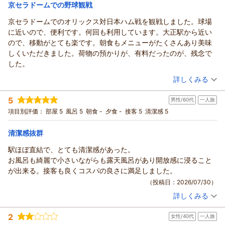
宿泊価格帯：
4,001～5,000円(大人一人あたり/税込)
京セラドームでの野球観戦
京セラドームでのオリックス対日本ハム戦を観戦しました。球場
に近いので、便利です。何回も利用しています。大正駅から近い
ので、移動がとても楽です。朝食もメニューがたくさんあり美味
しくいただきました。荷物の預かりが、有料だったのが、残念で
した。
（投稿日：2026/07/31）
詳しくみる
宿泊時期：
2026年07月宿泊 (夫婦旅行)
5
男性/60代
一人旅
投稿者：
ぼるさん
(男性/60代)
宿泊プラン：
【連泊エコプラン】［朝食付き］ 2泊以上で最大15％OFF／清
項目別評価：
部屋 5
風呂 5
朝食 -
夕食 -
接客 5
清潔感 5
掃なしでお得に＜駅チカ＆大浴場あり＞
ツイン
朝のみ
宿泊価格帯：
12,001～13,000円(大人一人あたり/税込)
清潔感抜群
駅ほぼ直結で、とても清潔感があった。
お風呂も綺麗で小さいながらも露天風呂があり開放感に浸ること
が出来る。接客も良くコスパの良さに満足しました。
（投稿日：2026/07/30）
詳しくみる
宿泊時期：
2026年06月宿泊 (一人旅)
投稿者：
ナダルさん
(男性/60代)
2
女性/40代
一人旅
宿泊プラン：
【限定セール】［食事なし］利便性バツグンの大正区で快適ス