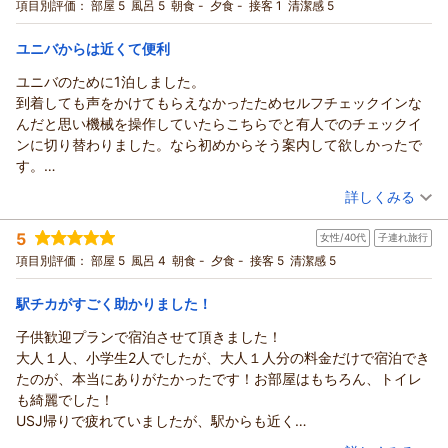
テイ＜大浴場あり＞
シングル
食事なし
項目別評価：
部屋 5
風呂 5
朝食 -
夕食 -
接客 1
清潔感 5
宿泊価格帯：
5,001～6,000円(大人一人あたり/税込)
ユニバからは近くて便利
ユニバのために1泊しました。
到着しても声をかけてもらえなかったためセルフチェックインな
んだと思い機械を操作していたらこちらでと有人でのチェックイ
ンに切り替わりました。なら初めからそう案内して欲しかったで
す。
朝フロントに居たスタッフからおはようございますもありがとう
（投稿日：2026/07/30）
詳しくみる
ございましたの一声もなかったです。
宿泊時期：
2026年07月宿泊 (一人旅)
こんな対応されたのは初めてです。
5
女性/40代
子連れ旅行
投稿者：
うりゅうさん
(女性/40代)
部屋は広くて使いやすくユニバからも近くて良かったのにとても
宿泊プラン：
【限定セール】［食事なし］利便性バツグンの大正区で快適ス
項目別評価：
部屋 5
風呂 4
朝食 -
夕食 -
接客 5
清潔感 5
残念です。
テイ＜大浴場あり＞
シングル
食事なし
宿泊価格帯：
5,001～6,000円(大人一人あたり/税込)
駅チカがすごく助かりました！
子供歓迎プランで宿泊させて頂きました！
大人１人、小学生2人でしたが、大人１人分の料金だけで宿泊でき
たのが、本当にありがたかったです！お部屋はもちろん、トイレ
も綺麗でした！
USJ帰りで疲れていましたが、駅からも近く
とても助かりました！
（投稿日：2026/07/29）