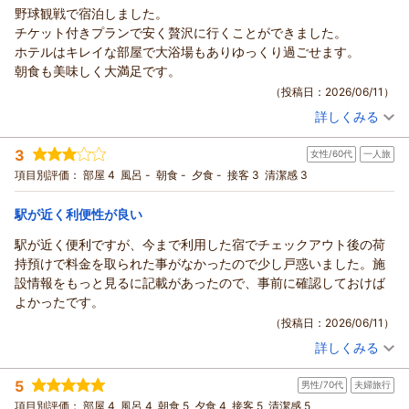
（返信日：2026/07/08）
野球観戦で宿泊しました。
ホテルソビアル大阪ドーム前からの返信
チケット付きプランで安く贅沢に行くことができました。
この度は当ホテルをご利用いただき、誠にありがとうございま
ホテルはキレイな部屋で大浴場もありゆっくり過ごせます。
す。
朝食も美味しく大満足です。
京セラドームでの野球観戦にあわせてご宿泊いただき、立地や
（投稿日：2026/06/11）
館内の清潔さ、スタッフの対応、大浴場にご満足いただけたご
詳しくみる
様子を大変嬉しく拝見いたしました。
宿泊時期：
2026年06月宿泊 (夫婦旅行)
また、ご家族でのご利用もご検討いただきありがとうございま
投稿者：
とものりさん
(男性/40代)
3
す。次回も快適にお過ごしいただけるよう、スタッフ一同心よ
女性/60代
一人旅
宿泊プラン：
【野球観戦プラン】［朝食付き］ドームまで徒歩８分＆指定席
券で、オリックス戦をゆったり観戦＜１日１組＞
りお待ちしております。
ツイン
朝のみ
項目別評価：
部屋 4
風呂 -
朝食 -
夕食 -
接客 3
清潔感 3
宿泊価格帯：
10,001～11,000円(大人一人あたり/税込)
（返信日：2026/07/07）
駅が近く利便性が良い
ホテルソビアル大阪ドーム前からの返信
駅が近く便利ですが、今まで利用した宿でチェックアウト後の荷
この度は当館をご利用いただき、誠にありがとうございます。
持預けで料金を取られた事がなかったので少し戸惑いました。施
野球観戦とあわせてご滞在をお楽しみいただけたご様子を伺
設情報をもっと見るに記載があったので、事前に確認しておけば
い、大変嬉しく存じます。また、お部屋や大浴場、朝食につき
よかったです。
ましてもご満足いただけたとのお言葉を頂戴し、スタッフ一同
（投稿日：2026/06/11）
の励みとなります。
詳しくみる
これからも皆様に快適なご滞在を提供できるよう努めてまいり
宿泊時期：
2026年06月宿泊 (一人旅)
ます。
投稿者：
ヒロさん
(女性/60代)
5
男性/70代
夫婦旅行
宿泊プラン：
【連泊エコプラン】［食事なし］ 2泊以上で最大15％OFF／清
また機会がございましたら、ぜひ当館をご利用くださいませ。
掃なしでお得に＜駅チカ＆大浴場あり＞
シングル
食事なし
項目別評価：
部屋 4
風呂 4
朝食 5
夕食 4
接客 5
清潔感 5
スタッフ一同、心よりお待ちしております。