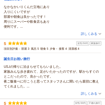
なかなかいりくんだ立地にあり
入りにくいですが
部屋や朝食は良かったです！
周りにスーパーや飲食店もあり
便利です。
また利用したいと思います(^-^)v
（投稿日：2026/07/23）
詳しくみる
宿泊時期：
2026年06月宿泊 (出張)
5
女性/50代
家族旅行
投稿者：
ひろしさん
(男性/50代)
宿泊プラン：
【ポイント還元】［朝食付き］ 今だけポイント最大１０％│駅
項目別評価：
部屋 3
風呂 5
朝食 5
夕食 -
接客 4
清潔感 4
まで徒歩1分／大浴場＆露天風呂無料
シングル
朝のみ
宿泊価格帯：
8,001～9,000円(大人一人あたり/税込)
誕生日お祝い旅行
USJの帰りに泊まらせてもらいました。
ホテルソビアル大阪ドーム前からの返信
家族みんな歩き疲れて、足がいたかったのですが、駅からすぐの
この度はご宿泊いただき、また温かい口コミをご投稿いただき
とこだったので、良かったです。
誠にありがとうございます。
夜ご飯食べに行こうと思ってスタッフさんに聞いたら親切に教え
立地につきましては、ご不便をおかけしたにもかかわらずお越
てくれました。
しいただきありがとうございました。
大浴場もゆっくり入らせてもらいました。
（投稿日：2026/07/22）
お部屋や朝食にご満足いただけたとのお言葉を大変嬉しく拝見
詳しくみる
朝食はすごぐ最高でした。子供も喜んで一杯食べました。また大
いたしました。また、周辺のスーパーや飲食店などの利便性に
宿泊時期：
2026年07月宿泊 (家族旅行)
阪に行くときは宜しくお願いします。
ついてもご評価いただきありがとうございます。
5
女性/30代
子連れ旅行
投稿者：
ともちゃんさん
(女性/50代)