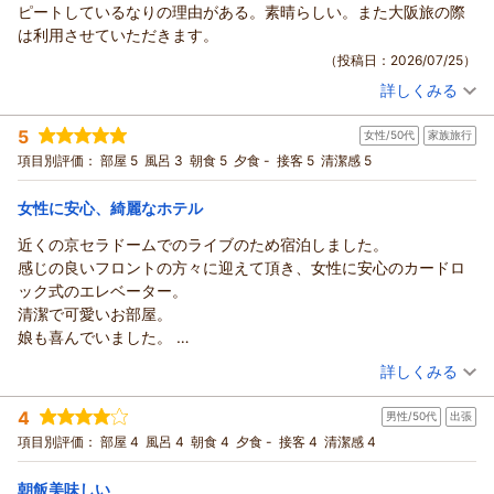
ピートしているなりの理由がある。素晴らしい。また大阪旅の際
は利用させていただきます。
（投稿日：2026/07/25）
詳しくみる
宿泊時期：
2026年07月宿泊 (友達旅行)
投稿者：
アクアさん
(男性/40代)
5
女性/50代
家族旅行
宿泊プラン：
【限定セール】［食事なし］利便性バツグンの大正区で快適ス
テイ＜大浴場あり＞
シングル
食事なし
項目別評価：
部屋 5
風呂 3
朝食 5
夕食 -
接客 5
清潔感 5
宿泊価格帯：
5,001～6,000円(大人一人あたり/税込)
女性に安心、綺麗なホテル
近くの京セラドームでのライブのため宿泊しました。
感じの良いフロントの方々に迎えて頂き、女性に安心のカードロ
ック式のエレベーター。
清潔で可愛いお部屋。
娘も喜んでいました。
朝ごはんも充実していて美味しかったです。
（投稿日：2026/07/24）
詳しくみる
残念なのが部屋にはシャワールームしかなかったことです。大浴
宿泊時期：
2026年07月宿泊 (家族旅行)
場もあるようなので、また機会があれば利用してみたいと思いま
4
男性/50代
出張
投稿者：
おばっちさん
(女性/50代)
す。
宿泊プラン：
【ロングステイ】［朝食付き］ イン１３時／翌１３時アウト。
項目別評価：
部屋 4
風呂 4
朝食 4
夕食 -
接客 4
清潔感 4
観光にもイベントにも便利な２４時間ステイ
ツイン
朝のみ
宿泊価格帯：
12,001～13,000円(大人一人あたり/税込)
朝飯美味しい