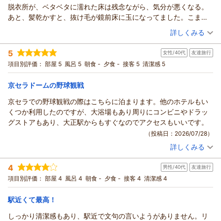
脱衣所が、ベタベタに濡れた床は残念ながら、気分が悪くなる。
あと、髪乾かすと、抜け毛が鏡前床に玉になってました。こまめ
な清掃をお願いします。
（投稿日：2026/07/28）
詳しくみる
駅近や他は、まあまあよいので、お風呂が改善されてきたら嬉し
宿泊時期：
2026年07月宿泊 (夫婦旅行)
いかな。
5
女性/40代
友達旅行
投稿者：
はしふえさん
(女性/50代)
宿泊プラン：
【早期割６０】［食事なし］ 早めの計画でお得にステイ│大浴
項目別評価：
部屋 5
風呂 5
朝食 -
夕食 -
接客 5
清潔感 5
場・露天風呂あり│駅まで徒歩1分
ツイン
食事なし
宿泊価格帯：
5,001～6,000円(大人一人あたり/税込)
京セラドームの野球観戦
京セラでの野球観戦の際はこちらに泊まります。他のホテルもい
くつか利用したのですが、大浴場もあり周りにコンビニやドラッ
グストアもあり、大正駅からもすぐなのでアクセスもいいです。
（投稿日：2026/07/28）
詳しくみる
宿泊時期：
2026年07月宿泊 (友達旅行)
投稿者：
meenaさん
(女性/40代)
4
男性/40代
友達旅行
宿泊プラン：
【限定セール】［食事なし］利便性バツグンの大正区で快適ス
テイ＜大浴場あり＞
ツイン
食事なし
項目別評価：
部屋 4
風呂 4
朝食 -
夕食 -
接客 4
清潔感 4
宿泊価格帯：
12,001～13,000円(大人一人あたり/税込)
駅近くて最高！
しっかり清潔感もあり、駅近で文句の言いようがありません。リ