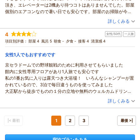
す。今後もお客様にご満足いただけるようスタッフ一同、精進
頂き、エレベーターは2機あり待つコトはありませんでした。部屋
して参ります。また大阪へお越しの機会がありましたら、是非
個別のエアコンなので暑い日でも安心です。部屋のお掃除が今回
当ホテルをご利用くださいませ。
は少し甘めでした。京セラドームで大きなイベントが有ると料金
（投稿日：2026/06/01）
詳しくみる
（返信日：2026/06/13）
が跳ね上がりますが、普段はコスパの良いホテルです。
宿泊時期：
2026年05月宿泊 (一人旅)
4
女性/50代
一人旅
投稿者：
琵琶湖の暴れん坊さん
(男性/60代)
宿泊プラン：
【連泊エコプラン】［食事なし］ 2泊以上で最大15％OFF／清
項目別評価：
部屋 4
風呂 5
朝食 -
夕食 -
接客 4
清潔感 4
掃なしでお得に＜駅チカ＆大浴場あり＞
シングル
食事なし
宿泊価格帯：
9,001～10,000円(大人一人あたり/税込)
女性1人でもおすすめです
京セラドームでの野球観戦のために利用させてもらいました
ホテルソビアル大阪ドーム前からの返信
館内に女性専用フロアがあり1人旅でも安心です
いつも当ホテルをご利用いただき誠にありがとうございます。
私の1番お気に入りは露天つき大浴場！ いろんなシャンプーが置
スタッフの対応や当館のご利用におきまして、あたたかいお言
かれているので、3泊で毎日違うものを使ってみました
葉をいただき重ねてお礼申し上げます。しかしながら清掃にて
大正駅から徒歩でものの１分の立地や無料のウェルカムドリンク
ご迷惑をおかけし大変申し訳ございません。スタッフ間にて情
(ちょっとしたお菓子あり)もありがたかったです
（投稿日：2026/06/01）
報共有を行い、改善に努めて参ります。今後も、お気づきの点
詳しくみる
１つ不満があるなら館内にコインランドリーがなかったことか
がございましたらお聞かせいただけますと幸いです。
宿泊時期：
2026年03月宿泊 (一人旅)
な…徒歩7～8分のランドリーを教えてもらいましたが、台数が少
（返信日：2026/06/13）
投稿者：
くまくまさん
(女性/50代)
なく1つは故障中で待たされました
宿泊プラン：
【食事なし】 駅まで1分、4駅先はUSJ。リトル沖縄の街・大正
1
2
3
|< 最初
最後 >|
でも、機会があればまた利用したいホテルです
区で快適ステイ＜大浴場あり＞
シングル
食事なし
宿泊価格帯：
13,001～14,000円(大人一人あたり/税込)
宿泊プランをみる