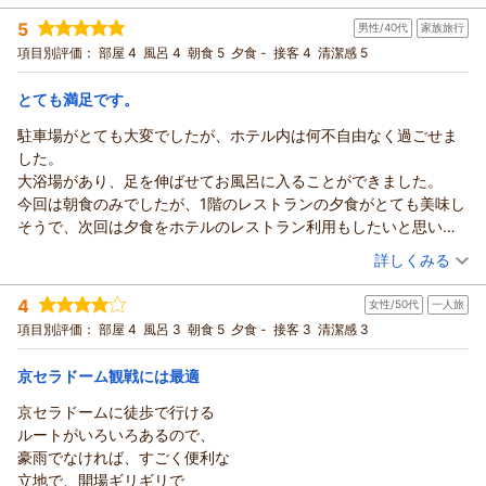
ホテルソビアル大阪ドーム前
投稿者：
なつさん
(女性/40代)
5
男性/40代
家族旅行
宿泊プラン：
【注目スペシャル企画／ツイン確約】［食事なし］１名で
フロント
広々。２名でお得に。期間限定・快適ステイ
ツイン
食事なし
項目別評価：
部屋 4
風呂 4
朝食 5
夕食 -
接客 4
清潔感 5
（返信日：2026/07/21）
宿泊価格帯：
5,001～6,000円(大人一人あたり/税込)
とても満足です。
ホテルソビアル大阪ドーム前からの返信
駐車場がとても大変でしたが、ホテル内は何不自由なく過ごせま
この度は当ホテルのご利用、誠にありがとうございます。アク
した。
セスの良さを気にいっていただけましたようで幸いでございま
大浴場があり、足を伸ばせてお風呂に入ることができました。
す。また利用したいとのお言葉もいただき、大変嬉しく思いま
今回は朝食のみでしたが、1階のレストランの夕食がとても美味し
す。また大阪へお越しいただく機会がございましたら是非当ホ
そうで、次回は夕食をホテルのレストラン利用もしたいと思いま
テルをご利用くださいませ。心よりお待ちしております。
す。
（投稿日：2026/07/05）
詳しくみる
ホテルソビアル大阪ドーム前
フロント
宿泊時期：
2026年06月宿泊 (家族旅行)
4
女性/50代
一人旅
投稿者：
まさおきさん
(男性/40代)
（返信日：2026/07/25）
宿泊プラン：
【注目スペシャル企画／ツイン確約】［朝食付］１名で広々。
項目別評価：
部屋 4
風呂 3
朝食 5
夕食 -
接客 3
清潔感 3
２名でお得に。期間限定・快適ステイ
ツイン
朝のみ
宿泊価格帯：
6,001～7,000円(大人一人あたり/税込)
京セラドーム観戦には最適
京セラドームに徒歩で行ける
ホテルソビアル大阪ドーム前からの返信
ルートがいろいろあるので、
この度は、当館をご利用いただき誠にありがとうございます。
豪雨でなければ、すごく便利な
館内では「何不自由なく過ごせました」とのお言葉を頂戴し、
立地で、開場ギリギリで