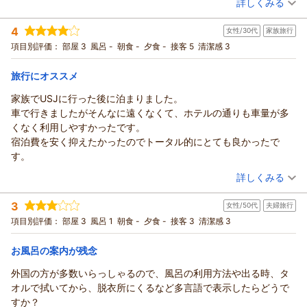
詳しくみる
宿泊時期：
2026年07月宿泊 (子連れ旅行)
4
女性/30代
家族旅行
投稿者：
ちこさん
(女性/40代)
宿泊プラン：
【お子様歓迎◆ファミリープラン】［食事なし］ 小学生以下な
項目別評価：
部屋 3
風呂 -
朝食 -
夕食 -
接客 5
清潔感 3
ら部屋代が無料！大阪の旅を、楽しくお得に。
ツイン
食事なし
宿泊価格帯：
5,001～6,000円(大人一人あたり/税込)
旅行にオススメ
家族でUSJに行った後に泊まりました。
車で行きましたがそんなに遠くなくて、ホテルの通りも車量が多
くなく利用しやすかったです。
宿泊費を安く抑えたかったのでトータル的にとても良かったで
す。
（投稿日：2026/07/28）
詳しくみる
宿泊時期：
2026年07月宿泊 (家族旅行)
3
女性/50代
夫婦旅行
投稿者：
向日葵さん
(女性/30代)
宿泊プラン：
【お子様歓迎◆ファミリープラン】［食事なし］ 小学生以下な
項目別評価：
部屋 3
風呂 1
朝食 -
夕食 -
接客 3
清潔感 3
ら部屋代が無料！大阪の旅を、楽しくお得に。
ツイン
食事なし
宿泊価格帯：
3,001～4,000円(大人一人あたり/税込)
お風呂の案内が残念
外国の方が多数いらっしゃるので、風呂の利用方法や出る時、タ
オルで拭いてから、脱衣所にくるなど多言語で表示したらどうで
すか？