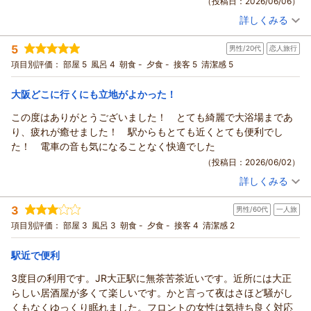
（投稿日：2026/06/06）
一同、心よりお待ちしております。
是非、次回もご利用くださいませ。
詳しくみる
ホテルソビアル大阪ドーム前
（返信日：2026/06/13）
宿泊時期：
2026年05月宿泊 (その他)
フロント
投稿者：
あやちゃんさん
(女性/50代)
5
男性/20代
恋人旅行
宿泊プラン：
【早期割６０】［朝食付き］ 早めの計画でお得にステイ│大浴
（返信日：2026/06/09）
場・露天風呂あり│駅まで徒歩1分
ツイン
朝のみ
項目別評価：
部屋 5
風呂 4
朝食 -
夕食 -
接客 5
清潔感 5
宿泊価格帯：
17,001～18,000円(大人一人あたり/税込)
大阪どこに行くにも立地がよかった！
ホテルソビアル大阪ドーム前からの返信
この度はありがとうございました！ とても綺麗で大浴場まであ
この度は、京セラドームでのライブの際に当ホテルをご利用い
り、疲れが癒せました！ 駅からもとても近くとても便利でし
ただき、大変光栄に存じます。
た！ 電車の音も気になることなく快適でした
チェックイン時には混雑によりお待たせする場面もあったかと
（投稿日：2026/06/02）
存じますが、スタッフの対応についてお褒めのお言葉をいただ
詳しくみる
き、心より感謝申し上げます。
宿泊時期：
2026年05月宿泊 (恋人旅行)
また、ライブでのご利用の際は、是非ご利用くださいませ。
投稿者：
なべちゃんさん
(男性/20代)
3
男性/60代
一人旅
宿泊プラン：
【連泊エコプラン】［食事なし］ 2泊以上で最大15％OFF／清
ホテルソビアル大阪ドーム前
掃なしでお得に＜駅チカ＆大浴場あり＞
ツイン
食事なし
項目別評価：
部屋 3
風呂 3
朝食 -
夕食 -
接客 4
清潔感 2
フロント
宿泊価格帯：
4,001～5,000円(大人一人あたり/税込)
（返信日：2026/06/07）
駅近で便利
ホテルソビアル大阪ドーム前からの返信
3度目の利用です。JR大正駅に無茶苦茶近いです。近所には大正
この度は当ホテルをご利用いただき誠にありがとうございま
らしい居酒屋が多くて楽しいです。かと言って夜はさほど騒がし
す。快適にお過ごしいただけたとのお言葉、大変嬉しく思いま
くもなくゆっくり眠れました。フロントの女性は気持ち良く対応