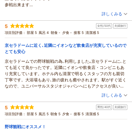
大変励みになります。
参戦出来ます
一方で、当館の駐車場につきましては、ご不便おかけし申し訳
朝食も美味しくて、食べ過ぎて
（投稿日：2026/07/03）
ございません。
詳しくみる
しまいます！
大浴場や朝食についてはご満足いただけたご様子で、大変うれ
宿泊時期：
2026年07月宿泊 (一人旅)
しく存じます。
5
女性/50代
夫婦旅行
投稿者：
のろさん
(女性/50代)
夕食についても嬉しいお言葉をありがとうございます。次回ご
宿泊プラン：
【連泊エコプラン】［朝食付き］ 2泊以上で最大15％OFF／清
項目別評価：
部屋 5
風呂 4
朝食 -
夕食 -
接客 5
清潔感 5
掃なしでお得に＜駅チカ＆大浴場あり＞
利用の際は、是非ご利用下さいませ。
ツイン
朝のみ
宿泊価格帯：
ホテルソビアル大阪ドーム前
12,001～13,000円(大人一人あたり/税込)
京セラドームに近く､近隣にイオンなど飲食店が充実しているので
フロント
とても安心
ホテルソビアル大阪ドーム前からの返信
（返信日：2026/07/10）
京セラドームでの野球観戦の為､利用しました｡京セラドームに､と
この度はご宿泊いただき、また嬉しい口コミをお寄せいただき
ても近くて良かったです。近隣にイオンや飲食店・コンビニもあ
誠にありがとうございます。
り充実しています。ホテル内も清潔で明るくスタッフの方も親切
京セラドームへのアクセスや立地の便利さをご実感いただけた
丁寧です。大浴場もあり､旅の疲れも癒やされます。駅がすぐ近く
とのこと、大変嬉しく拝見いたしました。開場直前までゆっく
なので、ユニバーサルスタジオジャパンへにもアクセスが良い為､
りお過ごしいただける点は、多くのお客様にもご好評いただい
今度は、家族で利用したいと思います。
（投稿日：2026/06/25）
ております。
詳しくみる
また、朝食についても嬉しいお言葉をありがとうございます。
宿泊時期：
2026年06月宿泊 (夫婦旅行)
スタッフ一同、大変励みになります。
5
男性/40代
夫婦旅行
投稿者：
祐子さん
(女性/50代)
今後も快適にお過ごしいただけるホテルを目指して努めてまい
宿泊プラン：
【連泊エコプラン】［食事なし］ 2泊以上で最大15％OFF／清
項目別評価：
部屋 5
風呂 5
朝食 5
夕食 -
接客 5
清潔感 5
掃なしでお得に＜駅チカ＆大浴場あり＞
ります。また京セラドームへお越しの際は、ぜひ当館をご利用
ツイン
食事なし
宿泊価格帯：
くださいませ。スタッフ一同、心よりお待ちしております。
6,001～7,000円(大人一人あたり/税込)
野球観戦にオススメ！