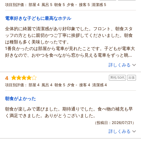
「また利用したい」とのお言葉は、スタッフ一同にとって何よ
宿泊プラン：
【お子様歓迎◆ファミリープラン】［朝食付き］ 小学生以下な
項目別評価：
部屋 4
風呂 5
朝食 5
夕食 -
接客 5
清潔感 5
ら部屋代が無料！大阪の旅を、楽しくお得に。
りの励みです。今後も快適にお過ごしいただけるよう、サービ
ツイン
朝のみ
宿泊価格帯：
スの向上に努めてまいります。
8,001～9,000円(大人一人あたり/税込)
電車好きな子どもに最高なホテル
またお会いできます日を心よりお待ちしております。
全体的に綺麗で清潔感があり好印象でした。フロント、朝食スタ
ホテルソビアル大阪ドーム前からの返信
（返信日：2026/07/26）
ッフの方ともに親切かつご丁寧に挨拶してくださいました。朝食
この度はご宿泊いただき、また心温まる口コミをありがとうご
は種類も多く美味しかったです。
ざいます。
1番良かったのは部屋から電車が見れたことです。子どもが電車大
USJ帰りのご宿泊に当ホテルをお選びいただき、誠にありがと
好きなので、おやつを食べながら窓から見える電車をずっと眺め
うございます。駅からの立地やスタッフのご案内、大浴場でゆ
ていました。このホテル最高と言っておりました。
（投稿日：2026/07/21）
っくりお過ごしいただけたとのこと、大変嬉しく拝見いたしま
詳しくみる
した。
宿泊時期：
2026年07月宿泊 (子連れ旅行)
また、朝食をご家族皆様にお楽しみいただき、お子様にも喜ん
4
男性/50代
出張
投稿者：
さくらさん
(女性/30代)
でいただけたとのお言葉は、スタッフにとって何よりの励みで
宿泊プラン：
【お子様歓迎◆ファミリープラン】［朝食付き］ 小学生以下な
項目別評価：
部屋 4
風呂 4
朝食 5
夕食 -
接客 4
清潔感 4
ら部屋代が無料！大阪の旅を、楽しくお得に。
す。
ダブル
朝のみ
宿泊価格帯：
また大阪へお越しの際は、ぜひ当ホテルをご利用ください。ス
10,001～11,000円(大人一人あたり/税込)
朝食がよかった
タッフ一同、心よりお待ちしております。
朝食が楽しみで選びました。期待通りでした。食べ物の補充も早
ホテルソビアル大阪ドーム前からの返信
（返信日：2026/07/25）
く満足できました。ありがとうございました。
この度はご宿泊いただき、また心温まる口コミをお寄せいただ
（投稿日：2026/07/21）
きありがとうございます。
詳しくみる
館内の清潔さやスタッフの対応、朝食にご満足いただけたとの
宿泊時期：
2026年07月宿泊 (出張)
お言葉を大変嬉しく拝見いたしました。
投稿者：
ろびんさん
(男性/50代)