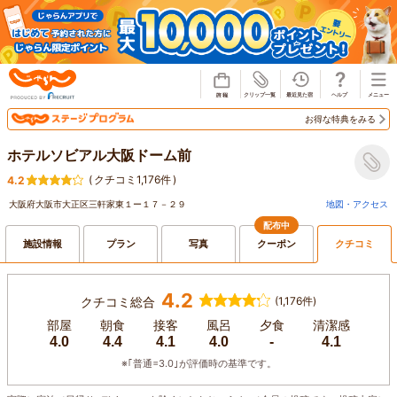
じゃらん
お得な特典をみる
ホテルソビアル大阪ドーム前
(
クチコミ1,176件
)
4.2
大阪府大阪市大正区三軒家東１ー１７－２９
地図・アクセス
配布中
施設情報
プラン
写真
クーポン
クチコミ
4.2
クチコミ総合
(1,176件)
部屋
朝食
接客
風呂
夕食
清潔感
4.0
4.4
4.1
4.0
-
4.1
※｢普通=3.0｣が評価時の基準です。