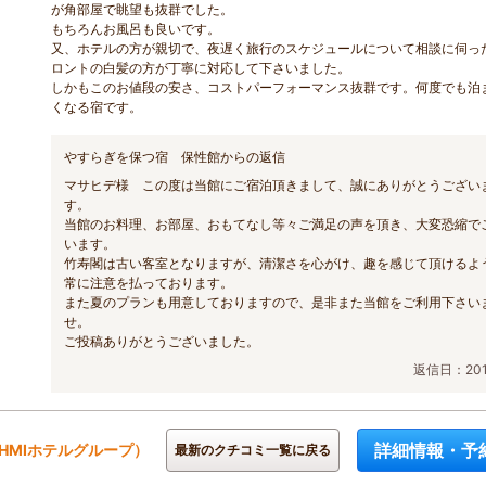
が角部屋で眺望も抜群でした。
もちろんお風呂も良いです。
又、ホテルの方が親切で、夜遅く旅行のスケジュールについて相談に伺っ
ロントの白髪の方が丁寧に対応して下さいました。
しかもこのお値段の安さ、コストパーフォーマンス抜群です。何度でも泊
くなる宿です。
やすらぎを保つ宿 保性館からの返信
マサヒデ様 この度は当館にご宿泊頂きまして、誠にありがとうござい
す。
当館のお料理、お部屋、おもてなし等々ご満足の声を頂き、大変恐縮で
います。
竹寿閣は古い客室となりますが、清潔さを心がけ、趣を感じて頂けるよ
常に注意を払っております。
また夏のプランも用意しておりますので、是非また当館をご利用下さい
せ。
ご投稿ありがとうございました。
返信日：2011
詳細情報・予
HMIホテルグループ）
最新のクチコミ一覧に戻る