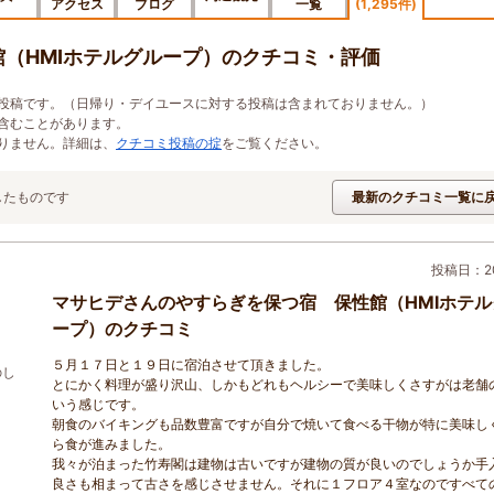
アクセス
ブログ
一覧
(1,295件)
（HMIホテルグループ）のクチコミ・評価
投稿です。（日帰り・デイユースに対する投稿は含まれておりません。）
含むことがあります。
りません。詳細は、
クチコミ投稿の掟
をご覧ください。
したものです
最新のクチコミ一覧に
投稿日：20
マサヒデさんのやすらぎを保つ宿 保性館（HMIホテル
ープ）のクチコミ
５月１７日と１９日に宿泊させて頂きました。
のし
とにかく料理が盛り沢山、しかもどれもヘルシーで美味しくさすがは老舗
いう感じです。
朝食のバイキングも品数豊富ですが自分で焼いて食べる干物が特に美味し
ら食が進みました。
我々が泊まった竹寿閣は建物は古いですが建物の質が良いのでしょうか手
良さも相まって古さを感じさせません。それに１フロア４室なのですべて