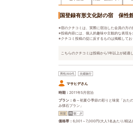
国登録有形文化財の宿 保性館
※宿のクチコミは、実際に宿泊した会員の方の
※投稿内容には、個人的趣味や主観的な表現を
※クチコミ投稿の掟に反するものは掲載してお
こちらのクチコミは投稿から1年以上が経過
男性/60代
夫婦旅行
マサヒデさん
時期
2011年5月宿泊
プラン
春～初夏◇季節の彩りと味覚「おた
み懐石プラン」
和室
朝・夕
価格帯
6,001～7,000円(大人1名あたり/税込)