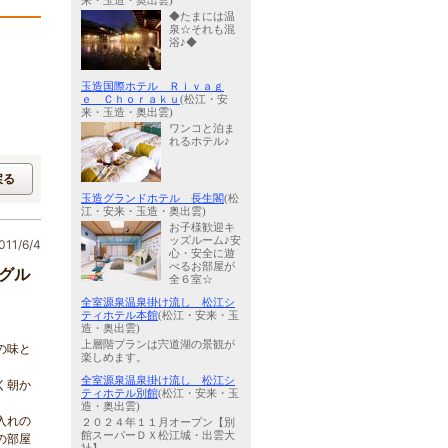
来・玉造・奥出雲)
◆たまには温
泉☆それも混
浴♪◆
玉造国際ホテル Ｒｉｖａｇ
ｅ Ｃｈｏｒａｋｕ
(松江・安
来・玉造・奥出雲)
ワンコと泊ま
れるホテル♪
戻る
玉造グランドホテル 長生閣
(松
江・安来・玉造・奥出雲)
お子様歓迎キ
ッズルーム♪安
11/6/4
心・安全に遊
べるお部屋が
グル
全６室☆
全室源泉温泉掛け流し 松江シ
ティホテル本館
(松江・安来・玉
造・奥出雲)
上層階プランは宍道湖の景観が
の味と
楽しめます。
全室源泉温泉掛け流し 松江シ
く朝か
ティホテル別館
(松江・安来・玉
造・奥出雲)
入れの
２０２４年１１月オープン【別
館スーパーＤＸ松江城・出雲大
の部屋