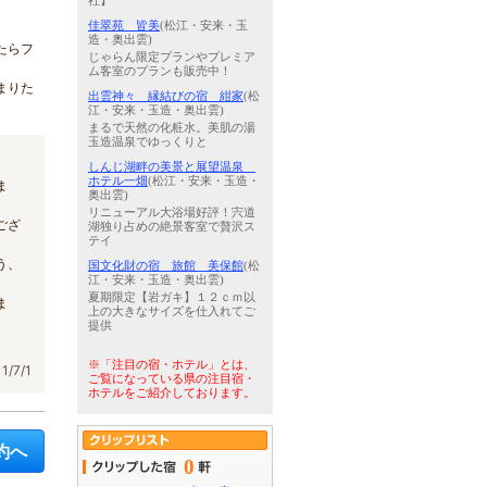
社】
佳翠苑 皆美
(松江・安来・玉
造・奥出雲)
たらフ
じゃらん限定プランやプレミア
ム客室のプランも販売中！
まりた
出雲神々 縁結びの宿 紺家
(松
江・安来・玉造・奥出雲)
まるで天然の化粧水。美肌の湯
玉造温泉でゆっくりと
しんじ湖畔の美景と展望温泉
ホテル一畑
(松江・安来・玉造・
ま
奥出雲)
リニューアル大浴場好評！宍道
ござ
湖独り占めの絶景客室で贅沢ス
テイ
う、
国文化財の宿 旅館 美保館
(松
江・安来・玉造・奥出雲)
夏期限定【岩ガキ】１２ｃｍ以
ま
上の大きなサイズを仕入れてご
提供
※「注目の宿・ホテル」とは、
/7/1
ご覧になっている県の注目宿・
ホテルをご紹介しております。
約へ
0