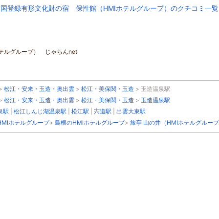
国登録有形文化財の宿 保性館（HMIホテルグループ）のクチコミ一
テルグループ） じゃらんnet
>
松江・安来・玉造・奥出雲
>
松江・美保関・玉造
>
玉造温泉駅
>
松江・安来・玉造・奥出雲
>
松江・美保関・玉造
>
玉造温泉駅
泉駅
|
松江しんじ湖温泉駅
|
松江駅
|
宍道駅
|
出雲大東駅
HMIホテルグループ
>
島根のHMIホテルグループ
>
旅亭 山の井（HMIホテルグルー