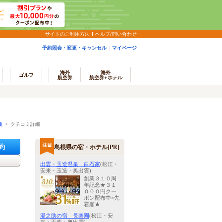
サイトのご利用方法
ヘルプ/問い合わせ
予約照会・変更・キャンセル
マイページ
海外
海外
ゴルフ
航空券
航空券+ホテル
価
> クチコミ詳細
約
島根県の宿・ホテル[PR]
出雲・玉造温泉 白石家
(松江・
安来・玉造・奥出雲)
創業３１０周
年記念★３１
０００円クー
ポン配布中×先
着順★
湯之助の宿 長楽園
(松江・安