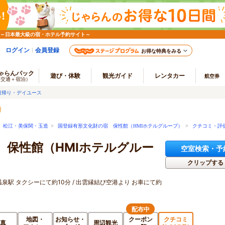
 ～日本最大級の宿・ホテル予約サイト～
ログイン
会員登録
お得な特典をみる
ゃらんパック
遊び・体験
観光ガイド
レンタカー
航空券
（交通＋宿泊）
日帰り・デイユース
>
松江・美保関・玉造
>
国登録有形文化財の宿 保性館（HMIホテルグループ）
>
クチコミ・評
 保性館（HMIホテルグルー
空室検索・予
クリップする
玉造温泉駅 タクシーにて約10分 / 出雲縁結び空港より お車にて約
配布中
地図・
お知らせ・
クーポン
クチコミ
真
周辺観光