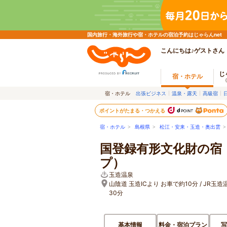
国内旅行・海外旅行や宿・ホテルの宿泊予約はじゃらんnet
こんにちは♪ゲストさん
じ
宿・ホテル
宿・ホテル
出張ビジネス
温泉・露天
高級宿
ポイントがたまる・つかえる
宿・ホテル
>
島根県
>
松江・安来・玉造・奥出雲
国登録有形文化財の宿
プ）
玉造温泉
山陰道 玉造ICより お車で約10分 / JR
30分
基本情報
料金・宿泊プラン
写