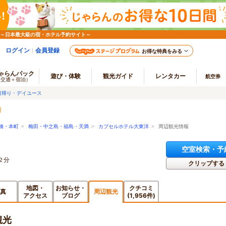
 ～日本最大級の宿・ホテル予約サイト～
ログイン
会員登録
お得な特典をみる
ゃらんパック
遊び・体験
観光ガイド
レンタカー
航空券
（交通＋宿泊）
日帰り・デイユース
橋・本町
>
梅田・中之島・福島・天満
>
カプセルホテル大東洋
> 周辺観光情報
空室検索・予
２分
クリップする
地図・
お知らせ・
クチコミ
真
周辺観光
アクセス
ブログ
(1,956件)
観光