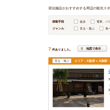
宿泊施設がおすすめする周辺の観光ス
移動手段
徒歩
電車、バ
ジャンル
見る・遊ぶ
食
7
地図で表示
件ありました。
見る・遊ぶ
エリア：
大阪府 > 大阪