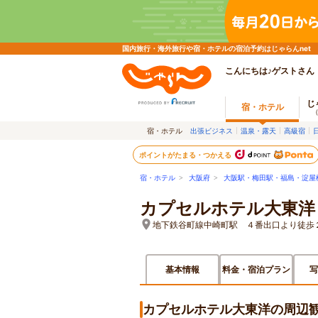
国内旅行・海外旅行や宿・ホテルの宿泊予約はじゃらんnet
こんにちは♪ゲストさん
じ
宿・ホテル
宿・ホテル
出張ビジネス
温泉・露天
高級宿
ポイントがたまる・つかえる
宿・ホテル
>
大阪府
>
大阪駅・梅田駅・福島・淀屋
カプセルホテル大東洋
地下鉄谷町線中崎町駅 ４番出口より徒歩
基本情報
料金・宿泊プラン
写
カプセルホテル大東洋の周辺