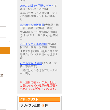
立地
OMO7大阪 by 星野リゾート
(心
斎橋・なんば・四ツ橋)
ユニバーサル・スタジオ・ジャ
パン無料往復シャトルバスあ
り！
丸一ホテル大阪梅田
(大阪駅・梅
田駅・福島・淀屋橋・本町)
大阪駅徒歩９分大浴場と夜鳴き
そば♪漫画４１００冊も♪お早目
に
ハートンホテル西梅田
(大阪駅・
梅田駅・福島・淀屋橋・本町)
ＪＲ大阪駅桜橋口徒歩３分！空
港リムジンバス乗場へも徒歩２
分！
ホテル京阪 天満橋
(大阪城・京
橋・市内東部)
１階にはくつろげるフリースペ
ース有り！
徒歩
※「注目の宿・ホテル」とは、
ご覧になっている県の注目宿・
ホテルをご紹介しております。
0