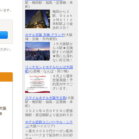
駅・梅田駅・福島・淀屋橋・本
町)
ています。
梅田から２
駅、Ｏｓａｋ
ａＭｅｔｒｏ
本町駅より徒
歩約２分！
ホテル京阪 京橋 グランデ
(大阪
城・京橋・市内東部)
ＪＲ大阪駅か
ら３駅★京橋
ください。
駅すぐの場所
★雨にも濡れ
ない好立地！
リッチモンドホテルなんば大国
町
(心斎橋・なんば・四ツ橋)
４月より通常
営業再開！予
約受付中でご
ざいます。
スマイルホテル大阪中之島
(大阪
駅・梅田駅・福島・淀屋橋・本
町)
大阪
２０２１年４月ＯＰＥＮ☆肥後
R
橋駅・渡辺橋駅より徒歩約５分
ホテル近鉄ユニバーサル・シテ
ィ
(大阪ベイエリア)
＜最大３０００円クーポン配布
中＞パークまで徒歩約１分の好