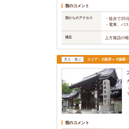
宿のコメント
宿からのアクセス
・徒歩で25
・電車、バス
補足
上方落語の唯
見る・遊ぶ
エリア：
大阪府 > 大阪
宿のコメント