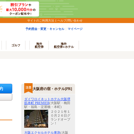
サイトのご利用方法
ヘルプ/問い合わせ
予約照会・変更・キャンセル
マイページ
海外
海外
ゴルフ
航空券
航空券+ホテル
約
大阪府の宿・ホテル[PR]
ダイワロイネットホテル大阪堺
筋本町 PREMIER
(大阪駅・梅田
駅・福島・淀屋橋・本町)
２０２１年１
０月２６日グ
ランドオープ
ン！
大阪エクセルホテル東急
(大阪