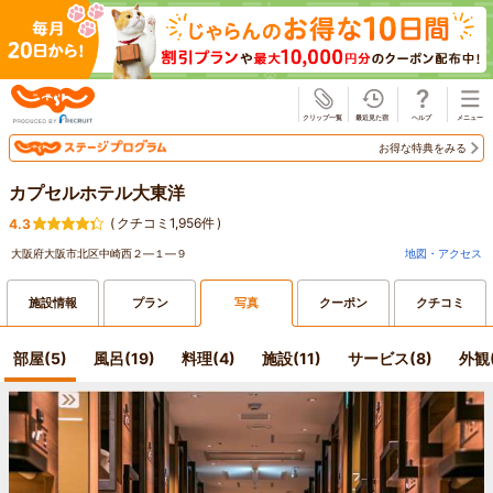
じゃらん
お得な特典をみる
カプセルホテル大東洋
(
クチコミ1,956件
)
4.3
大阪府大阪市北区中崎西２―１―９
地図・アクセス
施設情報
プラン
写真
クーポン
クチコミ
部屋(5)
風呂(19)
料理(4)
施設(11)
サービス(8)
外観(