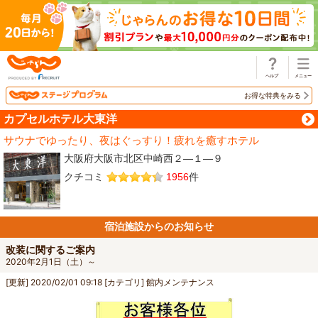
じゃらん
お得な特典をみる
カプセルホテル大東洋
サウナでゆったり、夜はぐっすり！疲れを癒すホテル
大阪府大阪市北区中崎西２―１―９
クチコミ
1956
件
宿泊施設からのお知らせ
改装に関するご案内
2020年2月1日（土）～
[更新]
2020/02/01 09:18
[カテゴリ]
館内メンテナンス