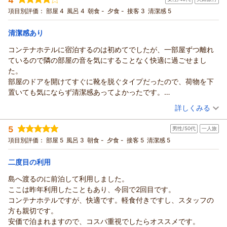
宿泊プラン：
【じゃらんのお得な10日間】ビジネスや観光の拠点に♪軽食＆
ホットドリンク付【駐車場至近＆無料】
用くださいませ。またのお越しをスタッフ一同、心からお待ち
ダブル
食事なし
項目別評価：
部屋 4
風呂 4
朝食 -
夕食 -
接客 3
清潔感 5
宿泊価格帯：
申し上げております。
3,001～4,000円(大人一人あたり/税込)
清潔感あり
（返信日：2026/05/08）
HOTEL R9 The Yard 丸亀からの返信
コンテナホテルに宿泊するのは初めてでしたが、一部屋ずつ離れ
この度はHOTEL R9 The Yard丸亀をご利用いただきまして誠に
ているので隣の部屋の音を気にすることなく快適に過ごせまし
ありがとうございます。
た。
ご滞在に関しまして、ご満足頂けたようでスタッフ一同大変嬉
部屋のドアを開けてすぐに靴を脱ぐタイプだったので、荷物を下
しく存じます。
置いても気にならず清潔感あってよかったです。
今後も、お客様により一層ご満足頂けるホテルを目指して参り
フロントにあるドリンクサービスでお茶を飲もうと思ったら、お
（投稿日：2026/02/24）
詳しくみる
ますので、またお近くにお越しの際には、ぜひ当ホテルをご利
湯切れでした。
用くださいませ。またのお越しをスタッフ一同、心からお待ち
宿泊時期：
2026年02月宿泊 (夫婦旅行)
たまたま宿泊する部屋の前に駐車場があってそこに停めたかった
5
申し上げております。
男性/50代
一人旅
投稿者：
だっふぃーさん
(女性/40代)
のですが、すでに別の車が停まっていたので離れた場所に停めま
宿泊プラン：
【じゃらんのお得な10日間】ビジネスや観光の拠点に♪軽食＆
HOTEL R9 The Yard丸亀 スタッフ一同
項目別評価：
部屋 5
風呂 3
朝食 -
夕食 -
接客 5
清潔感 5
した。全部の部屋の前に駐車場があるわけではないのでそこは仕
ホットドリンク付【駐車場至近＆無料】
ダブル
食事なし
（返信日：2026/03/08）
方ないですね。
宿泊価格帯：
5,001～6,000円(大人一人あたり/税込)
二度目の利用
島へ渡るのに前泊して利用しました。
HOTEL R9 The Yard 丸亀からの返信
ここは昨年利用したこともあり、今回で2回目です。
この度はHOTEL R9 The Yard丸亀をご利用いただきまして誠に
コンテナホテルですが、快適です。軽食付きですし、スタッフの
ありがとうございます。 ご滞在に関しましてご不便をおかけい
方も親切です。
たしまして申し訳ございません。今後の参考にさせていただ
安価で泊まれますので、コスパ重視でしたらオススメです。
き、お客様により一層ご満足頂けるホテルを目指して参りま