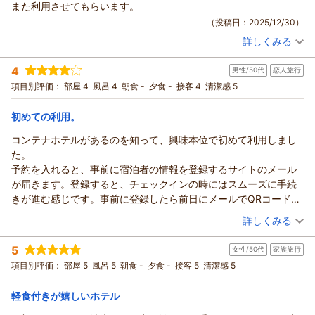
また利用させてもらいます。
ありがとうございます。 ご滞在に関しまして、ご満足頂けたよ
（投稿日：2025/12/30）
うでスタッフ一同大変嬉しく存じます。 今後も、お客様により
詳しくみる
一層ご満足頂けるホテルを目指して参りますので、またお近く
宿泊時期：
2025年12月宿泊 (家族旅行)
にお越しの際には、ぜひ当ホテルをご利用くださいませ。また
投稿者：
けむしけーさん
(女性/40代)
4
のお越しをスタッフ一同、心からお待ち申し上げております。
男性/50代
恋人旅行
宿泊プラン：
【じゃらんのお得な10日間】ビジネスや観光の拠点に♪軽食＆
ホットドリンク付【駐車場至近＆無料】
HOTEL R9 The Yard丸亀 スタッフ一同
ダブル
食事なし
項目別評価：
部屋 4
風呂 4
朝食 -
夕食 -
接客 4
清潔感 5
宿泊価格帯：
4,001～5,000円(大人一人あたり/税込)
（返信日：2026/02/16）
初めての利用。
HOTEL R9 The Yard 丸亀からの返信
コンテナホテルがあるのを知って、興味本位で初めて利用しまし
この度はHOTEL R9 The Yard丸亀をご利用いただきまして誠に
た。
ありがとうございます。
予約を入れると、事前に宿泊者の情報を登録するサイトのメール
ご滞在に関しまして、ご満足頂けたようでスタッフ一同大変嬉
が届きます。登録すると、チェックインの時にはスムーズに手続
しく存じます。
きが進む感じです。事前に登録したら前日にメールでQRコードが
今後も、お客様により一層ご満足頂けるホテルを目指して参り
届いてチェックインに使用することになっていましたが、チェッ
（投稿日：2025/12/16）
詳しくみる
ますので、またお近くにお越しの際には、ぜひ当ホテルをご利
クイン時はフロントの方がいてQRコードは不要でした。フロント
用くださいませ。またのお越しをスタッフ一同、心からお待ち
宿泊時期：
2025年12月宿泊 (恋人旅行)
の方も丁寧な説明をしてくれて、部屋の案内もカードキーのほか
5
申し上げております。
女性/50代
家族旅行
投稿者：
piccyoさん
(男性/50代)
に部屋の位置の配置図を渡されて、部屋の位置もわかりやすかっ
宿泊プラン：
【スタンダード】ビジネスや観光の拠点に♪軽食＆ホットドリ
HOTEL R9 The Yard丸亀 スタッフ一同
項目別評価：
部屋 5
風呂 5
朝食 -
夕食 -
接客 5
清潔感 5
たです。
ンク付【駐車場至近＆無料】
ダブル
食事なし
（返信日：2026/01/01）
宿泊者には冷凍の軽食のが一品もらえたり、コーヒーやお茶がフ
宿泊価格帯：
5,001～6,000円(大人一人あたり/税込)
軽食付きが嬉しいホテル
ロントで自由に利用出来たり。軽食はカレーやピラフなど5種類の