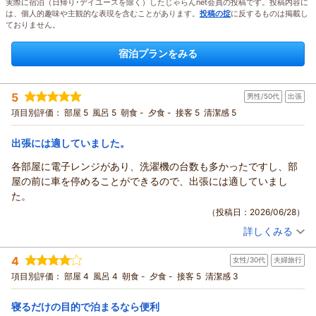
実際に宿泊（日帰り･デイユースを除く）したじゃらんnet会員の投稿です。投稿内容に
は、個人的趣味や主観的な表現を含むことがあります。
投稿の掟
に反するものは掲載し
ておりません。
宿泊プランをみる
5
男性/50代
出張
項目別評価：
部屋 5
風呂 5
朝食 -
夕食 -
接客 5
清潔感 5
出張には適していました。
各部屋に電子レンジがあり、洗濯機の台数も多かったですし、部
屋の前に車を停めることができるので、出張には適していまし
た。
（投稿日：2026/06/28）
詳しくみる
宿泊時期：
2026年05月宿泊 (出張)
投稿者：
マコトさん
(男性/50代)
4
女性/30代
夫婦旅行
宿泊プラン：
【スタンダード】ビジネスや観光の拠点に♪軽食＆ホットドリ
ンク付【駐車場至近＆無料】
ダブル
食事なし
項目別評価：
部屋 4
風呂 4
朝食 -
夕食 -
接客 5
清潔感 3
宿泊価格帯：
5,001～6,000円(大人一人あたり/税込)
寝るだけの目的で泊まるなら便利