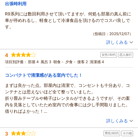
出張時利用
（返信日：2025/12/16）
HOTEL R9 The Yard 丸亀からの返信
R9系列には数回利用させて頂いてますが、何処も部屋の真ん前に
この度はHOTEL R9 The Yard丸亀をご利用いただきまして誠に
車が停めれるし、軽食として冷凍食品を頂けるのでコスパ良しで
ありがとうございます。ご滞在に関しまして、ご満足頂けたよ
す。
うでスタッフ一同大変嬉しく存じます。 今後も、お客様により
（投稿日：2025/12/07）
一層ご満足頂けるホテルを目指して参りますので、またお近く
詳しくみる
にお越しの際には、ぜひ当ホテルをご利用くださいませ。また
宿泊時期：
2025年12月宿泊 (出張)
のお越しをスタッフ一同、心からお待ち申し上げております。
投稿者：
たらさん
(男性/50代)
4
女性/40代
恋人旅行
宿泊プラン：
【連泊プラン（エコ清掃）】ECOでお得な連泊割！軽食＆ホッ
（返信日：2025/12/13）
トドリンク付【駐車場至近＆無料】
ダブル
食事なし
項目別評価：
部屋 4
風呂 3
朝食 -
夕食 -
接客 2
清潔感 4
宿泊価格帯：
5,001～6,000円(大人一人あたり/税込)
コンパクトで清潔感がある室内でした！
HOTEL R9 The Yard 丸亀からの返信
まずは良かった点。部屋内は清潔で、コンセントも十分あり、コ
この度はHOTEL R9 The Yard丸亀をご利用いただきまして誠に
ンテナとは思えないほど全て整っていました。
ありがとうございます。ご滞在に関しまして、ご満足頂けたよ
折り畳みテーブルや椅子はレンタルができるようですが、その案
うでスタッフ一同大変嬉しく存じます。 今後も、お客様により
内を見落としていたため室内での食事には少し手間取りました。
一層ご満足頂けるホテルを目指して参りますので、またお近く
借りればよかった！
にお越しの際には、ぜひ当ホテルをご利用くださいませ。また
無料の軽食がいただけるのは知ってましたが、本当にちゃんとし
（投稿日：2025/11/26）
詳しくみる
のお越しをスタッフ一同、心からお待ち申し上げております。
たご飯でびっくり。大助かりでした！
HOTEL R9 The Yard丸亀 スタッフ一同
宿泊時期：
2025年11月宿泊 (恋人旅行)
次に、少し気になった点を3つ。チェックインはタブレットで、と
3
男性/60代
その他
投稿者：
米ぬかせっけんさん
(女性/40代)
（返信日：2025/12/09）
事前メールが来ていたので、フロントがあるコンテナに入ってタ