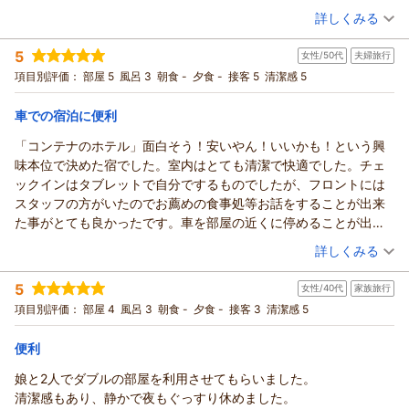
（投稿日：2026/02/20）
す。 またお近くにお越しの際には、ぜひ当ホテルをご利用くだ
詳しくみる
さいませ。またのお越しをスタッフ一同、心からお待ち申し上
宿泊時期：
2026年02月宿泊 (一人旅)
げております。
5
女性/50代
夫婦旅行
投稿者：
トモっちさん
(男性/50代)
HOTEL R9 The Yard丸亀 スタッフ一同
宿泊プラン：
【スタンダード】ビジネスや観光の拠点に♪軽食＆ホットドリ
項目別評価：
部屋 5
風呂 3
朝食 -
夕食 -
接客 5
清潔感 5
ンク付【駐車場至近＆無料】
ダブル
食事なし
（返信日：2026/02/25）
宿泊価格帯：
4,001～5,000円(大人一人あたり/税込)
車での宿泊に便利
「コンテナのホテル」面白そう！安いやん！いいかも！という興
HOTEL R9 The Yard 丸亀からの返信
味本位で決めた宿でした。室内はとても清潔で快適でした。チェ
この度はHOTEL R9 The Yard丸亀をご利用いただきまして誠に
ックインはタブレットで自分でするものでしたが、フロントには
ありがとうございます。ご滞在に関しまして、ご満足頂けたよ
スタッフの方がいたのでお薦めの食事処等お話をすることが出来
うでスタッフ一同大変嬉しく存じます。 今後も、お客様により
た事がとても良かったです。車を部屋の近くに停めることが出来
一層ご満足頂けるホテルを目指して参りますので、またお近く
るので、部屋から直ぐに出て出掛ける事が出来たので便利でし
（投稿日：2026/02/15）
にお越しの際には、ぜひ当ホテルをご利用くださいませ。また
詳しくみる
た。
のお越しをスタッフ一同、心からお待ち申し上げております。
宿泊時期：
2026年02月宿泊 (夫婦旅行)
5
（返信日：2026/02/21）
女性/40代
家族旅行
投稿者：
りのこさん
(女性/50代)
宿泊プラン：
【スタンダード】ビジネスや観光の拠点に♪軽食＆ホットドリ
項目別評価：
部屋 4
風呂 3
朝食 -
夕食 -
接客 3
清潔感 5
ンク付【駐車場至近＆無料】
ツイン
食事なし
宿泊価格帯：
4,001～5,000円(大人一人あたり/税込)
便利
娘と2人でダブルの部屋を利用させてもらいました。
HOTEL R9 The Yard 丸亀からの返信
清潔感もあり、静かで夜もぐっすり休めました。
この度はHOTEL R9 The Yard丸亀をご利用いただきまして誠に