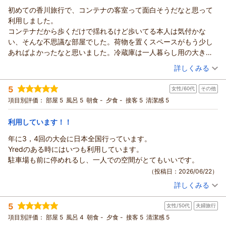
HOTEL R9 The Yard 丸亀からの返信
初めての香川旅行で、コンテナの客室って面白そうだなと思って
この度はHOTEL R9 The Yard丸亀をご利用いただきまして誠に
利用しました。
ありがとうございます。 ご滞在に関しまして、ご満足頂けたよ
コンテナだから歩くだけで揺れるけど歩いてる本人は気付かな
うでスタッフ一同大変嬉しく存じます。 今後も、お客様により
い、そんな不思議な部屋でした。荷物を置くスペースがもう少し
一層ご満足頂けるホテルを目指して参りますので、またお近く
あればよかったなと思いました。冷蔵庫は一人暮らし用の大きさ
にお越しの際には、ぜひ当ホテルをご利用くださいませ。また
のもので冷凍と冷蔵が分かれていて良かったです。電子レンジも
（投稿日：2026/06/24）
詳しくみる
のお越しをスタッフ一同、心からお待ち申し上げております。
あってありがたかったです。シャワーなどの水圧も問題なし。部
HOTEL R9 The Yard丸亀 スタッフ一同
宿泊時期：
2026年06月宿泊 (夫婦旅行)
屋も明るいし、エアコンの効きも良かったです。ベッドの寝心地
5
女性/60代
その他
投稿者：
きよさん
(女性/30代)
（返信日：2026/06/29）
も良かったです。清掃面で、バスルームに髪の毛がちらほら残っ
宿泊プラン：
【スタンダード】ビジネスや観光の拠点に♪軽食＆ホットドリ
項目別評価：
部屋 5
風呂 5
朝食 -
夕食 -
接客 5
清潔感 5
ていたことが少し残念でした。
ンク付【駐車場至近＆無料】
ツイン
食事なし
あとフロントの方の対応が良く、説明を丁寧にしてもらいまし
宿泊価格帯：
6,001～7,000円(大人一人あたり/税込)
利用しています！！
た。外国人の方が頑張っておられました。
寝るだけの目的なら便利だと思います。同じようなホテルが他府
年に3，4回の大会に日本全国行っています。
HOTEL R9 The Yard 丸亀からの返信
県にもあるようで、また別の旅行のときに同じ系列のコンテナホ
Yredのある時にはいつも利用しています。
この度はHOTEL R9 The Yard丸亀をご利用いただきまして誠に
テルがあれば利用したいです。
駐車場も前に停めれるし、一人での空間がとてもいいです。
ありがとうございます。
（投稿日：2026/06/22）
ご滞在に関しまして、ご満足頂けたようでスタッフ一同大変嬉
詳しくみる
しく存じます。
宿泊時期：
2026年06月宿泊 (その他)
今後も、お客様により一層ご満足頂けるホテルを目指して参り
投稿者：
ユカクロさん
(女性/60代)
5
ますので、またお近くにお越しの際には、ぜひ当ホテルをご利
女性/50代
夫婦旅行
宿泊プラン：
【スタンダード】ビジネスや観光の拠点に♪軽食＆ホットドリ
ンク付【駐車場至近＆無料】
用くださいませ。またのお越しをスタッフ一同、心からお待ち
ダブル
食事なし
項目別評価：
部屋 5
風呂 4
朝食 -
夕食 -
接客 5
清潔感 5