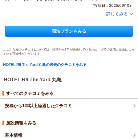
ありがとうございます。 ご滞在に関しまして、ご満足頂けたよ
（投稿日：2025/09/10）
うでスタッフ一同大変嬉しく存じます。 今後も、お客様により
詳しくみる
一層ご満足頂けるホテルを目指して参りますので、またお近く
宿泊時期：
2025年09月宿泊 (夫婦旅行)
にお越しの際には、ぜひ当ホテルをご利用くださいませ。また
投稿者：
もずくさん
(男性/40代)
のお越しをスタッフ一同、心からお待ち申し上げております。
宿泊プラン：
【スタンダード】ビジネスや観光の拠点に♪軽食＆ホットドリ
宿泊プランをみる
ンク付【駐車場至近＆無料】
HOTEL R9 The Yard丸亀 スタッフ一同
ダブル
食事なし
宿泊価格帯：
4,001～5,000円(大人一人あたり/税込)
（返信日：2025/10/05）
ここから先のクチコミについては、投稿から1年が経過しているため、当時の設備と変更になっ
HOTEL R9 The Yard 丸亀からの返信
ている可能性がございます
この度はHOTEL R9 The Yard丸亀をご利用いただきまして誠に
HOTEL R9 The Yard 丸亀の過去のクチコミをみる
ありがとうございます。
ご滞在に関しまして、ご満足頂けたようでスタッフ一同大変嬉
しく存じます。
HOTEL R9 The Yard 丸亀
今後も、お客様により一層ご満足頂けるホテルを目指して参り
ますので、またお近くにお越しの際には、ぜひ当ホテルをご利
すべてのクチコミをみる
用くださいませ。またのお越しをスタッフ一同、心からお待ち
申し上げております。
投稿から1年以上経過したクチコミ
HOTEL R9 The Yard丸亀 スタッフ一同
（返信日：2025/09/11）
施設情報をみる
基本情報