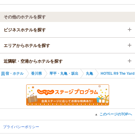
その他のホテルを探す
ビジネスホテルを探す
エリアからホテルを探す
香川県
近隣駅・空港からホテルを探す
琴平・丸亀・坂出
香川県
宿・ホテル
香川県
琴平・丸亀・坂出
丸亀
HOTEL R9 The Yar
丸亀
琴平・丸亀・坂出
宇多津駅
宇多津駅
丸亀
丸亀駅
宇多津駅
坂出駅
このページのTOPへ
▲
金蔵寺駅
プライバシーポリシー