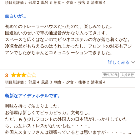
宿泊プラン：
【スタンダード】ビジネスや観光の拠点に♪軽食＆ホットドリ
項目別評価：
部屋 2
風呂 3
朝食 -
夕食 -
接客 3
清潔感 4
ブレットを操作してみました。(フロントには2人スタッフの方が
ンク付【駐車場至近＆無料】
ダブル
食事なし
いましたが、特に声掛けはありませんでした)しかし支払いの画面
宿泊価格帯：
11,001～12,000円(大人一人あたり/税込)
面白いが...
でカード情報の入力が必須になり、現金支払いがしたかった私が
戸惑っていると、そこでようやく声をかけていただき、現金支払
初めてのトレーラーハウスだったので、楽しみでした。
HOTEL R9 The Yard 丸亀からの返信
いの場合は対面対応のみとの説明がありました。途中まで操作し
国道沿いのせいで車の通過音がかなり入ってきます。
この度はHOTEL R9 The Yard丸亀をご利用いただきまして誠に
ていた画面は結局取り消され、対面で一からになりました。
スペースも広くはないのでビジネスホテルの方が落ち着くかな。
ありがとうございます。 ご滞在に関しましてご不便をおかけい
それなら最初に私がタブレット操作をし始めた時点で、タブレッ
冷凍食品がもらえるのはうれしかったし、フロントの対応もアジ
たしまして申し訳ございません。今後の参考にさせていただ
トでのチェックインはカード払いのみですが大丈夫ですかと確認
アンでしたがちゃんとコミュニケーションできました。
き、お客様により一層ご満足頂けるホテルを目指して参りま
の一言をかけてほしかったなと思いました。
（投稿日：2025/11/19）
す。 またお近くにお越しの際には、ぜひ当ホテルをご利用くだ
詳しくみる
あと、宿泊前に宿泊者(同行者含む)の情報登録が必須だったので入
さいませ。またのお越しをスタッフ一同、心からお待ち申し上
宿泊時期：
2025年09月宿泊 (その他)
力しました。その際必須項目以外は飛ばしたのですが(職業欄、生
げております。
3
男性/60代
夫婦旅行
投稿者：
ひろりんさん
(男性/60代)
年月日欄など)、チェックインの際に結局その欄の記入を求められ
HOTEL R9 The Yard丸亀 スタッフ一同
宿泊プラン：
【じゃらんのお得な10日間】【スタンダード】ビジネスや観光
項目別評価：
部屋 4
風呂 3
朝食 -
夕食 -
接客 2
清潔感 4
ました。二度手間なので、それなら入力の際に必須にすればいい
の拠点に♪軽食＆ホットドリンク付
ダブル
食事なし
（返信日：2025/11/28）
と思います。
宿泊価格帯：
3,001～4,000円(大人一人あたり/税込)
斬新なアイデァホテルです。
最後に、チェックアウトのこと。チェックインの際の説明では、
カードキーなどをカゴに入れればそれでOKと言われました。10時
興味を持って泊まりました。
HOTEL R9 The Yard 丸亀からの返信
を過ぎると即延長料金がかかるという割にはゆるいチェックアウ
お部屋は新しくてピッカピッカ。文句なし。
この度はHOTEL R9 The Yard丸亀をご利用いただきまして誠に
ト方法だなと思いましたが、事前メールをよく読むと、チェック
ただ、もう少しフロントの外国人の日本語がしっかりしていた
ありがとうございます。
アウトの際にはタブレット操作をして云々…と書いてありまし
ら、お互いストレスがないかもね・・・・。
ご滞在に関しまして、ご満足頂けたようでスタッフ一同大変嬉
た。結局どっちに従えばいいかわからず、普通にカードキーなど
外国人スタッフさんは頑張っているとは思いますが・・・・。
しく存じます。
を戻すだけで出ましたが、本当にあれでよかったのかなと後々心
まぁ、オープンしたてなので、おいおい日本語もうまくなってく
（投稿日：2025/10/22）