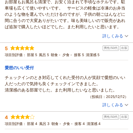
中から選べます。部屋に電子レンジがあって温めて食べれます。
お部屋もお風呂も清潔で、お安く泊まれて手頃なホテルです。駐
HOTEL R9 The Yard 丸亀からの返信
部屋に冷凍庫も付いている本格的な冷蔵庫が設置されています。
車場も広くて使いやすいです。 サービスの軽食は冷凍のお弁当
この度はHOTEL R9 The Yard丸亀をご利用いただきまして誠に
冷凍の軽食をチェックイン時にもらって次の日の朝に食べること
のような物を選んでいただけるのですが、子供の朝ごはんなどに
ありがとうございます。ご滞在に関しまして、ご満足頂けたよ
も可能です。
間に合うので大変ありがたいです。味も美味しいので販売があれ
うでスタッフ一同大変嬉しく存じます。 今後も、お客様により
部屋はコンテナの中というのを感じさせない作りで、ほかのビジ
ば追加で購入したいほどでした。また利用したいと思います。
一層ご満足頂けるホテルを目指して参りますので、またお近く
ネスホテルと変わりありません。快適に過ごせます。
（投稿日：2025/12/14）
にお越しの際には、ぜひ当ホテルをご利用くださいませ。また
詳しくみる
エアコンや空気清浄機もあります。
のお越しをスタッフ一同、心からお待ち申し上げております。
宿泊時期：
2025年11月宿泊 (家族旅行)
エアコン使用時に室外機の音が結構響きました。外の騒音は気に
5
（返信日：2025/12/17）
男性/50代
出張
投稿者：
yu.n.916さん
(女性/50代)
なりませんでしたが、これだけはちょっと残念でした。静かに過
宿泊プラン：
【スタンダード】ビジネスや観光の拠点に♪軽食＆ホットドリ
項目別評価：
部屋 5
風呂 5
朝食 -
夕食 -
接客 5
清潔感 5
ごしたいときはフロントで耳栓が用意されています。２４時間の
ンク付【駐車場至近＆無料】
ダブル
食事なし
自動販売機や、利用時間は決まっていますがコインランドリーも
宿泊価格帯：
5,001～6,000円(大人一人あたり/税込)
愛想のいい受付
ありました。
値段もリーズナブルで、近くにコンビニもあって、全く不自由な
チェックインのとき対応してくれた受付の人が笑顔で愛想のいい
HOTEL R9 The Yard 丸亀からの返信
く過ごせます。また利用したいと思えるホテルでした。
人だったので気持ち良くチェックインできました。
HOTEL R9 The Yard 丸亀からの返信
予約するとき、利用する前日になると、価格が大きく下がること
清潔感のある部屋でした。また利用したいなと思いました。
この度はHOTEL R9 The Yard丸亀をご利用いただきまして誠に
があります。もし安く利用したい場合は注意が必要かも。でも満
（投稿日：2025/12/12）
ありがとうございます。ご滞在に関しまして、ご満足頂けたよ
室になって利用できなくなる可能性もあるので、タイミングが大
詳しくみる
うでスタッフ一同大変嬉しく存じます。 今後も、お客様により
切ですね。
宿泊時期：
2025年12月宿泊 (出張)
一層ご満足頂けるホテルを目指して参りますので、またお近く
投稿者：
だつおさん
(男性/50代)
4
にお越しの際には、ぜひ当ホテルをご利用くださいませ。また
男性/50代
出張
宿泊プラン：
【スタンダード】ビジネスや観光の拠点に♪軽食＆ホットドリ
ンク付【駐車場至近＆無料】
のお越しをスタッフ一同、心からお待ち申し上げております。
ダブル
食事なし
項目別評価：
部屋 4
風呂 3
朝食 -
夕食 -
接客 4
清潔感 4
宿泊価格帯：
HOTEL R9 The Yard丸亀 スタッフ一同
5,001～6,000円(大人一人あたり/税込)