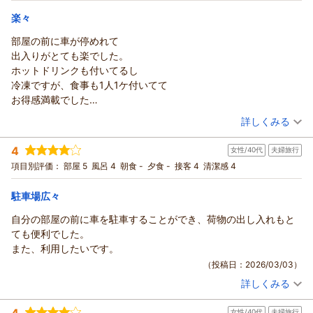
宿泊価格帯：
申し上げております。
4,001～5,000円(大人一人あたり/税込)
HOTEL R9 The Yard丸亀 スタッフ一同
楽々
HOTEL R9 The Yard 丸亀からの返信
（返信日：2026/06/26）
部屋の前に車が停めれて
この度はHOTEL R9 The Yard丸亀をご利用いただきまして誠に
出入りがとても楽でした。
ありがとうございます。 ご滞在に関しまして、ご満足頂けたよ
ホットドリンクも付いてるし
うでスタッフ一同大変嬉しく存じます。 今後も、お客様により
冷凍ですが、食事も1人1ケ付いてて
一層ご満足頂けるホテルを目指して参りますので、またお近く
お得感満載でした
にお越しの際には、ぜひ当ホテルをご利用くださいませ。また
コンテナ同士が離れているので隣の音も気にならず 落ち着いて
（投稿日：2026/05/07）
詳しくみる
のお越しをスタッフ一同、心からお待ち申し上げております。
のんびり過ごせました。
（返信日：2026/06/23）
宿泊時期：
2026年05月宿泊 (夫婦旅行)
4
女性/40代
夫婦旅行
投稿者：
まきたん☆さん
(女性/50代)
宿泊プラン：
【スタンダード】ビジネスや観光の拠点に♪軽食＆ホットドリ
項目別評価：
部屋 5
風呂 4
朝食 -
夕食 -
接客 4
清潔感 4
ンク付【駐車場至近＆無料】
ダブル
食事なし
宿泊価格帯：
6,001～7,000円(大人一人あたり/税込)
駐車場広々
自分の部屋の前に車を駐車することができ、荷物の出し入れもと
HOTEL R9 The Yard 丸亀からの返信
ても便利でした。
この度はHOTEL R9 The Yard丸亀をご利用いただきまして誠に
また、利用したいです。
ありがとうございます。
（投稿日：2026/03/03）
ご滞在に関しまして、ご満足頂けたようでスタッフ一同大変嬉
詳しくみる
しく存じます。
宿泊時期：
2026年01月宿泊 (夫婦旅行)
今後も、お客様により一層ご満足頂けるホテルを目指して参り
投稿者：
ジョーくんさん
(女性/40代)
4
ますので、またお近くにお越しの際には、ぜひ当ホテルをご利
女性/40代
夫婦旅行