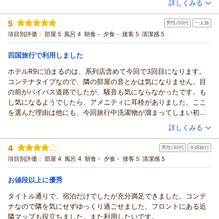
車の通過音の件ですが、フロントにアメニティグッズとして耳
詳しくみる
配になりました。じゃらんだけではなくホテル側から事前メール
れるでしょう、それを期待してます。
栓をご用意しておりますので、よろしければご利用くださいま
での案内があるのは丁寧だと思いますが、現地の対応も鑑みて、
宿泊時期：
2025年10月宿泊 (夫婦旅行)
せ。
5
男性/50代
一人旅
投稿者：
ポンコツさん
(男性/60代)
もう少し改善の余地がある気はします。
今後も、お客様により一層ご満足頂けるホテルを目指して参り
宿泊プラン：
【じゃらんのお得な10日間】【スタンダード】ビジネスや観光
項目別評価：
部屋 5
風呂 4
朝食 -
夕食 -
接客 5
清潔感 5
しかし総合的にはとても快適に過ごせたので、今後どこか旅行先
の拠点に♪軽食＆ホットドリンク付
ますので、またお近くにお越しの際には、ぜひ当ホテルをご利
ツイン
食事なし
で機会があればまた利用したいと思います。今回はお世話になり
宿泊価格帯：
用くださいませ。またのお越しをスタッフ一同、心からお待ち
3,001～4,000円(大人一人あたり/税込)
四国旅行で利用しました
ました。
申し上げております。
ホテルR9に泊まるのは、系列店含めて今回で3回目になります。
HOTEL R9 The Yard 丸亀からの返信
HOTEL R9 The Yard丸亀 スタッフ一同
コンテナタイプなので、隣の部屋の音とかは気になりません。目
この度はHOTEL R9 The Yard丸亀をご利用いただきまして誠に
（返信日：2025/11/20）
の前がバイパス道路でしたが、騒音も気にならなかったです。も
ありがとうございます。
し気になるようでしたら、アメニティに耳栓がありました。ここ
ご滞在に関しまして、貴重なご意見ありがとうございます。
を選んだ理由は他にも、今回旅行中洗濯物が溜まってしまい初め
今後も、お客様により一層ご満足頂けるホテルを目指して参り
て洗濯機を利用してみました。スタンダードのコースで洗剤不
（投稿日：2025/10/05）
ます。
詳しくみる
要、洗いから乾燥まですべて自動で700円で済みました。100円玉
またお近くにお越しの際には、ぜひ当ホテルをご利用ください
宿泊時期：
2025年09月宿泊 (一人旅)
だけの仕様なので、無ければフロントで両替してもらえます。旅
ませ。
4
男性/40代
夫婦旅行
投稿者：
トモっちさん
(男性/50代)
先で機会がありましたら、また利用したい。
またのお越しをスタッフ一同、心よりお待ち申し上げておりま
宿泊プラン：
【じゃらんのお得な10日間】【スタンダード】ビジネスや観光
項目別評価：
部屋 4
風呂 4
朝食 -
夕食 -
接客 5
清潔感 5
の拠点に♪軽食＆ホットドリンク付
す。
ダブル
食事なし
宿泊価格帯：
HOTEL R9 The Yard丸亀 スタッフ一同
5,001～6,000円(大人一人あたり/税込)
お値段以上に優秀
（返信日：2025/10/25）
タイトル通りで、宿泊だけでしたが充分満足できました。コンテ
HOTEL R9 The Yard 丸亀からの返信
ナなので隣を気にせずゆっくり過ごせました。フロントにある近
この度はHOTEL R9 The Yard丸亀をご利用いただきまして誠に
隣マップも役立ちました。また利用したいです。