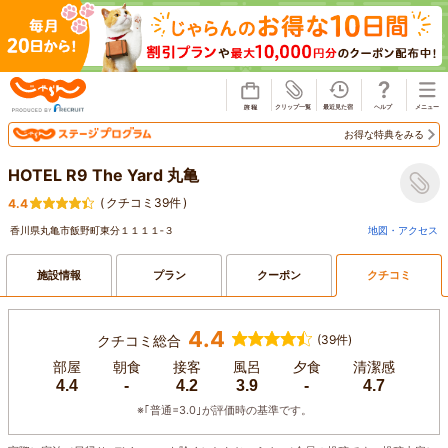
じゃらん
お得な特典をみる
HOTEL R9 The Yard 丸亀
(
クチコミ39件
)
4.4
香川県丸亀市飯野町東分１１１１‐３
地図・アクセス
施設情報
プラン
クーポン
クチコミ
4.4
クチコミ総合
(39件)
部屋
朝食
接客
風呂
夕食
清潔感
4.4
-
4.2
3.9
-
4.7
※｢普通=3.0｣が評価時の基準です。