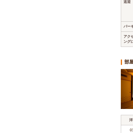
送迎
パー
アク
ング
部
洋
0