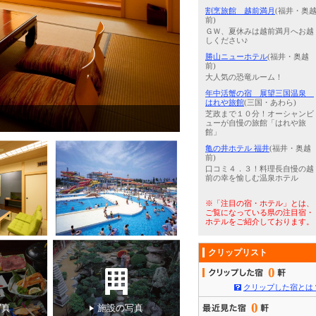
割烹旅館 越前満月
(福井・奥
前)
ＧＷ、夏休みは越前満月へお越
しください♪
勝山ニューホテル
(福井・奥越
前)
大人気の恐竜ルーム！
年中活蟹の宿 展望三国温泉
はれや旅館
(三国・あわら)
芝政まで１０分！オーシャンビ
3
/
5
豪華舟盛で日本海を堪能
ューが自慢の旅館「はれや旅
館」
亀の井ホテル 福井
(福井・奥越
前)
口コミ４．３！料理長自慢の越
前の幸を愉しむ温泉ホテル
※「注目の宿・ホテル」とは、
ご覧になっている県の注目宿・
ホテルをご紹介しております。
クリップリスト
0
クリップした宿とは
0
写真
施設の写真