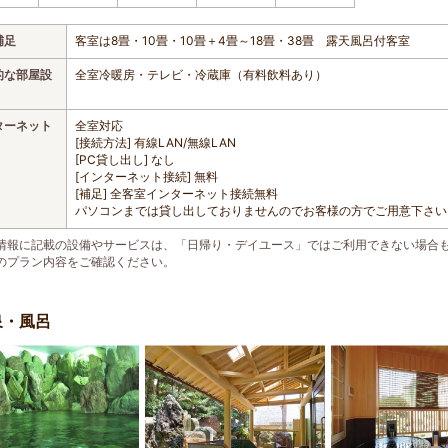
補足
客室は8畳・10畳・10畳＋4畳～18畳・38畳 露天風呂付客室
的な部屋設
全室冷暖房・テレビ・冷蔵庫（有料飲料あり）
ターネット
全室対応
[接続方法] 有線LAN/無線LAN
[PC貸し出し] なし
[インターネット接続] 無料
[補足] 全客室インターネット接続無料
パソコンまでは貸し出しておりませんのでお客様の方でご用意下さい
情報に記載の設備やサービスは、「日帰り・デイユース」ではご利用できない場合
のプラン内容をご確認ください。
泉・風呂