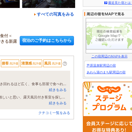
最近見た宿とは
すべての写真をみる
2食付＜
宿泊のご予約はこちらから
できる新露
この宿周辺のMAPを表示
接客
清潔感
風呂
高評価
高評価
高評価
芦原温泉駅周辺の宿
あわら湯のまち駅周辺の宿
小さい子連れでも安心して泊まれる旅館でした。 部屋も子どもがおもいっきり動き回れるほど広く、食事も部屋で食べれてよったです。 温泉も貸し切り風呂があり周りを気にせずゆっくり入れました。
続きをみる
0歳の子供を連れてお邪魔させていただきました。 大浴場を一緒に利用するのは難しいと思い、露天風呂付き客室を探していたところ、ご飯も部屋食にできたことで、すべてお部屋の中で完結し、卓球やカラオケもついているとのことで、子供が寝ている間に妻と楽しむことができました。 大浴場は利用できませんでしたが、とても充実したお泊まりをすることができました。 旅行をコンスタントに行く方だと思いますが、ご飯も美味しく、プライベート空間でカラオケや卓球ができるのは珍しいな、と思い、とても印象深く覚えており、口コミさせて頂きました。またお邪魔させて頂きたく思っております。 ありかとうございました！
続きをみる
クチコミ一覧をみる