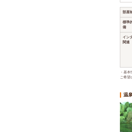
部屋
標準
備
イン
関連
・基本
ご希望
温