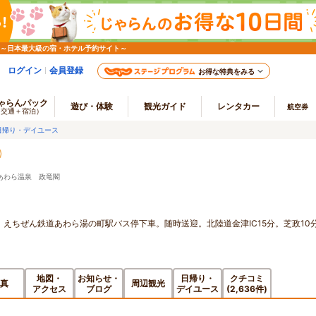
 ～日本最大級の宿・ホテル予約サイト～
ログイン
会員登録
お得な特典をみる
ゃらんパック
遊び・体験
観光ガイド
レンタカー
航空券
（交通＋宿泊）
日帰り・デイユース
あわら温泉 政竜閣
。えちぜん鉄道あわら湯の町駅バス停下車。随時送迎。北陸道金津IC15分。芝政10
地図・
お知らせ・
日帰り・
クチコミ
真
周辺観光
アクセス
ブログ
デイユース
(2,636件)