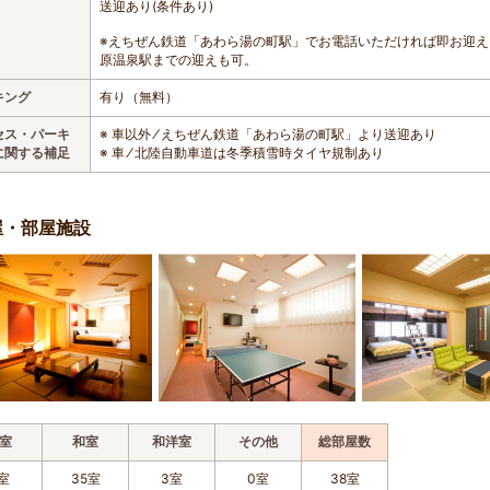
送迎あり(条件あり)
※えちぜん鉄道「あわら湯の町駅」でお電話いただければ即お迎
原温泉駅までの迎えも可。
キング
有り（無料）
セス・パーキ
※ 車以外 ⁄ えちぜん鉄道「あわら湯の町駅」より送迎あり
に関する補足
※ 車 ⁄ 北陸自動車道は冬季積雪時タイヤ規制あり
屋・部屋施設
室
和室
和洋室
その他
総部屋数
室
35室
3室
0室
38室