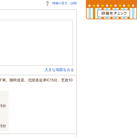
情報の見方・説明
大きな地図をみる
車。随時送迎。北陸道金津IC15分。芝政10
5分
5分