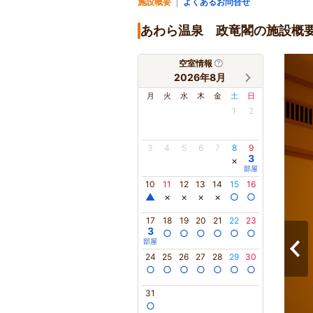
施設概要
よくあるお問合せ
あわら温泉 政竜閣の施設概
空室情報
2026年8月
月
火
水
木
金
土
日
1
2
3
4
5
6
7
8
9
3
×
部屋
10
11
12
13
14
15
16
▲
×
×
×
×
○
○
17
18
19
20
21
22
23
3
○
○
○
○
○
○
部屋
24
25
26
27
28
29
30
○
○
○
○
○
○
○
31
○