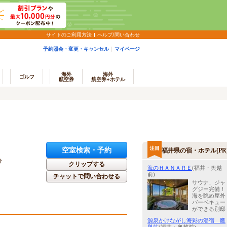
サイトのご利用方法
ヘルプ/問い合わせ
予約照会・変更・キャンセル
マイページ
海外
海外
ゴルフ
航空券
航空券+ホテル
空室検索・予約
福井県の宿・ホテル[PR
分
クリップする
海のＨＡＮＡＲＥ
(福井・奥越
前)
チャットで問い合わせる
サウナ、ジャ
グジー完備！
海を眺め屋外
バーベキュー
ができる別邸
源泉かけながし海彩の湯宿 鷹