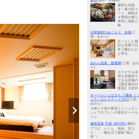
巣荘
(福井・奥越前)
豪快な浜焼
き！春の匠コ
ース 網焼き
＆季節の握り
寿司に海鮮三
昧
伝統旅館のぬくもり 灰屋
(三
国・あわら)
広々とした贅
沢な空間で日
常と離れたひ
と時を
あわら温泉 政竜閣
(三国・あ
ら)
カラオケも卓
球も部屋内で
できる至極の
【露天風呂付
客室】大好評
オーベルジュほまち 三國湊 ミ
ュランセレクテッド2025
(三国
あわら)
９棟１６室の客室とミシュラン
シェフのフレンチ提供オーベル
ジュ
越前温泉 平成 -HEISEI-
(越前)
アワビ、いくら、地魚、甘エ
ビ・・・獲れ立て新鮮“海の
幸”！