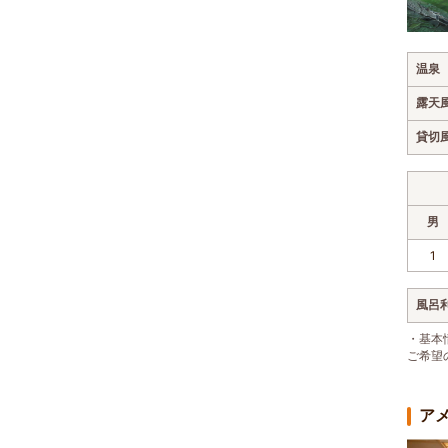
温泉
露天
貸切
男
1
風呂
・基本
ご希望
ア