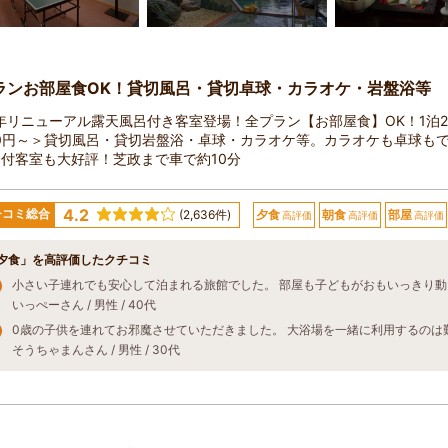
ランお部屋食OK！貸切風呂・貸切卓球・カラオケ・岩盤浴等
4年リニューアル露天風呂付き客室登場！全プラン【お部屋食】OK！1泊
00円～＞貸切風呂・貸切岩盤浴・卓球・カラオケ等。カラオケも卓球も
付客室も大好評！芝政まで車で約10分
4.2
チコミ総合
(2,636件)
夕食
朝食
部屋
高評価
高評価
高評価
夕食」を高評価したクチコミ
いっぺーさん / 男性 / 40代
そうちゃまんさん / 男性 / 30代