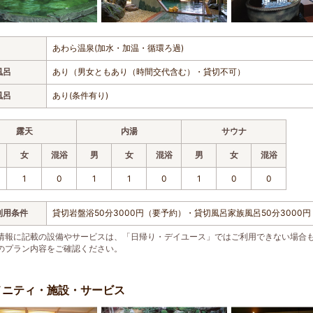
あわら温泉(加水・加温・循環ろ過)
風呂
あり（男女ともあり（時間交代含む）・貸切不可）
風呂
あり(条件有り)
露天
内湯
サウナ
女
混浴
男
女
混浴
男
女
混浴
1
0
1
1
0
1
0
0
利用条件
貸切岩盤浴50分3000円（要予約）・貸切風呂家族風呂50分3000
情報に記載の設備やサービスは、「日帰り・デイユース」ではご利用できない場合
のプラン内容をご確認ください。
メニティ・施設・サービス