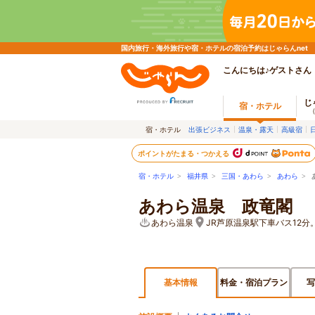
国内旅行・海外旅行や宿・ホテルの宿泊予約はじゃらんnet
こんにちは♪ゲストさん
じ
宿・ホテル
宿・ホテル
出張ビジネス
温泉・露天
高級宿
ポイントがたまる・つかえる
宿・ホテル
>
福井県
>
三国・あわら
>
あわら
> 
あわら温泉 政竜閣
あわら温泉
JR芦原温泉駅下車バス12分
基本情報
料金・宿泊プラン
写