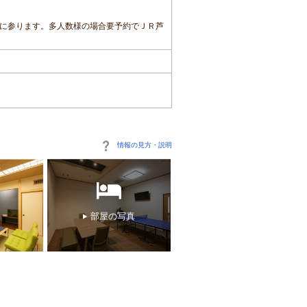
えに参ります。多人数様の場合要予約でＪＲ芦
情報の見方・説明
部屋の写真