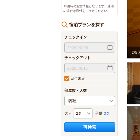
※1泊時の空室情報となります。連泊
の場合は日付をご指定ください。
宿泊プランを探す
チェックイン
2
/
5
チェックアウト
日付未定
部屋数・人数
大人
子供
0名
再検索