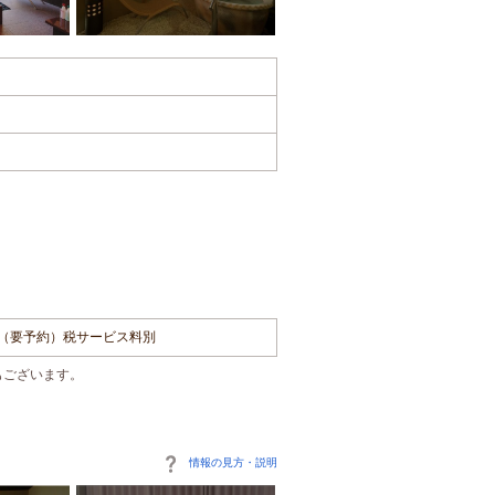
円（要予約）税サービス料別
もございます。
情報の見方・説明