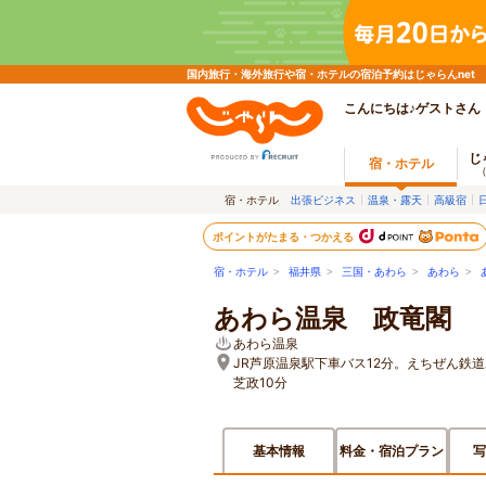
国内旅行・海外旅行や宿・ホテルの宿泊予約はじゃらんnet
こんにちは♪ゲストさん
じ
宿・ホテル
宿・ホテル
出張ビジネス
温泉・露天
高級宿
ポイントがたまる・つかえる
宿・ホテル
>
福井県
>
三国・あわら
>
あわら
>
あわら温泉 政竜閣
あわら温泉
JR芦原温泉駅下車バス12分。えちぜん鉄
芝政10分
基本情報
料金・宿泊プラン
写