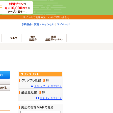
サイトのご利用方法
ヘルプ/問い合わせ
予約照会・変更・キャンセル
マイページ
海外
海外
ゴルフ
航空券
航空券+ホテル
約
0
クリップした宿とは？
わせる
0
最近見た宿とは？