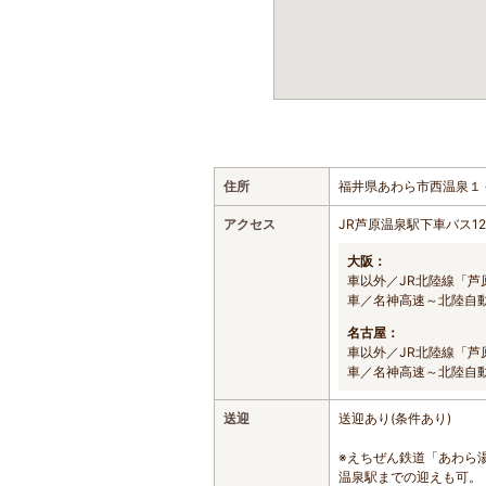
住所
福井県あわら市西温泉１
アクセス
JR芦原温泉駅下車バス1
大阪：
車以外／JR北陸線「芦
車／名神高速～北陸自動
名古屋：
車以外／JR北陸線「芦
車／名神高速～北陸自動
送迎
送迎あり(条件あり)
※えちぜん鉄道「あわら
温泉駅までの迎えも可。