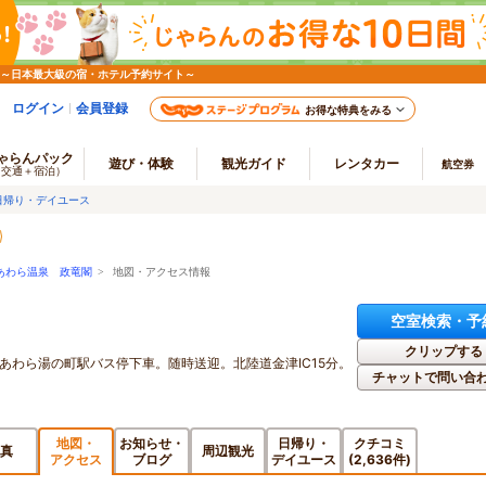
 ～日本最大級の宿・ホテル予約サイト～
ログイン
会員登録
お得な特典をみる
ゃらんパック
遊び・体験
観光ガイド
レンタカー
航空券
（交通＋宿泊）
日帰り・デイユース
あわら温泉 政竜閣
> 地図・アクセス情報
空室検索・予
クリップする
道あわら湯の町駅バス停下車。随時送迎。北陸道金津IC15分。
チャットで問い合
地図・
お知らせ・
日帰り・
クチコミ
真
周辺観光
アクセス
ブログ
デイユース
(2,636件)