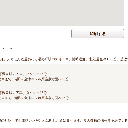
印刷する
－１０２
2分。えちぜん鉄道あわら湯の町駅バス停下車。随時送迎。北陸道金津IC15分。芝政
原温泉駅」下車、タクシー15分
車道で3時間～金津IC～芦原温泉方面へ15分
原温泉駅」下車、タクシー15分
車道で3時間～金津IC～芦原温泉方面へ15分
湯の町駅」でお電話いただければ即お迎えに参ります。多人数様の場合要予約でＪ