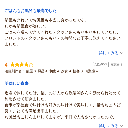
そして何より、「これまで一番きれいで、また行きたいホテル
朝/部屋出し
夕/部屋出し
兼ねなくお過ごしいただける点が魅力のひとつですので、その
に加わりました」とのお言葉を頂戴し、スタッフ一同とても嬉
宿泊価格帯：
ごはんもお風呂も最高でした
13,001～14,000円(大人一人あたり/税込)
ように感じていただけて嬉しいです。
しく拝読いたしました。次回もご夫婦での大切なご旅行が、心
また福井へお越しの機会がございましたら、ぜひ政竜閣をご利
部屋もきれいでお風呂も本当に良かったです。
ほどけるひとときとなりますよう、精一杯おもてなしさせてい
あわら温泉 政竜閣からの返信
用いただけましたら幸いです。
しかも部屋食が嬉しい。
ただきます。
スタッフ一同、心よりお待ち申し上げております。
このたびは政竜閣にご宿泊いただき、誠にありがとうございま
ごはんを運んできてくれたスタッフさんもハキハキしていたし、
またのお越しを、心よりお待ち申し上げております。
した。
（返信日：2025/12/14）
フロントのスタッフさんもバスの時間など丁寧に教えてください
（返信日：2026/01/17）
また、嬉しいクチコミをお寄せいただき、重ねて御礼申し上げ
ました。
ます。
ただ貸切風呂サービスのプランを予約したと思うのですが、貸切
（投稿日：2025/12/10）
詳しくみる
「昔ながらの温泉旅館」とのお言葉、ありがとうございます。
風呂利用料が請求にプラスされていたことに後から気付き、そこ
実は最近、当館のクチコミにはこのフレーズをよく頂戴してお
宿泊時期：
2025年10月宿泊 (家族旅行)
がちょっとショックでした。
4
女性/50代
家族旅行
り、
投稿者：
Yさん
(女性/40代)
でも全体的には大満足でしたし次行くことがあればまた泊まりた
宿泊プラン：
【部屋食】赤ちゃんがいても安心♪貸切風呂50分利用付きファ
項目別評価：
スタッフの間では「もはや誉め言葉ですね」と話しているとこ
部屋 3
風呂 4
朝食 4
夕食 4
接客 3
清潔感 4
いです。
ミリーじゃプラン【添い寝無料】
和室
朝・夕
朝/部屋出し
ろです（笑）
夕/部屋出し
美味しい食事
最新ホテルのようなスタイリッシュさはございませんが、
宿泊価格帯：
17,001～18,000円(大人一人あたり/税込)
お部屋食や和室でのんびり過ごす“温泉旅館の王道”は、
近場で探してた所、福井の知人から政竜閣さんを勧められ始めて
これからも変えずに残していきたいと思っております。
利用させて頂きました。
あわら温泉 政竜閣からの返信
お部屋の広さや部屋食、清掃面につきましてもご満足いただけ
食事が部屋食で味付けも好みの味付けで美味しく、量もちょうど
たようで、
このたびはご家族皆様で政竜閣にご宿泊いただき、誠にありが
良く、とても満足出来ました。
ご家族皆様でゆっくりお過ごしいただけたご様子を嬉しく拝見
とうございました。
お風呂もこじんまりしてますが、平日で人も少なかったので、ゆ
いたしました。
また、「ごはんもお風呂も最高でした」との嬉しいお言葉と、
ったりのんびり出来ました。
（投稿日：2025/12/09）
また、生ビールにつきましてはご期待に添えず、申し訳ござい
丁寧なご感想をお寄せいただき、心より御礼申し上げます。
詳しくみる