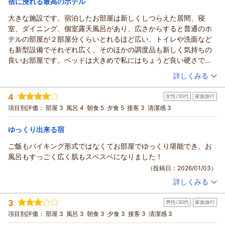
ったために驚かせてしまいましたこと、深くお詫び申し上げま
宿に浸れる最高のホテル
リモコンの電池の蓋がなかったり、エアコンも古い型のものだっ
夜と朝で趣の異なるお風呂をお楽しみいただけるのも当館の魅
宿泊価格帯：
す。
26,001～27,000円(大人一人あたり/税込)
たりと、あちこち年季が入っています。テレビも2台ありました
大きな施設です。宿泊したお部屋は新しくしつらえた居間、寝
力のひとつです。ぜひお時間を変えて、“湯めぐり気分”でご利
また、お食事の提供のタイミングにつきましても、大変申し訳
が、それぞれ別のメーカーのため、それぞれを操作するのにいち
室、ダイニング、個室露天風呂があり、広さからすると普通のホ
用いただけましたら嬉しいです。
あわら温泉 政竜閣からの返信
ございませんでした。本来はお客様の召し上がるペースを見な
いちリモコンを持ち替えなければなりません。
テルの部屋が２部屋分くらいとれるほど広い、トイレや洗面など
一方で、お布団につきましては寝付きづらく、お身体にもご負
がら、温かいものは温かい状態で一番良いタイミングでお出し
このたびは政竜閣にご宿泊いただき、誠にありがとうございま
部屋の露天風呂は温度も良く、いつでも好きな時に入れるのが良
も新型設備でそれぞれ広く、そのほかの調度品も新しく気持ちの
担をおかけしてしまい申し訳ございません。できる範囲で敷き
できるよう進めるべきでした。いただいたご指摘は担当・調理
した。
いです。浴槽はやや小さめですが、バスローブがあるのはありが
良いお部屋です。ベッドは大きめで私にはちょうど良い硬さで体
方の工夫や追加の寝具のご用意など、少しでも楽にお休みいた
場とも共有してまいります。
また、お忙しい中ご感想をお寄せくださり、重ねて御礼申し上
たい。
が沈まず疲れが取れて朝まで熟睡しました。大浴場は広くて天然
（投稿日：2026/01/12）
だけるよう対応してまいります。次回ご利用の際は、ご遠慮な
そのような中でも「冷めても柔らかくて美味しかった」とのお
げます。
詳しくみる
朝食後、部屋の冷蔵庫の利用状況の確認がありました。道中に飲
石がうまく生かされた本当に広い浴場です。もちろん個室のお風
くお声がけくださいませ。いただいたお声は、今後の参考とし
言葉を頂戴し、恐れ入ります。だからこそ、なおさら最良の状
ご夕食のカニを「とても美味しかった」とのお言葉、大変うれ
みきれなかった飲み物を入れておいたら、「あらっ…」と仲居さ
宿泊時期：
2025年11月宿泊 (夫婦旅行)
呂も最高でシャワーなどの設備も上質な浴室でした。食事を多く
て大切にお預かりいたします。
態で召し上がっていただける提供に努めてまいります。
4
しく拝見いたしました。お部屋食でゆっくり食べることができ
女性/30代
家族旅行
投稿者：
よっくんさん (男性/70代)
んが少し嫌そうな顔をしてました。
召し上がる方には若干少ないかもしれませんが、工夫され味付け
当館政竜閣は、お部屋食でゆっくりお召し上がりいただける点
さらに、お部屋の設備面につきましても、ご期待に添えず申し
宿泊プラン：
て良かったとのこと、ご家族皆さまで気兼ねなくお過ごしいた
【部屋食でのんびり♪】若狭牛ステーキ・のどぐろ塩焼き・地
項目別評価：
部屋 3
風呂 4
朝食 5
夕食 5
接客 3
清潔感 3
正直、思っていたよりも期待外れでした…。
が良くおいしかったです。とにかく美しくきれいなお部屋で最高
も、三世代・ご家族旅行のお客様にご好評をいただいておりま
魚お造り付き★福井のうまいもん満喫じゃプラン
訳ございませんでした。備品の不備は早急に点検・改善を進め
和洋室
朝・夕
だけたようで何よりでございます。雪の降る中の露天風呂もご
ボリューム的にも食べるペース的にも、ステーキじゃなくて、卓
でした。これまで一番きれいで、また行きたいホテルに加わりま
す。季節ごとにお料理内容も変わりますので、また違う季節の
てまいります。
満喫いただけたとのこと、冬ならではの雰囲気を楽しんでいた
朝/部屋出し
朝/個室利用
夕/部屋出し
夕/個室利用
ゆっくり出来る宿
上コンロで焼ける焼肉の方が良いと思います。
した。
福井の味覚もぜひお楽しみいただければと思います。
加えて、朝食後の冷蔵庫の利用状況確認の際、仲居の表情が不
宿泊価格帯：
だけて嬉しいです。なお、あわら温泉周辺は北陸の中でも比較
30,001円以上(大人一人あたり/税込)
今回はカニが目当てだったのですが、滞在メインの旅行だった
ご飯もバイキング形式ではなくてお部屋でゆっくり堪能でき、お
「全体的には大満足の素敵なお宿でした」とのお言葉に、スタ
快に感じられたとのこと、重ねてお詫び申し上げます。当館は
的まとまった雪が積もりにくい地域ではございますが、冬場は
ら、違うお宿にしたと思います。今回の設備・プランでは割高に
風呂もすっごく広く肌もスベスベになりました！
ッフ一同心より感謝申し上げます。
お部屋食のため、衛生管理の観点から飲食物のお持ち込みはご
あわら温泉 政竜閣からの返信
道中や日によって冷え込みや路面の凍結もございますので、お
感じました。
またのお越しを、心よりお待ち申し上げております。
（投稿日：2026/01/03）
遠慮いただいておりますが、だからこそご案内は丁寧に行い、
車でお越しの際はスタッドレスタイヤでのご来館をお願いして
このたびは政竜閣にご宿泊いただき、誠にありがとうございま
お客様のお気持ちに寄り添う対応をしなければなりませんでし
（返信日：2026/02/23）
おります。
詳しくみる
した。
宿泊時期：
2026年01月宿泊 (家族旅行)
た。スタッフへの指導や確認の際の言葉遣いや所作も含め、失
一方で、お部屋に落ちていたゴミ、また朝の大浴場にゴミが浮
また、「宿に浸れる最高のホテル」との心温まるご感想をお寄
投稿者：
まみさん
(女性/30代)
礼のない対応を心がけてまいります。
3
いていた件につきましては、ご不快な思いをおかけし誠に申し
男性/30代
家族旅行
宿泊プラン：
せいただき、重ねて御礼申し上げます。
■政竜じゃプラン■部屋食 日本海の幸等豪華10品！【せいり
一方で、客室露天風呂の温度や「いつでも好きな時に入れるの
ゅ～かっく♪】
訳ございません。せっかくの温泉の時間に、安心してご入浴い
和室
朝・夕
朝/部屋出し
夕/部屋出し
項目別評価：
ご利用いただきました2024年新設の卓球もカラオケもできる露
部屋 3
風呂 3
朝食 3
夕食 3
接客 3
清潔感 3
が良い」とのお言葉、またバスローブについてもお褒めいただ
ただけないような状況を作ってしまったこと、心よりお詫び申
宿泊価格帯：
20,001～21,000円(大人一人あたり/税込)
天風呂付和洋室につきまして、居間・寝室・ダイニング・個室