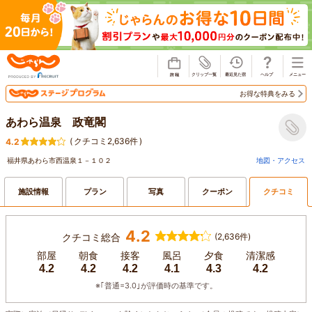
じゃらん
お得な特典をみる
あわら温泉 政竜閣
(
クチコミ2,636件
)
4.2
福井県あわら市西温泉１－１０２
地図・アクセス
施設情報
プラン
写真
クーポン
クチコミ
4.2
クチコミ総合
(2,636件)
部屋
朝食
接客
風呂
夕食
清潔感
4.2
4.2
4.2
4.1
4.3
4.2
※｢普通=3.0｣が評価時の基準です。