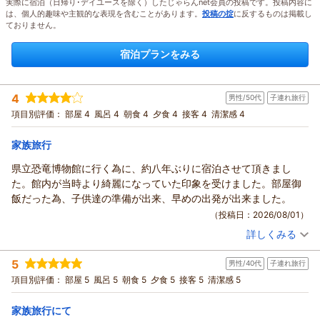
実際に宿泊（日帰り･デイユースを除く）したじゃらんnet会員の投稿です。投稿内容に
は、個人的趣味や主観的な表現を含むことがあります。
投稿の掟
に反するものは掲載し
ておりません。
宿泊プランをみる
4
男性/50代
子連れ旅行
項目別評価：
部屋 4
風呂 4
朝食 4
夕食 4
接客 4
清潔感 4
家族旅行
県立恐竜博物館に行く為に、約八年ぶりに宿泊させて頂きまし
た。館内が当時より綺麗になっていた印象を受けました。部屋御
飯だった為、子供達の準備が出来、早めの出発が出来ました。
（投稿日：2026/08/01）
詳しくみる
宿泊時期：
2026年07月宿泊 (子連れ旅行)
投稿者：
まことさん
(男性/50代)
5
男性/40代
子連れ旅行
宿泊プラン：
夏休みは小学生以下のお子様全員に【お子様スピードくじ】実
施！あわら温泉で夏休みの楽しい思い出♪じゃ
和室
朝・夕
朝/部屋出し
項目別評価：
部屋 5
風呂 5
朝食 5
夕食 5
接客 5
清潔感 5
夕/部屋出し
宿泊価格帯：
家族旅行にて
14,001～15,000円(大人一人あたり/税込)