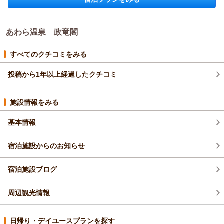
した仲居も励みになると思います。「笑顔が絶えず」とのお言
あわら温泉 政竜閣からの返信
葉まで頂戴し、本当にありがとうございます。
今回ご利用いただいた【お部屋食】プランはもちろんのこと、
このたびは政竜閣にご宿泊いただき、誠にありがとうございま
あわら温泉 政竜閣
当館では少人数様でのご宿泊は、どのプランでも基本的に“お部
した。
屋食”でご用意しており、皆様から「気兼ねなくゆっくりでき
また、クチコミへご投稿くださり重ねて御礼申し上げます。
すべてのクチコミをみる
る」とご好評いただいております。
夕食を「美味しかった」とお言葉いただけましたこと、そして
また、料金につきましても「リーズナブルで大大満足」と言っ
スタッフの対応についても感じ良かったとのご評価を頂戴し、
投稿から1年以上経過したクチコミ
ていただけ、とても光栄です。
大変嬉しく拝読いたしました。お風呂も清潔にご利用いただけ
一方で、お風呂や清潔感の面では満点に至らなかった部分もあ
たようで、ゆっくりとお過ごしいただけたご様子に安心してお
り、今後より気持ちよくお過ごしいただけるよう、引き続き清
ります。
施設情報をみる
掃・点検に努めてまいります。
一方で、別館側の喫煙スペースについてご不便をおかけし申し
ぜひまたおふたりで、のんびりとした時間を過ごしにお越しい
訳ございません。当館は全館禁煙とさせていただいており、現
基本情報
ただけましたら嬉しいです。
状では玄関外に設置している喫煙スペースのみの運用となって
スタッフ一同、心よりお待ち申し上げております。
おります。いただいたお声は、今後の館内動線の見直しや設備
宿泊施設からのお知らせ
検討の参考とさせていただきます。
（返信日：2025/11/24）
今回ご利用いただいたようなお部屋食プランは、移動がなくご
宿泊施設ブログ
夫婦でゆったりとお召し上がりいただけるため、多くのお客様
にご好評をいただいております。次回もぜひ、気兼ねなくお二
人だけの時間をお楽しみいただければ幸いです。
周辺観光情報
またのご来館を、スタッフ一同心よりお待ち申し上げておりま
す。
日帰り・デイユースプランを探す