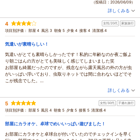
（投稿日：2026/06/09）
また、年に一度のご友人同士での大切なご旅行に当館をお選び
ご用意しております。次回お越しの際には、また違った過ごし
詳しくみる
いただき、重ねて御礼申し上げます。
方でも政竜閣をお楽しみいただければ嬉しいです。
宿泊時期：
2026年06月宿泊 (家族旅行)
朝夕ともにお部屋食で、皆様ご自由にリラックスしてお過ごし
「またリピートしたい」とのお言葉、心より感謝申し上げま
投稿者：
まあくんさん
(男性/50代)
4
いただけたとのこと、大変嬉しく拝見いたしました。スタッフ
す。
女性/20代
家族旅行
宿泊プラン：
■政竜じゃプラン■部屋食 日本海の幸等豪華10品！【せいり
ゅ～かっく♪】
の出入りをなるべく控えながらも、温かいものは温かく、冷た
またのご来館を、スタッフ一同心よりお待ち申し上げておりま
和室
朝・夕
朝/部屋出し
夕/部屋出し
項目別評価：
部屋 4
風呂 3
朝食 5
夕食 4
接客 4
清潔感 4
宿泊価格帯：
いものは冷たくお召し上がりいただけたとのお言葉に、ほっと
19,001～20,000円(大人一人あたり/税込)
す。
しております。
気遣いが素晴らしい！
（返信日：2026/06/23）
あわら温泉 政竜閣からの返信
お飲み物につきましては、ご案内が行き届かず申し訳ございま
気遣いがとても素晴らしかったです！私的に年齢なのか夜ご飯よ
せんでした。お部屋の冷蔵庫内のお飲み物のほか、インフォメ
このたびは政竜閣にご宿泊いただき、誠にありがとうございま
り朝ごはんの方がとても美味しく感じてしまいました笑
ーションブックにもお飲み物メニューをご用意しており、そち
した。
お部屋も綺麗だったのですが、残念ながら露天風呂の外の方が虫
らからもご注文いただけます。なお、生ビールにつきましては
また、20年ほど前にも当館をご利用くださっていたとのこと、
がいっぱい浮いており、虫取りネットでは間に合わないほどでそ
夏期限定でのご提供となっておりますため、何卒ご了承くださ
長い年月を経て再びお越しいただけましたことを大変嬉しく思
こが残念でした。
いませ。
います。
ですが、全体的には満足しました。
（投稿日：2026/06/04）
また、アメニティにつきましても物足りなさを感じさせてしま
詳しくみる
今回は「部屋食がいい」とのお声から当館をお選びいただき、
い、申し訳ございません。いただいたお声は、今後の参考とし
ゆっくりお過ごしいただけたようで何よりでございます。
宿泊時期：
2026年05月宿泊 (家族旅行)
てお預かりいたします。
5
ご夕食につきましても高いご評価をいただき、調理場スタッフ
女性/30代
子連れ旅行
投稿者：
Qさん
(女性/20代)
このたびは貴重なご感想をお寄せいただき、誠にありがとうご
宿泊プラン：
■政竜じゃプラン■部屋食 日本海の幸等豪華10品！【せいり
にとりましても大きな励みになります。
項目別評価：
部屋 5
風呂 4
朝食 5
夕食 5
接客 5
清潔感 4
ゅ～かっく♪】
ざいました。
和室
朝・夕
朝/部屋出し
夕/部屋出し
当館では少人数様の場合、全プランお部屋食にてご用意してお
また機会がございましたら、皆様でゆっくりとあわら温泉へお
宿泊価格帯：
17,001～18,000円(大人一人あたり/税込)
り、ご家族様やご夫婦のお客様にも気兼ねなくお食事を楽しめ
部屋にカラオケ、卓球でめいいっぱい遊びました！
越しいただけますことを、スタッフ一同心よりお待ち申し上げ
るとご好評いただいております。北陸の神社やお城巡りの旅の
お部屋にカラオケと卓球台が付いていたのでチェックインを早く
ております。
あわら温泉 政竜閣からの返信
途中に、少しでもほっとくつろげる時間をお過ごしいただけて