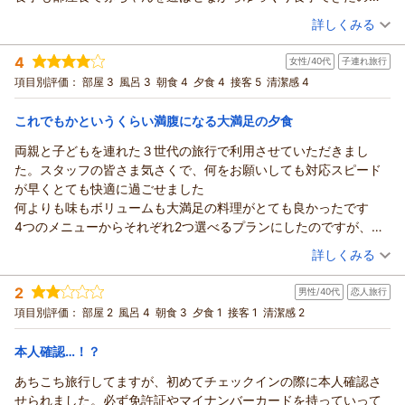
いります。
また、大切なお誕生日のご旅行に当館をお選びいただき、貴重
良かったです。料理も沢山種類もあって美味しかったです！
（投稿日：2026/02/17）
また皆様にお会いできます日を、心よりお待ち申し上げており
お風呂以外はほぼ納得できたとのお言葉をいただけただけに、
なお声をお寄せくださいましたこと、重ねて御礼申し上げま
詳しくみる
ます。
今回のご感想を真摯に受け止め、今後の改善に活かしてまいり
す。
宿泊時期：
2026年02月宿泊 (子連れ旅行)
ます。
（返信日：2026/04/19）
4
ご宿泊いただきました2024年リニューアルの露天風呂付き客室
女性/40代
子連れ旅行
投稿者：
アサミさん
(女性/30代)
貴重なお声をお聞かせいただき、ありがとうございました。
宿泊プラン：
シモンズベッド和室につきまして、綺麗で想像していたより広
【部屋食】赤ちゃんがいても安心♪貸切風呂50分利用付きファ
項目別評価：
部屋 3
風呂 3
朝食 4
夕食 4
接客 5
清潔感 4
ミリーじゃプラン【添い寝無料】
また機会がございましたら、ぜひお越しいただけましたら嬉し
和室
朝・夕
朝/部屋出し
かったとのご感想をいただき、大変嬉しく拝見いたしました。
いです。スタッフ一同心よりお待ち申し上げております。
また、お料理につきましても、メインを2種類お選びいただける
夕/部屋出し
これでもかというくらい満腹になる大満足の夕食
宿泊価格帯：
プランの中で、ステーキを美味しく召し上がっていただけたよ
16,001～17,000円(大人一人あたり/税込)
（返信日：2026/04/19）
両親と子どもを連れた３世代の旅行で利用させていただきまし
うで何よりでございます。お料理をお運びしたスタッフへの温
た。スタッフの皆さま気さくで、何をお願いしても対応スピード
あわら温泉 政竜閣からの返信
かいお言葉もありがとうございます。
が早くとても快適に過ごせました
その一方で、お部屋に入られた瞬間のニオイの件では、ご不安
このたびは政竜閣にご宿泊いただき、誠にありがとうございま
何よりも味もボリュームも大満足の料理がとても良かったです
なお気持ちにさせてしまい誠に申し訳ございませんでした。せ
した。
4つのメニューからそれぞれ2つ選べるプランにしたのですが、ど
っかくの綺麗なお部屋であるにもかかわらず、ご滞在の始まり
また、「子連れにオススメ」との嬉しいクチコミと、オール5
のメニューももう一度食べたくなるような美味しさで、お膳二つ
（投稿日：2026/02/16）
に残念なお気持ちを抱かせてしまいましたこと、また、備え付
の高評価まで頂戴し、スタッフ一同とても励みになっておりま
詳しくみる
分に乗り切らない量でした！
けの急須が使用済みの状態であったことで清潔感の面でもご不
す。
宿泊時期：
2026年02月宿泊 (子連れ旅行)
子どもメニューも充実していて、全食違うメニューで出していた
快な思いをおかけしましたこと、重ねて深くお詫び申し上げま
2
送迎につきまして「最寄駅まで送迎もあるし、駅からも近い」
男性/40代
恋人旅行
投稿者：
にょんさん
(女性/40代)
だき子どもだましのようなものではなくとても美味しかったです
す。いただいたご意見を真摯に受け止め、今後は清掃時の換気
宿泊プラン：
と感じていただけたようで何よりでございます。当館は あわら
■舟盛アワビ蟹ステーキから2つも選べるんじゃプラン お一
項目別評価：
部屋 2
風呂 4
朝食 3
夕食 1
接客 1
清潔感 2
またお風呂の営業時間が長いのがとても良かったです！
人ずつメイン料理４種から２つ選択できる部屋食
を充分に行うとともに、備品確認をより徹底し、再発防止に努
和室
朝・夕
湯のまち駅からお電話一本で無料送迎もしておりますので、移
小さな子どもを連れた旅行だと、子どもと一緒だとお風呂が堪能
めてまいります。
動のご負担が少しでも軽くなっておりましたら嬉しいです。
朝/部屋出し
夕/部屋出し
本人確認…！？
できず、子どもが寝てからだと営業が終了しているなどと残念な
大切なお誕生日のご旅行にもかかわらず、ご期待に添えない点
宿泊価格帯：
そして、お嬢さまの“温泉デビュー”が家族風呂だったとのこと…
25,001～26,000円(大人一人あたり/税込)
ことが多かったのですが、こちらでは営業時間が長いので何度も
あちこち旅行してますが、初めてチェックインの際に本人確認さ
がございましたことを大変心苦しく思っております。そのよう
大切な初めての思い出に当館を選んでいただけて光栄です。
入ることができ、とても気持ちよかったです
せられました。必ず免許証やマイナンバーカードを持っていって
な中でも、お料理やスタッフ対応に温かいお言葉を頂戴し、誠
あわら温泉 政竜閣からの返信