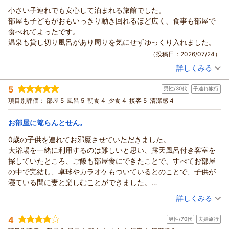
小さい子連れでも安心して泊まれる旅館でした。
部屋も子どもがおもいっきり動き回れるほど広く、食事も部屋で
食べれてよったです。
温泉も貸し切り風呂があり周りを気にせずゆっくり入れました。
（投稿日：2026/07/24）
詳しくみる
宿泊時期：
2026年07月宿泊 (子連れ旅行)
投稿者：
いっぺーさん
(男性/40代)
5
男性/30代
子連れ旅行
宿泊プラン：
【部屋食】赤ちゃんがいても安心♪貸切風呂50分利用付きファ
ミリーじゃプラン【添い寝無料】
和室
朝・夕
朝/部屋出し
項目別評価：
部屋 5
風呂 5
朝食 4
夕食 4
接客 5
清潔感 4
夕/部屋出し
宿泊価格帯：
お部屋に篭らんとせん。
16,001～17,000円(大人一人あたり/税込)
0歳の子供を連れてお邪魔させていただきました。
あわら温泉 政竜閣からの返信
大浴場を一緒に利用するのは難しいと思い、露天風呂付き客室を
このたびは政竜閣にご宿泊いただき、誠にありがとうございま
探していたところ、ご飯も部屋食にできたことで、すべてお部屋
した。
の中で完結し、卓球やカラオケもついているとのことで、子供が
小さなお子様連れでも安心してお過ごしいただけたとのこと、
寝ている間に妻と楽しむことができました。
大変嬉しく拝見いたしました。お部屋ではお子様にのびのびと
大浴場は利用できませんでしたが、とても充実したお泊まりをす
（投稿日：2026/07/19）
詳しくみる
お過ごしいただき、ご家族でゆったりとお部屋食をお楽しみい
ることができました。
ただけたようで何よりでございます。
宿泊時期：
2026年05月宿泊 (子連れ旅行)
旅行をコンスタントに行く方だと思いますが、ご飯も美味しく、
4
男性/70代
夫婦旅行
また、貸切風呂でも周囲を気にすることなく、ご家族だけで温
投稿者：
そうちゃまんさん
(男性/30代)
プライベート空間でカラオケや卓球ができるのは珍しいな、と思