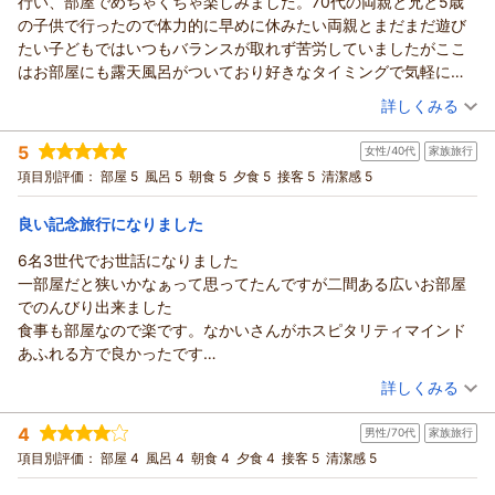
行い、部屋でめちゃくちゃ楽しみました。70代の両親と兄と5歳
おりましたら幸いです。
（返信日：2026/06/18）
このたびはご家族旅行で政竜閣にご宿泊いただき、誠にありが
の子供で行ったので体力的に早めに休みたい両親とまだまだ遊び
また福井・あわら方面へお越しの際には、ぜひ皆様で政竜閣へ
とうございました。
たい子どもではいつもバランスが取れず苦労していましたがここ
お立ち寄りくださいませ。
また、「気遣いが素晴らしい」との大変嬉しいお言葉を頂戴
はお部屋にも露天風呂がついており好きなタイミングで気軽に入
またのご来館を、スタッフ一同心よりお待ち申し上げておりま
し、スタッフ一同とても励みになっております。
れますし、部屋内なのでカラオケ、卓球で子供を遊ばせてマッサ
（投稿日：2026/05/02）
す。
ご夕食・ご朝食ともにお楽しみいただけたようで何よりでござ
詳しくみる
ージチェアで体をほぐしたりとめちゃくちゃくつろぎました。食
います。特に朝ごはんを美味しく感じていただけたとのお声、
（返信日：2026/06/18）
宿泊時期：
2026年04月宿泊 (子連れ旅行)
事も朝/夕ともに部屋食なので全然ストレスがありませんでした！
思わずこちらも笑顔になりました。旅先での朝食は、いつも以
5
女性/40代
家族旅行
投稿者：
むぅむぅさん
(女性/30代)
椅子がリビングに一つしかなく足の悪い両親が取り合いをしてい
上にほっとする時間になりますね。
宿泊プラン：
【部屋食でのんびり♪】若狭牛ステーキ・のどぐろ塩焼き・地
項目別評価：
部屋 5
風呂 5
朝食 5
夕食 5
接客 5
清潔感 5
たのでもう一つ椅子があってもよかったなぁと感じました。お部
魚お造り付き★福井のうまいもん満喫じゃプラン
一方で、露天風呂の外に虫が多く浮いていたとのこと、ご不快
和洋室
朝・夕
屋に露天風呂がついていたので満足でしたが大浴場の露天風呂は
な思いをおかけし申し訳ございませんでした。自然に囲まれた
朝/部屋出し
朝/個室利用
夕/部屋出し
夕/個室利用
良い記念旅行になりました
小さい虫がたくさん浮いており網ですくっても取りきれず諦めた
環境のため、季節や時間帯によって虫が入りやすい場合がござ
宿泊価格帯：
30,001円以上(大人一人あたり/税込)
ことが少し残念でした。ホテルの方々は皆さん親切で丁寧に対応
6名3世代でお世話になりました
います。当館でも営業中に随時点検・清掃を行っております
していただき満足です。一年で3～4回旅行で旅館を利用しますが
一部屋だと狭いかなぁって思ってたんですが二間ある広いお部屋
が、今後も点検のタイミングや清掃方法を工夫し、少しでも快
あわら温泉 政竜閣からの返信
荷物を部屋まで運んでいただいたのは久々でとても助かりまし
でのんびり出来ました
適にご利用いただけるよう努めてまいります。
このたびはご家族皆様で政竜閣にご宿泊いただき、誠にありが
た。
食事も部屋なので楽です。なかいさんがホスピタリティマインド
それでも「全体的には満足」とのお言葉をいただけたこと、心
とうございました。
食事も魚介が新鮮でとても美味しかったですしお肉の鉄板焼きも
あふれる方で良かったです
よりありがたく感じております。今回ご利用いただいた政竜プ
また、心温まるご感想をたくさんお寄せいただき、重ねて御礼
あり満足でした。イカが朝食にもついており豪華で美味しかった
ホテルの設備は古いかもしれませんが、清掃もしっかりされてま
（投稿日：2026/04/21）
ランは、日本海の幸を中心にしたお部屋食の会席をゆっくりお
申し上げます。
詳しくみる
です。
した
楽しみいただけるプランで、ご家族旅行のお客様にもご好評い
お部屋のカラオケや卓球を、チェックイン後からめいっぱいお
宿泊時期：
2026年04月宿泊 (家族旅行)
全体的にめちゃくちゃ満足しました！おすすめです！
玄関で靴を脱いで預けるタイプは久しぶりで新鮮でした
ただいております。
4
楽しみいただけたとのこと、大変嬉しく拝見いたしました。
男性/70代
家族旅行
投稿者：
あられさん
(女性/40代)
また機会がございましたら、ぜひ皆様でゆっくりと温泉とお食
宿泊プラン：
70代のご両親様、お兄様、そして5歳のお子様とのご旅行で、
■湯の華じゃプラン◆お値打ちお手頃プラン！人気です♪部屋
項目別評価：
部屋 4
風呂 4
朝食 4
夕食 4
接客 5
清潔感 5
事を楽しみにお越しくださいませ。
食カップルファミリービジネスにネット接続無料
和室
朝・夕
皆様それぞれのペースでお過ごしいただけたようで何よりでご