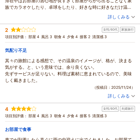
滞在中はお部屋の居心地が良すぎて部屋からから出ることなく家
様子、のんびりお過ごしいただけて何よりでございます。
（返信日：2025/12/13）
また、初めての福井旅行に当館をお選びくださり、心より御礼
族でカラオケしたり、卓球をしたり、好きな時に好きなだけ温泉
「安く楽しめる良い宿」とのお言葉、大変ありがたく励みにな
申し上げます。
に浸かれたり。お食事もお部屋で食べるのか、最近のビュッフェ
（投稿日：2025/12/07）
ります。これからもコストパフォーマンスにご満足いただける
二間続きのお部屋でゆったりお過ごしいただけたご様子や、お
詳しくみる
と違いゆったりいただけて良かったです。ただ、夕食のお酒も部
宿であり続けられるよう、サービスの向上に努めてまいりま
部屋食でご家族団らんのひとときを楽しんでいただけたとのこ
宿泊時期：
2025年11月宿泊 (家族旅行)
屋の冷蔵庫にあるものなのが残念でした。（日本酒などは頼めま
す。
と、大変嬉しく拝読いたしました。お刺身・天ぷら・お鍋など
2
女性/60代
家族旅行
投稿者：
なすさん
(女性/40代)
す）冷蔵庫は空で持参出来ると子連れにはありがたかったかな。
また機会がございましたら、ぜひ季節を変えて福井の味覚と温
も美味しく召し上がっていただけたようで何よりでございま
宿泊プラン：
■舟盛アワビ蟹ステーキから2つも選べるんじゃプラン お一
項目別評価：
部屋 4
風呂 3
朝食 4
夕食 4
接客 2
清潔感 3
お食事はどれも美味しかったし、メインが選べるのでそれぞれが
泉を楽しみにお越しくださいませ。
人ずつメイン料理４種から２つ選択できる部屋食
す。
和洋室
朝・夕
好きなご馳走で楽しめて大満足です
ご家族皆様のまたのご来館を、心よりお待ち申し上げておりま
さらに、ロビー係や担当スタッフへの温かいお言葉まで頂戴
朝/部屋出し
夕/部屋出し
気配り不足
朝晩とも量がしっかりあったので、食べきれなかったものもあっ
す。
し、スタッフ一同大変励みになっております。
宿泊価格帯：
30,001円以上(大人一人あたり/税込)
たのが申し訳なく思いました
其々の旅館による感想で、その温泉のイメージが、格が、決まる
一方で、大浴場の場所が少し分かりづらく、ご不便をおかけい
（返信日：2025/12/13）
少し不便だと思ったのは、洗面の所に歯磨きやうがい用に使える
気がする。と、いう意味では、余り良くない。
たしました。迷われた際には、どうぞ遠慮なく近くのスタッフ
あわら温泉 政竜閣からの返信
コップがなかったことです。
先ずサービスが足りない。料理ば素材に恵まれているので、美味
へお声がけくださいませ。こちらも館内で積極的にお声をおか
このたびはご家族皆さまで政竜閣にご宿泊いただき、誠にあり
接客してくれた女性もとても笑顔が素敵で感じの良い方でした。
しく戴きました。
けできるよう、より意識してまいります。
がとうございました。
おかげさまで滞在中快適に過ごせました。
（投稿日：2025/11/24）
また、お部屋からの景観につきましても貴重なご意見として受
また、心温まるご感想をお寄せくださり、スタッフ一同とても
子供達はまたすぐ行きたい！この部屋に住みたい！と言っていま
け止め、今後の旅館造りの参考とさせていただきます。
詳しくみる
嬉しく拝読いたしました。
宿泊時期：
2025年11月宿泊 (家族旅行)
す（笑）
今回は「政竜じゃプラン」にて日本海の幸を中心としたお料理
ご利用いただいた 「2024年新設 卓球・カラオケ・露天風呂付
投稿者：
濃姫さん
(女性/60代)
福井旅行に大変いい思い出が作れました。ありがとうございます♪
をお楽しみいただきましたが、ご満足いただけたとのことで私
4
女性/60代
夫婦旅行
宿泊プラン：
和洋室（ロフト2段4ベッド）」 は、まさに“遊べる客室”として
【部屋食でのんびり♪】若狭牛ステーキ・のどぐろ塩焼き・地
どももとても嬉しい気持ちです。お部屋食でゆっくり味わえる
魚お造り付き★福井のうまいもん満喫じゃプラン
和室
朝・夕
項目別評価：
ファミリーのお客様から大人気のお部屋でございます。ロフト
部屋 4
風呂 3
朝食 4
夕食 4
接客 5
清潔感 3
点は多くのお客様からもご好評をいただいております。
風2段ベッドやお部屋の広さ、最新設備について「新築のように
朝/部屋出し
朝/個室利用
夕/部屋出し
夕/個室利用
「コストパフォーマンスを考えれば大満足」とのお言葉は、何
宿泊価格帯：
お部屋で食事
綺麗」「広くて居心地が良い」とのお言葉を頂戴し、大変光栄
25,001～26,000円(大人一人あたり/税込)
よりの励みです。
でございます。
車でが到着したら直ぐに雨の中迎えに出でくれました。お部屋て