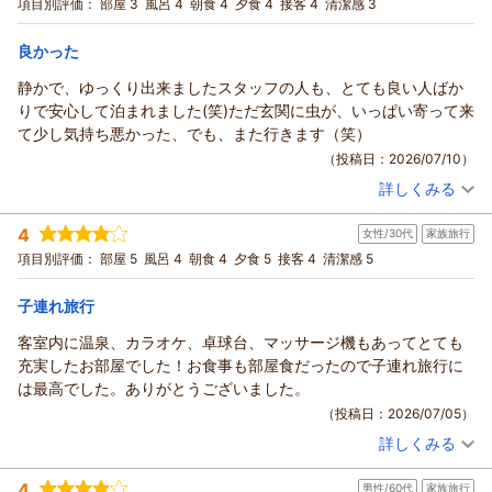
宿泊プラン：
卓球もカラオケもできる露天風呂付客室ベッド付マッサージ機
項目別評価：
泉を満喫していただけたとのこと、嬉しい限りです。今回ご利
部屋 3
風呂 4
朝食 4
夕食 4
接客 4
清潔感 3
い、とても印象深く覚えており、口コミさせて頂きました。また
付和洋室【温泉宿をこの一室に凝縮！】
和洋室
朝・夕
朝/部屋出し
用いただいたファミリープランは、赤ちゃんや小さなお子様と
お邪魔させて頂きたく思っております。
夕/部屋出し
良かった
のご旅行でも気兼ねなくお過ごしいただけるよう、貸切風呂50
ありかとうございました！
宿泊価格帯：
30,001円以上(大人一人あたり/税込)
分のご利用が付いた人気のプランでございます。
静かで、ゆっくり出来ましたスタッフの人も、とても良い人ばか
お部屋、お料理、接客、温泉、清潔感のすべてに高い評価をい
りで安心して泊まれました(笑)ただ玄関に虫が、いっぱい寄って来
あわら温泉 政竜閣からの返信
ただき、スタッフ一同大きな励みになっております。これから
て少し気持ち悪かった、でも、また行きます（笑）
もより多くのお客様にご満足いただけるよう努めてまいりま
このたびは、お子様とのご旅行に政竜閣をお選びいただき、誠
（投稿日：2026/07/10）
す。
にありがとうございました。
詳しくみる
またぜひ、ご家族で楽しい思い出をつくりにお越しくださいま
また、「お部屋に篭らんとせん。」という素敵なタイトルとと
宿泊時期：
2026年05月宿泊 (夫婦旅行)
せ。皆様のまたのご来館を、心よりお待ち申し上げておりま
もに、心温まるご感想をお寄せいただき、重ねて御礼申し上げ
投稿者：
ちょこちやんさん
(男性/70代)
4
す。
女性/30代
家族旅行
宿泊プラン：
ます。
【お部屋食】移動がなくて楽チン♪プライベートな空間でお部
屋食じゃプラン【上げ膳据え膳】
和室
朝・夕
朝/部屋出し
項目別評価：
小さなお子様とのご旅行では、お風呂やお食事の際にも何かと
部屋 5
風呂 4
朝食 4
夕食 5
接客 4
清潔感 5
（返信日：2026/07/31）
気を遣われることが多いかと思います。そのような中、客室の
夕/部屋出し
宿泊価格帯：
子連れ旅行
露天風呂やお部屋食をご利用いただき、移動することなくご家
15,001～16,000円(大人一人あたり/税込)
族だけでゆっくりお過ごしいただけたようで、私どもも大変嬉
客室内に温泉、カラオケ、卓球台、マッサージ機もあってとても
あわら温泉 政竜閣からの返信
しく思います。
充実したお部屋でした！お食事も部屋食だったので子連れ旅行に
また、お子様がお休みの間に、奥様と卓球やカラオケをお楽し
このたびは政竜閣にご宿泊いただき、誠にありがとうございま
は最高でした。ありがとうございました。
みいただけたとのこと、旅の思い出づくりのお手伝いができて
した。
（投稿日：2026/07/05）
何よりでございます。
静かな環境の中でゆっくりとお過ごしいただけたとのこと、ま
詳しくみる
今回ご利用いただいたお部屋は、自家源泉の温泉の専用露天風
た、スタッフの対応にも安心していただけたようで大変嬉しく
宿泊時期：
2026年07月宿泊 (家族旅行)
呂に加え、卓球・カラオケ・マッサージチェアまで備えてお
思います。お部屋で気兼ねなくお食事をお楽しみいただけるプ
投稿者：
ありんこさん
(女性/30代)
4
り、まさに温泉宿の楽しみを一室に凝縮した、当館でも人気の
男性/60代
家族旅行
宿泊プラン：
卓球もカラオケもできる露天風呂付客室ベッド付マッサージ機