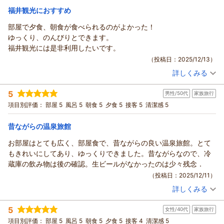
きありがとうございます。ご滞在の中で少しでも良かった点が
し上げます。
福井観光におすすめ
露天風呂と、それぞれの空間や設備を丁寧にご覧いただき大変
あったことが、私どもにとって救いでございます。
いただいたお声を真摯に受け止め、清掃後の確認をこれまで以
あわら温泉 政竜閣からの返信
嬉しく思っております。トイレや洗面などの水回りも含め、
部屋で夕食、朝食が食べられるのがよかった！
旅のはじまりであるチェックイン時のご案内が行き届かず、結
上に丁寧に行い、客室・大浴場ともに小さな点も見落とさない
「新しく気持ちの良いお部屋」と感じていただけたことは、私
このたびはあわら温泉 政竜閣にご宿泊いただき、誠にありがと
ゆっくり、のんびりとできます。
果、その後のご滞在全体にもご不満が残るかたちになってしま
ようスタッフ間で共有し、再発防止に努めてまいります。もし
どもにとって何よりの励みでございます。
うございました。
福井観光には是非利用したいです。
ったことを、私どもも大変重く受け止めております。いただい
ご滞在中にお気づきの点がございましたら、すぐにスタッフへ
また、ベッドにつきましても、シモンズ製のセミダブルベッド
また、「ゆっくり出来る宿」との嬉しいクチコミをお寄せいた
たご意見を真摯に受け止め、料理提供のタイミング、設備点
（投稿日：2025/12/13）
お声がけいただけましたら可能な限り迅速に対応いたします。
を「硬さがちょうど良く、体が沈まず疲れが取れて朝まで熟睡
だき、重ねて御礼申し上げます。
検、接客の配慮に一層努めてまいります。
当館は、お部屋食で周りを気にせず、ゆっくりとお食事の時間
詳しくみる
できた」とのお言葉まで頂戴し、安心いたしました。旅先での
「■政竜じゃプラン■（お部屋食）」で、お食事をバイキング
宿泊時期：
2025年11月宿泊 (家族旅行)
改めまして、このたびは貴重なご意見をお寄せいただき、誠に
をお楽しみいただけるよう心がけております。次回もぜひ、ご
睡眠は大切ですので、快適にお休みいただけたご様子に嬉しい
ではなくお部屋でゆっくり堪能できたとのこと、何よりでござ
投稿者：
はじめちゃんさん
(男性/30代)
ありがとうございました。
家族旅行のひとときに政竜閣をご利用いただけましたら嬉しい
5
気持ちでいっぱいです。
男性/50代
家族旅行
宿泊プラン：
【お部屋食】移動がなくて楽チン♪プライベートな空間でお部
います。ご家族皆さまで気兼ねなく、旅の時間をのんびりお過
です。
（返信日：2026/01/26）
屋食じゃプラン【上げ膳据え膳】
大浴場につきましても、「天然石がうまく生かされた本当に広
和室
朝・夕
朝/部屋出し
項目別評価：
部屋 5
風呂 5
朝食 5
夕食 5
接客 5
清潔感 5
ごしいただけたご様子が伝わり、私どもも嬉しい気持ちでいっ
またのお越しを、スタッフ一同心よりお待ち申し上げておりま
い浴場」とご評価いただきありがとうございます。あわせて、
ぱいです。
夕/部屋出し
す。
客室の露天風呂やシャワーなど浴室設備も「上質」と感じてい
宿泊価格帯：
昔ながらの温泉旅館
13,001～14,000円(大人一人あたり/税込)
お風呂につきましても「広くて肌がスベスベになった」とのお
ただけたとのこと、温泉宿ならではの時間をご満喫いただけた
（返信日：2026/01/17）
言葉、ありがとうございます。あわら温泉ならではの湯ざわり
お部屋はとても広く、部屋食で、昔ながらの良い温泉旅館。とて
ようで何よりでございます。
あわら温泉 政竜閣からの返信
を感じていただけたようで安心いたしました。
もきれいにしてあり、ゆっくりできました。昔ながらなので、冷
お食事に関しては、「多く召し上がる方には若干少ないかもし
また機会がございましたら、当館自慢の「貸切風呂」や「貸切
このたびはご家族で政竜閣にご宿泊いただき、誠にありがとう
蔵庫の飲み物は後の確認。生ビールがなかったのは少々残念．
れない」との率直なお声をありがとうございます。一方で、工
岩盤浴」、カラオケ・卓球などの貸切施設も、ご家族旅行の思
ございました。
（投稿日：2025/12/11）
夫や味付けをお褒めいただき、「おいしかった」と言っていた
い出づくりにおすすめです。次回も「ゆっくりできる時間」を
また、ご滞在後のクチコミをお寄せくださり、重ねて御礼申し
だけたことは大変光栄でございます。もし次回お越しいただけ
詳しくみる
ご用意できるよう、スタッフ一同心を込めてお迎えいたしま
上げます。
宿泊時期：
2025年10月宿泊 (家族旅行)
る際には、別注料理（のどぐろ塩焼き・鮑の踊り焼き・お造り
す。
お部屋での夕食・朝食につきまして、「ゆっくり、のんびりと
投稿者：
ひーちゃんさん
(男性/50代)
5
等）の追加も事前に承っておりますので、ご好みに合わせてぜ
またのお越しを、心よりお待ち申し上げております。
女性/40代
家族旅行
宿泊プラン：
■湯の華じゃプラン◆お値打ちお手頃プラン！人気です♪部屋
できた」とのお言葉をいただけて何よりでございます。
食カップルファミリービジネスにネット接続無料
ひご検討くださいませ。
和室
朝・夕
項目別評価：
部屋 5
風呂 5
朝食 5
夕食 5
接客 4
清潔感 5
移動の必要がない【お部屋食プラン】は、ご家族水入らずで気
（返信日：2026/01/12）