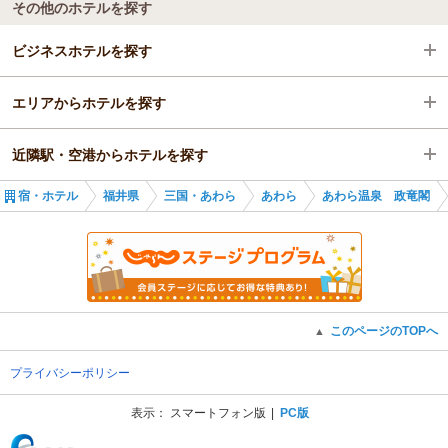
その他のホテルを探す
ビジネスホテルを探す
エリアからホテルを探す
福井県
近隣駅・空港からホテルを探す
三国・あわら
福井県
宿・ホテル
福井県
三国・あわら
あわら
あわら温泉 政竜閣
あわら
三国・あわら
あわら湯のまち駅
あわら湯のまち駅
あわら
三国神社駅
あわら湯のまち駅
三国駅
このページのTOPへ
▲
三国港駅
プライバシーポリシー
芦原温泉駅
表示：
スマートフォン版
PC版
(C) Recruit Co., Ltd.