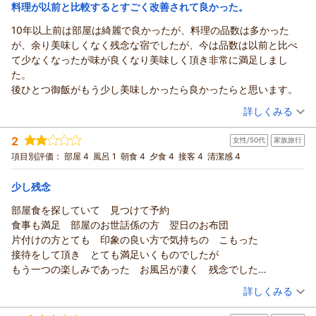
またのご来館を、スタッフ一同心よりお待ち申し上げておりま
ざいます。お部屋に露天風呂があり、カラオケや卓球、マッサ
朝/部屋出し
夕/部屋出し
料理が以前と比較するとすごく改善されて良かった。
す。
宿泊価格帯：
ージチェアも同じ空間で楽しめるため、「早めに休みたい方」
15,001～16,000円(大人一人あたり/税込)
10年以上前は部屋は綺麗で良かったが、料理の品数は多かった
（返信日：2026/06/18）
と「まだまだ遊びたいお子様」が一緒でも気兼ねなく過ごせる
が、余り美味しくなく残念な宿でしたが、今は品数は以前と比べ
あわら温泉 政竜閣からの返信
のが、このお部屋の大きな魅力でございます。
て少なくなったが味が良くなり美味しく頂き非常に満足しまし
朝夕ともにお部屋食で、ストレスなくお食事を楽しんでいただ
このたびはご家族皆様で政竜閣にご宿泊いただき、誠にありが
た。
けたとのお言葉も、とても嬉しく思います。若狭牛ステーキ、
とうございました。
後ひとつ御飯がもう少し美味しかったら良かったらと思います。
のどぐろ塩焼き、地魚のお造りなど、福井のうまいもんを詰め
また、「良い記念旅行になりました」との嬉しいお言葉を頂戴
（投稿日：2026/04/15）
込んだプランで、魚介の新鮮さやお肉の鉄板焼き、朝食のイカ
し、重ねて御礼申し上げます。
詳しくみる
までご満足いただけたようで、調理場スタッフにとっても大き
6名様3世代での大切なご旅行に当館をお選びいただき、広めの
宿泊時期：
2026年04月宿泊 (家族旅行)
な励みになります。
2
お部屋でのんびりお過ごしいただけたようで何よりでございま
女性/50代
家族旅行
投稿者：
ナカチャNさん
(男性/70代)
一方で、お部屋の椅子につきましては、ご両親様にご不便をお
宿泊プラン：
す。お食事もお部屋で気兼ねなくお楽しみいただけたとのこ
■舟盛アワビ蟹ステーキから2つも選べるんじゃプラン お一
項目別評価：
部屋 4
風呂 1
朝食 4
夕食 4
接客 4
清潔感 4
人ずつメイン料理４種から２つ選択できる部屋食
かけし申し訳ございませんでした。足の悪いお客様にもゆった
和室
朝・夕
と、ご家族皆様でゆったりとした時間をお過ごしいただけたご
りお過ごしいただけるよう、椅子の追加対応や備品配置につい
様子が伝わり、私どもも大変嬉しく拝見いたしました。
朝/部屋出し
夕/部屋出し
少し残念
て、今後の参考とさせていただきます。
宿泊価格帯：
また、係の接客につきましても温かいお言葉をいただき、本人
29,001～30,000円(大人一人あたり/税込)
部屋食を探していて 見つけて予約
また、大浴場の露天風呂に小さな虫が浮いていたとのこと、残
にとっても大きな励みになります。設備面では年数を感じられ
食事も満足 部屋のお世話係の方 翌日のお布団
念なお気持ちにさせてしまい申し訳ございません。露天風呂は
あわら温泉 政竜閣からの返信
る部分もあるかと思いますが、清掃についてお褒めいただけた
片付けの方とても 印象の良い方で気持ちの こもった
屋外に面しているため季節柄どうしても虫が入りやすい面がご
ことも大変ありがたく、今後も気持ちよくお過ごしいただける
このたびも政竜閣にご宿泊いただき、誠にありがとうございま
接待をして頂き とても満足いくものでしたが
ざいますが、清掃・巡回をより丁寧に行い、できる限り気持ち
よう努めてまいります。
した。
もう一つの楽しみであった お風呂が凄く 残念でした
よくご利用いただけるよう努めてまいります。
玄関でお履物をお預かりする昔ながらの旅館らしいスタイル
また、いつもご利用いただいておりますこと、心より御礼申し
露天風呂には 沢山の虫 (見た目 か) 浮いていた
（投稿日：2026/04/11）
スタッフの対応やお荷物のお手伝いにつきましてもお褒めいた
も、新鮮に感じていただけたとのこと嬉しく思います。館内で
上げます。
詳しくみる
気持ち悪くて 入れませんでした
だき、ありがとうございます。「とても助かりました」とのお
はお部屋食のほか、貸切風呂やカラオケ・卓球など、ご家族旅
10年以上前のご宿泊時と比べて、お料理が「すごく改善されて
宿泊時期：
2026年04月宿泊 (家族旅行)
また うち湯の洗い場の 椅子がカビだらけで