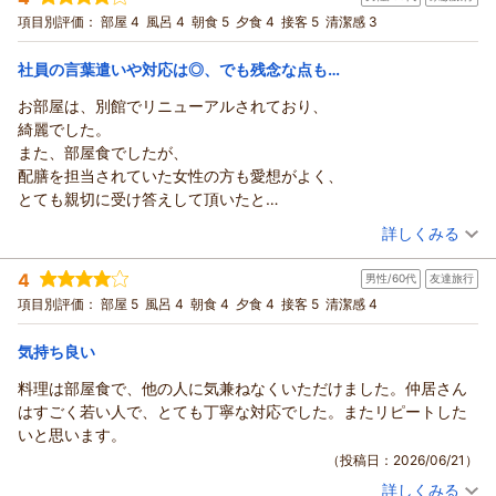
ランも、ご夫婦でのんびり過ごすひとときのお役に立てており
付和洋室【温泉宿をこの一室に凝縮！】
お部屋です。小さなお子様連れのご家族にも、周囲を気にせず
和洋室
朝・夕
朝/部屋出し
項目別評価：
部屋 4
風呂 4
朝食 5
夕食 4
接客 5
清潔感 3
ましたら何よりでございます。
お過ごしいただけるとご好評をいただいております。
夕/部屋出し
玄関の明かりに虫が多く集まっていたため、ご不快な思いをお
お料理につきましても「美味しい」とのお言葉をいただき、あ
宿泊価格帯：
社員の言葉遣いや対応は◎、でも残念な点も…
30,001円以上(大人一人あたり/税込)
かけしてしまい、誠に申し訳ございませんでした。周囲が田ん
りがとうございます。普段から多くご旅行をされているお客様
ぼに囲まれ、街灯も少ない環境のため虫が集まりやすく、対策
お部屋は、別館でリニューアルされており、
の印象に残るご滞在となりましたことは、私どもにとって大き
あわら温泉 政竜閣からの返信
が難しい面もございますが、そのような中でもできる限りの対
綺麗でした。
な励みです。
策を講じております。
このたびは、ご家族旅行で政竜閣にご宿泊いただき、誠にあり
また、部屋食でしたが、
「またお邪魔したい」とのお言葉をスタッフ一同、大変嬉しく
「また行きます」とのお言葉をいただき、心より感謝申し上げ
がとうございました。
配膳を担当されていた女性の方も愛想がよく、
拝見いたしました。次回もご家族皆様に、のんびりと楽しいひ
ます。次回も安心してゆったりとお過ごしいただけるよう、ス
客室内の温泉をはじめ、カラオケや卓球、マッサージ機までお
とても親切に受け答えして頂いたと
とときをお過ごしいただけるよう、心を込めてお迎えいたしま
タッフ一同心を込めてお迎えいたします。
楽しみいただき、「とても充実したお部屋」とのお言葉を頂戴
気持ちよく感じました。
（投稿日：2026/06/29）
す。
詳しくみる
またのご来館を、心よりお待ち申し上げております。
できましたこと、大変嬉しく思います。
そして食事も美味しく頂けました。 ありがとうございました。
お子様の健やかなご成長とともに、また皆様にお会いできます
また、お食事につきましても、お部屋食で周囲を気にせず、ご
（返信日：2026/07/13）
宿泊時期：
2026年06月宿泊 (家族旅行)
ただ、
日を心よりお待ち申し上げております。
4
男性/60代
友達旅行
家族皆様でゆっくりお召し上がりいただけたようで何よりでご
投稿者：
宣くんさん
(男性/60代)
残念な点もあります。
宿泊プラン：
■政竜じゃプラン■部屋食 日本海の幸等豪華10品！【せいり
（返信日：2026/07/21）
項目別評価：
ざいます。移動の負担が少なく、お子様連れのお客様にも安心
部屋 5
風呂 4
朝食 4
夕食 4
接客 5
清潔感 4
①お部屋は綺麗で３階でしたので
ゅ～かっく♪】
和室
朝・夕
朝/部屋出し
夕/部屋出し
してお過ごしいただける点は、当館のお部屋食ならではの魅力
外の景色を観ようと戸を開けたところ、
宿泊価格帯：
18,001～19,000円(大人一人あたり/税込)
気持ち良い
です。
窓ガラスが汚れ過ぎており、全く外の景色が見れなかったのが、
これからも、ご家族皆様の楽しい思い出づくりのお手伝いがで
残念です。
料理は部屋食で、他の人に気兼ねなくいただけました。仲居さん
あわら温泉 政竜閣からの返信
きるよう、スタッフ一同努めてまいります。
折角、部屋をリニューアルしたのに
はすごく若い人で、とても丁寧な対応でした。またリピートした
このたびは政竜閣にご宿泊いただき、誠にありがとうございま
また皆様でお越しいただける日を、心よりお待ち申し上げてお
そこは大事かと思いますよ！
いと思います。
した。
ります。
とても残念に思いました！
（投稿日：2026/06/21）
また、接客やお食事につきまして温かいお言葉をお寄せいただ
（返信日：2026/07/12）
家族も『えっ、景色が見れない！』とのひと言！
詳しくみる
き、重ねて御礼申し上げます。