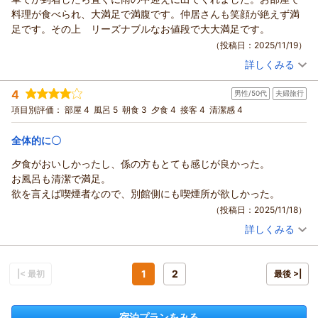
また福井へお越しの際には、ぜひ政竜閣でゆっくりとお過ごし
あわら温泉 政竜閣からの返信
カラオケや卓球、露天風呂、マッサージチェアまでご家族でた
料理が食べられ、大満足で満腹です。仲居さんも笑顔が絶えず満
いただけましたら幸いです。
っぷりお楽しみいただけたご様子で、私どもも大変嬉しく思い
このたびは政竜閣にご宿泊いただき、誠にありがとうございま
足です。その上 リーズナブルなお値段で大大満足です。
またのお越しを、スタッフ一同心よりお待ち申し上げておりま
ます。お部屋食での夕食も、ゆったりとお召し上がりいただけ
した。
（投稿日：2025/11/19）
す。
たとのこと、そして「好きなご馳走を選べて大満足」とのお声
また、お忙しい中ご感想をお寄せくださり、重ねて御礼申し上
（返信日：2025/12/11）
詳しくみる
までいただき、調理スタッフの励みになります。
げます。
宿泊時期：
2025年11月宿泊 (夫婦旅行)
また、接客スタッフへの温かいお言葉や、お子様からの「この
サービス面においてご満足いただけなかったとのこと、ご滞在
投稿者：
コロンさん
(女性/60代)
4
部屋に住みたい！」という可愛らしいお声まで伝えていただ
男性/50代
夫婦旅行
宿泊プラン：
【お部屋食】移動がなくて楽チン♪プライベートな空間でお部
を心から楽しんでいただけず、申し訳なく感じております。
屋食じゃプラン【上げ膳据え膳】
き、本当にありがとうございます。ご家族皆さまの福井旅行が
和室
朝・夕
朝/部屋出し
項目別評価：
部屋 4
風呂 5
朝食 3
夕食 4
接客 4
清潔感 4
お寄せいただいた「気配り不足」とのご指摘は、接客に携わる
楽しい思い出になったと知り、私どもも大変嬉しく思います。
夕/部屋出し
者として重く受け止めております。基本的なご案内やお声がけ
今回ご満足いただけたメイン料理を選べるお部屋食プランや、
宿泊価格帯：
全体的に〇
16,001～17,000円(大人一人あたり/税込)
のタイミングなど、スタッフ一人ひとりの配慮が至らなかった
設備充実のお部屋は、リピートされるお客様も多く、また季節
のだと痛感しております。いただいたお声は真摯に共有し、改
夕食がおいしかったし、係の方もとても感じが良かった。
ごとに異なる味わいをお楽しみいただけます。ぜひ次回も、ご
あわら温泉 政竜閣からの返信
善に努めてまいります。
お風呂も清潔で満足。
家族のとっておきの時間を政竜閣でお過ごしいただけましたら
今回いただいたご意見は、より良い宿づくりのための大切な学
このたびは政竜閣にご宿泊いただき、誠にありがとうございま
欲を言えば喫煙者なので、別館側にも喫煙所が欲しかった。
嬉しいです。
びでございます。
した。
（投稿日：2025/11/18）
またのお越しを、スタッフ一同心よりお待ち申し上げておりま
次回お越しいただける機会がございましたら、「前より良くな
また、お帰り早々に心あたたまるお声をお寄せいただき、重ね
す。
詳しくみる
った」と感じていただけるよう、スタッフ一同さらに精進して
て御礼申し上げます。
宿泊時期：
2025年09月宿泊 (夫婦旅行)
まいります。
（返信日：2025/12/09）
お車でご到着の際には雨で足元の悪い中でしたが、スタッフの
投稿者：
オレさん
(男性/50代)
宿泊プラン：
【お部屋食】移動がなくて楽チン♪プライベートな空間でお部
このたびは率直なご指摘をお寄せくださり、心より感謝申し上
お迎えにお喜びいただけたようで何よりです。
屋食じゃプラン【上げ膳据え膳】
1
2
|< 最初
和室
朝・夕
朝/部屋出し
最後 >|
げます。
そして、お部屋でゆったりとお召し上がりいただける「お部屋
夕/部屋出し
またのご来館を心よりお待ち申し上げております。
食」をご満足いただけたとのこと、大変嬉しく拝読いたしまし
宿泊価格帯：
19,001～20,000円(大人一人あたり/税込)
た。お料理も満腹になるほど楽しんでいただけたようで、担当
（返信日：2025/12/06）
宿泊プランをみる