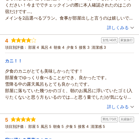
「立派なお風呂で最高でした」とのお言葉、貸切の家族風呂
子ども用のボディソープなども常備されており子連れに優しい配
ください！今まででチェックインの際に本人確認されたのはこの
にありがとうございました。次回お越しいただける機会がござ
（50分）はご家族でゆったり入れる広めのお風呂ですので、安
このたびはご両親様・お子様とご一緒の三世代旅行に、政竜閣
慮を感じました
宿だけです…。
いましたら、より気持ちよくお過ごしいただけるよう努めてま
心して楽しんでいただけたようで本当に良かったです。
をご利用いただき誠にありがとうございました。さらに、ご丁
時間帯によって男女の風呂が入れ替えになりますが、一方の風呂
メインを2品選べるプラン。食事が部屋出しと言うのは嬉しいです
いります。
お食事もお部屋食で、赤ちゃんを遊ばせながらゆっくりお召し
寧なクチコミをお寄せいただき、重ねて御礼申し上げます。
がもう一方と比べて半分くらいの広さなのが少し残念でした
が、カニを食べている(時間が掛かるのに…)途中で焼き上がったス
（投稿日：2026/01/25）
このたびはご宿泊ならびに貴重なご意見を誠にありがとうござ
上がりいただけたとのこと、まさにファミリープランの良さを
ご滞在中、スタッフの対応について「気さくで、何をお願いし
詳しくみる
また、布団を敷いて寝る旅館はどこも仕方ないかもしれません
テーキを持って来られ、更には鍋に火を付けようとされたのは残
いました。
実感していただけて嬉しい気持ちでいっぱいです。品数や味に
ても対応スピードが早く快適」とのお言葉を頂戴し、大変うれ
宿泊時期：
2026年01月宿泊 (恋人旅行)
が、敷布団が薄くてなかなか寝付けず朝起きたら身体が痛かった
念です…。
またのご来館を心よりお待ち申し上げております。
もご満足いただけたようで、料理場スタッフにも共有させてい
4
しく拝読いたしました。皆様に気持ちよくお過ごしいただけた
女性/40代
家族旅行
投稿者：
とのさん
(男性/40代)
のも残念でした
途中でステーキ食べたら、他のものが入らなくなるし、ステーキ
ただきます。
（返信日：2026/03/14）
宿泊プラン：
ことが、私どもにとって何よりの喜びでございます。
■舟盛アワビ蟹ステーキから2つも選べるんじゃプラン お一
項目別評価：
部屋 4
風呂 4
朝食 4
夕食 5
接客 3
清潔感 3
ただ全体的には大満足の素敵なお宿でした！
の味が残ってしまう…。当然のごとくカニを優先し、ステーキは
人ずつメイン料理４種から２つ選択できる部屋食
また福井・あわらへお越しの際は、ぜひ皆さまでお立ち寄りく
和洋室
朝・夕
また、お料理につきまして「これでもかというくらい満腹にな
冷めました。でも冷めても柔らかくて美味しかったです！！しっ
ださいませ。次回もご家族皆さまが気兼ねなく過ごせるよう、
る大満足の夕食」とのご感想、誠にありがとうございます。今
朝/部屋出し
夕/部屋出し
カニ！！
かりとしたボリュームのステーキです。食後はお腹パンパン…。
心を込めてお迎えいたします。
宿泊価格帯：
回お選びいただいた【舟盛・鮑・蟹・ステーキから2つも選べる
30,001円以上(大人一人あたり/税込)
鍋の火はまだ点けないでと、遅らせてもらいました。
夕食のカニがとても美味しかったです！
またのご来館を、心よりお待ち申し上げております。
んじゃプラン】は、お一人ずつメイン料理を2品お選びいただけ
人によって、料理によってペースが違うのに、何だか出すもの出
部屋食でゆっくり食べることができ、良かったです。
あわら温泉 政竜閣からの返信
る当館でも人気のプランでございます。「どのメニューももう
（返信日：2026/02/25）
してしまおうと、急かされてる様な気がしてなりませんでした。
雪降る中の露天風呂もとても良かったです。
一度食べたくなる美味しさ」「お膳二つ分に乗り切らない量」
このたびは政竜閣にご宿泊いただき、誠にありがとうございま
因みにステーキに手を付けてないのを見て、「あらっ…ステーキ
部屋に落ちていた幾つかのゴミ、朝のお風呂に浮いていたゴミ(入
とまでお楽しみいただけたとのこと、調理場も大変励みになり
した。
温かいうちに召し上がってくださ～い」と言われました。
りたくないと思う方もいるのでは…と思う量でした)が気になりま
ます。
また、ご滞在後すぐに貴重なお声をお寄せくださり、重ねて御
一番最初に、「先ずカニを召し上がって下さ～い。(慣れてないと
した。
（投稿日：2026/01/12）
お子様のお料理についても「違うメニューで、子どもだましで
礼申し上げます。
詳しくみる
食べるの大変だから)頑張って！！」と言っておきながら、その途
はなく美味しかった」とのお声を頂戴し、安心いたしました。
まず、チェックイン時の「本人確認」につきまして、当館では
宿泊時期：
2026年01月宿泊 (家族旅行)
中で焼きたてのステーキを持ってきておいて、それは無いでし
ご家族皆様の思い出のひとときになっておりましたら幸いで
5
旅館業法に基づく宿泊者名簿（宿帳）の作成・保管にあたり、
男性/70代
夫婦旅行
投稿者：
ようこさん
(女性/40代)
ょ…。
す。
宿泊プラン：
記載内容に誤りがないかを確認する目的で、本人確認をお願い
■舟盛アワビ蟹ステーキから2つも選べるんじゃプラン お一
項目別評価：
部屋 5
風呂 5
朝食 5
夕食 5
接客 4
清潔感 5
客のペースを見て、或いは伺って、温かい料理は温かい状態で出
人ずつメイン料理４種から２つ選択できる部屋食
お風呂につきましても、営業時間の長さが子連れ旅行に合って
和室
朝・夕
しております。しかしながら、その理由のご案内が十分でなか
して、食べてもらうのが提供する側の配慮だと思います。
いたとのこと、嬉しく思います。お風呂は男女入替制のため、
朝/部屋出し
夕/部屋出し