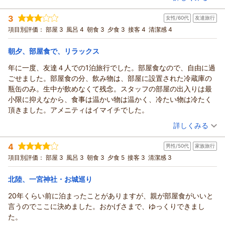
宿泊時期：
2026年06月宿泊 (友達旅行)
②
お部屋食の際に担当いたしました係の対応を気持ちよく感じて
投稿者：
セイチャンさん
(男性/60代)
和室で布団敷きの部屋でしたが、
3
いただけたとのこと、大変嬉しく拝見いたしました。お食事も
女性/60代
友達旅行
宿泊プラン：
【お部屋食】移動がなくて楽チン♪プライベートな空間でお部
敷布団が薄く、それを補填するマットもなく、
屋食じゃプラン【上げ膳据え膳】
美味しくお召し上がりいただけたようで、何よりでございま
和室
朝・夕
朝/部屋出し
項目別評価：
部屋 3
風呂 4
朝食 3
夕食 3
接客 4
清潔感 4
腰が痛く寝づらい状況でした。
す。
夕/部屋出し
少し、対応を考えて貰えると良いかと思います。
一方で、お部屋の窓ガラスの汚れにより景色をお楽しみいただ
宿泊価格帯：
朝夕、部屋食で、リラックス
15,001～16,000円(大人一人あたり/税込)
頑張っておられると思いますので、
けなかったこと、またお布団につきましてもご不便をおかけし
もう少しお客目線の気遣いが欲しいかなぁ
年に一度、友達４人での1泊旅行でした。部屋食なので、自由に過
ましたこと、誠に申し訳ございませんでした。清掃確認の体制
あわら温泉 政竜閣からの返信
ごせました。部屋食の分、飲み物は、部屋に設置された冷蔵庫の
を見直し、客室の状態をより丁寧に確認してまいります。ま
このたびは政竜閣にご宿泊いただきまして、誠にありがとうご
瓶缶のみ。生中が飲めなくて残念。スタッフの部屋の出入りは最
た、備品につきましてもいただいたご意見を参考に改善を進
ざいました。
小限に抑えなから、食事は温かい物は温かく、冷たい物は冷たく
め、より快適にお過ごしいただけるよう努めてまいります。
また、「気持ち良い」との嬉しいタイトルとともに、心温まる
頂きました。アメニティはイマイチでした。
当館では、お部屋でゆっくりお食事をお楽しみいただける部屋
ご感想をお寄せいただき重ねて御礼申し上げます。
（投稿日：2026/06/17）
食プランを多くのお客様にご利用いただいております。今回お
詳しくみる
今回ご利用いただいたお部屋食プランでは、お食事のためのご
褒めいただいた接客やお食事の良さを大切にしながら、清掃
移動もなく、周りを気にせずゆっくりお召し上がりいただけた
宿泊時期：
2026年05月宿泊 (友達旅行)
面・設備面でもさらにご満足いただける宿を目指してまいりま
4
男性/50代
家族旅行
ようで何よりでございます。気兼ねないひとときをお過ごしい
投稿者：
いいちゃんさんさん
(女性/60代)
す。
宿泊プラン：
■政竜じゃプラン■部屋食 日本海の幸等豪華10品！【せいり
項目別評価：
ただけましたなら私どもも大変嬉しく思います。
部屋 3
風呂 3
朝食 3
夕食 5
接客 3
清潔感 3
ゅ～かっく♪】
貴重なお声をお寄せいただき、誠にありがとうございました。
和室
朝・夕
朝/部屋出し
夕/部屋出し
また、係のスタッフの対応につきましてもお褒めのお言葉をい
また機会がございましたら、ぜひご家族皆様でお越しくださ
宿泊価格帯：
16,001～17,000円(大人一人あたり/税込)
北陸、一宮神社・お城巡り
ただき、ありがとうございます。若いスタッフにとっても、お
い。
客様からの「丁寧な対応でした」とのお声は大きな励みになり
20年くらい前に泊まったことがありますが、親が部屋食がいいと
心よりお待ち申し上げております。
あわら温泉 政竜閣からの返信
ます。本人にもぜひ共有させていただきます。
言うのでここに決めました。おかげさまで、ゆっくりできまし
（返信日：2026/07/01）
このたびは政竜閣にご宿泊いただきまして、誠にありがとうご
当館では、お部屋食のほかにも貸切風呂や貸切岩盤浴、カラオ
た。
ざいました。
ケ・卓球など、ご友人同士でお楽しみいただけるオプションも