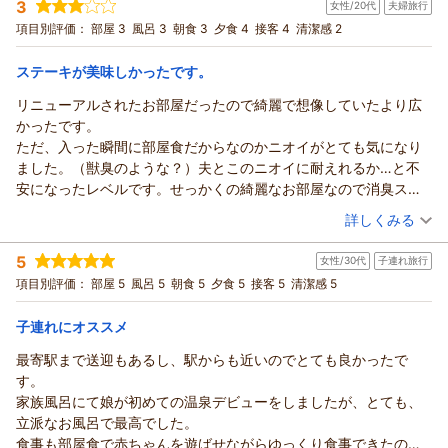
言葉をいただき、私どもも嬉しい気持ちでいっぱいです。
行でお楽しみいただけるオプションもご用意しておりますの
3
良かった」と感じていただけたこと、そして美味しくお召し上
女性/20代
夫婦旅行
投稿者：
くぅ～さん
(女性/50代)
ビックリしました 視力の悪い目でも 確認できるほどで
今回ご利用いただいたカラオケ・卓球・露天風呂付き客室は、
で、また機会がございましたらぜひ皆様でお越しくださいま
宿泊プラン：
がりいただけたとのこと、大変嬉しく拝見いたしました。
■湯の華じゃプラン◆お値打ちお手頃プラン！人気です♪部屋
項目別評価：
部屋 3
風呂 3
朝食 3
夕食 4
接客 4
清潔感 2
した 他に人が居なかったので 立って頭洗い 体を洗い
ご家族三世代でのご旅行にも大変ご好評いただいているお部屋
食カップルファミリービジネスにネット接続無料
せ。
和室
朝・夕
以前はご期待に添えず残念なお気持ちにさせてしまっていた中
すぐ出ました 当然2回目無し 朝はお湯が男性と
でございます。次回もぜひ、皆様でのんびり遊んで、温泉に入
ご家族皆様のまたのご来館を、スタッフ一同心よりお待ち申し
で、今回このようなお言葉をいただけましたことは、私どもに
朝/部屋出し
夕/部屋出し
ステーキが美味しかったです。
入れ替わるので 朝行きましたが 椅子は黒で確認できませんで
って、お部屋食を楽しむひとときをお過ごしいただけましたら
上げております。
宿泊価格帯：
とって何より励みになります。
15,001～16,000円(大人一人あたり/税込)
した お風呂以外はほぼ 納得できた料金でしたがお風呂を
リニューアルされたお部屋だったので綺麗で想像していたより広
幸いです。
今回ご利用いただきました「舟盛アワビ蟹ステーキから2つも選
（返信日：2026/04/24）
楽しみに行かれる方には おすすめ出来ないかな
かったです。
またのご来館を、スタッフ一同心よりお待ち申し上げておりま
あわら温泉 政竜閣からの返信
べるんじゃプラン」は、お一人ずつお好みに合わせてメイン料
ただ、入った瞬間に部屋食だからなのかニオイがとても気になり
す。
理をお選びいただける人気の部屋食プランでございます。
このたびは政竜閣にご宿泊いただき、誠にありがとうございま
ました。（獣臭のような？）夫とこのニオイに耐えれるか…と不
（返信日：2026/05/05）
また、総檜造りの和室にカラオケルームと温泉露天風呂が付い
した。
安になったレベルです。せっかくの綺麗なお部屋なので消臭スプ
たお部屋でも、ご家族皆様でごゆっくりお過ごしいただけてお
また、お食事やお部屋係、翌朝のお布団のスタッフにつきまし
レーやディフューザーなど置かれたほうがいいと思います。
（投稿日：2026/03/08）
りましたら嬉しいです。
て、あたたかいお言葉をお寄せいただき、心より御礼申し上げ
詳しくみる
お料理はメインを2種類選べるプランでしたが、2種類ともステー
一方で、ご飯につきましては「もう少し美味しかったら」との
ます。気持ちのこもった接客と感じていただけたようで、スタ
宿泊時期：
2026年03月宿泊 (夫婦旅行)
キにしてもいいくらい美味しかったです^_^
率直なお声もお寄せいただき、ありがとうございます。
5
ッフ一同とても嬉しく拝見いたしました。
女性/30代
子連れ旅行
投稿者：
ゆいさん
(女性/20代)
お料理を運んでくださる方も気さくな方でした！
せっかくお料理全体にご満足いただけた中で、その一点が惜し
宿泊プラン：
一方で、せっかくお風呂も楽しみにお越しいただいたにもかか
■舟盛アワビ蟹ステーキから2つも選べるんじゃプラン お一
項目別評価：
部屋 5
風呂 5
朝食 5
夕食 5
接客 5
清潔感 5
ですが部屋に備え付けの急須が使用済みのものでした…。
人ずつメイン料理４種から２つ選択できる部屋食
く感じられたこと、しっかり受け止めております。お気づきの
和室
朝・夕
わらず、露天風呂の虫や内風呂の洗い場の椅子の件では、ご期
誕生日の旅行だったので残念な気持ちにもなりましたが、それも
点は今後の参考とさせていただき、よりご満足いただけるお食
待に添えず心苦しく思っております。
朝/部屋出し
夕/部屋出し
子連れにオススメ
いい思い出として受け止めたいと思います。
事をご用意できるよう努めてまいります。
宿泊価格帯：
なお、ご指摘いただきました洗い場の椅子につきましては、確
30,001円以上(大人一人あたり/税込)
最寄駅まで送迎もあるし、駅からも近いのでとても良かったで
接客や清潔感にも高い評価をいただき、ありがとうございまし
認のうえ即日新しいものに交換いたしました。
す。
た。
あわら温泉 政竜閣からの返信
露天風呂は屋外のため季節や天候により虫が入りやすい面もご
家族風呂にて娘が初めての温泉デビューをしましたが、とても、
何度も足をお運びいただけることは、私どもにとって本当にあ
ざいますが、今後は見回りや清掃、備品の点検をこれまで以上
このたびは政竜閣にご宿泊いただき、誠にありがとうございま
立派なお風呂で最高でした。
りがたく、嬉しいことです。これからも「また来てよかった」
に丁寧に行い、より気持ちよくご利用いただけるよう努めてま
した。
食事も部屋食で赤ちゃんを遊ばせながらゆっくり食事できたので
と思っていただける宿を目指してまいります。