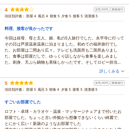
ただ、エレベーターは寒かった。
ませんでした。
お部屋の清潔さや温泉、お部屋食をお楽しみいただけたとのこ
宿泊時期：
2025年11月宿泊 (家族旅行)
全体的に安く楽しめるとても良いお宿でした。
4
恐れ入りますが、生ビールは夏季限定でのご提供となってお
と、大変嬉しく拝読いたしました。
女性/50代
家族旅行
投稿者：
のんさん
(女性/50代)
り、
宿泊プラン：
また、お食事をお運びしたスタッフやフロントスタッフの対応
■政竜じゃプラン■部屋食 日本海の幸等豪華10品！【せいり
項目別評価：
部屋 4
風呂 4
朝食 5
夕食 5
接客 5
清潔感 5
ゅ～かっく♪】
ご宿泊時は瓶ビールでのご用意となっておりました。
和室
朝・夕
朝/部屋出し
夕/部屋出し
につきましてもお褒めのお言葉を頂戴し、スタッフ一同の励み
宿泊価格帯：
16,001～17,000円(大人一人あたり/税込)
今回ご利用いただいた「湯の華じゃプラン」は、お部屋食で気
となっております。
料理、接客が良かったです
兼ねなくお過ごしいただける点や、価格とのバランスからも多
一方で、貸切風呂付きプランのご請求につきましては、ご不安
今回は叔母、母と主人、娘、私の5人旅行でした。永平寺に行って
あわら温泉 政竜閣からの返信
くのお客様にご好評をいただいている定番プランです。温泉と
な思いをおかけし誠に申し訳ございませんでした。
その日は芦原温泉温泉に泊まりました。初めての福井旅行でし
あわせて、のんびりとしたひとときをお楽しみいただけたので
その後、内容を確認のうえ即日返金対応をさせていただきまし
このたびは政竜閣にご宿泊いただき、誠にありがとうございま
た。お部屋は二間あり広々。テレビも洗面所も二箇所ありまし
あれば何よりでございます。
たが、本来であればこのようなお手間やご心配をおかけするこ
した。
た。食事は部屋だしで、ゆっくり話しながら食事を楽しみまし
また機会がございましたら、ぜひ季節を変えてお越しください
とのないよう、事前の確認とご案内を徹底すべきであったと反
また、ご滞在後のご感想をお寄せいただき、心より御礼申し上
た。刺身、天ぷら鍋物も美味しかったです。そしてロビー担当の
ませ。
省しております。今後は同様のことが起こらぬよう、より一層
げます。
フタッフの方の接客、お部屋を担当してくださったかたの接客は
（投稿日：2025/12/08）
夏には生ビールとともに、また違った雰囲気をお楽しみいただ
注意してまいります。
福井のお知り合いの方からのご紹介で、初めて当館をお選びい
詳しくみる
良かったです。少し残念だったのはお風呂の場所が少しわかりに
けるかと思います。
それにもかかわらず、「全体的には大満足」「また泊まりた
ただけたとのこと、大変光栄でございます。
宿泊時期：
2025年12月宿泊 (家族旅行)
くく、高齢の母たちは混乱してました。しかし、お湯は良かった
またのご来館を、スタッフ一同心よりお待ち申し上げておりま
い」とのお言葉をいただけましたこと、心より感謝申し上げま
お部屋食でのお食事につきまして、「味付けが好みで美味しか
5
女性/40代
家族旅行
投稿者：
korikaさん
(女性/50代)
です。お部屋からの景色がちょうど民家の前だったのが少し気に
す。
す。
った」「量もちょうど良かった」とのお言葉を頂戴し、料理長
宿泊プラン：
■政竜じゃプラン■部屋食 日本海の幸等豪華10品！【せいり
項目別評価：
部屋 5
風呂 5
朝食 4
夕食 5
接客 5
清潔感 5
なりました。しかし、コストパフォーマンスを考えれば大満足で
ゅ～かっく♪】
赤ちゃん連れのお客様にも安心してお過ごしいただけるお部屋
をはじめスタッフ一同とても嬉しく拝見いたしました。
和室
朝・夕
朝/部屋出し
夕/部屋出し
（返信日：2025/12/13）
す！
食や貸切風呂は、当館でも特に力を入れている点でございます
宿泊価格帯：
今回ご利用いただいた【政竜じゃプラン】は、日本海の幸を中
16,001～17,000円(大人一人あたり/税込)
すごいお部屋でした
ので、ぜひまたご家族皆様でお越しくださいませ。
心にした豪華10品の会席を、気兼ねなくお部屋で楽しめる点が
ロフト・卓球・カラオケ・温泉・マッサージチェアまで付いたお
次回はさらに安心して、心からおくつろぎいただけるご滞在と
あわら温泉 政竜閣からの返信
ご家族旅行のお客様にもご好評をいただいているプランでござ
部屋でした。ちょっと古い外観から想像できないくらい綺麗で、
なりますよう、スタッフ一同努めてまいります。
います。
このたびはご家族皆さまで政竜閣にご宿泊いただき、誠にあり
とにかく広い！新築のようなお部屋でした
またのご来館を、心よりお待ち申し上げております。
また、平日のご利用で温泉もゆったりとお楽しみいただけたご
がとうございました。