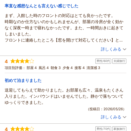
ていました。
宿泊価格帯：
過日はごゆっくりお寛ぎいただいたご様子で何よりでございま
12,001～13,000円(大人一人あたり/税込)
率直な感想なんとも言えない感じでした
温泉もタオルを持たずに行けるのが良かったです。のんびりゆっ
す。
くり入れました。
まず、入館した時のフロントの対応はとても良かったです。
ホテル・フロラシオン那須からの返信
また、この度はルームサービスのご夕食付きプランをご利用い
朝、チェックアウトの時ロビーで掃除機をかけていたホテルの方
時期なのか仕方ないのかもしれませんが、部屋の冷房が全く効か
ただき、
この度はホテル・フロラシオン那須にご来館いただき誠にあり
がいたのですが、子どもが近くに行くとちゃんと掃除機を止めて
なく深夜一時まで寝れなかったです。また、一時間おきに起きて
プラン特典のボトルワインと共にお気に召していただいたご様
がとうございます。
いなくなるまで待っていてくれたのがすごく好感が持てました。
しまいました。
子で何よりでございます。
またご感想をお寄せいただき重ねて御礼申し上げます。
観光にも便利なのでまた利用したいと思います。
フロントに連絡したところ【窓を開けて対応してください】と言
今後もより一層お客様にご満足いただけるよう、スタッフ一同
過日はルームサービスのご夕食付きプランをご利用いただき、
われました。
（投稿日：2026/05/29）
努めて参ります。
プラン特典のボトルワインと共にお気に召していただいたご様
詳しくみる
こちらは3ヶ月前くらいから、予約をしているのにそう言った連絡
またのご利用を心よりお待ち申し上げております。
子で何よりでございます。
宿泊時期：
2026年05月宿泊 (子連れ旅行)
がないのはとても残念でした。扇風機はないのか確認したとこ
また、温泉大浴場の更衣室にはバスタオル、フェイスタオルを
（返信日：2026/06/07）
4
男性/60代
夫婦旅行
投稿者：
すももさん
(女性/30代)
ろ、送風機？みたいなのを持ってこられて、少しはマシになりま
ご用意致しておりまして、
宿泊プラン：
高原の美味しいご朝食（ご朝食付）＝
項目別評価：
部屋 4
風呂 4
朝食 3
夕食 4
接客 4
清潔感 3
ツイン
朝のみ
したが、不満です。
ご利用いただくお客様に大変ご好評いただいております。
宿泊価格帯：
11,001～12,000円(大人一人あたり/税込)
しっかりと料金は払っている割には、部屋の感じも残念に感じま
今後もより一層お客様にご満足いただけるよう、スタッフ一同
初めて泊まりました
した。
努めて参ります。
ホテル・フロラシオン那須からの返信
3人部屋なのにスリッパも一足なく何故だろうという気持ちです。
送迎してもらえて助かりました。お部屋も広々、温泉もたくさん
またのお越しを心よりお待ち申し上げております。
先般はホテル・フロラシオン那須にご宿泊いただき誠にありが
2人部屋の部屋の入り口のが広く感じましたし、内装の椅子も。。
入りました。インバウンドはいませんでした。静かで落ちついて
（返信日：2026/06/07）
とうございます。
朝食も、もっと品数があるのかと思ってたのですが、オムレツコ
ゆっくりできました。
また貴重なご意見をお寄せいただきましたこと、重ねて御礼申
ーナーもとても時間かかって待ちました。
（投稿日：2026/05/26）
し上げます。
私個人的な感想はもう2度と行かないです。
詳しくみる
過日は空調の件、ならびに私共の対応が至らず、大変ご不快な
宿泊時期：
2026年05月宿泊 (夫婦旅行)
お思いをなされましたこと、
投稿者：
じじーさん (男性/60代)
4
男性/70代
家族旅行
宿泊プラン：
ルームサービス【選べるメニュー】 お部屋でゆったりご夕食～
深くお詫び申し上げます。