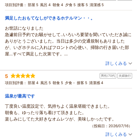
よりでございます。
宿泊プラン：
ルームサービス 初夏の那須高原 お部屋でゆったりご夕食（選
項目別評価：
部屋 5
風呂 4
朝食 4
夕食 5
接客 5
清潔感 5
べるメニュー）ボトルワイン特典付
また、ビュッフェ料理の件につきまして、貴重なご意見を頂戴
ツイン
朝・夕
宿泊価格帯：
し、重ね重ね御礼申し上げます。
12,001～13,000円(大人一人あたり/税込)
満足したおもてなしができるホテルマン・・。
お客様より賜りましたお言葉を大切にお預かりし、今後もより
お世話になりました
ホテル・フロラシオン那須からの返信
一層お客様に
急遽前日予約でお騒がせして‥いろいろ要望を聞いていただき誠に
ご満足いただけるよう、スタッフ一同努めて参ります。
この度はお父様、お母様とホテル・フロラシオン那須にお越し
ありがとうございました。当日は多少の交通規制もありました
またのご来館を心よりお待ち申し上げております。
いただき誠にありがとうございます。
が、いざホテルに入ればフロントの心使い、掃除の行き届いた部
またご感想をお寄せいただき重ねて御礼申し上げます。
（返信日：2026/07/19）
屋…すべて満足した次第です。
過日はルームサービスのご夕食付きプランを2泊ご連泊にてご利
有難う御座いました、
（投稿日：2026/07/17）
用いただき、
詳しくみる
「お肉絶品！」とのお言葉をいただき、大変光栄に存じます。
宿泊時期：
2026年07月宿泊 (夫婦旅行)
この度頂戴いたしましたお言葉を励みとして、今後もより一層
5
男性/70代
夫婦旅行
投稿者：
たけちゃんさん
(男性/80代)
お客様にご満足いただけるよう、
宿泊プラン：
【初夏のサイドメニュービュッフェ】熟成黒毛和牛の芳醇グリ
項目別評価：
部屋 4
風呂 5
朝食 5
夕食 -
接客 5
清潔感 4
ルをメインに・彩り初夏のビュッフェ
スタッフ一同努めて参ります。
和室
朝・夕
宿泊価格帯：
またのご利用を心よりお待ち申し上げております。
13,001～14,000円(大人一人あたり/税込)
温泉が最高です
（返信日：2026/07/19）
丁度良い温度設定で、気持ちよく温泉堪能できました。
ホテル・フロラシオン那須からの返信
朝食も、ゆったり落ち着けて頂きました。
この度はホテル・フロラシオン那須にご宿泊いただき誠にあり
楽しみにしてた大好きなオムレツが、美味しかったです。
がとうございます。
（投稿日：2026/07/16）
またご感想をお寄せいただき重ねて御礼申し上げます。
詳しくみる
過日のご滞在にご満足いただいたご様子で何よりでございま
宿泊時期：
2026年07月宿泊 (夫婦旅行)