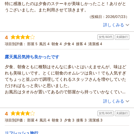
先般もホテル・フロラシオン那須にご来館いただき心より感謝
特に感激したのは夕食のステーキが美味しかったこと！ありがと
申し上げます。
（返信日：2026/08/02）
うございました。また利用させて頂きます。
またご感想をお寄せいただき重ねて御礼申し上げます。
（投稿日：2026/07/23）
ホテル・フロラシオン那須は広大な牧場の敷地の奥に位置して
詳しくみる
おりまして、
宿泊時期：
2026年05月宿泊 (夫婦旅行)
渓流の散策路とともに、豊かな自然の環境をおたのしみいただ
投稿者：
イトウさん
(男性/60代)
4
女性/60代
夫婦旅行
宿泊プラン：
【じゃらんスペシャルウィーク】【黒毛和牛ステーキのメイン
けます。
料理ディナー】メイン料理以外は食べ放題 4月
ツイン
朝・夕
項目別評価：
部屋 5
風呂 4
朝食 4
夕食 4
接客 4
清潔感 4
毎々パワーを充電されているとの事、大変光栄に存じます。
宿泊価格帯：
14,001～15,000円(大人一人あたり/税込)
ご夕食のビュッフェでは新たにお寿司のライブビュッフェが加
露天風呂気持ち良かったです
わり、ご好評いただいております。
ホテル・フロラシオン那須からの返信
今後もお客様に、より一層ご満足いただけるようスタッフ一同
夕食、朝食ともに種類はそんなに多いとはいえませんが、味はど
努めて参ります。
この度は初めてホテル・フロラシオン那須にお越しいただき誠
れも美味しいです。とくに朝食のオムレツは良い！でも人気すぎ
末永くご愛顧賜りますよう、お願い申し上げます。
にありがとうございます。
てちょっと並ぶので調理してくれるスタッフさんを増やしていた
またご感想をお寄せいただき重ねて御礼申し上げます。
（返信日：2026/08/02）
だければもっと良いと思いました。
過日はご夕食の黒毛和牛ステーキをお気に召していただき、何
お風呂はタオルが置いてあるので部屋から持っていかなくていい
よりでございます。
ので嬉しいです。
（投稿日：2026/07/18）
詳しくみる
今後もより一層お客様にご満足いただけるよう、スタッフ一同
とても良いお宿だと思います。
努めて参ります。
宿泊時期：
2026年07月宿泊 (夫婦旅行)
4
またのご来館を心よりお待ち申し上げております。
女性/60代
夫婦旅行
投稿者：
もののけさん
(女性/60代)
宿泊プラン：
【LIVE＆BUFFET】シェフ特製パスタと初夏の和洋ビュッフェ
項目別評価：
部屋 4
風呂 4
朝食 3
夕食 3
接客 3
清潔感 3
（返信日：2026/07/26）
ツイン
朝・夕
宿泊価格帯：
12,001～13,000円(大人一人あたり/税込)
リフレッシュ旅行