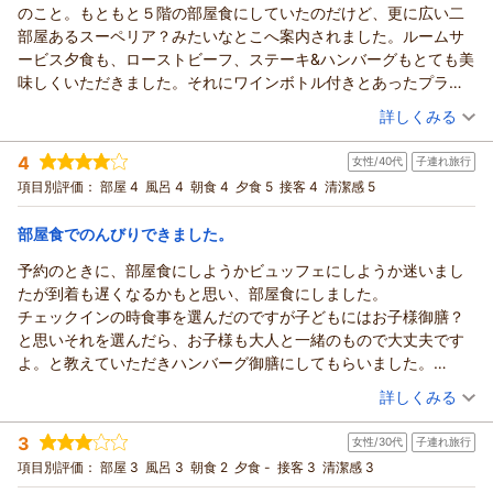
のこと。もともと５階の部屋食にしていたのだけど、更に広い二
この度はホテル・フロラシオン那須にご宿泊いただき誠にあり
部屋あるスーペリア？みたいなとこへ案内されました。ルームサ
がとうございます。
ービス夕食も、ローストビーフ、ステーキ&ハンバーグもとても美
またご感想をお寄せいただき重ねて御礼申し上げます。
味しくいただきました。それにワインボトル付きとあったプラン
過日はフォースルームにて快適にお過ごしいただき、ルームサ
でしたが、ハーフボトルと思ってたところフルサイズのボトル．
（投稿日：2026/06/03）
ービスのご夕食や温泉にも
詳しくみる
つい飲み過ぎました。お風呂は、２つの風呂ともやや熱めでした
ご満足いただいたご様子で何よりでございます。
宿泊時期：
2026年05月宿泊 (夫婦旅行)
が、外の階段で降りる露天風呂はちょうど良い温度。内風呂も、
私共では、温泉大浴場の更衣室にバスタオル、フェイスタオル
4
女性/40代
子連れ旅行
投稿者：
くろしんさん
(男性/60代)
温度差があれば良いなと思いました。ホテルは、牧場中をずっと
をご用意致しておりまして、
宿泊プラン：
ルームサービス【選べるメニュー】 お部屋でゆったりご夕食～
項目別評価：
部屋 4
風呂 4
朝食 4
夕食 5
接客 4
清潔感 5
走り抜けた上にありました。放牧の様子も見られて、自然の牛の
ボトルワイン特典付（夕朝食付）＝
ご利用いただくお客様に大変ご好評いただいております。
ツイン
朝・夕
姿が見られて良かったです。九州から行ったので、涼しいかと思
宿泊価格帯：
今後もより一層お客様にご満足いただけるよう、スタッフ一同
16,001～17,000円(大人一人あたり/税込)
部屋食でのんびりできました。
いましたが、同じよーな気温でした。冷房はまだでしたが、網戸
努めて参ります。
を開けていると、夜は涼しげで良かったです。広い部屋へのラン
予約のときに、部屋食にしようかビュッフェにしようか迷いまし
ホテル・フロラシオン那須からの返信
またのご来館を心よりお待ち申し上げております。
クアップ、美味しいルームサービス夕食、ありがとうございまし
たが到着も遅くなるかもと思い、部屋食にしました。
この度はホテル・フロラシオン那須にご宿泊いただき誠にあり
（返信日：2026/06/15）
た。
チェックインの時食事を選んだのですが子どもにはお子様御膳？
がとうございます。
と思いそれを選んだら、お子様も大人と一緒のもので大丈夫です
またご感想をお寄せいただき重ねて御礼申し上げます。
よ。と教えていただきハンバーグ御膳にしてもらいました。
ホテル・フロラシオン那須は広大な牧場の敷地の奥に位置して
丁寧に教えていただきありがたかったです。
（投稿日：2026/05/31）
おりまして、
詳しくみる
正直部屋食どうなんだろう？と心配でしたが温かいものがきちん
渓流の散策路とともに、豊かな自然の環境をおたのしみいただ
宿泊時期：
2026年05月宿泊 (子連れ旅行)
と運ばれてきてとても美味しくゆっくり食事もできて大満足でし
けます。
3
女性/30代
子連れ旅行
投稿者：
かげさんさん
(女性/40代)
た。
また私共では、お部屋の空き状況によりお部屋タイプをアップ
宿泊プラン：
ルームサービス【選べるメニュー】 お部屋でゆったりご夕食～
項目別評価：
部屋 3
風呂 3
朝食 2
夕食 -
接客 3
清潔感 3
そのうえワインのサービスで母は「これももらえるの？」と驚い
ボトルワイン特典付（夕朝食付）＝
グレードさせていただく場合がございます。
ツイン
朝・夕