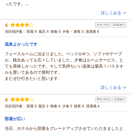
ったです。
末永くご愛顧賜りますようお願い申し上げます
客室や温泉大浴場、お食事に至るまでご満足いただいているご
朝は近くの牧場の牛さんの鳴き声が聞こえきて、私的にはすごく
（投稿日：2026/06/11）
様子で何よりでございます。
（返信日：2026/06/21）
詳しくみる
のどかでよい目覚めでした。
あいにく敷島ファームでは見学を承っておりませんが、
宿泊時期：
2026年06月宿泊 (恋人旅行)
ご飯は種類は少ないですがどれもおいしくて、夕食のステーキは
「敷島ファーム チーズテラス」がございますので、次回よろし
4
女性/50代
家族旅行
投稿者：
めいぷるさん
(女性/30代)
とても美味しかったです。タイミング的にたまたまかもしれませ
ければご利用くださいませ。
宿泊プラン：
【早割30】≪那須グルメ≫【黒毛和牛ステーキのメイン料理デ
項目別評価：
部屋 4
風呂 4
朝食 5
夕食 -
接客 5
清潔感 4
んが、全体的にお客さんはご年輩の方が多く子供は見当たらず、
ィナー】＝メイン料理以外は食べ放題＝
今後も皆様に快適なご滞在をご提供できるよう、スタッフ一
ダブル
朝・夕
そのせいか静かで穏やかで落ち着けました。
宿泊価格帯：
同、努めて参ります。
15,001～16,000円(大人一人あたり/税込)
温泉よかったです
温泉もよく、全体的にとても満足できました。
引き続きのご利用賜りますよう、お願い申し上げます。
フォースルームに泊まりました。ベッドが4つ、ソファやテーブ
ホテル・フロラシオン那須からの返信
（返信日：2026/06/21）
ル、鏡台あっても広々していました。夕食はルームサービス。と
この度はホテル・フロラシオン那須にご宿泊いただき誠にあり
ても美味しかったです。そして気持ちいい温泉は最高！バスタオ
がとうございます。
ルも置いてあるので便利です。
またご感想をお寄せいただき重ねて御礼申し上げます。
またぜひ行きたいと思います。
私共では、お部屋の空き状況によりお部屋タイプをアップグレ
（投稿日：2026/06/07）
ードさせていただく場合がございます。
詳しくみる
過日はご夕食の黒毛和牛ステーキや、温泉にもご満足いただ
宿泊時期：
2026年06月宿泊 (家族旅行)
き、ごゆっくりとお寛ぎいただいたご様子で
4
男性/60代
夫婦旅行
投稿者：
ふみさん
(女性/50代)
何よりでございます。
宿泊プラン：
【じゃらんのお得な10日間】高原の美味しいご朝食（ご朝食
項目別評価：
部屋 5
風呂 3
朝食 4
夕食 5
接客 4
清潔感 4
付）(3月)
今後もより一層お客様にご満足いただけるよう、スタッフ一同
4ベッド
朝のみ
宿泊価格帯：
努めて参ります。
7,001～8,000円(大人一人あたり/税込)
部屋が広い
またのご来館を心よりお待ち申し上げております。
当日、ホテルから部屋をグレードアップさせていただきましたと
ホテル・フロラシオン那須からの返信
（返信日：2026/06/15）