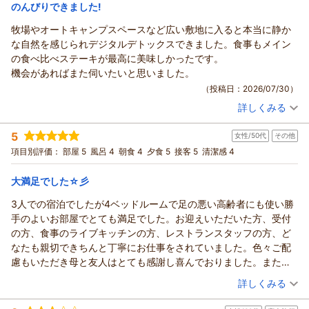
宿泊価格帯：
7,001～8,000円(大人一人あたり/税込)
のんびりできました!
牧場やオートキャンプスペースなど広い敷地に入ると本当に静か
な自然を感じられデジタルデトックスできました。食事もメイン
の食べ比べステーキが最高に美味しかったです。
機会があればまた伺いたいと思いました。
（投稿日：2026/07/30）
詳しくみる
宿泊時期：
2026年07月宿泊 (夫婦旅行)
投稿者：
チャパさん
(男性/50代)
5
女性/50代
その他
宿泊プラン：
【初夏のサイドメニュービュッフェ】濃厚な旨味の熟成赤身×
溢れる肉汁の黒毛和牛ステーキ至福ダブルメイン
ツイン
朝・夕
項目別評価：
部屋 5
風呂 4
朝食 4
夕食 5
接客 5
清潔感 4
宿泊価格帯：
18,001～19,000円(大人一人あたり/税込)
大満足でした☆彡
ホテル・フロラシオン那須からの返信
3人での宿泊でしたが4ベッドルームで足の悪い高齢者にも使い勝
この度はホテル・フロラシオン那須にご宿泊いただき誠にあり
手のよいお部屋でとても満足でした。お迎えいただいた方、受付
がとうございます。
の方、食事のライブキッチンの方、レストランスタッフの方、ど
またご感想をお寄せいただき重ねて御礼申し上げます。
なたも親切できちんと丁寧にお仕事をされていました。色々ご配
過日はごゆっくりとお寛ぎいただいたご様子で、ご夕食のステ
慮もいただき母と友人はとても感謝し喜んでおりました。また伺
ーキにも
わせていただきます。ありがとうございました！夕食のハンバー
（投稿日：2026/07/27）
詳しくみる
「最高に美味しかったです」とのお言葉を頂戴し、大変光栄に
グもパスタも美味しかったです！
存じます。
宿泊時期：
2026年06月宿泊 (その他)