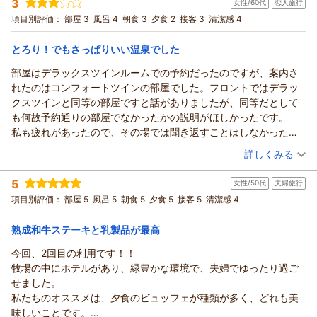
3
ホテル・フロラシオン那須は広大な牧場の敷地の奥に位置して
女性/60代
恋人旅行
投稿者：
ローズさん
(女性/50代)
宿泊プラン：
【初夏のサイドメニュービュッフェ】メイン料理はとろける黒
おりまして、
項目別評価：
部屋 3
風呂 4
朝食 3
夕食 2
接客 3
清潔感 4
毛和牛ハンバーグとサイドメニュービュッフェ付
4ベッド
朝・夕
渓流の散策路とともに、豊かな自然の環境をおたのしみいただ
宿泊価格帯：
14,001～15,000円(大人一人あたり/税込)
けます。
とろり！でもさっぱりいい温泉でした
今後もお客様に、より一層ご満足いただけるようスタッフ一同
部屋はデラックスツインルームでの予約だったのですが、案内さ
ホテル・フロラシオン那須からの返信
努めて参ります。
れたのはコンフォートツインの部屋でした。フロントではデラッ
またのご来館を心よりお待ち申し上げております。
この度はホテル・フロラシオン那須にご宿泊いただき誠にあり
クスツインと同等の部屋ですと話がありましたが、同等だとして
がとうございます。
（返信日：2026/08/02）
も何故予約通りの部屋でなかったかの説明がほしかったです。
ご丁寧にご感想をお寄せいただき重ねて御礼申し上げます。
私も疲れがあったので、その場では聞き返すことはしなかったの
過日のご滞在に「大満足でした☆彡」とのお言葉をいただき大
ですが。。
（投稿日：2026/07/26）
変光栄に存じます。
詳しくみる
部屋はきれいに掃除されていて天井も高く圧迫感なく過ごせまし
またスタッフにお褒めのお言葉を頂戴し、心より感謝申し上げ
宿泊時期：
2026年07月宿泊 (恋人旅行)
た。
ます。
5
女性/50代
夫婦旅行
投稿者：
ゆきんぼさん
(女性/60代)
お風呂のお湯はトロリとしているのですが、湯上がりはサッパリ
この度賜りましたお言葉を励みとして、今後もスタッフ一同、
宿泊プラン：
【初夏のサイドメニュービュッフェ】熟成黒毛和牛の芳醇グリ
項目別評価：
部屋 5
風呂 5
朝食 5
夕食 5
接客 5
清潔感 4
して、とてもいいお湯でした。
ルをメインに・彩り初夏のビュッフェ
サービスの向上に努めて参ります。
ツイン
朝・夕
バスタオルと身体を洗うタオルは持っていかなくてもよかったの
宿泊価格帯：
末永くご愛顧賜りますよう、お願い申し上げます。
16,001～17,000円(大人一人あたり/税込)
熟成和牛ステーキと乳製品が最高
で、お風呂に入るたびに新しいタオルが使えてよかったです。た
（返信日：2026/08/02）
だ、、タオルのふんわり感がなく、ペチャンコのタオルなのは残
今回、2回目の利用です！！
ホテル・フロラシオン那須からの返信
念でした。
牧場の中にホテルがあり、緑豊かな環境で、夫婦でゆったり過ご
先般はホテル・フロラシオン那須にご宿泊いただき誠にありが
食事は夕飯はメニューが少ないのと、那須ならではのおかずがあ
せました。
とうございます。
まり無く、特徴がなく残念でした。地場産の食材をもっと使って
私たちのオススメは、夕食のビュッフェが種類が多く、どれも美
また貴重なご意見をお寄せいただきましたこと、重ねて御礼申
いるものを食べたかったです。
味しいことです。