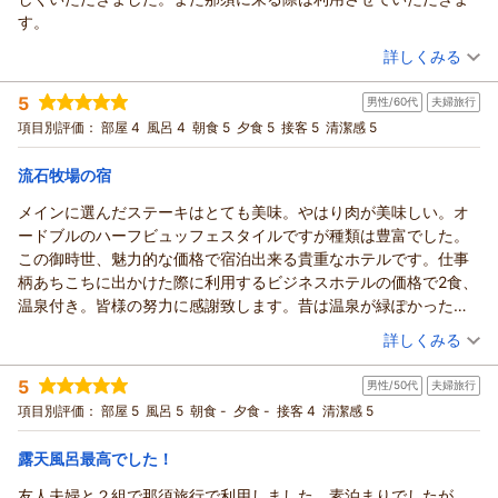
し上げます。
す。
過日のご滞在にご満足いただいたご様子で何よりでございま
（投稿日：2026/07/13）
詳しくみる
す。
ホテル・フロラシオン那須は広大な牧場の敷地の奥に位置して
宿泊時期：
2026年07月宿泊 (夫婦旅行)
5
おりまして、
男性/60代
夫婦旅行
投稿者：
みさちゃんさん
(男性/70代)
宿泊プラン：
【じゃらんのお得な10日間】【初夏のサイドメニュービュッフ
渓流の散策路とともに、豊かな自然の環境をおたのしみいただ
項目別評価：
部屋 4
風呂 4
朝食 5
夕食 5
接客 5
清潔感 5
ェ】熟成黒毛和牛の芳醇グリルのメイン
ツイン
朝・夕
けます。
宿泊価格帯：
15,001～16,000円(大人一人あたり/税込)
今後もより一層お客様にご満足いただけるよう、スタッフ一同
流石牧場の宿
努めて参ります。
メインに選んだステーキはとても美味。やはり肉が美味しい。オ
ホテル・フロラシオン那須からの返信
またのご来館を心よりお待ち申し上げております。
ードブルのハーフビュッフェスタイルですが種類は豊富でした。
平素は格別のご愛顧を賜り、厚く御礼申し上げます。
（返信日：2026/07/19）
この御時世、魅力的な価格で宿泊出来る貴重なホテルです。仕事
先般はホテル・フロラシオン那須に3回目のご来館をいただき
柄あちこちに出かけた際に利用するビジネスホテルの価格で2食、
心より感謝申し上げます。
温泉付き。皆様の努力に感謝致します。昔は温泉が緑ぽかったよ
私共では、お部屋の空き状況によりお部屋タイプをアップグレ
うに記憶してましたが、自分の思い違いでした。でも気持ちよか
（投稿日：2026/07/04）
ードさせていただく場合がございます。
詳しくみる
ったです。今回は生憎の天候でしたのが、夕暮れ時、外に出てみ
この度のご滞在でもご満足いただいたご様子で何よりでござい
宿泊時期：
2026年07月宿泊 (夫婦旅行)
ましたら、木々に雨露が付き、森の香りが広がり全身を包み込ん
ます。
5
男性/50代
夫婦旅行
投稿者：
アウさん
(男性/60代)
でくれる。雨天ならではの一時を感じさせて貰いました。心の休
今後も皆様に快適なサービスをご提供できるよう、スタッフ一
宿泊プラン：
【初夏のサイドメニュービュッフェ】濃厚な旨味の熟成赤身×
項目別評価：
部屋 5
風呂 5
朝食 -
夕食 -
接客 4
清潔感 5
日にピッタリなホテルでした。また行きたいです。
溢れる肉汁の黒毛和牛ステーキ至福ダブルメイン
同、努めて参ります。
ツイン
朝・夕
宿泊価格帯：
末永くご愛顧賜りますよう、お願い申し上げます。
18,001～19,000円(大人一人あたり/税込)
露天風呂最高でした！
（返信日：2026/07/19）
友人夫婦と２組で那須旅行で利用しました。素泊まりでしたが、