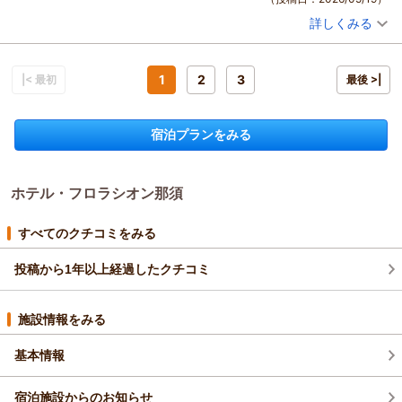
光栄に存じます。
詳しくみる
ホテル・フロラシオン那須は広大な牧場の敷地の奥に位置して
宿泊時期：
2026年05月宿泊 (夫婦旅行)
おりまして、
投稿者：
まっちゃんさん
(女性/60代)
宿泊プラン：
ルームサービス【選べるメニュー】 お部屋でゆったりご夕食～
渓流の散策路とともに、豊かな自然の環境をおたのしみいただ
ボトルワイン特典付（夕朝食付）＝
1
2
3
|< 最初
ツイン
朝・夕
最後 >|
けます。
宿泊価格帯：
12,001～13,000円(大人一人あたり/税込)
今後もより一層お客様にご満足いただけるよう、スタッフ一同
努めて参ります。
宿泊プランをみる
ホテル・フロラシオン那須からの返信
末永くご愛顧賜りますよう、お願い申し上げます。
この度はホテル・フロラシオン那須にご来館いただき誠にあり
（返信日：2026/05/24）
がとうございます。
ホテル・フロラシオン那須
またご感想をお寄せいただき重ねて御礼申し上げます。
過日はごゆっくりとお寛ぎいただき、ルームサービスのご夕食
付きプランを
すべてのクチコミをみる
お気に召していただいたご様子で何よりでございます。
投稿から1年以上経過したクチコミ
今後もより一層お客様にご満足いただけるよう、スタッフ一同
努めて参ります。
またのご利用を心よりお待ち申し上げております。
施設情報をみる
（返信日：2026/05/24）
基本情報
宿泊施設からのお知らせ