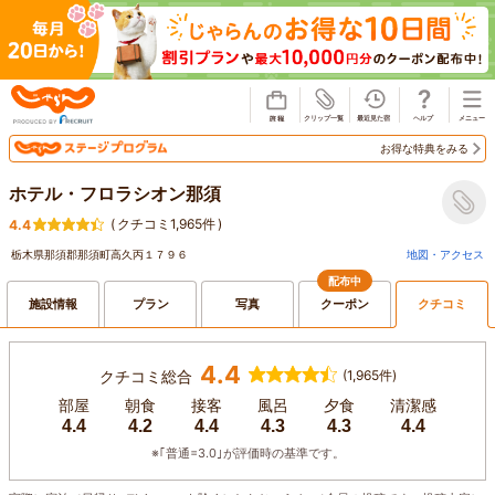
じゃらん
お得な特典をみる
ホテル・フロラシオン那須
(
クチコミ1,965件
)
4.4
栃木県那須郡那須町高久丙１７９６
地図・アクセス
配布中
施設情報
プラン
写真
クーポン
クチコミ
4.4
クチコミ総合
(1,965件)
部屋
朝食
接客
風呂
夕食
清潔感
4.4
4.2
4.4
4.3
4.3
4.4
※｢普通=3.0｣が評価時の基準です。