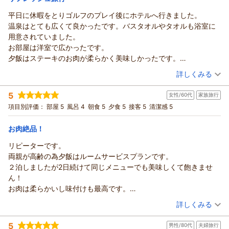
平日に休暇をとりゴルフのプレイ後にホテルへ行きました。
ホテル・フロラシオン那須からの返信
温泉はとても広くて良かったです。バスタオルやタオルも浴室に
この度はホテル・フロラシオン那須にご宿泊いただき誠にあり
用意されていました。
がとうございます。
お部屋は洋室で広かったです。
またご感想をお寄せいただき重ねて御礼申し上げます。
夕飯はステーキのお肉が柔らかく美味しかったです。
私共では、温泉大浴場の更衣室にバスタオル、フェイスタオル
ブュッフェでしたが、もう少しお料理の内容が良いと良いと思い
（投稿日：2026/07/18）
をご用意致しておりまして、
詳しくみる
ました。
ご利用いただくお客様に大変ご好評いただいております。
宿泊時期：
2026年07月宿泊 (夫婦旅行)
でも、ゆっくりと時間を過ごすことができてリフレッシュするこ
この度はご朝食のオムレツをお気に召していただき、大変喜ば
5
女性/60代
家族旅行
投稿者：
YUKIEさん
(女性/60代)
とができました。
しく存じます。
宿泊プラン：
≪那須グルメ≫【黒毛和牛ステーキのメイン料理ディナー】＝
項目別評価：
部屋 5
風呂 4
朝食 5
夕食 5
接客 5
清潔感 5
メイン料理以外は食べ放題＝
スタッフの件につきましては、お客様からの貴重なご意見とし
ダブル
朝・夕
宿泊価格帯：
て大切にお預かりし、
17,001～18,000円(大人一人あたり/税込)
お肉絶品！
今後もより一層ご満足いただけるよう、努めて参ります。
リピーターです。
ホテル・フロラシオン那須からの返信
またのご来館を心よりお待ち申し上げております。
両親が高齢の為夕飯はルームサービスプランです。
この度はホテル・フロラシオン那須にご宿泊いただき誠にあり
（返信日：2026/07/19）
２泊しましたが2日続けて同じメニューでも美味しくて飽きませ
がとうございます。
ん！
またご感想をお寄せいただき重ねて御礼申し上げます。
お肉は柔らかいし味付けも最高です。
私共では、温泉大浴場の更衣室にバスタオル、フェイスタオル
朝食のオムレツもとっても美味しかったです。
（投稿日：2026/07/18）
をご用意致しておりまして、
詳しくみる
スタッフの皆様も感じが良くゆっくり過ごせました。
ご利用いただくお客様に大変ご好評いただいております。
宿泊時期：
2026年07月宿泊 (家族旅行)
過日はご夕食の黒毛和牛ステーキをお気に召していただき、何
5
男性/80代
夫婦旅行
投稿者：
マミさん
(女性/60代)