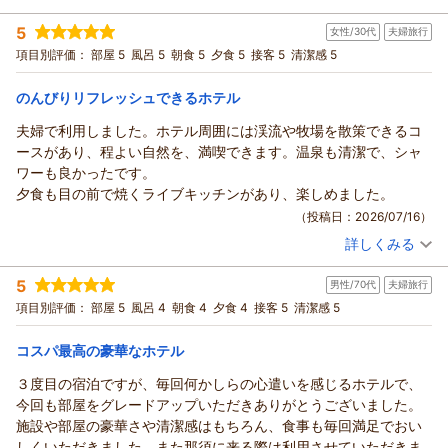
す。
投稿者：
イワナさん
(男性/70代)
5
今後もより一層お客様にご満足いただけるよう、スタッフ一同
女性/30代
夫婦旅行
宿泊プラン：
【早割30初夏】初夏の那須高原 高原の美味しいご朝食（ご朝
食付）
努めて参ります。
ダブル
朝のみ
項目別評価：
部屋 5
風呂 5
朝食 5
夕食 5
接客 5
清潔感 5
宿泊価格帯：
またのご来館を心よりお待ち申し上げております。
7,001～8,000円(大人一人あたり/税込)
のんびりリフレッシュできるホテル
（返信日：2026/07/26）
ホテル・フロラシオン那須からの返信
夫婦で利用しました。ホテル周囲には渓流や牧場を散策できるコ
この度はホテル・フロラシオン那須にご宿泊いただき誠にあり
ースがあり、程よい自然を、満喫できます。温泉も清潔で、シャ
がとうございます。
ワーも良かったです。
またご感想をお寄せいただき重ねて御礼申し上げます。
夕食も目の前で焼くライブキッチンがあり、楽しめました。
温泉大浴場をご堪能いただき、ご朝食のオムレツもお気に召し
（投稿日：2026/07/16）
ていただき何よりでございます。
詳しくみる
今後もお客様に、より一層ご満足いただけるようスタッフ一同
宿泊時期：
2026年05月宿泊 (夫婦旅行)
努めて参ります。
投稿者：
タルトタタンさん
(女性/30代)
5
男性/70代
夫婦旅行
宿泊プラン：
≪那須グルメ≫【黒毛和牛ステーキのメイン料理ディナー】＝
またのご来館を心よりお待ち申し上げております。
メイン料理以外は食べ放題＝
和室
朝・夕
項目別評価：
部屋 5
風呂 4
朝食 4
夕食 4
接客 5
清潔感 5
（返信日：2026/07/19）
宿泊価格帯：
14,001～15,000円(大人一人あたり/税込)
コスパ最高の豪華なホテル
ホテル・フロラシオン那須からの返信
３度目の宿泊ですが、毎回何かしらの心遣いを感じるホテルで、
この度はご夫妻でホテル・フロラシオン那須にご宿泊いただき
今回も部屋をグレードアップいただきありがとうございました。
誠にありがとうございます。
施設や部屋の豪華さや清潔感はもちろん、食事も毎回満足でおい
また満点のご評価と共にご感想をお寄せいただき重ねて御礼申
しくいただきました。また那須に来る際は利用させていただきま