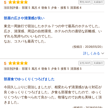
5
男性/60代
夫婦旅行
宿泊プラン：
ルームサービス【選べるメニュー】 お部屋でゆったりご夕食～
おりまして、
ボトルワイン特典付（夕朝食付）＝
ツイン
朝・夕
項目別評価：
部屋 5
風呂 4
朝食 5
夕食 -
接客 5
清潔感 4
渓流の散策路とともに、豊かな自然の環境をおたのしみいただ
宿泊価格帯：
12,001～13,000円(大人一人あたり/税込)
けます。
部屋の広さや清潔感が良い
今後もお客様より頂戴するお言葉を大切にお預かりし、スタッ
ホテル・フロラシオン那須からの返信
フ一同サービスの
東北一周旅行で宿泊したホテル７つの中で最高のホテルでした。
向上に努めて参ります。
この度はホテル・フロラシオン那須に初めてご来館いただき誠
広さ、清潔感、周辺の自然環境、ホテルの方の適切な距離感、い
またのご来館を心よりお待ち申し上げております。
にありがとうございます。
ずれも気持ちのいいものでした。
またご感想をお寄せいただき重ねて御礼申し上げます。
（返信日：2026/05/24）
なお、コスパも最高でした。
過日は快適にお過ごしいただいたご様子で何よりでございま
（投稿日：2026/05/20）
す。
詳しくみる
今後もより一層お客様にご満足いただけるよう、スタッフ一同
宿泊時期：
2026年05月宿泊 (夫婦旅行)
努めて参ります。
投稿者：
honmaさん
(男性/60代)
5
女性/60代
夫婦旅行
宿泊プラン：
【じゃらんのお得な10日間】高原の美味しいご朝食（ご朝食
またのご来館を心よりお待ち申し上げております。
付）(3月)
ツイン
朝のみ
項目別評価：
部屋 5
風呂 4
朝食 5
夕食 5
接客 5
清潔感 5
（返信日：2026/05/24）
宿泊価格帯：
8,001～9,000円(大人一人あたり/税込)
部屋食でゆっくりくつろげました
ホテル・フロラシオン那須からの返信
今回久しぶりに宿泊しましたが、相変わらず清潔感があり対応が
この度はホテル・フロラシオン那須にご宿泊いただき誠にあり
良くゆっくりくつろげました。夕食も部屋食でしたので、ゆっく
がとうございます。
りくつろいで食べられて良かった。牧場なのでお肉も美味しく頂
またご感想をお寄せいただき重ねて御礼申し上げます。
きました。
「７つの中で最高のホテルでした。」とのお言葉を頂戴し大変
（投稿日：2026/05/19）