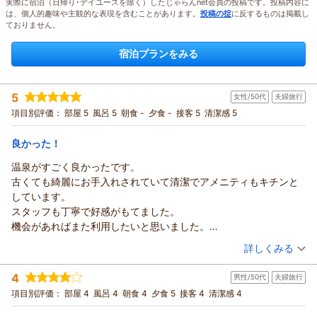
実際に宿泊（日帰り･デイユースを除く）したじゃらんnet会員の投稿です。投稿内容に
は、個人的趣味や主観的な表現を含むことがあります。
投稿の掟
に反するものは掲載し
ておりません。
宿泊プランをみる
5
女性/50代
夫婦旅行
項目別評価：
部屋 5
風呂 5
朝食 -
夕食 -
接客 5
清潔感 5
良かった！
温泉がすごく良かったです。
古くても綺麗にお手入れされていて清潔でアメニティもキチンと
しています。
スタッフも丁寧で好感がもてました。
機会があればまた利用したいと思いました。
ありがとうございました。
（投稿日：2026/08/01）
詳しくみる
宿泊時期：
2026年07月宿泊 (夫婦旅行)
4
男性/50代
夫婦旅行
投稿者：
ふふさん
(女性/50代)
宿泊プラン：
【じゃらんのお得な10日間】（初夏の風 那須高原）温泉でゆ
項目別評価：
部屋 4
風呂 4
朝食 4
夕食 5
接客 4
清潔感 4
ったり旅（お食事無し）
ツイン
食事なし