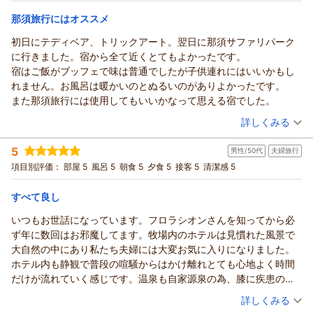
またのご来館を心よりお待ち申し上げております。
宿泊価格帯：
9,001～10,000円(大人一人あたり/税込)
（返信日：2026/07/06）
那須旅行にはオススメ
初日にテディベア、トリックアート。翌日に那須サファリパーク
ホテル・フロラシオン那須からの返信
に行きました。宿から全て近くとてもよかったです。
この度はホテル・フロラシオン那須にご宿泊いただき誠にあり
宿はご飯がブッフェで味は普通でしたが子供連れにはいいかもし
がとうございます。
れません。お風呂は暖かいのとぬるいのがありよかったです。
またご感想をお寄せいただき重ねて御礼申し上げます。
また那須旅行には使用してもいいかなって思える宿でした。
過日はプラン特典の「夜鳴き蕎麦」や温泉をご堪能いただいた
（投稿日：2026/06/22）
ご様子で何よりでございます。
詳しくみる
ホテル・フロラシオン那須は広大な牧場の敷地の奥に位置して
宿泊時期：
2026年06月宿泊 (家族旅行)
おりまして、
5
男性/50代
夫婦旅行
投稿者：
あっくんさん
(男性/40代)
渓流の散策路とともに、豊かな自然の環境をおたのしみいただ
宿泊プラン：
【LIVE＆BUFFET】シェフ特製パスタと初夏の和洋ビュッフェ
項目別評価：
部屋 5
風呂 5
朝食 5
夕食 5
接客 5
清潔感 5
けます。
和室
朝・夕
宿泊価格帯：
今後もより一層お客様にご満足いただけるよう、スタッフ一同
12,001～13,000円(大人一人あたり/税込)
すべて良し
努めて参ります。
いつもお世話になっています。フロラシオンさんを知ってから必
ホテル・フロラシオン那須からの返信
またのご来館を心よりお待ち申し上げております。
ず年に数回はお邪魔してます。牧場内のホテルは見慣れた風景で
先般はホテル・フロラシオン那須にご宿泊いただき誠にありが
（返信日：2026/06/28）
大自然の中にあり私たち夫婦には大変お気に入りになりました。
とうございます。
ホテル内も静観で普段の喧騒からはかけ離れとても心地よく時間
また貴重なご意見をお寄せいただきましたこと、重ねて御礼申
だけが流れていく感じです。温泉も自家源泉の為、膝に疾患のあ
し上げます。
る私もリハビリを兼ねて楽しみの一つとなりました。料理も季節
（投稿日：2026/06/20）
私共は常々、お客様に快適なご滞在をご提供できるよう努めて
詳しくみる
毎に工夫されていて美味しく頂いています（メイン料理は特にポ