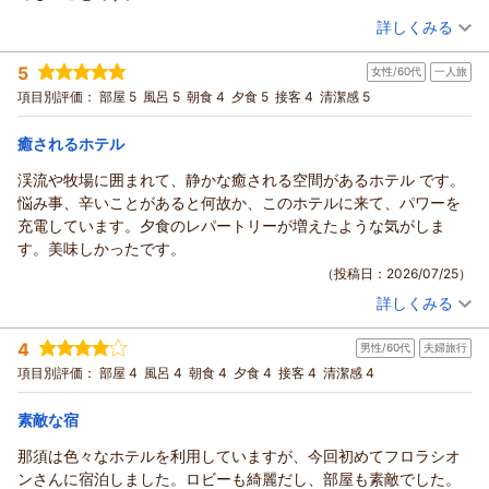
し上げます。
黒毛和牛のお肉は柔らかくて美味しかったですが、ライブキッチ
敷地内に、チーズなど乳製品のお店があり、今回は時間が合わず
（投稿日：2026/07/26）
過日は私共スタッフの対応が至らず、大変ご不快なお思いをな
詳しくみる
ンではあるものの、、笑顔もなく美味しさも半減してしまう接客
行けなかったので、次回は行ってみたいです。
されましたこと、
宿泊時期：
2026年07月宿泊 (夫婦旅行)
でした。
今回は、ナイトサファリ入場券付きの宿泊でしたが、夕食の時間
衷心よりお詫び申し上げます。
5
女性/60代
一人旅
投稿者：
ミッキーさん
(女性/50代)
全体的に従業員の方の笑顔や挨拶ががほとんどありませんでし
も余裕があり、ナイトサファリへの移動もスムーズにいきまし
私共は常々、お客様に快適なご滞在をご提供できるよう努めて
宿泊プラン：
【真夏セットプラン】≪ナイトサファリ入園券付≫熟成赤身黒
項目別評価：
部屋 5
風呂 5
朝食 4
夕食 5
接客 4
清潔感 5
た。
た。
毛和牛グリルとサイドメニュービュッフェ
おりますが、
ツイン
朝・夕
唯一帰りのエレベーターに乗る前に、部屋の掃除をされている方
また利用したいです。
宿泊価格帯：
スタッフのお客様をおもてなしする心遣いが著しく欠如してい
30,001円以上(大人一人あたり/税込)
癒されるホテル
でしょうか、、笑顔でおはようございます！という言葉かけがあ
たものと、
ったのが1番よかったです。
渓流や牧場に囲まれて、静かな癒される空間があるホテル です。
ホテル・フロラシオン那須からの返信
深く反省致しております。
悩み事、辛いことがあると何故か、このホテルに来て、パワーを
また、ご夕食の料理につきましても「特徴がなく残念でした」
この度はホテル・フロラシオン那須に2度目のご利用を賜り厚く
充電しています。夕食のレパートリーが増えたような気がしま
とのお言葉を頂戴する事となり
御礼申し上げます。
す。美味しかったです。
真摯に受け止めております。
またご感想をお寄せいただき重ねて御礼申し上げます。
（投稿日：2026/07/25）
ご指摘賜りました諸点につきまして、重要な課題として取り組
ホテル・フロラシオン那須は広大な牧場の敷地の奥に位置して
み、お客様に最善の配慮ある対応、
詳しくみる
おりまして、
宿泊時期：
2026年05月宿泊 (一人旅)
ならびにサービスの向上に努めて参ります。何卒ご容赦賜りま
渓流の散策路とともに、豊かな自然の環境をおたのしみいただ
投稿者：
じゆんさん
(女性/60代)
すよう、お願い申し上げます。
4
けます。
男性/60代
夫婦旅行
宿泊プラン：
≪那須グルメ≫【黒毛和牛ステーキのメイン料理ディナー】＝
その他お気づきの点がございましたら、何なりとお申し付けく
メイン料理以外は食べ放題＝
過日はご夕食にご満足いただいき「熟成和牛ステーキと乳製品
ツイン
朝・夕
項目別評価：
部屋 4
風呂 4
朝食 4
夕食 4
接客 4
清潔感 4
ださい。
宿泊価格帯：
が最高」との
19,001～20,000円(大人一人あたり/税込)
引き続きのご厚誼賜りますよう、お願い申し上げます。
お言葉を頂戴し、私共も大変喜ばしく存じます。
素敵な宿
ホテル・フロラシオン那須からの返信
今後もお客様に、より一層ご満足いただけるようスタッフ一同
（返信日：2026/08/02）
那須は色々なホテルを利用していますが、今回初めてフロラシオ
努めて参ります。
平素は格別のご愛顧を賜り、厚く御礼申し上げます。
ンさんに宿泊しました。ロビーも綺麗だし、部屋も素敵でした。
またのご来館を心よりお待ち申し上げております。