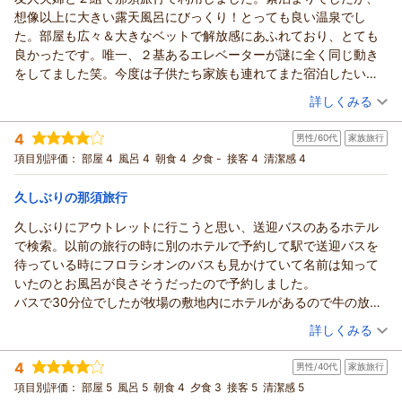
ホテル・フロラシオン那須からの返信
想像以上に大きい露天風呂にびっくり！とっても良い温泉でし
この度はホテル・フロラシオン那須にご宿泊いただき誠にあり
た。部屋も広々＆大きなベットで解放感にあふれており、とても
がとうございます。
良かったです。唯一、２基あるエレベーターが謎に全く同じ動き
またご感想をお寄せいただき重ねて御礼申し上げます。
をしてました笑。今度は子供たち家族も連れてまた宿泊したいと
過日はご夕食の黒毛和牛ステーキやビュッフェのお食事にご満
思いました。
（投稿日：2026/07/01）
足いただいたご様子で何よりでございます。
詳しくみる
ホテル・フロラシオン那須は広大な牧場の敷地の奥に位置して
宿泊時期：
2026年06月宿泊 (夫婦旅行)
おりまして、
4
男性/60代
家族旅行
投稿者：
ひろさん
(男性/50代)
渓流の散策路とともに、豊かな自然の環境をおたのしみいただ
宿泊プラン：
（初夏の風 那須高原）温泉でゆったり旅（お食事無し）
項目別評価：
部屋 4
風呂 4
朝食 4
夕食 -
接客 4
清潔感 4
けます。
ツイン
食事なし
宿泊価格帯：
今後もお客様に、より一層ご満足いただけるようスタッフ一同
8,001～9,000円(大人一人あたり/税込)
久しぶりの那須旅行
努めて参ります。
久しぶりにアウトレットに行こうと思い、送迎バスのあるホテル
ホテル・フロラシオン那須からの返信
またのご来館を心よりお待ち申し上げております。
で検索。以前の旅行の時に別のホテルで予約して駅で送迎バスを
この度はご友人ご夫妻様と2組でのご旅行にホテル・フロラシオ
（返信日：2026/07/06）
待っている時にフロラシオンのバスも見かけていて名前は知って
ン那須をお選びいただき
いたのとお風呂が良さそうだったので予約しました。
誠にありがとうございます。またご感想をお寄せいただき重ね
バスで30分位でしたが牧場の敷地内にホテルがあるので牛の放牧
て御礼申し上げます。
が見られてほのぼのしました。夜鳴きそば付きプランでしたが部
（投稿日：2026/06/24）
過日は露天風呂や客室にご満足いただき、快適にお過ごしいた
詳しくみる
屋まで届けて頂きチャーシューが美味しかったです。お風呂も露
だいたご様子で何よりでございます。
宿泊時期：
2026年06月宿泊 (家族旅行)
天風呂まで降りていくけど大変良い湯でした。落ち着いて過ごせ
今後もより一層のサービス向上にスタッフ一同努めて参りま
4
男性/40代
家族旅行
投稿者：
はるちゃんさん
(男性/60代)
るホテルです。
す。
宿泊プラン：
初夏のお夜食特典！ホテル特製【夜鳴き蕎麦】高原の美味しい
項目別評価：
部屋 5
風呂 5
朝食 4
夕食 3
接客 5
清潔感 5
ご朝食（ご朝食付）
ツイン
朝のみ