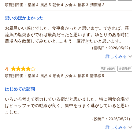
ボトルワイン特典付（夕朝食付）＝
ツイン
朝・夕
項目別評価：
部屋 4
風呂 5
朝食 4
夕食 4
接客 3
清潔感 3
私共は常々、お客様に快適なご滞在をご提供できるよう努めて
宿泊価格帯：
13,001～14,000円(大人一人あたり/税込)
おりますが、
思いのほかよかった
設備管理やスタッフの指導・教育が不十分であったものと真摯
ホテル・フロラシオン那須からの返信
に受け止めております。
お風呂いい感じでした。食事良かったと思います。できれば、渓
ご朝食や客室の件も含めまして、この度ご指摘賜りました諸点
この度はホテル・フロラシオン那須にご宿泊いただき誠にあり
流魚の塩焼きがでれば最高だったと思います。ゆとりのある時に
を今後の課題として取り組み、
がとうございます。
農場内を散策してみたいと……もう一度行きたいと思います。
スタッフ一同、鋭意改善に努めて参ります。
またご感想をお寄せいただき重ねて御礼申し上げます。
（投稿日：2026/05/22）
何卒ご容赦賜りますよう、お願い申し上げます。
過日は温泉やお部屋でごゆっくりお寛ぎいただいたご様子で何
詳しくみる
その他お気づきの点がございましたら、何なりとお申し付けく
よりでございます。
宿泊時期：
2026年05月宿泊 (家族旅行)
ださい。
私共では那須塩原駅の送迎を無料でご提供しております。（前
投稿者：
ＳＵＧＡＲさん
(男性/70代)
4
男性/60代
夫婦旅行
宿泊プラン：
≪那須グルメ≫【黒毛和牛ステーキのメイン料理ディナー】＝
引き続きのご厚誼賜りますよう、お願い申し上げます。
日21時までのご予約）
メイン料理以外は食べ放題＝
4ベッド
朝・夕
項目別評価：
部屋 4
風呂 4
朝食 5
夕食 4
接客 5
清潔感 5
今後もより一層お客様にご満足いただけるよう、スタッフ一同
（返信日：2026/05/31）
宿泊価格帯：
17,001～18,000円(大人一人あたり/税込)
努めて参ります。
はじめての訪問
またのご来館を心よりお待ち申し上げております。
ホテル・フロラシオン那須からの返信
（返信日：2026/05/31）
いろいろ考えて努力している宿だと思いました。特に朝食会場で
この度はホテル・フロラシオン那須にご宿泊いただき誠にあり
はビュッフェでの動線が良く、集中をうまく逃がしていると思い
がとうございます。
ました。
またご感想をお寄せいただき重ねて御礼申し上げます。
（投稿日：2026/05/21）
過日は温泉大浴場やお食事にご満足いただいたご様子で何より
詳しくみる
でございます。
宿泊時期：
2026年05月宿泊 (夫婦旅行)
ホテル・フロラシオン那須は広大な牧場の敷地の奥に位置して
投稿者：
ゆうさん
(男性/60代)