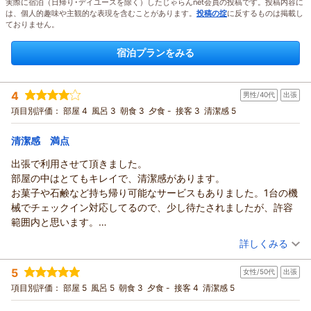
実際に宿泊（日帰り･デイユースを除く）したじゃらんnet会員の投稿です。投稿内容に
は、個人的趣味や主観的な表現を含むことがあります。
投稿の掟
に反するものは掲載し
ておりません。
宿泊プランをみる
4
男性/40代
出張
項目別評価：
部屋 4
風呂 3
朝食 3
夕食 -
接客 3
清潔感 5
清潔感 満点
出張で利用させて頂きました。
部屋の中はとてもキレイで、清潔感があります。
お菓子や石鹸など持ち帰り可能なサービスもありました。1台の機
械でチェックイン対応してるので、少し待たされましたが、許容
範囲内と思います。
繁華街も近く便利だと思いました。
（投稿日：2026/07/27）
詳しくみる
宿泊時期：
2026年06月宿泊 (出張)
5
女性/50代
出張
投稿者：
山田さん
(男性/40代)
宿泊プラン：
【朝食付】リノベーション済み！北見駅近く、ビジネスにも！
項目別評価：
部屋 5
風呂 5
朝食 3
夕食 -
接客 4
清潔感 5
Wifi無料【無料駐車場有】
ダブル
朝のみ