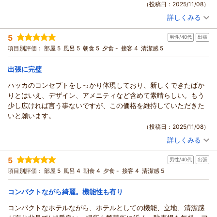
（投稿日：2025/11/08）
詳しくみる
宿泊時期：
2025年11月宿泊 (出張)
投稿者：
まああいさん
(男性/40代)
5
男性/40代
出張
宿泊プラン：
【朝食付】リノベーション済み！北見駅近く、ビジネスにも！
Wifi無料【無料駐車場有】
シングル
朝のみ
項目別評価：
部屋 5
風呂 5
朝食 5
夕食 -
接客 4
清潔感 5
宿泊価格帯：
6,001～7,000円(大人一人あたり/税込)
出張に完璧
ハッカのコンセプトをしっかり体現しており、新しくできたばか
りとはいえ、デザイン、アメニティなど含めて素晴らしい。もう
少し広ければ言う事ないですが、この価格を維持していただきた
いと願います。
（投稿日：2025/11/08）
詳しくみる
宿泊時期：
2025年10月宿泊 (出張)
投稿者：
まああいさん
(男性/40代)
5
男性/40代
出張
宿泊プラン：
【朝食付】リノベーション済み！北見駅近く、ビジネスにも！
Wifi無料【無料駐車場有】
シングル
朝のみ
項目別評価：
部屋 5
風呂 4
朝食 4
夕食 -
接客 4
清潔感 5
宿泊価格帯：
6,001～7,000円(大人一人あたり/税込)
コンパクトながら綺麗。機能性も有り
コンパクトなホテルながら、ホテルとしての機能、立地、清潔感