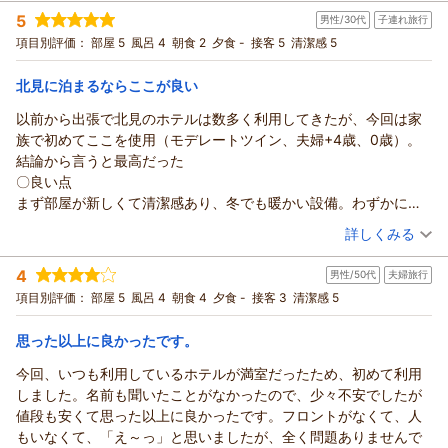
投稿者：
ココアさん
(女性/50代)
5
男性/30代
子連れ旅行
宿泊プラン：
【朝食付】リノベーション済み！北見駅近く、ビジネスにも！
Wifi無料【無料駐車場有】
ツイン
朝のみ
項目別評価：
部屋 5
風呂 4
朝食 2
夕食 -
接客 5
清潔感 5
宿泊価格帯：
5,001～6,000円(大人一人あたり/税込)
北見に泊まるならここが良い
以前から出張で北見のホテルは数多く利用してきたが、今回は家
族で初めてここを使用（モデレートツイン、夫婦+4歳、0歳）。
結論から言うと最高だった
〇良い点
まず部屋が新しくて清潔感あり、冬でも暖かい設備。わずかにハ
ッカの香りもするが子供も気にならない程度である。アメニティ
（投稿日：2025/12/27）
詳しくみる
もハッカ関連の製品で大人もワクワク出来る。ベッドも良質。
宿泊時期：
2025年12月宿泊 (子連れ旅行)
水回りも綺麗であった
4
男性/50代
夫婦旅行
投稿者：
良兼さん
(男性/30代)
1つの階に3室程度しかなく、モデレートツインなら左右に接する
宿泊プラン：
【朝食付】リノベーション済み！北見駅近く、ビジネスにも！
項目別評価：
部屋 5
風呂 4
朝食 4
夕食 -
接客 3
清潔感 5
部屋がないので赤子が泣いても迷惑かかりづらいという安心感あ
Wifi無料【無料駐車場有】
ツイン
朝のみ
る。
宿泊価格帯：
5,001～6,000円(大人一人あたり/税込)
思った以上に良かったです。
また、過去レビューでは駐車場についての指摘もあるが、現在は
駐車場は比較的近く（子供と歩いて1分程度）不自由しない。
今回、いつも利用しているホテルが満室だったため、初めて利用
後は明確に価格が安い。閑散期ではあったが周辺施設より一回り
しました。名前も聞いたことがなかったので、少々不安でしたが
安いと思われる
値段も安くて思った以上に良かったです。フロントがなくて、人
〇悪い点
もいなくて、「え～っ」と思いましたが、全く問題ありませんで