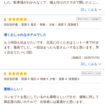
朝食は近接するハワイアンカフェが提供するおにぎりだったが、
した。駐車場がわからなくて、備え付けのスマホで聞いたとこ
米が圧縮されているタイプなので口に合わなかった。
ろ、とても丁寧に対応していただきました。朝食も、若い人なら
（投稿日：2025/11/21）
詳しくみる
綺麗ではあるがエレベーターは狭く、少し年期を感じる（動作な
ちょっと物足りないかと思いますが、年配の私には十分でした。
宿泊時期：
2025年11月宿泊 (夫婦旅行)
どに問題は無い）
（なんというものなのかわかりませんが…）とにかく、色々と不
5
男性/50代
夫婦旅行
投稿者：
ayoshiさん
(男性/50代)
総括すると朝ご飯にさえこだわらなければ、北見市内ではベスト
思議な感じがしましたが、楽しく過ごせました。また、機会があ
宿泊プラン：
【朝食付】リノベーション済み！北見駅近く、ビジネスにも！
項目別評価：
部屋 5
風呂 -
朝食 -
夕食 -
接客 5
清潔感 5
な宿だと思うので皆さんも試してみてほしい
りましたら利用させていただきます。
Wifi無料【無料駐車場有】
ダブル
朝のみ
宿泊価格帯：
4,001～5,000円(大人一人あたり/税込)
凄くおしゃれなホテルでした
もう何回も泊まりたいです。北見に行くときはミント一本で行き
ます。最高でした。一回泊まったら皆さんハマると思います。早
く泊まりたーい(笑)
（投稿日：2025/11/19）
詳しくみる
宿泊時期：
2025年10月宿泊 (夫婦旅行)
投稿者：
トコチャンさん
(男性/50代)
5
男性/40代
出張
宿泊プラン：
【朝食付】リノベーション済み！北見駅近く、ビジネスにも！
Wifi無料【無料駐車場有】
ダブル
朝のみ
項目別評価：
部屋 5
風呂 4
朝食 5
夕食 -
接客 4
清潔感 5
宿泊価格帯：
6,001～7,000円(大人一人あたり/税込)
素晴らしい！
コンセプトを形にしているのも素晴らしいですが、価格に対して
満足度の高いホテルで、出張者には最適かと思います。