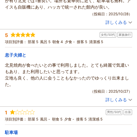
が有り北見では1番良い。場所も繁華街に近く、駐車場も無料。ア
イスも自販機にあり、ハッカで統一された館内が良い。
（投稿日：2025/10/28）
詳しくみる
宿泊時期：
2025年09月宿泊 (出張)
投稿者：
くうちゃんさん
(男性/40代)
5
女性/50代
家族旅行
宿泊プラン：
【朝食付】リノベーション済み！北見駅近く、ビジネスにも！
Wifi無料【無料駐車場有】
ツイン
朝のみ
項目別評価：
部屋 5
風呂 5
朝食 4
夕食 -
接客 5
清潔感 5
宿泊価格帯：
11,001～12,000円(大人一人あたり/税込)
息子夫婦と
北見焼肉が食べたいとの事で利用しました。とても綺麗で気遣い
もあり、また利用したいと思ってます。
立地も良く、他の人に会うこともなかったのでゆっくり出来まし
た。
（投稿日：2025/10/27）
詳しくみる
宿泊時期：
2025年10月宿泊 (家族旅行)
投稿者：
メグさん
(女性/50代)
1
男性/50代
出張
宿泊プラン：
【朝食付】リノベーション済み！北見駅近く、ビジネスにも！
Wifi無料【無料駐車場有】
ツイン
朝のみ
項目別評価：
部屋 5
風呂 -
朝食 5
夕食 -
接客 5
清潔感 5
宿泊価格帯：
6,001～7,000円(大人一人あたり/税込)
駐車場