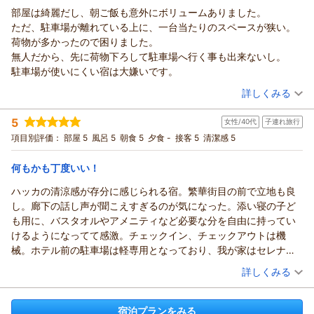
部屋は綺麗だし、朝ご飯も意外にボリュームありました。
ただ、駐車場が離れている上に、一台当たりのスペースが狭い。
荷物が多かったので困りました。
無人だから、先に荷物下ろして駐車場へ行く事も出来ないし。
駐車場が使いにくい宿は大嫌いです。
（投稿日：2025/10/09）
詳しくみる
宿泊時期：
2025年10月宿泊 (出張)
5
女性/40代
子連れ旅行
投稿者：
guriguriさん
(男性/50代)
宿泊プラン：
【朝食付】リノベーション済み！北見駅近く、ビジネスにも！
項目別評価：
部屋 5
風呂 5
朝食 5
夕食 -
接客 5
清潔感 5
Wifi無料【無料駐車場有】
シングル
朝のみ
宿泊価格帯：
7,001～8,000円(大人一人あたり/税込)
何もかも丁度いい！
ハッカの清涼感が存分に感じられる宿。繁華街目の前で立地も良
し。廊下の話し声が聞こえすぎるのが気になった。添い寝の子ど
も用に、バスタオルやアメニティなど必要な分を自由に持ってい
けるようになってて感激。チェックイン、チェックアウトは機
械。ホテル前の駐車場は軽専用となっており、我が家はセレナな
ので、横の専用駐車場に停めた。
（投稿日：2025/09/22）
詳しくみる
リピ確定ホテルでした。
宿泊時期：
2025年09月宿泊 (子連れ旅行)
投稿者：
たまちゃんさん
(女性/40代)
宿泊プランをみる