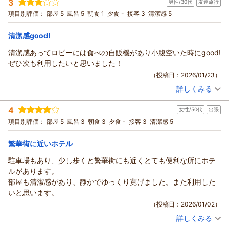
3
男性/30代
友達旅行
投稿者：
山さんさん
(男性/50代)
持ってきてくださり、対応もとても感じがよかったです。
宿泊プラン：
【朝食付】リノベーション済み！北見駅近く、ビジネスにも！
項目別評価：
部屋 5
風呂 5
朝食 1
夕食 -
接客 3
清潔感 5
一点だけ挙げるとすると、壁やドアはやや薄めの印象で、他のお
Wifi無料【無料駐車場有】
シングル
朝のみ
部屋の音や出入りの足音、廊下での会話、ドアの開閉音は少し聞
宿泊価格帯：
6,001～7,000円(大人一人あたり/税込)
清潔感good!
こえました。とはいえ、特別うるさいと感じるほどではありませ
んでした。
清潔感あってロビーには食べの自販機があり小腹空いた時にgood!
また、朝食付きプランのみだったため、素泊まりも選べるとさら
ぜひ次も利用したいと思いました！
に利用しやすいと感じました。朝食は、ゆで卵とスパムおにぎり
（投稿日：2026/01/23）
サンドでした。
詳しくみる
宿泊時期：
2026年01月宿泊 (友達旅行)
全体的には清潔感があり、快適に過ごせるホテルだと思います。
投稿者：
こんたさん
(男性/30代)
4
女性/50代
出張
宿泊プラン：
【朝食付】リノベーション済み！北見駅近く、ビジネスにも！
Wifi無料【無料駐車場有】
ツイン
朝のみ
項目別評価：
部屋 5
風呂 3
朝食 3
夕食 -
接客 3
清潔感 5
宿泊価格帯：
7,001～8,000円(大人一人あたり/税込)
繁華街に近いホテル
駐車場もあり、少し歩くと繁華街にも近くとても便利な所にホテ
ルがあります。
部屋も清潔感があり、静かでゆっくり寛げました。また利用した
いと思います。
（投稿日：2026/01/02）
詳しくみる
宿泊時期：
2025年12月宿泊 (出張)