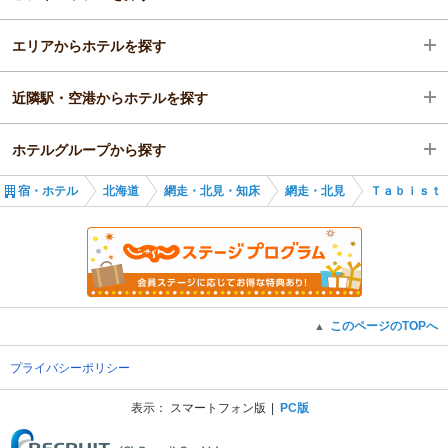
エリアからホテルを探す
北海道
近隣駅・空港からホテルを探す
網走・北見・知床
北海道
ホテルグループから探す
網走・北見
網走・北見・知床
北見駅
宿・ホテル
北海道
網走・北見・知床
網走・北見
Ｔａｂｉｓｔ
網走・北見
全国のTabist
北海道のTabist
ホテル峰の湯
このページのTOPへ
▲
網走セントラルホテル
プライバシーポリシー
Ｔａｂｉｓｔ 北見アスリートステイズ
表示：
スマートフォン版
PC版
(C) Recruit Co., Ltd.