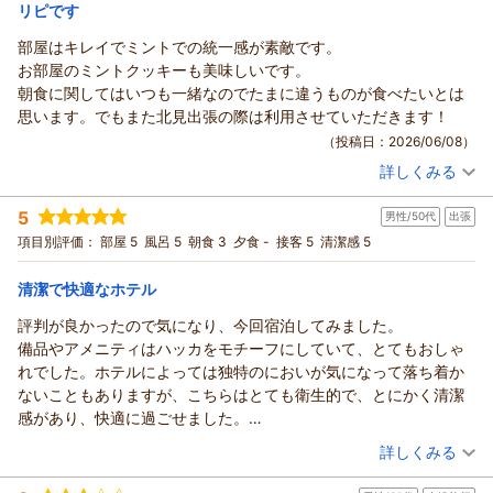
宿泊価格帯：
9,001～10,000円(大人一人あたり/税込)
リピです
部屋はキレイでミントでの統一感が素敵です。
お部屋のミントクッキーも美味しいです。
朝食に関してはいつも一緒なのでたまに違うものが食べたいとは
思います。でもまた北見出張の際は利用させていただきます！
（投稿日：2026/06/08）
詳しくみる
宿泊時期：
2026年05月宿泊 (出張)
投稿者：
B☆Bさん
(女性/50代)
5
男性/50代
出張
宿泊プラン：
【朝食付】リノベーション済み！北見駅近く、ビジネスにも！
Wifi無料【無料駐車場有】
ダブル
朝のみ
項目別評価：
部屋 5
風呂 5
朝食 3
夕食 -
接客 5
清潔感 5
宿泊価格帯：
7,001～8,000円(大人一人あたり/税込)
清潔で快適なホテル
評判が良かったので気になり、今回宿泊してみました。
備品やアメニティはハッカをモチーフにしていて、とてもおしゃ
れでした。ホテルによっては独特のにおいが気になって落ち着か
ないこともありますが、こちらはとても衛生的で、とにかく清潔
感があり、快適に過ごせました。
無人チェックインで、2日間の滞在中にほとんど人とすれ違うこと
（投稿日：2026/05/12）
詳しくみる
もなく、私にはその距離感が心地よかったです。
宿泊時期：
2026年04月宿泊 (出張)
また、宿泊証明書をお願いするために電話をしたところ、すぐに