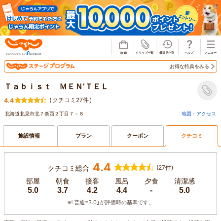
じゃらん
お得な特典をみる
Ｔａｂｉｓｔ ＭＥＮ’ＴＥＬ
(
クチコミ27件
)
4.4
北海道北見市北７条西２丁目７－８
地図・アクセス
施設情報
プラン
クーポン
クチコミ
4.4
クチコミ総合
(27件)
部屋
朝食
接客
風呂
夕食
清潔感
5.0
3.7
4.2
4.4
-
5.0
※｢普通=3.0｣が評価時の基準です。