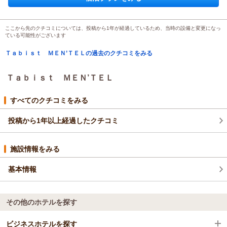
宿泊プラン：
【朝食付】リノベーション済み！北見駅近く、ビジネスにも！
Wifi無料【無料駐車場有】
シングル
朝のみ
宿泊価格帯：
8,001～9,000円(大人一人あたり/税込)
ここから先のクチコミについては、投稿から1年が経過しているため、当時の設備と変更になっ
ている可能性がございます
Ｔａｂｉｓｔ ＭＥＮ’ＴＥＬの過去のクチコミをみる
Ｔａｂｉｓｔ ＭＥＮ’ＴＥＬ
すべてのクチコミをみる
投稿から1年以上経過したクチコミ
施設情報をみる
基本情報
その他のホテルを探す
ビジネスホテルを探す