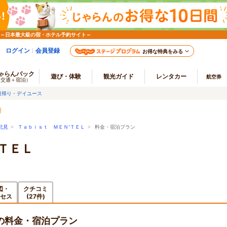
 ～日本最大級の宿・ホテル予約サイト～
ログイン
会員登録
お得な特典をみる
ゃらんパック
遊び・体験
観光ガイド
レンタカー
航空券
（交通＋宿泊）
日帰り・デイユース
北見
>
Ｔａｂｉｓｔ ＭＥＮ’ＴＥＬ
> 料金・宿泊プラン
ＴＥＬ
図・
クチコミ
セス
(27件)
の料金・宿泊プラン