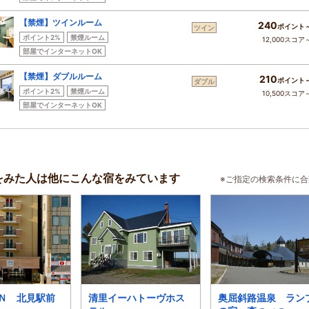
【禁煙】ツインルーム
240
ポイント
ツイン
ポイント2%
禁煙ルーム
12,000スコア
部屋でインターネットOK
【禁煙】ダブルルーム
210
ポイント
ダブル
ポイント2%
禁煙ルーム
10,500スコア
部屋でインターネットOK
をみた人は他にこんな宿をみています
※ご指定の検索条件に
Ｎ 北見駅前
清里イーハトーヴホス
奥屈斜路温泉 ラン