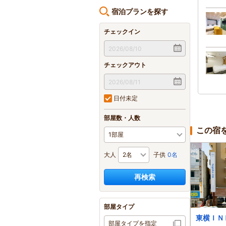
宿泊プランを探す
チェックイン
チェックアウト
日付未定
部屋数・人数
この宿
大人
子供
0名
再検索
部屋タイプ
天然温泉 天都の湯
北見東和ホテル
東横ＩＮ
部屋タイプを指定