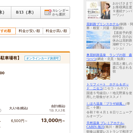
おかげさまで
お客様満足度
カレンダー
９連続ナンバ
（水）
8/13（木）
から選択
ーワン♪
屈斜路プリンスホテル
(釧路・
寒・根室・川湯・屈斜路)
すすめ順
料金が安い順
料金が高い順
【直前予約受
付中】次のお
休みは屈斜路
湖畔でリフレ
ッシュ♪
奥屈斜路温泉 ランプの宿 森
料駐車場有】
オンラインカード決済可
つべつ
(網走・北見・知床)
清流と癒しの
森に包まれる
宿
00
トリフィート ホテル＆ポッ
ド ニセコ
(ニセコ・ルスツ)
国道５号線沿い！地元野菜を使
用した朝食がオススメ！
しほろ温泉「プラザ緑風」
(帯
ト
合計(税込)
広・十勝)
大人1名(税込)
1泊 大人2名
令和７年４月１８日リニューア
ルオープン
13,000
6,500円～
円～
～
天然温泉 プレミアホテル-
～
CABIN-旭川
(旭川・層雲峡)
朝食は展望レストランで和洋ブ