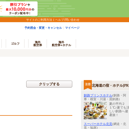
サイトのご利用方法
ヘルプ/問い合わせ
予約照会・変更・キャンセル
マイページ
海外
海外
ゴルフ
航空券
航空券+ホテル
クリップする
北海道の宿・ホテル[PR
釧路プリンスホテル
(釧路・阿
寒・根室・川湯・屈斜路)
夏の平均２
１℃♪夏でも
しい釧路へ避
暑旅！
スーパーホテル北見
(網走・北
見・知床)