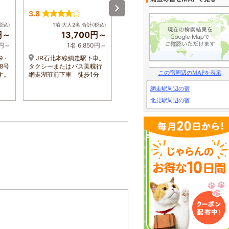
荘 かがり屋
鶴
3.8
4.1
4
税込)
1泊 大人2名 合計(税込)
1泊 大人2名 合計(税込)
円～
13,700円～
31,240円～
0円～
1名 6,850円～
1名 15,620円～
9・
JR石北本線網走駅下車。
【送迎有り（要予約）】
8号
タクシーまたはバス美幌行
車で網走市内から15分、女
2
この宿周辺のMAPを表示
す。
網走湖荘前下車 徒歩1分
満別空港から25分
約
人
網走駅周辺の宿
予
北見駅周辺の宿