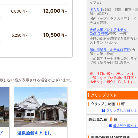
ッフェ♪
12,000
ぽらりす
(釧路・阿寒・根室・
6,000円～
円～
～
湯・屈斜路)
～
国内トップクラスの星空！！ク
チコミ好評。
天然温泉プレミアホテル-
10,500
CABIN-帯広
(帯広・十勝)
5,250円～
円～
～
十勝の食材を満喫できる朝食レ
～
ストラン『ハレル』
湯の川温泉 ホテル雨宮館
(函
館・大沼・松前)
【函館アリーナ徒歩１分】ライ
ブ後は源泉かけ流し温泉へ！
※「注目の宿・ホテル」とは、
ご覧になっている県の注目宿・
合致しない宿が表示される場合がございます。
ホテルをご紹介しております。
クリップリスト
0
クリップした宿とは
0
最近見た宿とは
プ
温泉旅館もとよし
さんご草の郷 能取の
北