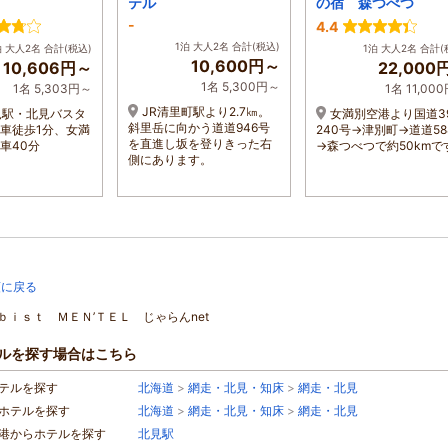
テル
の宿 森つべつ
-
4.4
1泊 大人2名 合計(税込)
泊 大人2名 合計(税込)
1泊 大人2名 合計(
10,600円～
10,606円～
22,000
1名 5,300円～
1名 5,303円～
1名 11,00
JR清里町駅より2.7㎞。
見駅・北見バスタ
女満別空港より国道3
斜里岳に向かう道道946号
車徒歩1分、女満
240号→津別町→道道58
を直進し坂を登りきった右
車40分
→森つべつで約50kmで
側にあります。
頭に戻る
ａｂｉｓｔ ＭＥＮ’ＴＥＬ じゃらんnet
ルを探す場合はこちら
テルを探す
北海道
>
網走・北見・知床
>
網走・北見
ホテルを探す
北海道
>
網走・北見・知床
>
網走・北見
港からホテルを探す
北見駅