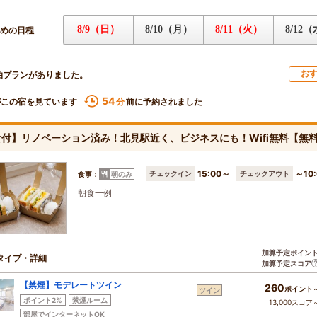
8/9（日）
8/10（月）
8/11（火）
8/12
めの日程
お
泊プランがありました。
54
がこの宿を見ています
前に予約されました
分
食付】リノベーション済み！北見駅近く、ビジネスにも！Wifi無料【無
15:00～
～10:
チェックイン
チェックアウト
食事：
朝のみ
朝食一例
加算予定ポイン
タイプ・詳細
加算予定スコア
【禁煙】モデレートツイン
260
ポイント
ツイン
ポイント2%
禁煙ルーム
13,000スコア
部屋でインターネットOK