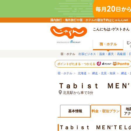
国内旅行・海外旅行や宿・ホテルの宿泊予約はじゃらんnet
こんにちは♪ゲストさん
じ
宿・ホテル
宿・ホテル
出張ビジネス
温泉・露天
高級宿
ポイントがたまる・つかえる
宿・ホテル
>
北海道
>
網走・北見・知床
>
網走・
Ｔａｂｉｓｔ ＭＥＮ’
北見駅から車で3分
地
基本情報
料金・宿泊プラン
アク
Ｔａｂｉｓｔ ＭＥＮ’ＴＥＬ