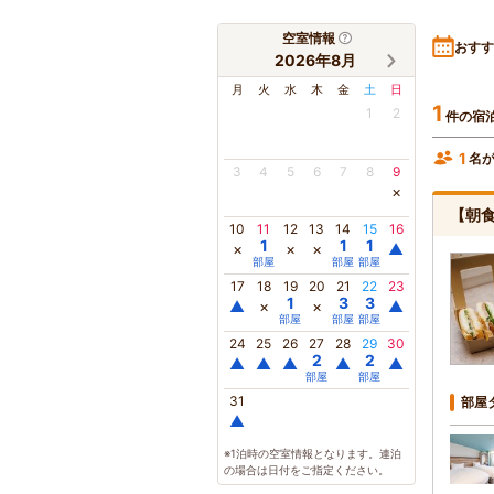
空室情報
おすす
2026年8月
月
火
水
木
金
土
日
1
1
2
件の宿
1
名
3
4
5
6
7
8
9
×
【朝
10
11
12
13
14
15
16
1
1
1
×
×
×
▲
部屋
部屋
部屋
17
18
19
20
21
22
23
1
3
3
▲
×
×
▲
部屋
部屋
部屋
24
25
26
27
28
29
30
2
2
▲
▲
▲
▲
▲
部屋
部屋
31
部屋
▲
※1泊時の空室情報となります。連泊
の場合は日付をご指定ください。