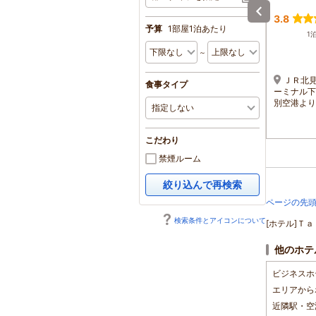
ドーミーイン網走
4.4
3.4
3.8
予算
1部屋1泊あたり
1泊 大人2名 合計(税込)
1泊 大人2名 合計(税込)
1
9,800円～
8,216円～
～
1名 4,900円～
1名 4,108円～
女満別空港から車で約30
ＪＲ石北線北見駅より徒
ＪＲ北
食事タイプ
分。網走バスターミナルか
歩１２分、女満別空港より
ーミナル下
ら徒歩約2分。JR網走駅か
車で４０分
別空港より
ら徒歩約10分。
こだわり
禁煙ルーム
絞り込んで再検索
ページの先
検索条件とアイコンについて
[ホテル]Ｔ
他のホテ
ビジネスホ
エリアから
近隣駅・空