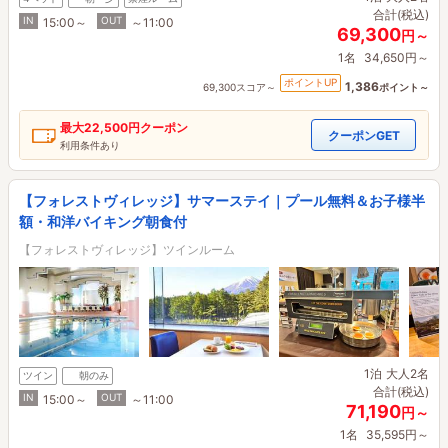
合計(税込)
IN
OUT
15:00～
～11:00
69,300
円～
1名
34,650円～
ポイントUP
1,386
69,300スコア～
ポイント～
最大
22,500円
クーポン
クーポンGET
利用条件あり
【フォレストヴィレッジ】サマーステイ｜プール無料＆お子様半
額・和洋バイキング朝食付
【フォレストヴィレッジ】ツインルーム
1泊
大人2名
ツイン
朝のみ
合計(税込)
IN
OUT
15:00～
～11:00
71,190
円～
1名
35,595円～