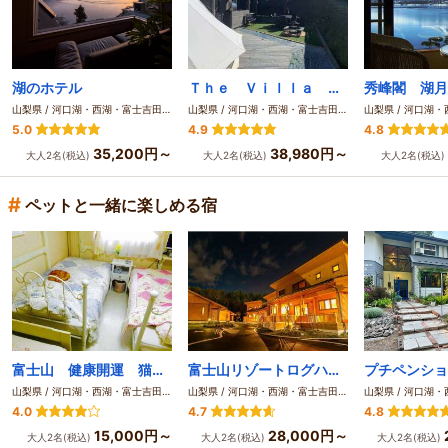
湖のホテル
Ｔｈｅ Ｖｉｌｌａ Ｇｌａｍｐｉｎｇ 河口湖
秀峰閣 湖月
山梨県 / 河口湖・西湖・富士吉田・精進湖・本栖湖
山梨県 / 河口湖・西湖・富士吉田・精進湖・本栖湖
5.0
4.9
4.8
35,200円～
38,980円～
大人2名(税込)
大人2名(税込)
大人2名(税込)
#
ペットと一緒に楽しめる宿
富士山 健康開運 猫と犬の宿 ペンションブルーポピー
富士山リゾートログハウス ふようの宿
山梨県 / 河口湖・西湖・富士吉田・精進湖・本栖湖
山梨県 / 河口湖・西湖・富士吉田・精進湖・本栖湖
4.0
4.7
4.8
15,000円～
28,000円～
大人2名(税込)
大人2名(税込)
大人2名(税込)