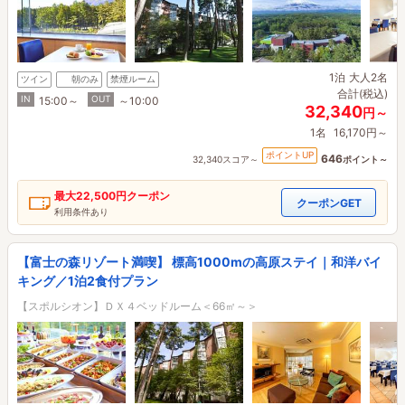
1泊
大人2名
ツイン
朝のみ
禁煙ルーム
合計(税込)
IN
OUT
15:00～
～10:00
32,340
円～
1名
16,170円～
ポイントUP
646
32,340スコア～
ポイント～
最大
22,500円
クーポン
クーポンGET
利用条件あり
【富士の森リゾート満喫】 標高1000mの高原ステイ｜和洋バイ
キング／1泊2食付プラン
【スポルシオン】ＤＸ４ベッドルーム＜66㎡～＞