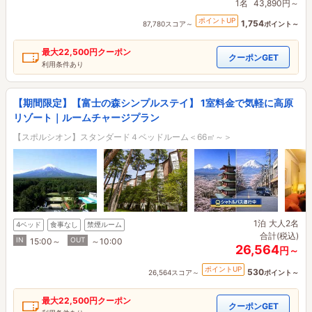
1名
43,890円～
ポイントUP
1,754
87,780スコア～
ポイント～
最大
22,500円
クーポン
クーポンGET
利用条件あり
【期間限定】【富士の森シンプルステイ】 1室料金で気軽に高原
リゾート｜ルームチャージプラン
【スポルシオン】スタンダード４ベッドルーム＜66㎡～＞
1泊
大人2名
4ベッド
食事なし
禁煙ルーム
合計(税込)
IN
OUT
15:00～
～10:00
26,564
円～
ポイントUP
530
26,564スコア～
ポイント～
最大
22,500円
クーポン
クーポンGET