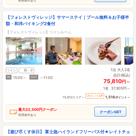
利用条件あり
【フォレストヴィレッジ】サマーステイ｜プール無料＆お子様半
額・和洋バイキング2食付
【フォレストヴィレッジ】ツインルーム
1泊
大人2名
ツイン
朝・夕
合計(税込)
IN
OUT
15:00～
～11:00
75,810
円～
1名
37,905円～
ポイントUP
1,516
75,810スコア～
ポイント～
最大
22,500円
クーポン
クーポンGET
利用条件あり
【遊び尽くす休日】 富士急ハイランドフリーパス付★レイトチェ