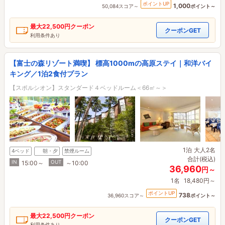
ポイントUP
1,000
50,084スコア～
ポイント～
最大
22,500円
クーポン
クーポンGET
利用条件あり
【富士の森リゾート満喫】 標高1000mの高原ステイ｜和洋バイ
キング／1泊2食付プラン
【スポルシオン】スタンダード４ベッドルーム＜66㎡～＞
1泊
大人2名
4ベッド
朝・夕
禁煙ルーム
合計(税込)
IN
OUT
15:00～
～10:00
36,960
円～
1名
18,480円～
ポイントUP
738
36,960スコア～
ポイント～
最大
22,500円
クーポン
クーポンGET
利用条件あり