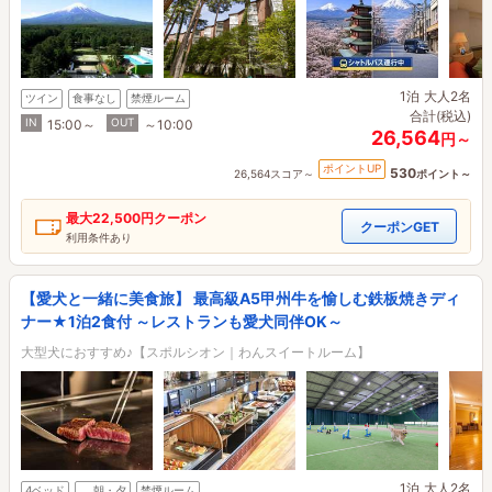
1泊
大人2名
ツイン
食事なし
禁煙ルーム
合計(税込)
IN
OUT
15:00～
～10:00
26,564
円～
ポイントUP
530
26,564スコア～
ポイント～
最大
22,500円
クーポン
クーポンGET
利用条件あり
【愛犬と一緒に美食旅】 最高級A5甲州牛を愉しむ鉄板焼きディ
ナー★1泊2食付 ～レストランも愛犬同伴OK～
大型犬におすすめ♪【スポルシオン｜わんスイートルーム】
1泊
大人2名
4ベッド
朝・夕
禁煙ルーム