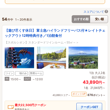
スコアについて
54
おすすめ順
安い順
件中
1
～
20
件表示
【遊び尽くす休日】 富士急ハイランドフリーパス付★レイトチェ
ックアウト12時特典付き／1泊朝食付
【スポルシオン】スタンダードツインルーム＜55㎡～＞
1泊
大人2名
ツイン
朝のみ
禁煙ルーム
合計(税込)
IN
OUT
15:00～
～12:00
43,890
円～
1名
21,945円～
ポイントUP
876
43,890スコア～
ポイント～
最大
22,500円
クーポン
クーポンGET
利用条件あり