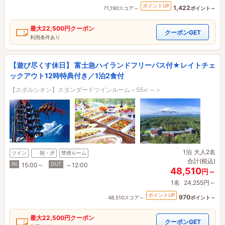
ポイントUP
1,422
71,190スコア～
ポイント～
最大
22,500円
クーポン
クーポンGET
利用条件あり
【遊び尽くす休日】 富士急ハイランドフリーパス付★レイトチェ
ックアウト12時特典付き／1泊2食付
【スポルシオン】スタンダードツインルーム＜55㎡～＞
1泊
大人2名
ツイン
朝・夕
禁煙ルーム
合計(税込)
IN
OUT
15:00～
～12:00
48,510
円～
1名
24,255円～
ポイントUP
970
48,510スコア～
ポイント～
最大
22,500円
クーポン
クーポンGET