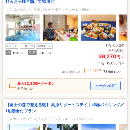
料＆お子様半額／1泊2食付
【スポルシオン】スタンダード４ベッドルーム＜66㎡～＞
1泊
大人2名
4ベッド
朝・夕
禁煙ルーム
合計(税込)
IN
OUT
15:00～
～10:00
39,270
円～
1名
19,635円～
ポイントUP
784
39,270スコア～
ポイント～
最大
22,500円
クーポン
クーポンGET
利用条件あり
【富士の森で迎える朝】 高原リゾートステイ｜和洋バイキング／
1泊朝食付プラン
【スポルシオン】スタンダードツインルーム＜55㎡～＞