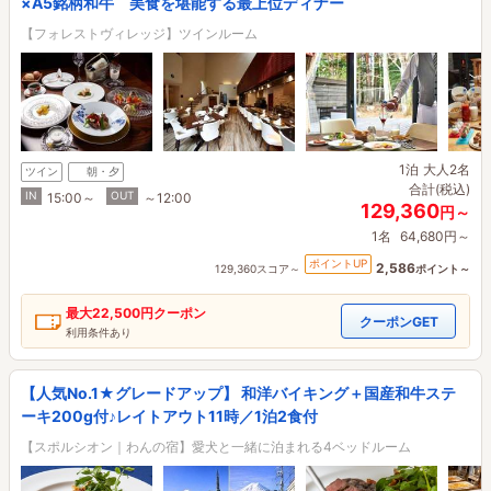
×A5銘柄和牛 美食を堪能する最上位ディナー
【フォレストヴィレッジ】ツインルーム
1泊
大人2名
ツイン
朝・夕
合計(税込)
IN
OUT
15:00～
～12:00
129,360
円～
1名
64,680円～
ポイントUP
2,586
129,360スコア～
ポイント～
最大
22,500円
クーポン
クーポンGET
利用条件あり
【人気No.1★グレードアップ】 和洋バイキング＋国産和牛ステ
ーキ200g付♪レイトアウト11時／1泊2食付
【スポルシオン｜わんの宿】愛犬と一緒に泊まれる4ベッドルーム