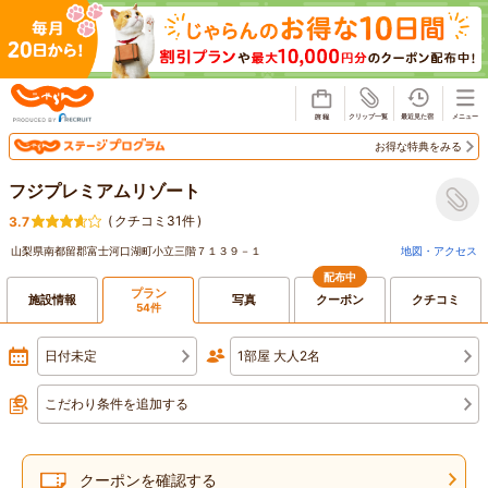
じゃらん
お得な特典をみる
フジプレミアムリゾート
(
クチコミ31件
)
3.7
山梨県南都留郡富士河口湖町小立三階７１３９－１
地図・アクセス
配布中
プラン
施設情報
写真
クーポン
クチコミ
54件
日付未定
1部屋 大人2名
こだわり条件を追加する
クーポンを確認する