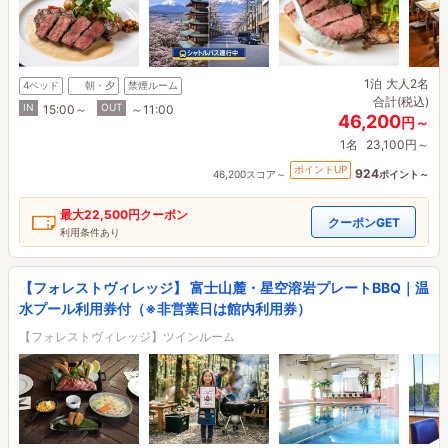
1泊
大人2名
4ベッド
朝・夕
禁煙ルーム
合計(税込)
IN
OUT
15:00～
～11:00
46,200
円～
1名
23,100円～
ポイントUP
924
46,200スコア～
ポイント～
最大
22,500円
クーポン
クーポンGET
利用条件あり
【フォレストヴィレッジ】 富士山麓・星空溶岩プレートBBQ｜温
水プール利用券付（※非営業日は館内利用券）
【フォレストヴィレッジ】ツインルーム