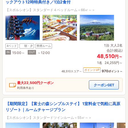
ックアウト12時特典付き／1泊2食付
【スポルシオン】スタンダード４ベッドルーム＜66㎡～＞
1泊
大人2名
4ベッド
朝・夕
禁煙ルーム
合計(税込)
IN
OUT
15:00～
～12:00
48,510
円～
1名
24,255円～
ポイントUP
970
48,510スコア～
ポイント～
最大
22,500円
クーポン
クーポンGET
利用条件あり
【期間限定】【富士の森シンプルステイ】 1室料金で気軽に高原
リゾート｜ルームチャージプラン
【スポルシオン】スタンダードツインルーム＜55㎡～＞