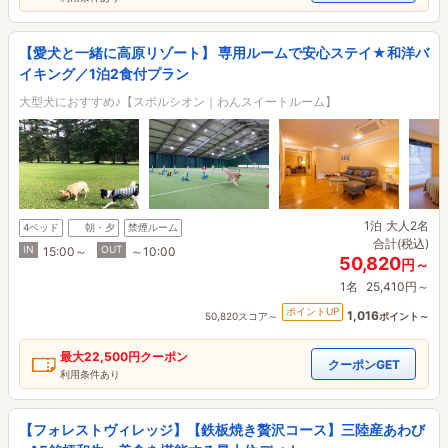
【愛犬と一緒に高原リゾート】 専用ルームで安心ステイ★和洋バ
イキング／1泊2食付プラン
大型犬におすすめ♪【スポルシオン｜わんスイートルーム】
1泊
大人2名
4ベッド
朝・夕
禁煙ルーム
合計(税込)
IN
OUT
15:00～
～10:00
50,820
円～
1名
25,410円～
ポイントUP
1,016
50,820スコア～
ポイント～
最大
22,500円
クーポン
クーポンGET
利用条件あり
【フォレストヴィレッジ】【鉄板焼き贅沢コース】三陸産あわび