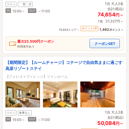
1泊
大人2名
ツイン
朝・夕
合計(税込)
IN
OUT
15:00～
～11:00
74,654
円～
1名
37,327円～
ポイントUP
1,492
74,654スコア～
ポイント～
最大
22,500円
クーポン
クーポンGET
利用条件あり
【期間限定】【ルームチャージ】コテージで自由気ままに過ごす
高原リゾートステイ
【フォレストヴィレッジ】ツインルーム
1泊
大人2名
ツイン
食事なし
合計(税込)
IN
OUT
15:00～
～11:00
50,084
円～