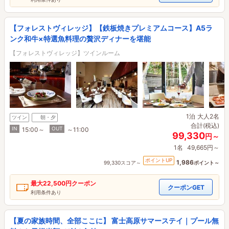
【フォレストヴィレッジ】【鉄板焼きプレミアムコース】A5ラ
ンク和牛×特選魚料理の贅沢ディナーを堪能
【フォレストヴィレッジ】ツインルーム
1泊
大人2名
ツイン
朝・夕
合計(税込)
IN
OUT
15:00～
～11:00
99,330
円～
1名
49,665円～
ポイントUP
1,986
99,330スコア～
ポイント～
最大
22,500円
クーポン
クーポンGET
利用条件あり
【夏の家族時間、全部ここに】 富士高原サマーステイ｜プール無