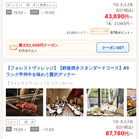
1泊
大人2名
4ベッド
朝・夕
禁煙ルーム
合計(税込)
IN
OUT
15:00～
～10:00
43,890
円～
1名
21,945円～
ポイントUP
876
43,890スコア～
ポイント～
最大
22,500円
クーポン
クーポンGET
利用条件あり
【フォレストヴィレッジ】【鉄板焼きスタンダードコース】A5
ランク甲州牛を味わう贅沢ディナー
【フォレストヴィレッジ】ツインルーム
1泊
大人2名
ツイン
朝・夕
合計(税込)
IN
OUT
15:00～
～11:00
87,780
円～