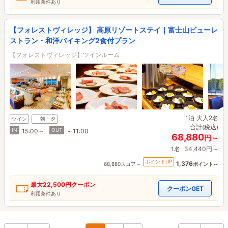
利用条件あり
【フォレストヴィレッジ】 高原リゾートステイ｜富士山ビューレ
ストラン・和洋バイキング2食付プラン
【フォレストヴィレッジ】ツインルーム
1泊
大人2名
ツイン
朝・夕
合計(税込)
IN
OUT
15:00～
～11:00
68,880
円～
1名
34,440円～
ポイントUP
1,376
68,880スコア～
ポイント～
最大
22,500円
クーポン
クーポンGET
利用条件あり