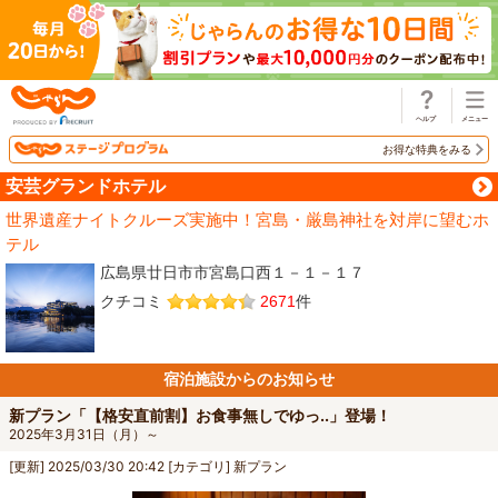
じゃらん
お得な特典をみる
安芸グランドホテル
世界遺産ナイトクルーズ実施中！宮島・厳島神社を対岸に望むホ
テル
広島県廿日市市宮島口西１－１－１７
クチコミ
2671
件
宿泊施設からのお知らせ
新プラン「【格安直前割】お食事無しでゆっ..」登場！
2025年3月31日（月）～
[更新]
2025/03/30 20:42
[カテゴリ]
新プラン