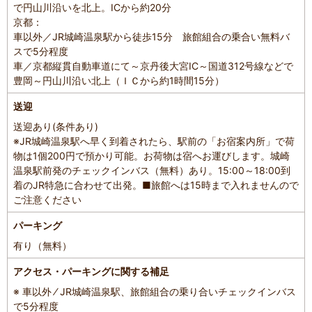
で円山川沿いを北上。ICから約20分
京都：
車以外／JR城崎温泉駅から徒歩15分 旅館組合の乗合い無料バ
スで5分程度
車／京都縦貫自動車道にて～京丹後大宮IC～国道312号線などで
豊岡～円山川沿い北上（ＩＣから約1時間15分）
送迎
送迎あり(条件あり)
※JR城崎温泉駅へ早く到着されたら、駅前の「お宿案内所」で荷
物は1個200円で預かり可能。お荷物は宿へお運びします。城崎
温泉駅前発のチェックインバス（無料）あり。15:00～18:00到
着のJR特急に合わせて出発。■旅館へは15時まで入れませんので
ご注意ください
パーキング
有り（無料）
アクセス・パーキングに関する補足
※ 車以外 ⁄ JR城崎温泉駅、旅館組合の乗り合いチェックインバス
で5分程度