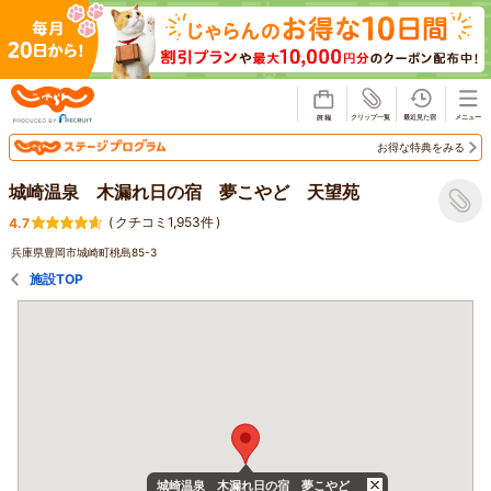
じゃらん
お得な特典をみる
城崎温泉 木漏れ日の宿 夢こやど 天望苑
(
クチコミ1,953件
)
4.7
兵庫県豊岡市城崎町桃島85-3
施設TOP
城崎温泉 木漏れ日の宿 夢こやど