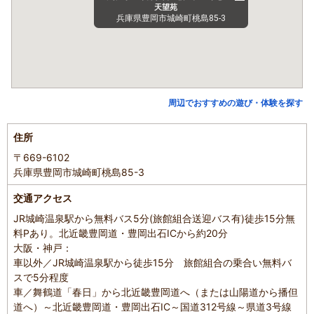
天望苑
兵庫県豊岡市城崎町桃島85-3
周辺でおすすめの遊び・体験を探す
住所
〒669-6102
兵庫県豊岡市城崎町桃島85-3
交通アクセス
JR城崎温泉駅から無料バス5分(旅館組合送迎バス有)徒歩15分無
料Pあり。北近畿豊岡道・豊岡出石ICから約20分
大阪・神戸：
車以外／JR城崎温泉駅から徒歩15分 旅館組合の乗合い無料バ
スで5分程度
車／舞鶴道「春日」から北近畿豊岡道へ（または山陽道から播但
道へ）～北近畿豊岡道・豊岡出石IC～国道312号線～県道3号線