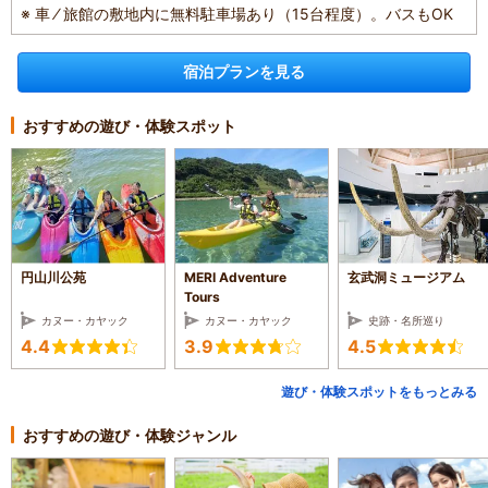
※ 車 ⁄ 旅館の敷地内に無料駐車場あり（15台程度）。バスもOK
宿泊プランを見る
おすすめの遊び・体験スポット
円山川公苑
MERI Adventure
玄武洞ミュージアム
Tours
カヌー・カヤック
カヌー・カヤック
史跡・名所巡り
4.4
3.9
4.5
遊び・体験スポットをもっとみる
おすすめの遊び・体験ジャンル