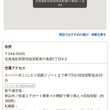
北海道虻田郡倶知安町南11条西1丁目
4‐2
周辺でおすすめの遊び・体験を探す
住所
〒044-0045
北海道虻田郡倶知安町南11条西1丁目4‐2
交通アクセス
スーパー近く/ニセコ花園リゾートまで車で5分/倶知安駅徒歩22
分
コンビニまで徒歩5分以内
新千歳空港：
車以外／快速エアポート乗車→小樽駅で乗り換え→倶知安駅（約
3時間）
札幌駅：