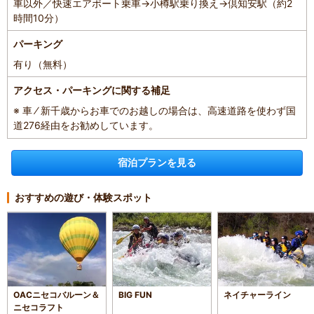
車以外／快速エアポート乗車→小樽駅乗り換え→倶知安駅（約2
時間10分）
パーキング
有り（無料）
アクセス・パーキングに関する補足
※ 車 ⁄ 新千歳からお車でのお越しの場合は、高速道路を使わず国
道276経由をお勧めしています。
宿泊プランを見る
おすすめの遊び・体験スポット
OACニセコバルーン＆
BIG FUN
ネイチャーライン
ニセコラフト