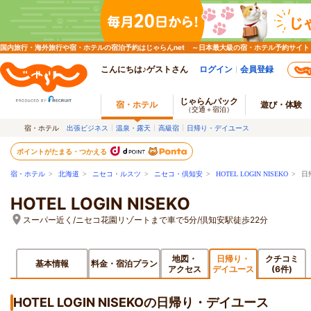
国内旅行・海外旅行や宿・ホテルの宿泊予約はじゃらんnet ～日本最大級の宿・ホテル予約サイト
こんにちは♪ゲストさん
ログイン
会員登録
じゃらんパック
宿・ホテル
遊び・体験
（交通＋宿泊）
宿・ホテル
出張ビジネス
温泉・露天
高級宿
日帰り・デイユース
ポイントがたまる・つかえる
宿・ホテル
>
北海道
>
ニセコ・ルスツ
>
ニセコ・倶知安
>
HOTEL LOGIN NISEKO
> 日
HOTEL LOGIN NISEKO
スーパー近く/ニセコ花園リゾートまで車で5分/倶知安駅徒歩22分
地図・
日帰り・
クチコミ
基本情報
料金・宿泊プラン
アクセス
デイユース
(6件)
HOTEL LOGIN NISEKOの日帰り・デイユース