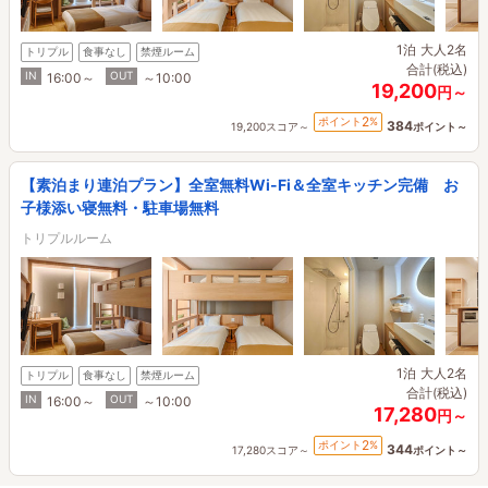
1泊
大人2名
トリプル
食事なし
禁煙ルーム
合計(税込)
IN
OUT
16:00～
～10:00
19,200
円～
2
ポイント
%
384
19,200スコア～
ポイント～
【素泊まり連泊プラン】全室無料Wi-Fi＆全室キッチン完備 お
子様添い寝無料・駐車場無料
トリプルルーム
1泊
大人2名
トリプル
食事なし
禁煙ルーム
合計(税込)
IN
OUT
16:00～
～10:00
17,280
円～
2
ポイント
%
344
17,280スコア～
ポイント～