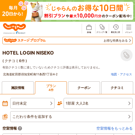
じゃらん
お得な特典をみる
HOTEL LOGIN NISEKO
(
クチコミ6件
)
有効クチコミ数に達していないためクチコミ評価は表示しておりません。
北海道虻田郡倶知安町南11条西1丁目4‐2
地図・アクセス
プラン
施設情報
クーポン
クチコミ
4件
日付未定
1部屋 大人2名
こだわり条件を追加する
空室情報
空室情報をもっとみる