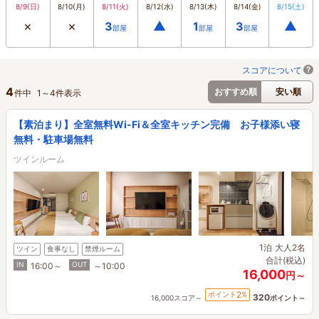
8/9
(日)
8/10
(月)
8/11
(火)
8/12
(水)
8/13
(木)
8/14
(金)
8/15
(土)
×
×
▲
▲
3
1
3
部屋
部屋
部屋
スコアについて
4
おすすめ順
安い順
件中
1
～
4
件表示
【素泊まり】全室無料Wi-Fi＆全室キッチン完備 お子様添い寝
無料・駐車場無料
ツインルーム
1泊
大人2名
ツイン
食事なし
禁煙ルーム
合計(税込)
IN
OUT
16:00～
～10:00
16,000
円～
2
ポイント
%
320
16,000スコア～
ポイント～