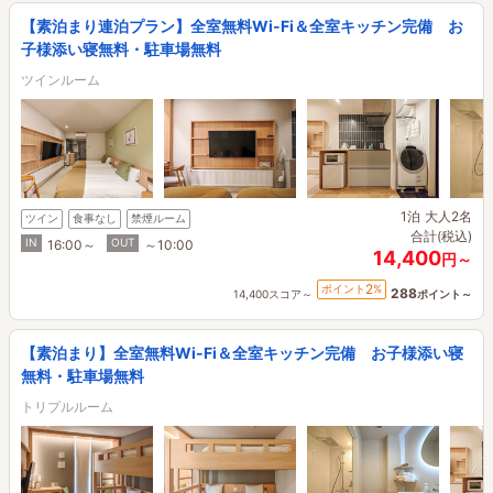
【素泊まり連泊プラン】全室無料Wi-Fi＆全室キッチン完備 お
子様添い寝無料・駐車場無料
ツインルーム
1泊
大人2名
ツイン
食事なし
禁煙ルーム
合計(税込)
IN
OUT
16:00～
～10:00
14,400
円～
2
ポイント
%
288
14,400スコア～
ポイント～
【素泊まり】全室無料Wi-Fi＆全室キッチン完備 お子様添い寝
無料・駐車場無料
トリプルルーム