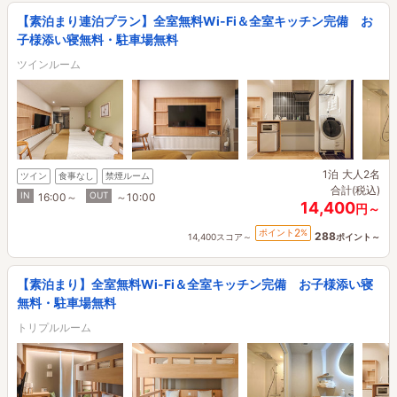
【素泊まり連泊プラン】全室無料Wi-Fi＆全室キッチン完備 お
子様添い寝無料・駐車場無料
ツインルーム
1泊
大人2名
ツイン
食事なし
禁煙ルーム
合計(税込)
IN
OUT
16:00～
～10:00
14,400
円～
2
ポイント
%
288
14,400スコア～
ポイント～
【素泊まり】全室無料Wi-Fi＆全室キッチン完備 お子様添い寝
無料・駐車場無料
トリプルルーム