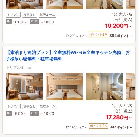
1泊
大人2名
トリプル
食事なし
禁煙ルーム
合計(税込)
IN
OUT
16:00～
～10:00
19,200
円～
2
ポイント
%
384
19,200スコア～
ポイント～
【素泊まり連泊プラン】全室無料Wi-Fi＆全室キッチン完備 お
子様添い寝無料・駐車場無料
トリプルルーム
1泊
大人2名
トリプル
食事なし
禁煙ルーム
合計(税込)
IN
OUT
16:00～
～10:00
17,280
円～
2
ポイント
%
344
17,280スコア～
ポイント～