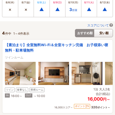
8/6
(木)
8/7
(金)
8/8
(土)
8/9
(日)
8/10
(月)
8/11
(火)
8/12
(水)
×
×
▲
▲
▲
▲
3
部屋
スコアについて
4
おすすめ順
安い順
件中
1
～
4
件表示
【素泊まり】全室無料Wi-Fi＆全室キッチン完備 お子様添い寝
無料・駐車場無料
ツインルーム
1泊
大人2名
ツイン
食事なし
禁煙ルーム
合計(税込)
IN
OUT
16:00～
～10:00
16,000
円～
2
ポイント
%
320
16,000スコア～
ポイント～