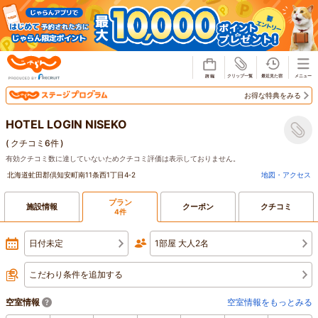
じゃらん
お得な特典をみる
HOTEL LOGIN NISEKO
(
クチコミ6件
)
有効クチコミ数に達していないためクチコミ評価は表示しておりません。
北海道虻田郡倶知安町南11条西1丁目4‐2
地図・アクセス
プラン
施設情報
クーポン
クチコミ
4件
日付未定
1部屋 大人2名
こだわり条件を追加する
空室情報
空室情報をもっとみる