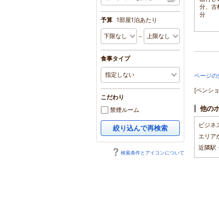
下田へ、国道136号大浜標
分、古
識左折
分
予算
1部屋1泊あたり
～
食事タイプ
ページの
[ペンシ
こだわり
他の
禁煙ルーム
ビジネ
絞り込んで再検索
エリア
近隣駅
検索条件とアイコンについて