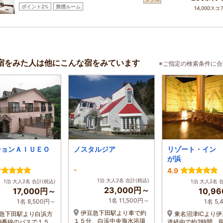
ポイント2%
禁煙ルーム
14,000スコ
宿をみた人は他にこんな宿をみています
※ご指定の検索条件に
ションＡＩＵＥＯ
ノスタルジア
リゾート・イン 
が浜
-
4.9
1泊 大人2名 合計(税込)
1泊 大人2名 合計(税込)
1泊 大人2名 
23,000円～
17,000円～
10,9
1名 11,500円～
1名 8,500円～
1名 5
伊豆急下田駅より車で約
急下田駅より白浜方
東名沼津ICより
１５分、白浜中央海水浴場
9番線のバスで１５
道経由で約2時間 