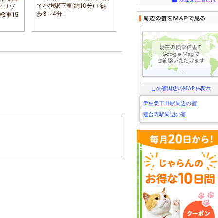
で小撫駅下車(約10分)＋徒
名沼津ICより下田方面へ、
ヒリゾ
歩3～4分。
約１時間３０分。
桜車15
この宿周辺のMAPを表示
伊豆急下田駅周辺の宿
蓮台寺駅周辺の宿