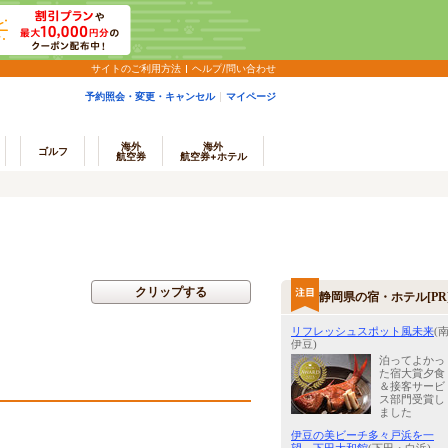
サイトのご利用方法
ヘルプ/問い合わせ
予約照会・変更・キャンセル
マイページ
海外
海外
ゴルフ
航空券
航空券+ホテル
クリップする
静岡県の宿・ホテル[PR
リフレッシュスポット風未来
(
伊豆)
泊ってよかっ
た宿大賞夕食
＆接客サービ
ス部門受賞し
ました
伊豆の美ビーチ多々戸浜を一