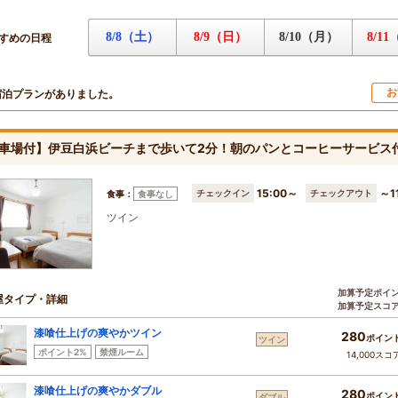
8/8（土）
8/9（日）
8/10（月）
8/1
すめの日程
お
宿泊プランがありました。
車場付】伊豆白浜ビーチまで歩いて2分！朝のパンとコーヒーサービス
15:00～
～1
チェックイン
チェックアウト
食事：
食事なし
ツイン
加算予定ポイ
屋タイプ・詳細
加算予定スコ
漆喰仕上げの爽やかツイン
280
ポイン
ツイン
ポイント2%
禁煙ルーム
14,000スコ
漆喰仕上げの爽やかダブル
280
ポイン
ダブル