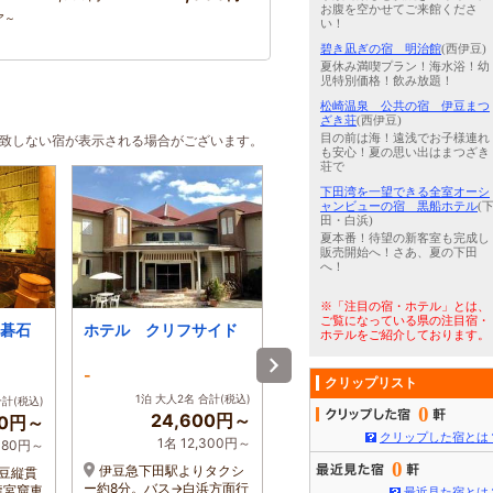
お腹を空かせてご来館くださ
ア～
い！
碧き凪ぎの宿 明治館
(西伊豆)
夏休み満喫プラン！海水浴！幼
児特別価格！飲み放題！
松崎温泉 公共の宿 伊豆まつ
ざき荘
(西伊豆)
目の前は海！遠浅でお子様連れ
合致しない宿が表示される場合がございます。
も安心！夏の思い出はまつざき
荘で
下田湾を一望できる全室オーシ
ャンビューの宿 黒船ホテル
(
田・白浜)
夏本番！待望の新客室も完成し
販売開始へ！さあ、夏の下田
へ！
※「注目の宿・ホテル」とは、
ご覧になっている県の注目宿・
碁石
ホテル クリフサイド
ココデメール
ホテルをご紹介しております。
-
-
クリップリスト
1泊 大人2名 合計(税込)
1泊 大人2名 合計(税込)
合計(税込)
0
24,600円～
13,200円～
60円～
クリップした宿とは
1名 12,300円～
1名 6,600円～
,480円～
0
伊豆急下田駅よりタクシ
東京駅より、踊り子号で
伊豆縦貫
ー約8分。バス→白浜方面行
下田駅迄２時間４０分。 東
龍宮窟車
最近見た宿とは