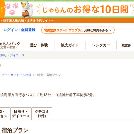
 ～日本最大級の宿・ホテル予約サイト～
ログイン
会員登録
お得な特典をみる
ゃらんパック
遊び・体験
観光ガイド
レンタカー
航空券
（交通＋宿泊）
日帰り・デイユース
>
ビーチサイドイン白浜
> 料金・宿泊プラン
浜海岸方面行きバスにて約13分。白浜神社前下車徒歩2分。
図・
日帰り・
クチコミ
セス
デイユース
(1件)
・宿泊プラン