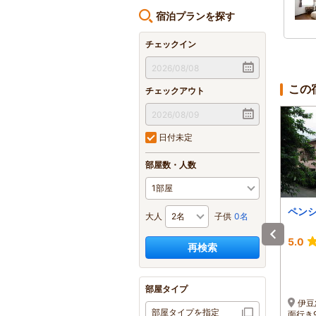
宿泊プランを探す
チェックイン
この
チェックアウト
日付未定
部屋数・人数
ペンション ラフィー
アメリカンハウス
ペン
大人
子供
0名
ノ
COZY（コージー）
-
4.9
5.0
再検索
1泊 大人2名 合計(税込)
1泊 大人2名 合計(税込)
18,000円～
11,000円～
1名 9,000円～
1名 5,500円～
部屋タイプ
伊豆急下田駅より車（バ
東名高速～厚木IC～小田
伊豆
部屋タイプを指定
ス）で５分。
原厚木道路から熱海経由で
面行き