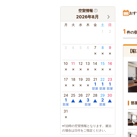
空室情報
おす
2026年8月
月
火
水
木
金
土
日
1
1
2
件の
3
4
5
6
7
8
9
【駐
×
×
×
10
11
12
13
14
15
16
×
×
×
×
×
×
×
17
18
19
20
21
22
23
1
1
1
×
×
×
×
部屋
部屋
部屋
24
25
26
27
28
29
30
1
3
2
▲
▲
▲
▲
部
部屋
部屋
部屋
31
×
※1泊時の空室情報となります。連泊
の場合は日付をご指定ください。