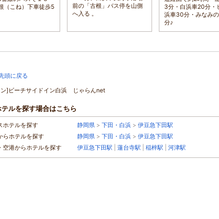
前の「古根」バス停を山側
根（こね）下車徒歩5
3分・白浜車20分・
へ入る 。
浜車30分・みなみの
分♪
先頭に戻る
ョン]ビーチサイドイン白浜 じゃらんnet
ホテルを探す場合はこちら
スホテルを探す
静岡県
>
下田・白浜
>
伊豆急下田駅
からホテルを探す
静岡県
>
下田・白浜
>
伊豆急下田駅
・空港からホテルを探す
伊豆急下田駅
|
蓮台寺駅
|
稲梓駅
|
河津駅