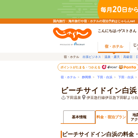
国内旅行・海外旅行や宿・ホテルの宿泊予約はじゃらんnet
こんにちは♪ゲストさん
じ
宿・ホテル
宿・ホテル
出張ビジネス
温泉・露天
高級宿
ポイントがたまる・つかえる
宿・ホテル
>
静岡県
>
下田・白浜
>
下田・白浜
ビーチサイドイン白浜
下田温泉
伊豆急行線伊豆急下田駅より白
地
基本情報
料金・宿泊プラン
アク
ビーチサイドイン白浜の料金