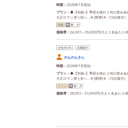
時期
2026年7月宿泊
プラン
◆【旬旅♪】季節を味わう旬の恵み会
大正ロマン漂う街へ…☆[禁煙]☆［1泊2食付］
和室
朝・夕
価格帯
24,001～25,000円(大人１名あたり/
女性/60代
夫婦旅行
のんのんさん
時期
2026年7月宿泊
プラン
◆【旬旅♪】季節を味わう旬の恵み会
大正ロマン漂う街へ…☆[禁煙]☆［1泊2食付］
ツイン
朝・夕
価格帯
26,001～27,000円(大人１名あたり/