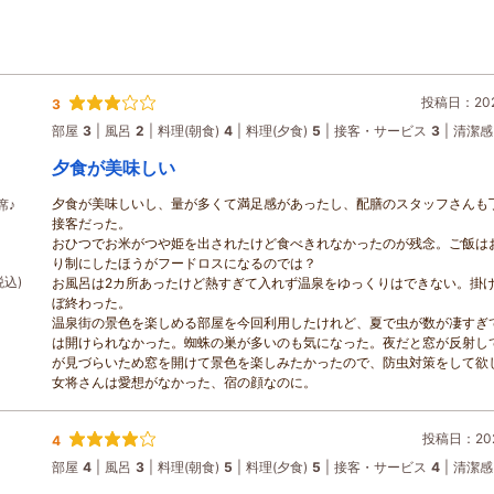
投稿日：2026
3
部屋
3
風呂
2
料理(朝食)
4
料理(夕食)
5
接客・サービス
3
清潔感
夕食が美味しい
夕食が美味しいし、量が多くて満足感があったし、配膳のスタッフさんも
席♪
接客だった。
おひつでお米がつや姫を出されたけど食べきれなかったのが残念。ご飯は
り制にしたほうがフードロスになるのでは？
税込)
お風呂は2カ所あったけど熱すぎて入れず温泉をゆっくりはできない。掛
ぼ終わった。
温泉街の景色を楽しめる部屋を今回利用したけれど、夏で虫が数が凄すぎ
は開けられなかった。蜘蛛の巣が多いのも気になった。夜だと窓が反射し
が見づらいため窓を開けて景色を楽しみたかったので、防虫対策をして欲
女将さんは愛想がなかった、宿の顔なのに。
投稿日：202
4
部屋
4
風呂
3
料理(朝食)
5
料理(夕食)
5
接客・サービス
4
清潔感