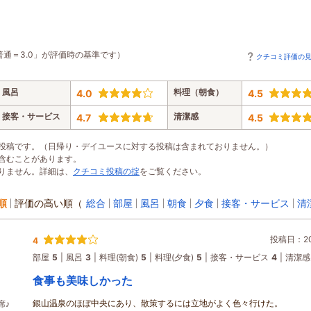
普通＝3.0」が評価時の基準です）
クチコミ評価の
風呂
料理（朝食）
4.0
4.5
接客・サービス
清潔感
4.7
4.5
投稿です。（日帰り・デイユースに対する投稿は含まれておりません。）
含むことがあります。
りません。詳細は、
クチコミ投稿の掟
をご覧ください。
順
評価の高い順
（
総合
部屋
風呂
朝食
夕食
接客・サービス
清
投稿日：202
4
部屋
5
風呂
3
料理(朝食)
5
料理(夕食)
5
接客・サービス
4
清潔感
食事も美味しかった
銀山温泉のほぼ中央にあり、散策するには立地がよく色々行けた。
席♪