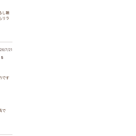
るし雛
もリラ
6/7/21
5
のです
高で