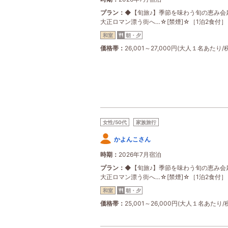
プラン
◆【旬旅♪】季節を味わう旬の恵み会
大正ロマン漂う街へ…☆[禁煙]☆［1泊2食付］
和室
朝・夕
価格帯
26,001～27,000円(大人１名あたり/
女性/50代
家族旅行
かよんこさん
時期
2026年7月宿泊
プラン
◆【旬旅♪】季節を味わう旬の恵み会
大正ロマン漂う街へ…☆[禁煙]☆［1泊2食付］
和室
朝・夕
価格帯
25,001～26,000円(大人１名あたり/