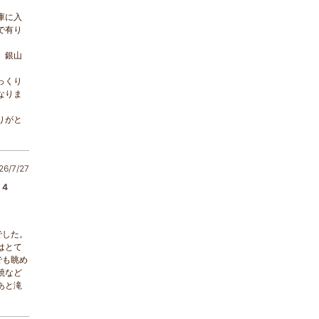
庫に入
で有り
、銀山
っくり
なりま
りがと
6/7/27
4
でした。
はとて
でも眺め
焼など
あと滝