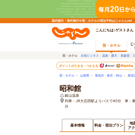
国内旅行・海外旅行や宿・ホテルの宿泊予約はじゃらんnet
こんにちは♪ゲストさん
じ
宿・ホテル
宿・ホテル
出張ビジネス
温泉・露天
高級宿
ポイントがたまる・つかえる
宿・ホテル
>
山形県
>
尾花沢・新庄・村山
>
尾花
昭和館
銀山温泉
列車：JR大石田駅よりバスで40分 車：
分
地
基本情報
料金・宿泊プラン
アク