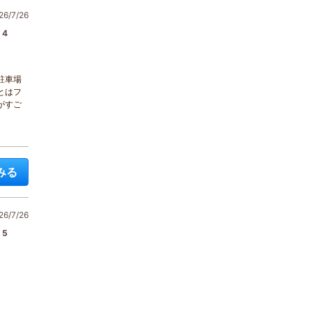
6/7/26
4
駐車場
とはフ
がすご
みる
6/7/26
5