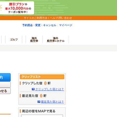
サイトのご利用方法
ヘルプ/問い合わせ
予約照会・変更・キャンセル
マイページ
海外
海外
ゴルフ
航空券
航空券+ホテル
約
0
クリップした宿とは？
わせる
0
最近見た宿とは？