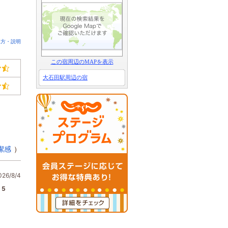
見方・説明
この宿周辺のMAPを表示
大石田駅周辺の宿
潔感
）
6/8/4
5