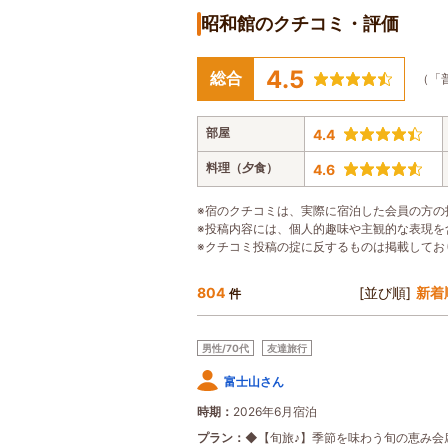
昭和館のクチコミ・評価
4.5
総合
（「
部屋
4.4
料理（夕食）
4.6
※宿のクチコミは、実際に宿泊した会員の方の
※投稿内容には、個人的趣味や主観的な表現を
※クチコミ投稿の掟に反するものは掲載してお
804
[並び順]
新着
件
男性/70代
友達旅行
富士山さん
時期
2026年6月宿泊
プラン
◆【旬旅♪】季節を味わう旬の恵み会