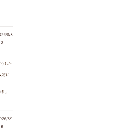
6/8/3
2
どうした
女将に
がほし
26/8/1
5