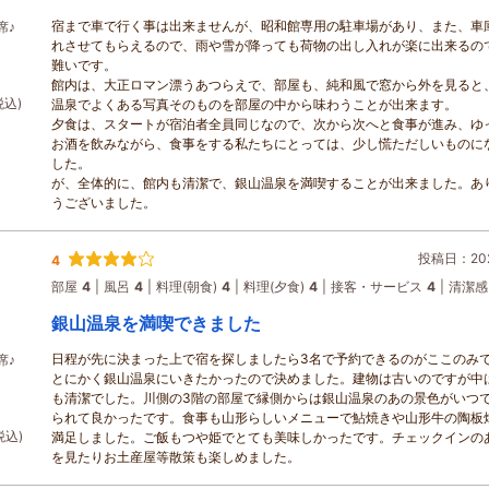
宿まで車で行く事は出来ませんが、昭和館専用の駐車場があり、また、車
席♪
れさせてもらえるので、雨や雪が降っても荷物の出し入れが楽に出来るの
難いです。
館内は、大正ロマン漂うあつらえで、部屋も、純和風で窓から外を見ると
税込)
温泉でよくある写真そのものを部屋の中から味わうことが出来ます。
夕食は、スタートが宿泊者全員同じなので、次から次へと食事が進み、ゆ
お酒を飲みながら、食事をする私たちにとっては、少し慌ただしいものに
した。
が、全体的に、館内も清潔で、銀山温泉を満喫することが出来ました。あ
うございました。
投稿日：202
4
部屋
4
風呂
4
料理(朝食)
4
料理(夕食)
4
接客・サービス
4
清潔感
銀山温泉を満喫できました
日程が先に決まった上で宿を探しましたら3名で予約できるのがここのみ
席♪
とにかく銀山温泉にいきたかったので決めました。建物は古いのですが中
も清潔でした。川側の3階の部屋で縁側からは銀山温泉のあの景色がいつ
られて良かったです。食事も山形らしいメニューで鮎焼きや山形牛の陶板
税込)
満足しました。ご飯もつや姫でとても美味しかったです。チェックインの
を見たりお土産屋等散策も楽しめました。