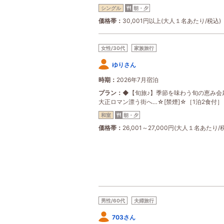
シングル
朝・夕
価格帯
30,001円以上(大人１名あたり/税込)
女性/30代
家族旅行
ゆりさん
時期
2026年7月宿泊
プラン
◆【旬旅♪】季節を味わう旬の恵み会
大正ロマン漂う街へ…☆[禁煙]☆［1泊2食付］
和室
朝・夕
価格帯
26,001～27,000円(大人１名あたり/
男性/60代
夫婦旅行
703さん