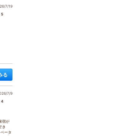
6/7/19
5
みる
6/7/9
4
泉宿が
でき
レベータ