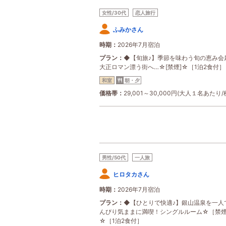
女性/30代
恋人旅行
ふみかさん
時期
2026年7月宿泊
プラン
◆【旬旅♪】季節を味わう旬の恵み会
大正ロマン漂う街へ…☆[禁煙]☆［1泊2食付］
和室
朝・夕
価格帯
29,001～30,000円(大人１名あたり/
男性/50代
一人旅
ヒロタカさん
時期
2026年7月宿泊
プラン
◆【ひとりで快適♪】銀山温泉を一人
んびり気ままに満喫！シングルルーム☆［禁
☆［1泊2食付］