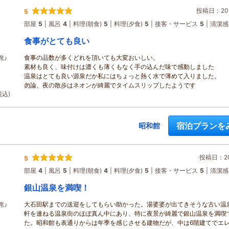
投稿日：202
5
部屋
5
風呂
4
料理(朝食)
5
料理(夕食)
5
接客・サービス
5
清潔感
食事がとても良い
食事の品数が多くどれを頂いても大変おいしい。
席♪
素材も良く、味付けは濃くも薄くもなく手の込んだ味で感動しました
温泉はとても良い源泉だか私にはちょっと熱く水で薄めて入りました。
勿論、夜の散歩はネオンが綺麗でタイムスリップしたようです
税込)
宿泊プランを
昭和館
投稿日：202
5
部屋
4
風呂
5
料理(朝食)
4
料理(夕食)
5
接客・サービス
5
清潔感
銀山温泉を満喫！
大石田駅までの送迎をしてもらい助かった。湯婆婆が出てきそうな古い温
席♪
軒を連ねる温泉街のほぼ真ん中にあり、特に夜景が綺麗で銀山温泉を満喫
た。昭和館も表通りからは年季を感じさせる建物だが、中は6階建てでエ