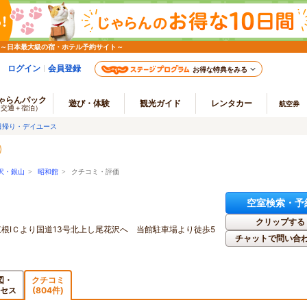
 ～日本最大級の宿・ホテル予約サイト～
ログイン
会員登録
お得な特典をみる
ゃらんパック
遊び・体験
観光ガイド
レンタカー
航空券
（交通＋宿泊）
日帰り・デイユース
沢・銀山
>
昭和館
> クチコミ・評価
空室検索・予
クリップする
東根IＣより国道13号北上し尾花沢へ 当館駐車場より徒歩5
チャットで問い合
図・
クチコミ
セス
(804件)