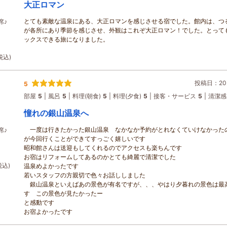
大正ロマン
とても素敵な温泉にある、大正ロマンを感じさせる宿でした。館内は、つ
席♪
が各所にあり季節を感じさせ、外観はこれぞ大正ロマン！でした。とって
ックスできる旅になりました。
税込)
投稿日：202
5
部屋
5
風呂
5
料理(朝食)
5
料理(夕食)
5
接客・サービス
5
清潔感
憧れの銀山温泉へ
一度は行きたかった銀山温泉 なかなか予約がとれなくていけなかった
席♪
が今回行くことができてすっごく嬉しいです
昭和館さんは送迎もしてくれるのでアクセスも楽ちんです
お宿はリフォームしてあるのかとても綺麗で清潔でした
税込)
温泉めよかったです
若いスタッフの方親切で色々お話ししました
銀山温泉といえばあの景色が有名ですが、、、やはり夕暮れの景色は最
す この景色が見たかったー
と感動です
お宿よかったです