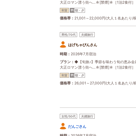
大正ロマン漂う街へ…☆[禁煙]☆［1泊2食付］
和室
朝・夕
価格帯
21,001～22,000円(大人１名あたり/
男性/70代
夫婦旅行
はげちゃびんさん
時期
2026年7月宿泊
プラン
◆【旬旅♪】季節を味わう旬の恵み会
大正ロマン漂う街へ…☆[禁煙]☆［1泊2食付］
和室
朝・夕
価格帯
26,001～27,000円(大人１名あたり/
女性/50代
夫婦旅行
だんごさん
時期
2026年7月宿泊