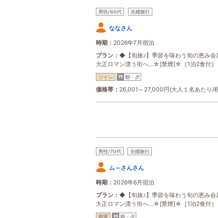
男性/60代
夫婦旅行
ななさん
時期
2026年7月宿泊
プラン
◆【旬旅♪】季節を味わう旬の恵み会
大正ロマン漂う街へ…☆[禁煙]☆［1泊2食付］
ツイン
朝・夕
価格帯
26,001～27,000円(大人１名あたり/
男性/70代
夫婦旅行
ム～さんさん
時期
2026年6月宿泊
プラン
◆【旬旅♪】季節を味わう旬の恵み会
大正ロマン漂う街へ…☆[禁煙]☆［1泊2食付］
和室
朝・夕