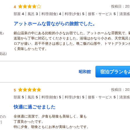
投稿日：202
4
部屋
4
風呂
3
料理(朝食)
4
料理(夕食)
5
接客・サービス
5
清潔感
アットホームな昔ながらの旅館でした。
銀山温泉の中にある比較的小さなお宿でした。アットホームな雰囲気で、
席♪
送迎から丁寧に対応してくださりました。浴場はかなり小さめ、天空風呂
ロアが違い、若干不便さは感じました。晩ご飯の山形牛、トマトグラタン
く美味しかったです。
税込)
宿泊プランを
昭和館
投稿日：202
5
部屋
5
風呂
5
料理(朝食)
5
料理(夕食)
5
接客・サービス
5
清潔感
快適に過ごせました
全体適に清潔で、夕食も朝食も美味しく、量も
での
丁度良かったです。
煙］
特に夕食、朝食ともにお米が美味しかったです。