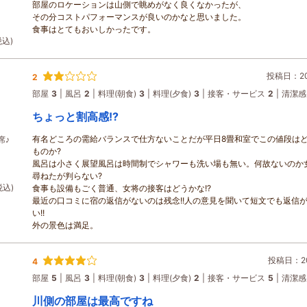
部屋のロケーションは山側で眺めがなく良くなかったが、
その分コストパフォーマンスが良いのかなと思いました。
食事はとてもおいしかったです。
税込)
投稿日：202
2
部屋
3
風呂
2
料理(朝食)
3
料理(夕食)
3
接客・サービス
2
清潔感
ちょっと割高感!?
有名どころの需給バランスで仕方ないことだが平日8畳和室でこの値段は
席♪
ものか?
風呂は小さく展望風呂は時間制でシャワーも洗い場も無い。何故ないのか
尋ねたが判らない?
税込)
食事も設備もごく普通、女将の接客はどうかな!?
最近の口コミに宿の返信がないのは残念!!人の意見を聞いて短文でも返信
い!!
外の景色は満足。
投稿日：20
4
部屋
5
風呂
3
料理(朝食)
3
料理(夕食)
2
接客・サービス
5
清潔感
川側の部屋は最高ですね