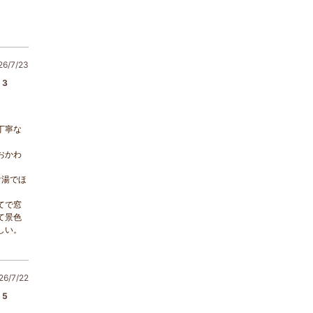
/7/23
3
丁寧な
おかわ
け湯でほ
てで窓
て景色
しい。
6/7/22
5