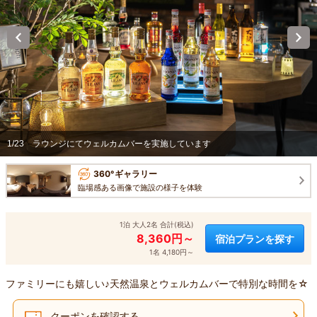
1/23
ラウンジにてウェルカムバーを実施しています
360°ギャラリー
臨場感ある画像で施設の様子を体験
1泊 大人2名 合計(税込)
8,360円～
宿泊プランを探す
1名 4,180円～
ファミリーにも嬉しい♪天然温泉とウェルカムバーで特別な時間を☆
クーポンを確認する