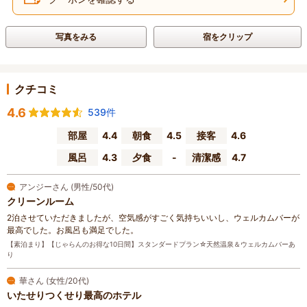
写真をみる
宿をクリップ
クチコミ
4.6
539件
部屋
4.4
朝食
4.5
接客
4.6
風呂
4.3
夕食
-
清潔感
4.7
アンジーさん (男性/50代)
クリーンルーム
2泊させていただきましたが、空気感がすごく気持ちいいし、ウェルカムバーが
最高でした。お風呂も満足でした。
【素泊まり】【じゃらんのお得な10日間】スタンダードプラン☆天然温泉＆ウェルカムバーあ
り
華さん (女性/20代)
いたせりつくせり最高のホテル