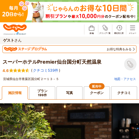
じゃらん
ゲスト
さん
お得な特典をみる
スーパーホテルPremier仙台国分町天然温泉
(
クチコミ539件
)
4.6
宮城県仙台市青葉区国分町２ー１３－５
地図・アクセス
配布中
プラン
施設情報
写真
クーポン
クチコミ
199件