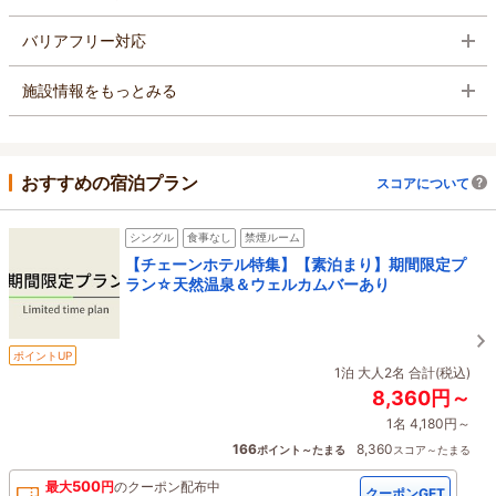
バリアフリー対応
施設情報をもっとみる
おすすめの宿泊プラン
スコアについて
シングル
食事なし
禁煙ルーム
【チェーンホテル特集】【素泊まり】期間限定プ
ラン☆天然温泉＆ウェルカムバーあり
ポイントUP
1泊 大人2名 合計(税込)
8,360円～
1名 4,180円～
166
8,360
ポイント～たまる
スコア～たまる
500
最大
円
の
クーポン配布中
クーポンGET