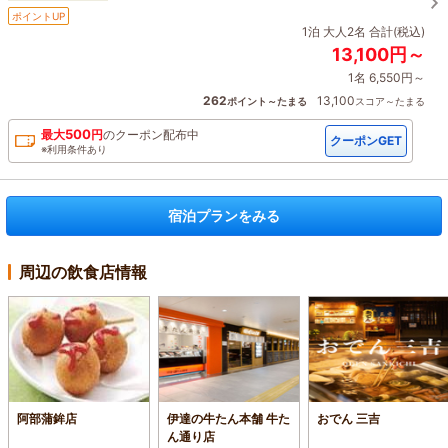
ポイントUP
1泊 大人2名 合計(税込)
13,100円～
1名 6,550円～
262
13,100
ポイント～たまる
スコア～たまる
500
最大
円
の
クーポン配布中
クーポンGET
※利用条件あり
宿泊プランをみる
周辺の飲食店情報
阿部蒲鉾店
伊達の牛たん本舗 牛た
おでん 三吉
ん通り店