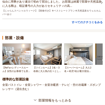
仙台に用事があり連泊で初めて宿泊しました。 お部屋は綺麗で部屋や天然温泉
に入る際は、暗証番号の入力がありセキュリティの高…
【じゃらんスペシャルウィーク】【朝食付き】☆ベストレートプラン☆天然温泉＆ウェルカム
バーあり
すべてのクチコミをみる
部屋・設備
【ReFa×レディースルー
【ツインルーム】2名～3
【スーパールーム】大人2
ム】女性のお客様でも安心
名様に大人気の広々とした
名＋幼児1名が最大宿泊人
してぐっすりお休み頂けま
お部屋です
数です
す♪嬉しい１２時アウト
標準的な部屋設備
全室バストイレ・全室シャワー・全室冷暖房・テレビ・空の冷蔵庫・ズボンプ
レッサー（貸出含む）
部屋情報をもっとみる